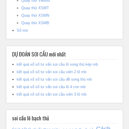
Quay thử Vietlott
Quay thử XSMT
Quay thử XSMN
Quay thử XSMB
Sổ mơ
DỰ ĐOÁN SOI CẦU mới nhất
kết quả xổ số tư vấn soi cầu lô song thủ kép mb
kết quả xổ số tư vấn soi cầu xiên 2 lô mb
kết quả xổ số tư vấn soi cầu đề song thủ mb
kết quả xổ số tư vấn soi cầu lô 4 con mb
kết quả xổ số tư vấn soi cầu xiên 3 lô mb
soi cầu lô bạch thủ
Cách