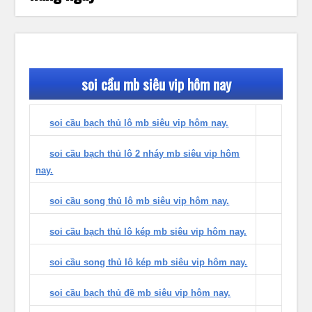
soi cầu mb siêu vip hôm nay
soi cầu bạch thủ lô mb siêu vip hôm nay.
soi cầu bạch thủ lô 2 nháy mb siêu vip hôm
nay.
soi cầu song thủ lô mb siêu vip hôm nay.
soi cầu bạch thủ lô kép mb siêu vip hôm nay.
soi cầu song thủ lô kép mb siêu vip hôm nay.
soi cầu bạch thủ đề mb siêu vip hôm nay.