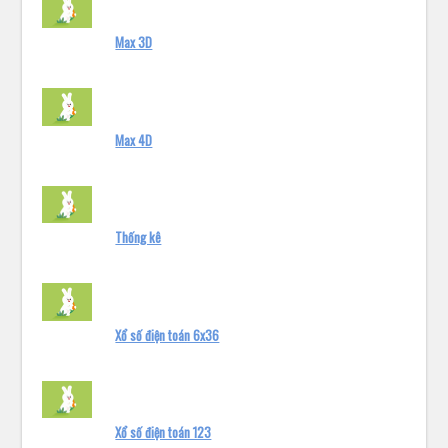
Max 3D
Max 4D
Thống kê
Xổ số điện toán 6x36
Xổ số điện toán 123