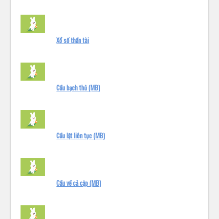
Xổ số thần tài
Cầu bạch thủ (MB)
Cầu lật liên tục (MB)
Cầu về cả cặp (MB)