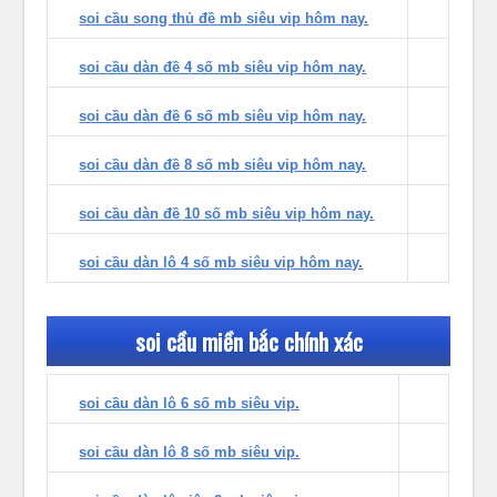
soi cầu song thủ đề mb siêu vip hôm nay.
soi cầu dàn đề 4 số mb siêu vip hôm nay.
soi cầu dàn đề 6 số mb siêu vip hôm nay.
soi cầu dàn đề 8 số mb siêu vip hôm nay.
soi cầu dàn đề 10 số mb siêu vip hôm nay.
soi cầu dàn lô 4 số mb siêu vip hôm nay.
soi cầu miền bắc chính xác
soi cầu dàn lô 6 số mb siêu vip.
soi cầu dàn lô 8 số mb siêu vip.