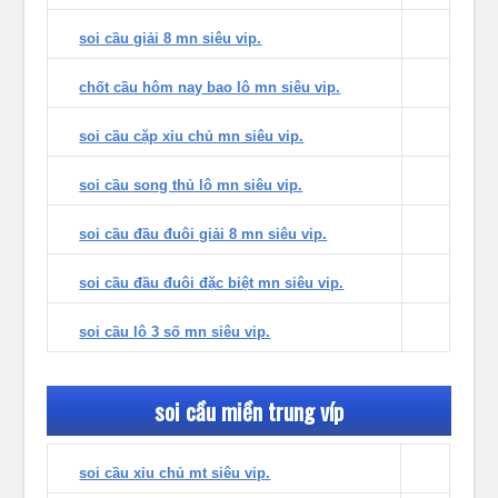
soi cầu giải 8 mn siêu vip.
chốt cầu hôm nay bao lô mn siêu vip.
soi cầu cặp xỉu chủ mn siêu vip.
soi cầu song thủ lô mn siêu vip.
soi cầu đầu đuôi giải 8 mn siêu vip.
soi cầu đầu đuôi đặc biệt mn siêu vip.
soi cầu lô 3 số mn siêu vip.
soi cầu miền trung víp
soi cầu xỉu chủ mt siêu vip.