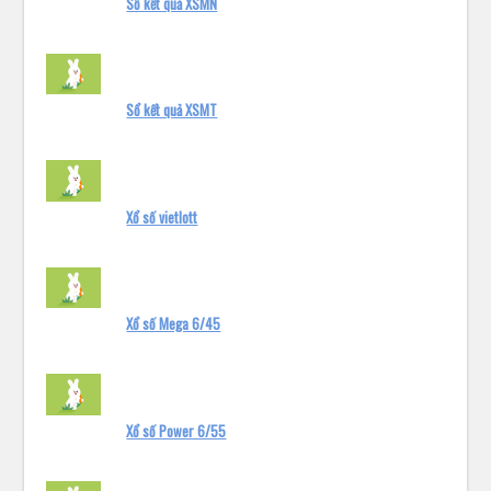
Sổ kết quả XSMN
Sổ kết quả XSMT
Xổ số vietlott
Xổ số Mega 6/45
Xổ số Power 6/55