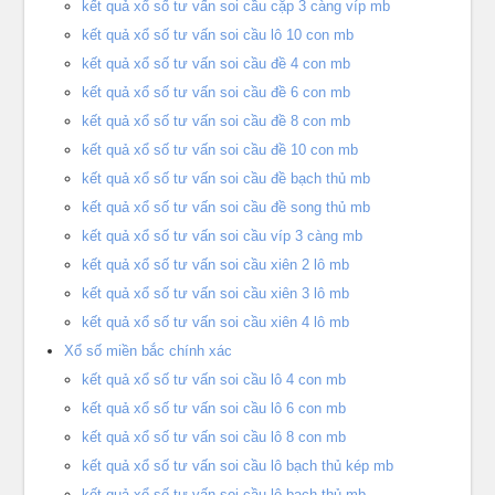
kết quả xổ số tư vấn soi cầu cặp 3 càng víp mb
kết quả xổ số tư vấn soi cầu lô 10 con mb
kết quả xổ số tư vấn soi cầu đề 4 con mb
kết quả xổ số tư vấn soi cầu đề 6 con mb
kết quả xổ số tư vấn soi cầu đề 8 con mb
kết quả xổ số tư vấn soi cầu đề 10 con mb
kết quả xổ số tư vấn soi cầu đề bạch thủ mb
kết quả xổ số tư vấn soi cầu đề song thủ mb
kết quả xổ số tư vấn soi cầu víp 3 càng mb
kết quả xổ số tư vấn soi cầu xiên 2 lô mb
kết quả xổ số tư vấn soi cầu xiên 3 lô mb
kết quả xổ số tư vấn soi cầu xiên 4 lô mb
Xổ số miền bắc chính xác
kết quả xổ số tư vấn soi cầu lô 4 con mb
kết quả xổ số tư vấn soi cầu lô 6 con mb
kết quả xổ số tư vấn soi cầu lô 8 con mb
kết quả xổ số tư vấn soi cầu lô bạch thủ kép mb
kết quả xổ số tư vấn soi cầu lô bạch thủ mb