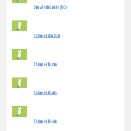
Cầu về nhiều nháy (MB)
Thống kê đầu đuôi
Thống kê lô gan
Thống kê lô xiên
Thống kê lô kép