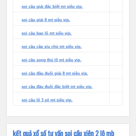
soi cầu giải đặc biệt mt siêu vip.
soi cầu giải 8 mt siêu vip.
soi cầu bao lô mt siêu vip.
soi cầu cặp xỉu chủ mt siêu vip.
soi cầu song thủ lô mt siêu vip.
soi cầu đầu đuôi giải 8 mt siêu vip.
soi cầu đầu đuôi đặc biệt mt siêu vip.
soi cầu lô 3 số mt siêu vip.
kết quả xổ số tư vấn soi cầu xiên 2 lô mb