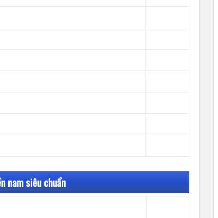
ền nam siêu chuẩn