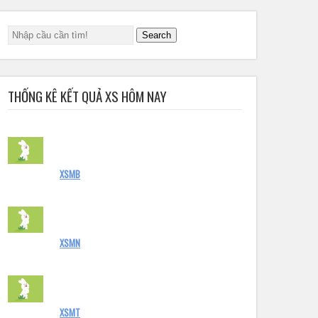
Search
THỐNG KÊ KẾT QUẢ XS HÔM NAY
XSMB
XSMN
XSMT