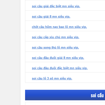
soi cầu giải đặc biệt mn siêu vip.
soi cầu giải 8 mn siêu vip.
chốt cầu hôm nay bao lô mn siêu vip.
soi cầu cặp xỉu chủ mn siêu vip.
soi cầu song thủ lô mn siêu vip.
soi cầu đầu đuôi giải 8 mn siêu vip.
soi cầu đầu đuôi đặc biệt mn siêu vip.
soi cầu lô 3 số mn siêu vip.
soi cầu