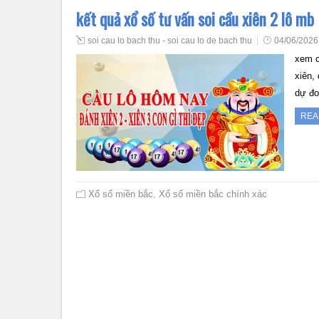
kết quả xổ số tư vấn soi cầu xiên 2 lô mb
soi cau lo bach thu - soi cau lo de bach thu
04/06/2026
xem c
xiên,
dự đ
REA
Xổ số miền bắc
,
Xổ số miền bắc chính xác