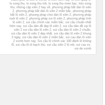
lo xong thu
,
lo xong thu mb
,
lo xong thu mien bac
,
loto song
thu
,
những cặp xiên 2 hay về
,
phương pháp bắt dàn lô xiên
2
,
phương pháp bắt dàn lô xiên 2 miền bắc
,
phương pháp
bắt lô xiên 2
,
phuong phap choi dàn lô xiên 2
,
phương pháp
nuôi lô xiên 2
,
phương pháp soi lô xiên 2
,
phương pháp tính
lô xiên 2
,
soi cầu chính xác miền bắc
,
soi cầu chuẩn nhất
hôm nay
,
soi cầu dàn đề đẹp lô xiên 2
,
soi cầu dàn đề vip lô
xiên 2 soi cầu dàn lô xiên 2
,
soi cầu dàn lô xiên 2 chuẩn
,
soi cầu dàn lô xiên 2 đẹp nhất
,
soi cầu dàn lô xiên 2 khung
3 ngày
,
soi cầu dàn lô xiên 2 miền bắc
,
soi cau dàn lô xiên
2 xsmb hom nay
,
Soi cầu lô chính xác 100 đánh lô không
lỗ
,
soi cầu lô tô bạch thủ
,
soi cầu xiên 2 lô mb
,
soi cau xs
,
soi de xsmb