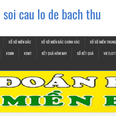
 soi cau lo de bach thu
XỔ SỐ MIỀN BẮC
XỔ SỐ MIỀN BẮC CHÍNH XÁC
XỔ SỐ MIỀN TRUNG
XSMN
XSMT
KẾT QUẢ HÔM NAY
SỔ KẾT QUẢ
VIETLOT