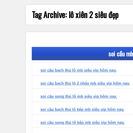
Tag Archive:
lô xiên 2 siêu đẹp
soi cầu mb
soi cầu bạch thủ lô mb siêu vip hôm nay.
soi cầu bạch thủ lô 2 nháy mb siêu vip hôm nay.
soi cầu song thủ lô mb siêu vip hôm nay.
soi cầu bạch thủ lô kép mb siêu vip hôm nay.
soi cầu song thủ lô kép mb siêu vip hôm nay.