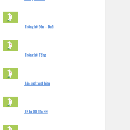
Thống kê Đầu – Đuôi
Thống kê Tổng
Tần suất xuất hiện
TK từ 00 đến 99