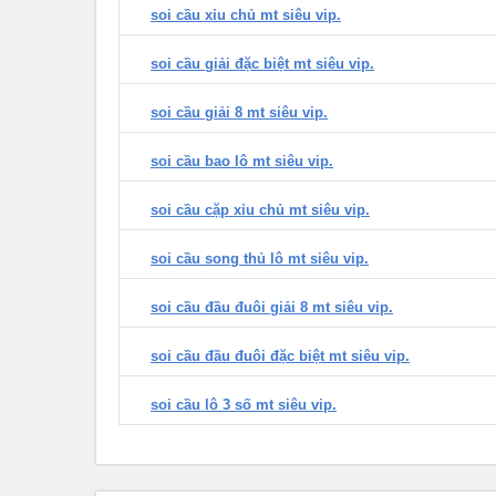
soi cầu xỉu chủ mt siêu vip.
soi cầu giải đặc biệt mt siêu vip.
soi cầu giải 8 mt siêu vip.
soi cầu bao lô mt siêu vip.
soi cầu cặp xỉu chủ mt siêu vip.
soi cầu song thủ lô mt siêu vip.
soi cầu đầu đuôi giải 8 mt siêu vip.
soi cầu đầu đuôi đặc biệt mt siêu vip.
soi cầu lô 3 số mt siêu vip.