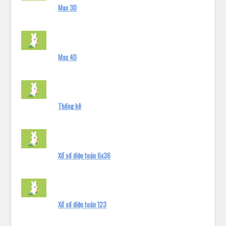
Max 3D
Max 4D
Thống kê
Xổ số điện toán 6x36
Xổ số điện toán 123