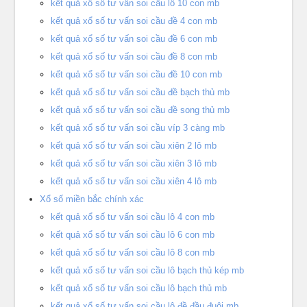
kết quả xổ số tư vấn soi cầu lô 10 con mb
kết quả xổ số tư vấn soi cầu đề 4 con mb
kết quả xổ số tư vấn soi cầu đề 6 con mb
kết quả xổ số tư vấn soi cầu đề 8 con mb
kết quả xổ số tư vấn soi cầu đề 10 con mb
kết quả xổ số tư vấn soi cầu đề bạch thủ mb
kết quả xổ số tư vấn soi cầu đề song thủ mb
kết quả xổ số tư vấn soi cầu víp 3 càng mb
kết quả xổ số tư vấn soi cầu xiên 2 lô mb
kết quả xổ số tư vấn soi cầu xiên 3 lô mb
kết quả xổ số tư vấn soi cầu xiên 4 lô mb
Xổ số miền bắc chính xác
kết quả xổ số tư vấn soi cầu lô 4 con mb
kết quả xổ số tư vấn soi cầu lô 6 con mb
kết quả xổ số tư vấn soi cầu lô 8 con mb
kết quả xổ số tư vấn soi cầu lô bạch thủ kép mb
kết quả xổ số tư vấn soi cầu lô bạch thủ mb
kết quả xổ số tư vấn soi cầu lô đề đầu đuôi mb