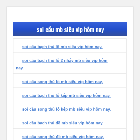
soi cầu mb siêu vip hôm nay
soi cầu bạch thủ lô mb siêu vip hôm nay.
soi cầu bạch thủ lô 2 nháy mb siêu vip hôm
nay.
soi cầu song thủ lô mb siêu vip hôm nay.
soi cầu bạch thủ lô kép mb siêu vip hôm nay.
soi cầu song thủ lô kép mb siêu vip hôm nay.
soi cầu bạch thủ đề mb siêu vip hôm nay.
soi cầu song thủ đề mb siêu vip hôm nay.