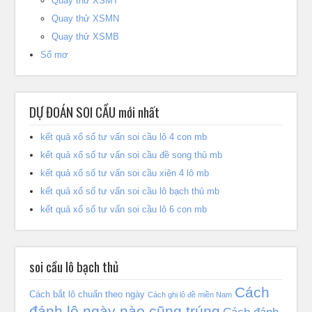
Quay thử XSMT
Quay thử XSMN
Quay thử XSMB
Sổ mơ
DỰ ĐOÁN SOI CẦU mới nhất
kết quả xổ số tư vấn soi cầu lô 4 con mb
kết quả xổ số tư vấn soi cầu đề song thủ mb
kết quả xổ số tư vấn soi cầu xiên 4 lô mb
kết quả xổ số tư vấn soi cầu lô bạch thủ mb
kết quả xổ số tư vấn soi cầu lô 6 con mb
soi cầu lô bạch thủ
Cách
Cách bắt lô chuẩn theo ngày
Cách ghi lô đề miền Nam
đánh lô ngày nào cũng trúng