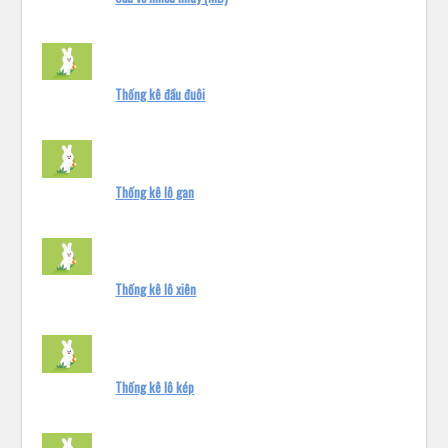
Thống kê đầu đuôi
Thống kê lô gan
Thống kê lô xiên
Thống kê lô kép