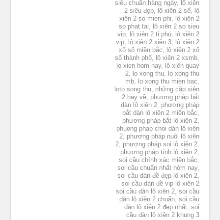
siêu chuẩn hàng ngày
,
lô xiên
2 siêu đẹp
,
lô xiên 2 số
,
lô
xiên 2 so mien phi
,
lô xiên 2
so phat tai
,
lô xiên 2 so sieu
vip
,
lô xiên 2 tỉ phú
,
lô xiên 2
vip
,
lô xiên 2 xiên 3
,
lô xiên 2
xổ số miền bắc
,
lô xiên 2 xổ
số thành phố
,
lô xiên 2 xsmb
,
lo xien hom nay
,
lô xiên quay
2
,
lo xong thu
,
lo xong thu
mb
,
lo xong thu mien bac
,
loto song thu
,
những cặp xiên
2 hay về
,
phương pháp bắt
dàn lô xiên 2
,
phương pháp
bắt dàn lô xiên 2 miền bắc
,
phương pháp bắt lô xiên 2
,
phuong phap choi dàn lô xiên
2
,
phương pháp nuôi lô xiên
2
,
phương pháp soi lô xiên 2
,
phương pháp tính lô xiên 2
,
soi cầu chính xác miền bắc
,
soi cầu chuẩn nhất hôm nay
,
soi cầu dàn đề đẹp lô xiên 2
,
soi cầu dàn đề vip lô xiên 2
soi cầu dàn lô xiên 2
,
soi cầu
dàn lô xiên 2 chuẩn
,
soi cầu
dàn lô xiên 2 đẹp nhất
,
soi
cầu dàn lô xiên 2 khung 3