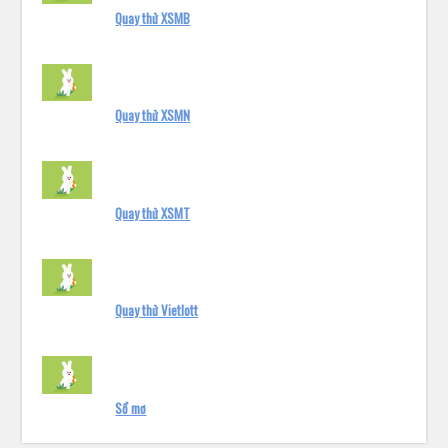
Quay thử XSMB
Quay thử XSMN
Quay thử XSMT
Quay thử Vietlott
Sổ mơ