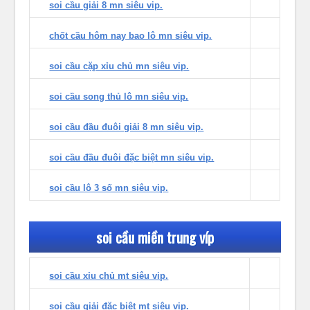
soi cầu giải 8 mn siêu vip.
chốt cầu hôm nay bao lô mn siêu vip.
soi cầu cặp xỉu chủ mn siêu vip.
soi cầu song thủ lô mn siêu vip.
soi cầu đầu đuôi giải 8 mn siêu vip.
soi cầu đầu đuôi đặc biệt mn siêu vip.
soi cầu lô 3 số mn siêu vip.
soi cầu miền trung víp
soi cầu xỉu chủ mt siêu vip.
soi cầu giải đặc biệt mt siêu vip.