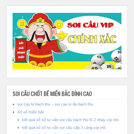
SOI CẦU CHỐT ĐỀ MIỀN BẮC ĐỈNH CAO
soi cau lo bach thu – soi cau lo de bach thu
Xổ số miền bắc
kết quả xổ số tư vấn soi cầu bạch thủ lô 2 nháy víp mb
kết quả xổ số tư vấn soi cầu cặp 3 càng víp mb