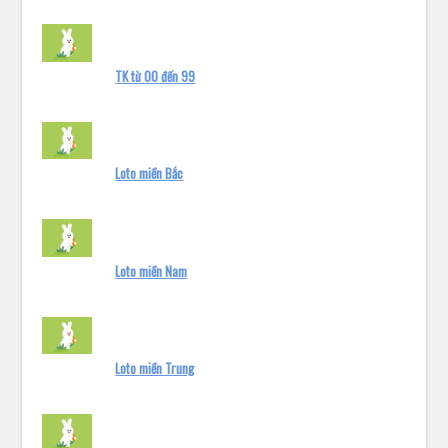
TK từ 00 đến 99
Loto miền Bắc
Loto miền Nam
Loto miền Trung