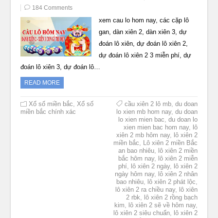
184 Comments
xem cau lo hom nay, các cặp lô
gan, dàn xiên 2, dàn xiên 3, dự
đoán lô xiên, dự đoán lô xiên 2,
dự đoán lô xiên 2 3 miễn phí, dự
đoán lô xiên 3, dự đoán lô…
READ MORE
Xổ số miền bắc
,
Xổ số
cầu xiên 2 lô mb
,
du doan
miền bắc chính xác
lo xien mb hom nay
,
du doan
lo xien mien bac
,
du doan lo
xien mien bac hom nay
,
lô
xiên 2 mb hôm nay
,
lô xiên 2
miền bắc
,
Lô xiên 2 miền Bắc
an bao nhiêu
,
lô xiên 2 miền
bắc hôm nay
,
lô xiên 2 miễn
phí
,
lô xiên 2 ngày
,
lô xiên 2
ngày hôm nay
,
lô xiên 2 nhân
bao nhiêu
,
lô xiên 2 phát lộc
,
lô xiên 2 ra chiều nay
,
lô xiên
2 rbk
,
lô xiên 2 rồng bạch
kim
,
lô xiên 2 sẽ về hôm nay
,
lô xiên 2 siêu chuẩn
,
lô xiên 2