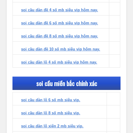
soi cầu dàn đề 4 số mb siêu vip hôm nay.
soi cầu dàn đề 6 số mb siêu vip hôm nay.
soi cầu dàn đề 8 số mb siêu vip hôm nay.
soi cầu dàn đề 10 số mb siêu vip hôm nay.
soi cầu dàn lô 4 số mb siêu vip hôm nay.
soi cầu miền bắc chính xác
soi cầu dàn lô 6 số mb siêu vip.
soi cầu dàn lô 8 số mb siêu vip.
soi cầu dàn lô xiên 2 mb siêu vip.