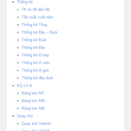
Thống kê
TK từ 00 đến 99
Tần suất xuất hiện
Thống kê Tổng
Thống kê Đầu – Đuôi
Thống kê Đuôi
Thống kê Đầu
Thống kê lô kép
Thống kê lô xiên
Thống kê lô gan
Thống kê đầu đuôi
KQ Lô tô
Bảng loto MT
Bảng loto MN
Bảng loto MB
Quay thử
Quay thử Vietlott