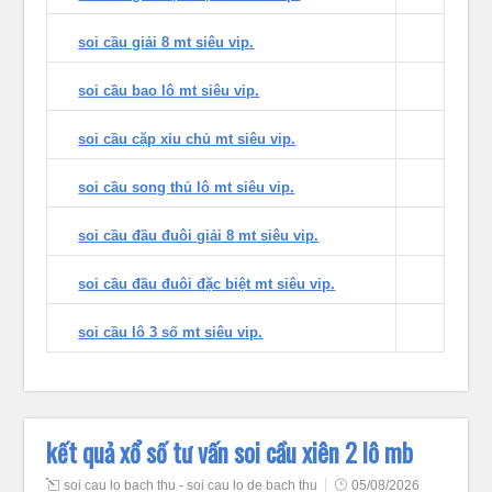
soi cầu giải 8 mt siêu vip.
soi cầu bao lô mt siêu vip.
soi cầu cặp xỉu chủ mt siêu vip.
soi cầu song thủ lô mt siêu vip.
soi cầu đầu đuôi giải 8 mt siêu vip.
soi cầu đầu đuôi đặc biệt mt siêu vip.
soi cầu lô 3 số mt siêu vip.
kết quả xổ số tư vấn soi cầu xiên 2 lô mb
soi cau lo bach thu - soi cau lo de bach thu
05/08/2026