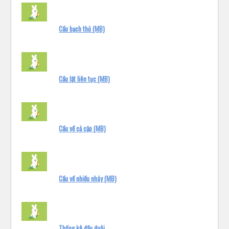
Cầu bạch thủ (MB)
Cầu lật liên tục (MB)
Cầu về cả cặp (MB)
Cầu về nhiều nháy (MB)
Thống kê đầu đuôi