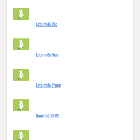
Loto miền Bắc
Loto miền Nam
Loto miền Trung
Quay thử XSMB