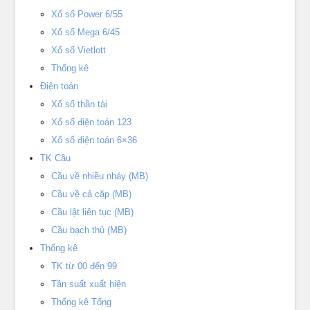
Xổ số Power 6/55
Xổ số Mega 6/45
Xổ số Vietlott
Thống kê
Điện toán
Xổ số thần tài
Xổ số điện toán 123
Xổ số điện toán 6×36
TK Cầu
Cầu về nhiều nháy (MB)
Cầu về cả cặp (MB)
Cầu lật liên tục (MB)
Cầu bạch thủ (MB)
Thống kê
TK từ 00 đến 99
Tần suất xuất hiện
Thống kê Tổng