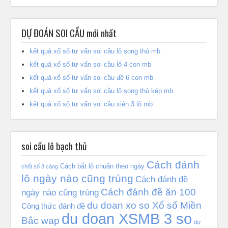
DỰ ĐOÁN SOI CẦU mới nhất
kết quả xổ số tư vấn soi cầu lô song thủ mb
kết quả xổ số tư vấn soi cầu lô 4 con mb
kết quả xổ số tư vấn soi cầu đề 6 con mb
kết quả xổ số tư vấn soi cầu lô song thủ kép mb
kết quả xổ số tư vấn soi cầu xiên 3 lô mb
soi cầu lô bạch thủ
Cách đánh
Cách bắt lô chuẩn theo ngày
chốt số 3 càng
lô ngày nào cũng trúng
Cách đánh đề
Cách đánh đề ăn 100
ngày nào cũng trúng
du doan xo so Xổ số Miền
Công thức đánh đề
du doan XSMB 3 so
Bắc wap
dự