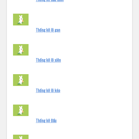
Thống kê lô gan
Thống kê lô xiên
Thống kê lô kép
Thống kê Đầu