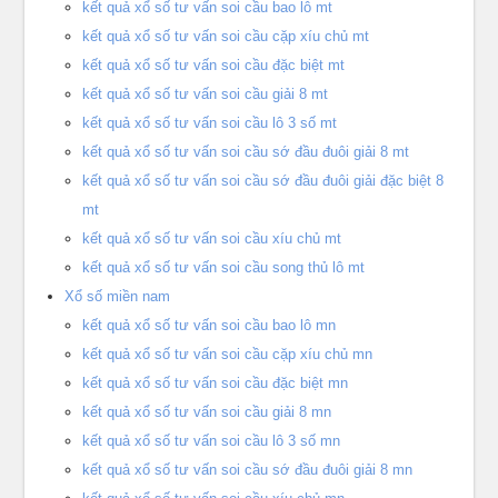
kết quả xổ số tư vấn soi cầu bao lô mt
kết quả xổ số tư vấn soi cầu cặp xíu chủ mt
kết quả xổ số tư vấn soi cầu đặc biệt mt
kết quả xổ số tư vấn soi cầu giải 8 mt
kết quả xổ số tư vấn soi cầu lô 3 số mt
kết quả xổ số tư vấn soi cầu sớ đầu đuôi giải 8 mt
kết quả xổ số tư vấn soi cầu sớ đầu đuôi giải đặc biệt 8
mt
kết quả xổ số tư vấn soi cầu xíu chủ mt
kết quả xổ số tư vấn soi cầu song thủ lô mt
Xổ số miền nam
kết quả xổ số tư vấn soi cầu bao lô mn
kết quả xổ số tư vấn soi cầu cặp xíu chủ mn
kết quả xổ số tư vấn soi cầu đặc biệt mn
kết quả xổ số tư vấn soi cầu giải 8 mn
kết quả xổ số tư vấn soi cầu lô 3 số mn
kết quả xổ số tư vấn soi cầu sớ đầu đuôi giải 8 mn