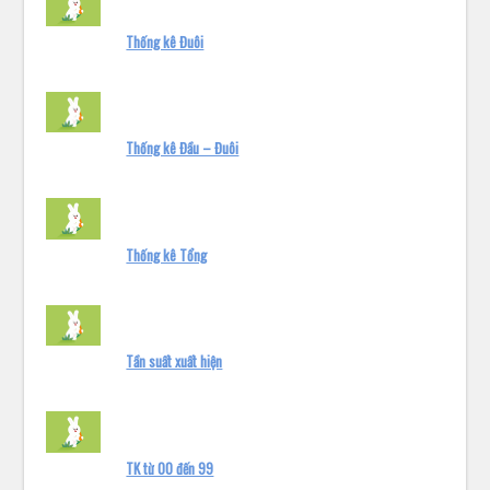
Thống kê Đuôi
Thống kê Đầu – Đuôi
Thống kê Tổng
Tần suất xuất hiện
TK từ 00 đến 99