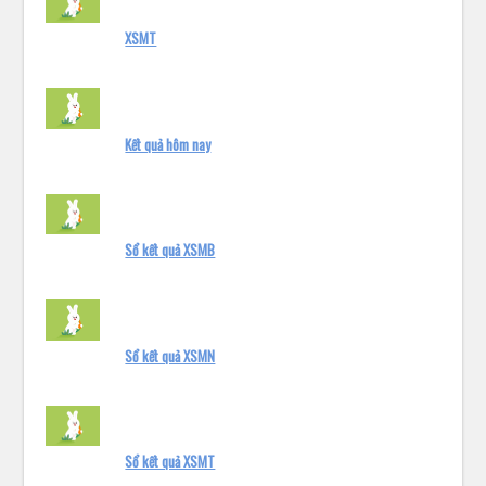
XSMT
Kết quả hôm nay
Sổ kết quả XSMB
Sổ kết quả XSMN
Sổ kết quả XSMT