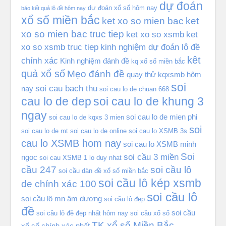
dự đoán
dự đoán xổ số hôm nay
báo kết quả lô đề hôm nay
xổ số miền bắc
ket xo so mien bac
ket
xo so mien bac truc tiep
ket xo so xsmb
ket
xo so xsmb truc tiep
kinh nghiệm dự đoán lô đề
kêt
chính xác
Kinh nghiệm đánh đề
kq xổ số miền bắc
quả xổ số
Mẹo đánh đề
quay thử kqxsmb hôm
soi
soi cau bach thu
nay
soi cau lo de chuan 668
cau lo de dep
soi cau lo de khung 3
ngay
soi cau lo de mien phi
soi cau lo de kqxs 3 mien
soi
soi cau lo de mt
soi cau lo de online
soi cau lo XSMB 3s
cau lo XSMB hom nay
soi cau lo XSMB minh
Soi
soi cầu 3 miền
ngoc
soi cau XSMB 1 lo duy nhat
cầu 247
soi cầu lô
soi cầu dàn đề xổ số miền bắc
soi cầu lô kép xsmb
de chính xác 100
soi cầu lô
soi cầu lô mn âm dương
soi cầu lô đẹp
đề
soi cầu
soi cầu lô đề đẹp nhất hôm nay
soi cầu xổ số
TK xổ số Miền Bắc
xổ số chính xác nhất