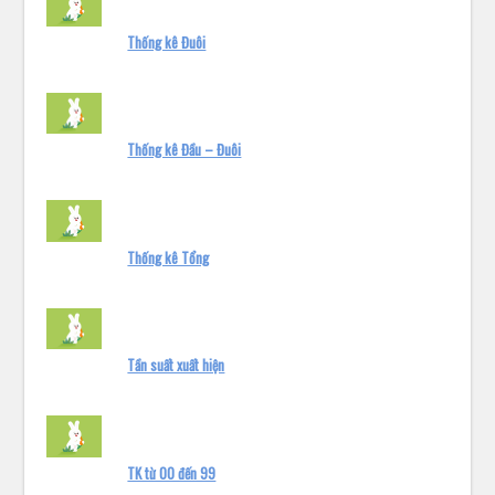
Thống kê Đuôi
Thống kê Đầu – Đuôi
Thống kê Tổng
Tần suất xuất hiện
TK từ 00 đến 99