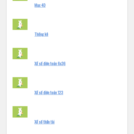
Max 4D
Thống kê
Xổ số điện toán 6x36
Xổ số điện toán 123
Xổ số thần tài