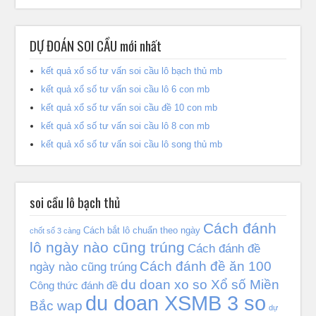
DỰ ĐOÁN SOI CẦU mới nhất
kết quả xổ số tư vấn soi cầu lô bạch thủ mb
kết quả xổ số tư vấn soi cầu lô 6 con mb
kết quả xổ số tư vấn soi cầu đề 10 con mb
kết quả xổ số tư vấn soi cầu lô 8 con mb
kết quả xổ số tư vấn soi cầu lô song thủ mb
soi cầu lô bạch thủ
Cách đánh
Cách bắt lô chuẩn theo ngày
chốt số 3 càng
lô ngày nào cũng trúng
Cách đánh đề
Cách đánh đề ăn 100
ngày nào cũng trúng
du doan xo so Xổ số Miền
Công thức đánh đề
du doan XSMB 3 so
Bắc wap
dự