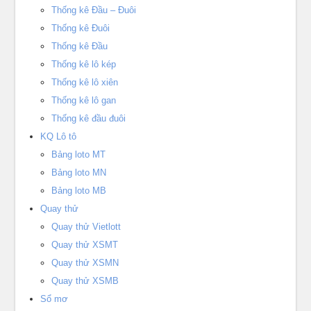
Thống kê Đầu – Đuôi
Thống kê Đuôi
Thống kê Đầu
Thống kê lô kép
Thống kê lô xiên
Thống kê lô gan
Thống kê đầu đuôi
KQ Lô tô
Bảng loto MT
Bảng loto MN
Bảng loto MB
Quay thử
Quay thử Vietlott
Quay thử XSMT
Quay thử XSMN
Quay thử XSMB
Sổ mơ