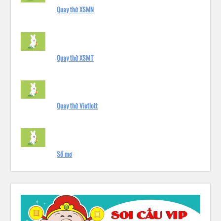
Quay thử XSMN
Quay thử XSMT
Quay thử Vietlott
Sổ mơ