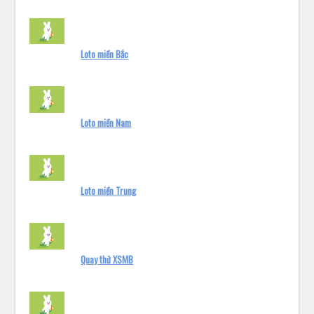
Loto miền Bắc
Loto miền Nam
Loto miền Trung
Quay thử XSMB