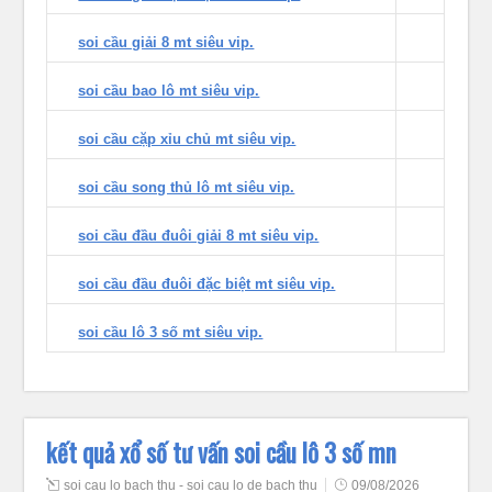
soi cầu giải 8 mt siêu vip.
soi cầu bao lô mt siêu vip.
soi cầu cặp xỉu chủ mt siêu vip.
soi cầu song thủ lô mt siêu vip.
soi cầu đầu đuôi giải 8 mt siêu vip.
soi cầu đầu đuôi đặc biệt mt siêu vip.
soi cầu lô 3 số mt siêu vip.
kết quả xổ số tư vấn soi cầu lô 3 số mn
soi cau lo bach thu - soi cau lo de bach thu
09/08/2026