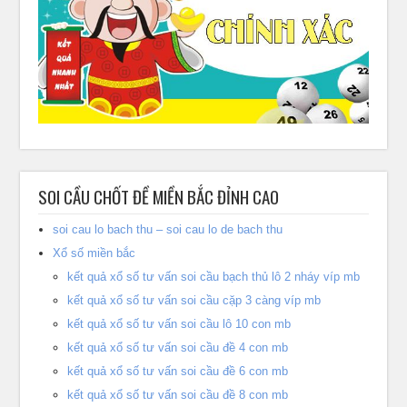
SOI CẦU CHỐT ĐỀ MIỀN BẮC ĐỈNH CAO
soi cau lo bach thu – soi cau lo de bach thu
Xổ số miền bắc
kết quả xổ số tư vấn soi cầu bạch thủ lô 2 nháy víp mb
kết quả xổ số tư vấn soi cầu cặp 3 càng víp mb
kết quả xổ số tư vấn soi cầu lô 10 con mb
kết quả xổ số tư vấn soi cầu đề 4 con mb
kết quả xổ số tư vấn soi cầu đề 6 con mb
kết quả xổ số tư vấn soi cầu đề 8 con mb