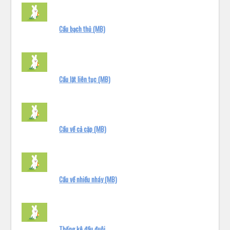
Cầu bạch thủ (MB)
Cầu lật liên tục (MB)
Cầu về cả cặp (MB)
Cầu về nhiều nháy (MB)
Thống kê đầu đuôi