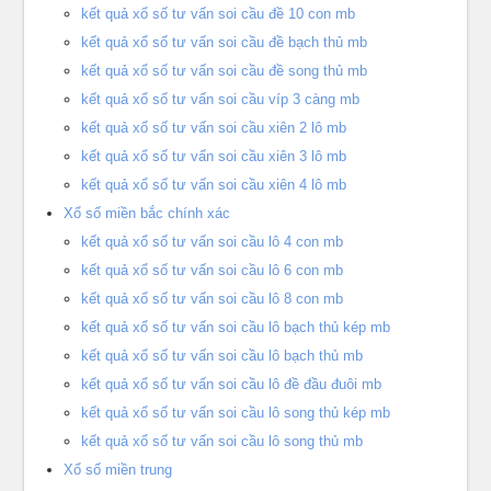
kết quả xổ số tư vấn soi cầu đề 10 con mb
kết quả xổ số tư vấn soi cầu đề bạch thủ mb
kết quả xổ số tư vấn soi cầu đề song thủ mb
kết quả xổ số tư vấn soi cầu víp 3 càng mb
kết quả xổ số tư vấn soi cầu xiên 2 lô mb
kết quả xổ số tư vấn soi cầu xiên 3 lô mb
kết quả xổ số tư vấn soi cầu xiên 4 lô mb
Xổ số miền bắc chính xác
kết quả xổ số tư vấn soi cầu lô 4 con mb
kết quả xổ số tư vấn soi cầu lô 6 con mb
kết quả xổ số tư vấn soi cầu lô 8 con mb
kết quả xổ số tư vấn soi cầu lô bạch thủ kép mb
kết quả xổ số tư vấn soi cầu lô bạch thủ mb
kết quả xổ số tư vấn soi cầu lô đề đầu đuôi mb
kết quả xổ số tư vấn soi cầu lô song thủ kép mb
kết quả xổ số tư vấn soi cầu lô song thủ mb
Xổ số miền trung