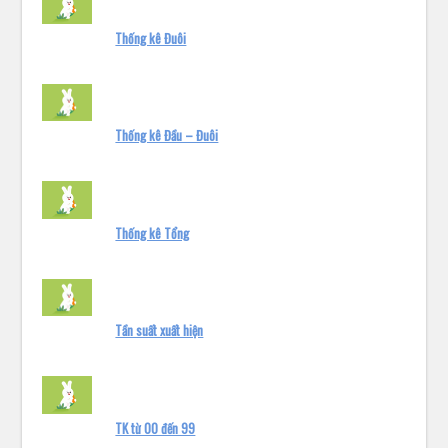
Thống kê Đuôi
Thống kê Đầu – Đuôi
Thống kê Tổng
Tần suất xuất hiện
TK từ 00 đến 99