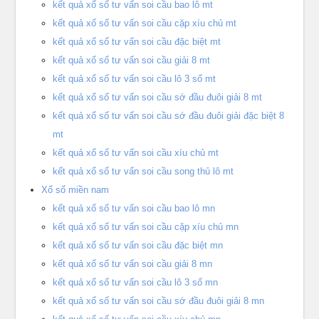
kết quả xổ số tư vấn soi cầu bao lô mt
kết quả xổ số tư vấn soi cầu cặp xíu chủ mt
kết quả xổ số tư vấn soi cầu đặc biệt mt
kết quả xổ số tư vấn soi cầu giải 8 mt
kết quả xổ số tư vấn soi cầu lô 3 số mt
kết quả xổ số tư vấn soi cầu sớ đầu đuôi giải 8 mt
kết quả xổ số tư vấn soi cầu sớ đầu đuôi giải đặc biệt 8
mt
kết quả xổ số tư vấn soi cầu xíu chủ mt
kết quả xổ số tư vấn soi cầu song thủ lô mt
Xổ số miền nam
kết quả xổ số tư vấn soi cầu bao lô mn
kết quả xổ số tư vấn soi cầu cặp xíu chủ mn
kết quả xổ số tư vấn soi cầu đặc biệt mn
kết quả xổ số tư vấn soi cầu giải 8 mn
kết quả xổ số tư vấn soi cầu lô 3 số mn
kết quả xổ số tư vấn soi cầu sớ đầu đuôi giải 8 mn