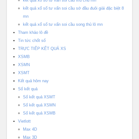
kết quả xổ số tư vấn soi cầu xíu chủ mn
kết quả xổ số tư vấn soi cầu sớ đầu đuôi giải đặc biệt 8
mn
kết quả xổ số tư vấn soi cầu song thủ lô mn
Tham khảo lô đề
Tin tức chốt số
TRỰC TIẾP KẾT QUẢ XS
XSMB
XSMN
XSMT
Kết quả hôm nay
Sổ kết quả
Sổ kết quả XSMT
Sổ kết quả XSMN
Sổ kết quả XSMB
Vietlott
Max 4D
Max 3D