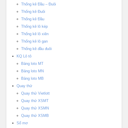
Thống kê Đầu – Đuôi
Thống kê Đuôi
Thống kê Đầu
Thống kê lô kép
Thống kê lô xiên
Thống kê lô gan
Thống kê đầu đuôi
KQ Lô tô
Bảng loto MT
Bảng loto MN
Bảng loto MB
Quay thử
Quay thử Vietlott
Quay thử XSMT
Quay thử XSMN
Quay thử XSMB
Sổ mơ