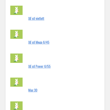
Xổ số vietlott
Xổ số Mega 6/45
Xổ số Power 6/55
Max 3D