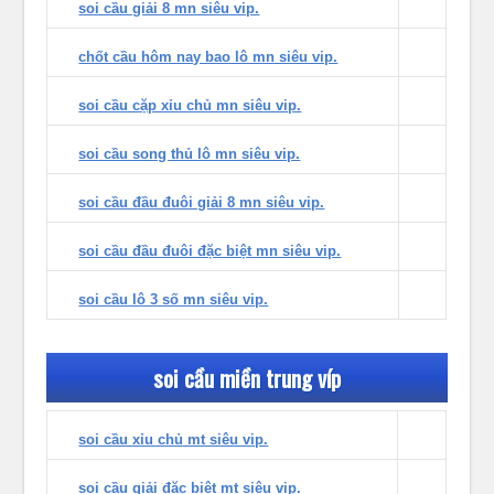
soi cầu giải 8 mn siêu vip.
chốt cầu hôm nay bao lô mn siêu vip.
soi cầu cặp xỉu chủ mn siêu vip.
soi cầu song thủ lô mn siêu vip.
soi cầu đầu đuôi giải 8 mn siêu vip.
soi cầu đầu đuôi đặc biệt mn siêu vip.
soi cầu lô 3 số mn siêu vip.
soi cầu miền trung víp
soi cầu xỉu chủ mt siêu vip.
soi cầu giải đặc biệt mt siêu vip.