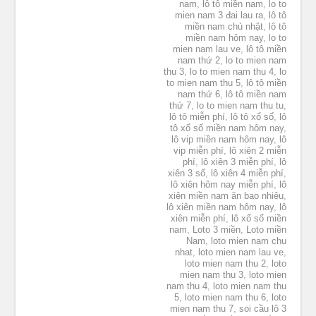
nam
,
lô tô miền nam
,
lo to
mien nam 3 đai lau ra
,
lô tô
miền nam chủ nhật
,
lô tô
miền nam hôm nay
,
lo to
mien nam lau ve
,
lô tô miền
nam thứ 2
,
lo to mien nam
thu 3
,
lo to mien nam thu 4
,
lo
to mien nam thu 5
,
lô tô miền
nam thứ 6
,
lô tô miền nam
thứ 7
,
lo to mien nam thu tu
,
lô tô miễn phí
,
lô tô xổ số
,
lô
tô xổ số miền nam hôm nay
,
lô vip miền nam hôm nay
,
lô
vip miễn phí
,
lô xiên 2 miễn
phí
,
lô xiên 3 miễn phí
,
lô
xiên 3 số
,
lô xiên 4 miễn phí
,
lô xiên hôm nay miễn phí
,
lô
xiên miền nam ăn bao nhiêu
,
lô xiên miền nam hôm nay
,
lô
xiên miễn phí
,
lô xổ số miền
nam
,
Loto 3 miền
,
Loto miền
Nam
,
loto mien nam chu
nhat
,
loto mien nam lau ve
,
loto mien nam thu 2
,
loto
mien nam thu 3
,
loto mien
nam thu 4
,
loto mien nam thu
5
,
loto mien nam thu 6
,
loto
mien nam thu 7
,
soi cầu lô 3