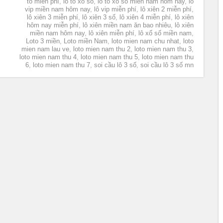
tô miễn phí
,
lô tô xổ số
,
lô tô xổ số miền nam hôm nay
,
lô
vip miền nam hôm nay
,
lô vip miễn phí
,
lô xiên 2 miễn phí
,
lô xiên 3 miễn phí
,
lô xiên 3 số
,
lô xiên 4 miễn phí
,
lô xiên
hôm nay miễn phí
,
lô xiên miền nam ăn bao nhiêu
,
lô xiên
miền nam hôm nay
,
lô xiên miễn phí
,
lô xổ số miền nam
,
Loto 3 miền
,
Loto miền Nam
,
loto mien nam chu nhat
,
loto
mien nam lau ve
,
loto mien nam thu 2
,
loto mien nam thu 3
,
loto mien nam thu 4
,
loto mien nam thu 5
,
loto mien nam thu
6
,
loto mien nam thu 7
,
soi cầu lô 3 số
,
soi cầu lô 3 số mn