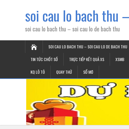
soi cau lo bach thu –
soi cau lo bach thu – soi cau lo de bach thu
SOI CAU LO BACH THU – SOI CAU LO DE BACH THU
TIN TỨC CHỐT SỐ
TRỰC TIẾP KẾT QUẢ XS
XSMB
KQ LÔ TÔ
QUAY THỬ
SỔ MƠ