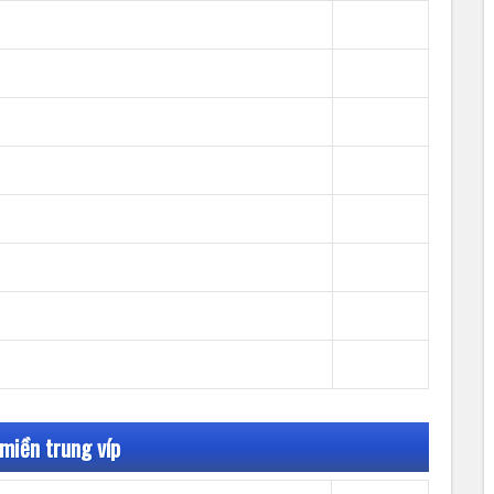
 miền trung víp