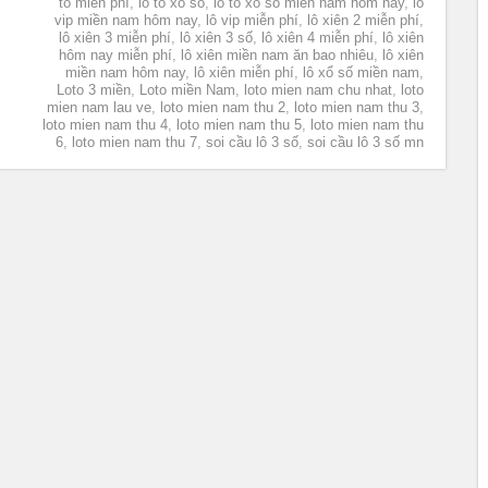
tô miễn phí
,
lô tô xổ số
,
lô tô xổ số miền nam hôm nay
,
lô
vip miền nam hôm nay
,
lô vip miễn phí
,
lô xiên 2 miễn phí
,
lô xiên 3 miễn phí
,
lô xiên 3 số
,
lô xiên 4 miễn phí
,
lô xiên
hôm nay miễn phí
,
lô xiên miền nam ăn bao nhiêu
,
lô xiên
miền nam hôm nay
,
lô xiên miễn phí
,
lô xổ số miền nam
,
Loto 3 miền
,
Loto miền Nam
,
loto mien nam chu nhat
,
loto
mien nam lau ve
,
loto mien nam thu 2
,
loto mien nam thu 3
,
loto mien nam thu 4
,
loto mien nam thu 5
,
loto mien nam thu
6
,
loto mien nam thu 7
,
soi cầu lô 3 số
,
soi cầu lô 3 số mn