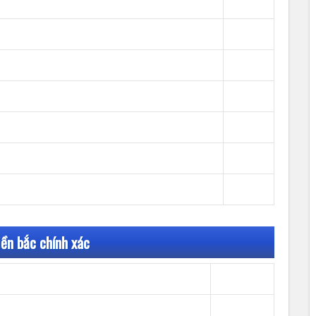
iền bắc chính xác