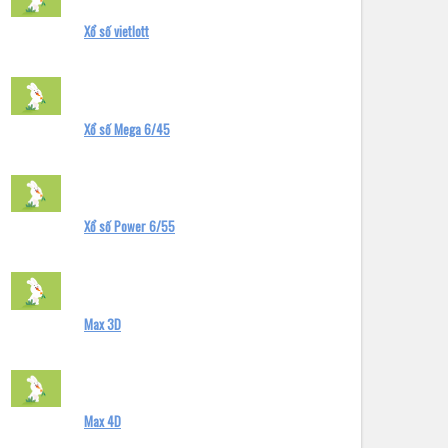
Xổ số vietlott
Xổ số Mega 6/45
Xổ số Power 6/55
Max 3D
Max 4D