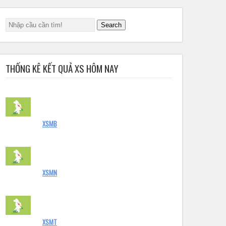
Search
THỐNG KÊ KẾT QUẢ XS HÔM NAY
XSMB
XSMN
XSMT