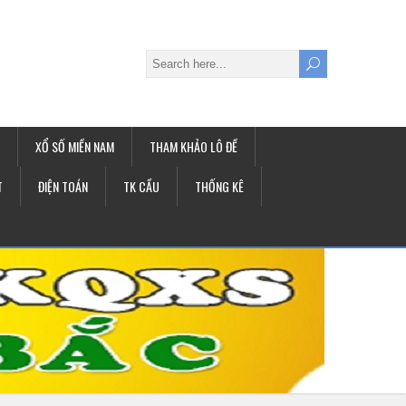
XỔ SỐ MIỀN NAM
THAM KHẢO LÔ ĐỀ
T
ĐIỆN TOÁN
TK CẦU
THỐNG KÊ