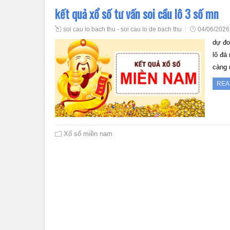
kết quả xổ số tư vấn soi cầu lô 3 số mn
soi cau lo bach thu - soi cau lo de bach thu
04/06/2026
dự đo
lô đá
càng 
REA
Xổ số miền nam