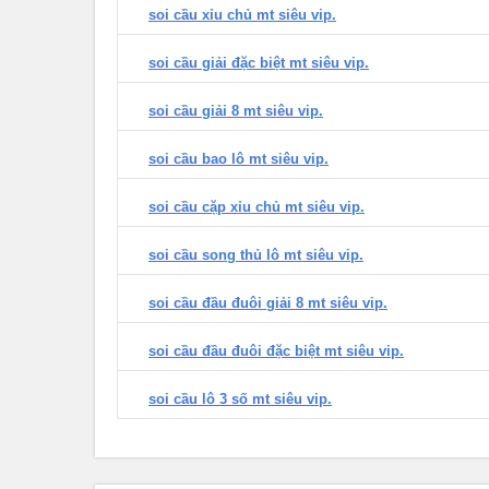
soi cầu xỉu chủ mt siêu vip.
soi cầu giải đặc biệt mt siêu vip.
soi cầu giải 8 mt siêu vip.
soi cầu bao lô mt siêu vip.
soi cầu cặp xỉu chủ mt siêu vip.
soi cầu song thủ lô mt siêu vip.
soi cầu đầu đuôi giải 8 mt siêu vip.
soi cầu đầu đuôi đặc biệt mt siêu vip.
soi cầu lô 3 số mt siêu vip.