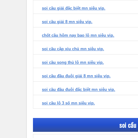
soi cầu giải đặc biệt mn siêu vip.
soi cầu giải 8 mn siêu vip.
chốt cầu hôm nay bao lô mn siêu vip.
soi cầu cặp xỉu chủ mn siêu vip.
soi cầu song thủ lô mn siêu vip.
soi cầu đầu đuôi giải 8 mn siêu vip.
soi cầu đầu đuôi đặc biệt mn siêu vip.
soi cầu lô 3 số mn siêu vip.
soi cầu