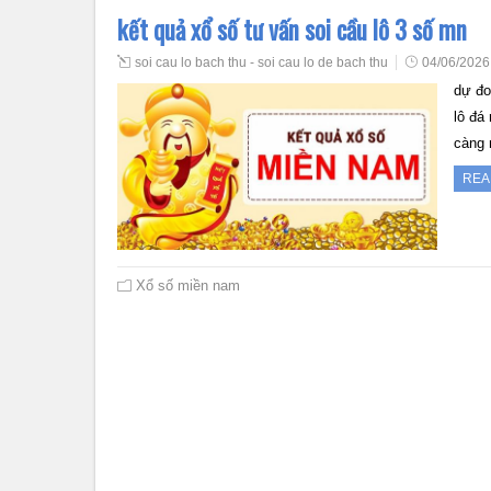
kết quả xổ số tư vấn soi cầu lô 3 số mn
soi cau lo bach thu - soi cau lo de bach thu
04/06/2026
dự đo
lô đá
càng 
REA
Xổ số miền nam