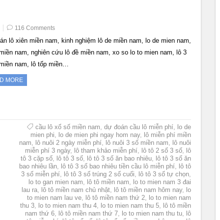
116 Comments
án lô xiên miền nam, kinh nghiệm lô de miền nam, lo de mien nam,
 miền nam, nghiên cứu lô đề miền nam, xo so lo to mien nam, lô 3
miền nam, lô tốp miền…
D MORE
cầu lô xổ số miền nam
,
dự đoán cầu lô miễn phí
,
lo de
mien phi
,
lo de mien phi ngay hom nay
,
lô miễn phí miền
nam
,
lô nuôi 2 ngày miễn phí
,
lô nuôi 3 số miền nam
,
lô nuôi
miễn phí 3 ngày
,
lô tham khảo miễn phí
,
lô tô 2 số 3 số
,
lô
tô 3 cặp số
,
lô tô 3 số
,
lô tô 3 số ăn bao nhiêu
,
lô tô 3 số ăn
bao nhiêu lần
,
lô tô 3 số bao nhiêu tiền cầu lô miễn phí
,
lô tô
3 số miễn phí
,
lô tô 3 số trúng 2 số cuối
,
lô tô 3 số tự chọn
,
lo to gan mien nam
,
lô tô miền nam
,
lo to mien nam 3 đai
lau ra
,
lô tô miền nam chủ nhật
,
lô tô miền nam hôm nay
,
lo
to mien nam lau ve
,
lô tô miền nam thứ 2
,
lo to mien nam
thu 3
,
lo to mien nam thu 4
,
lo to mien nam thu 5
,
lô tô miền
nam thứ 6
,
lô tô miền nam thứ 7
,
lo to mien nam thu tu
,
lô