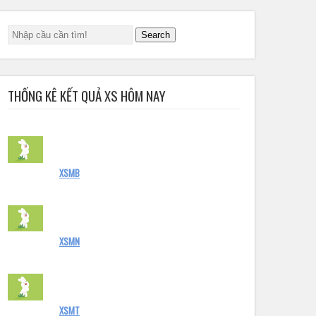
Search
THỐNG KÊ KẾT QUẢ XS HÔM NAY
XSMB
XSMN
XSMT