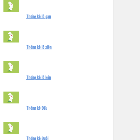
Thống kê lô gan
Thống kê lô xiên
Thống kê lô kép
Thống kê Đầu
Thống kê Đuôi