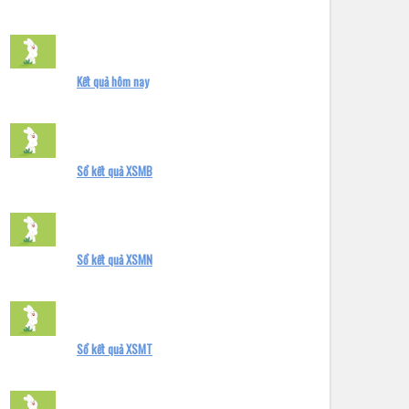
Kết quả hôm nay
Sổ kết quả XSMB
Sổ kết quả XSMN
Sổ kết quả XSMT