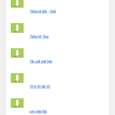
Thống kê Đầu – Đuôi
Thống kê Tổng
Tần suất xuất hiện
TK từ 00 đến 99
Loto miền Bắc