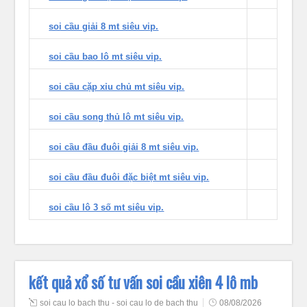
soi cầu giải 8 mt siêu vip.
soi cầu bao lô mt siêu vip.
soi cầu cặp xỉu chủ mt siêu vip.
soi cầu song thủ lô mt siêu vip.
soi cầu đầu đuôi giải 8 mt siêu vip.
soi cầu đầu đuôi đặc biệt mt siêu vip.
soi cầu lô 3 số mt siêu vip.
kết quả xổ số tư vấn soi cầu xiên 4 lô mb
soi cau lo bach thu - soi cau lo de bach thu
08/08/2026