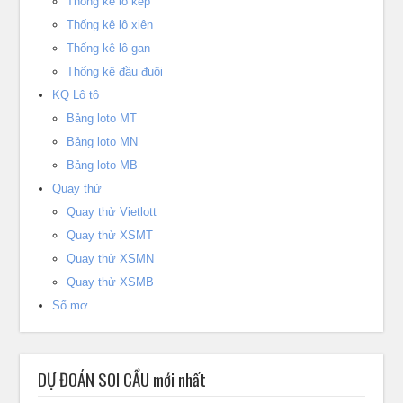
Thống kê lô kép
Thống kê lô xiên
Thống kê lô gan
Thống kê đầu đuôi
KQ Lô tô
Bảng loto MT
Bảng loto MN
Bảng loto MB
Quay thử
Quay thử Vietlott
Quay thử XSMT
Quay thử XSMN
Quay thử XSMB
Sổ mơ
DỰ ĐOÁN SOI CẦU mới nhất