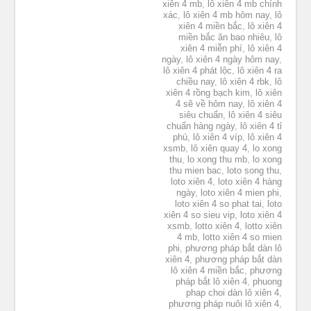
xiên 4 mb
,
lô xiên 4 mb chính
xác
,
lô xiên 4 mb hôm nay
,
lô
xiên 4 miền bắc
,
lô xiên 4
miền bắc ăn bao nhiêu
,
lô
xiên 4 miễn phí
,
lô xiên 4
ngày
,
lô xiên 4 ngày hôm nay
,
lô xiên 4 phát lộc
,
lô xiên 4 ra
chiều nay
,
lô xiên 4 rbk
,
lô
xiên 4 rồng bạch kim
,
lô xiên
4 sẽ về hôm nay
,
lô xiên 4
siêu chuẩn
,
lô xiên 4 siêu
chuẩn hàng ngày
,
lô xiên 4 tỉ
phú
,
lô xiên 4 víp
,
lô xiên 4
xsmb
,
lô xiên quay 4
,
lo xong
thu
,
lo xong thu mb
,
lo xong
thu mien bac
,
loto song thu
,
loto xiên 4
,
loto xiên 4 hàng
ngày
,
loto xiên 4 mien phi
,
loto xiên 4 so phat tai
,
loto
xiên 4 so sieu vip
,
loto xiên 4
xsmb
,
lotto xiên 4
,
lotto xiên
4 mb
,
lotto xiên 4 so mien
phi
,
phương pháp bắt dàn lô
xiên 4
,
phương pháp bắt dàn
lô xiên 4 miền bắc
,
phương
pháp bắt lô xiên 4
,
phuong
phap choi dàn lô xiên 4
,
phương pháp nuôi lô xiên 4
,