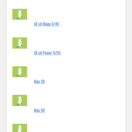
Xổ số Mega 6/45
Xổ số Power 6/55
Max 3D
Max 4D