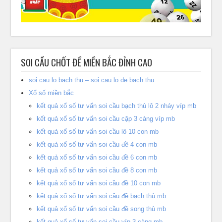
SOI CẦU CHỐT ĐỀ MIỀN BẮC ĐỈNH CAO
soi cau lo bach thu – soi cau lo de bach thu
Xổ số miền bắc
kết quả xổ số tư vấn soi cầu bạch thủ lô 2 nháy víp mb
kết quả xổ số tư vấn soi cầu cặp 3 càng víp mb
kết quả xổ số tư vấn soi cầu lô 10 con mb
kết quả xổ số tư vấn soi cầu đề 4 con mb
kết quả xổ số tư vấn soi cầu đề 6 con mb
kết quả xổ số tư vấn soi cầu đề 8 con mb
kết quả xổ số tư vấn soi cầu đề 10 con mb
kết quả xổ số tư vấn soi cầu đề bạch thủ mb
kết quả xổ số tư vấn soi cầu đề song thủ mb
kết quả xổ số tư vấn soi cầu víp 3 càng mb