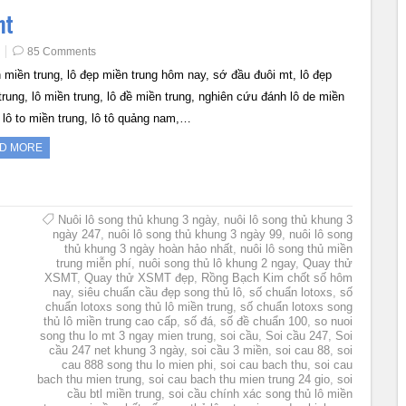
mt
85 Comments
n miền trung, lô đẹp miền trung hôm nay, sớ đầu đuôi mt, lô đẹp
trung, lô miền trung, lô đề miền trung, nghiên cứu đánh lô de miền
, lô to miền trung, lô tô quảng nam,…
D MORE
Nuôi lô song thủ khung 3 ngày
,
nuôi lô song thủ khung 3
ngày 247
,
nuôi lô song thủ khung 3 ngày 99
,
nuôi lô song
thủ khung 3 ngày hoàn hảo nhất
,
nuôi lô song thủ miền
trung miễn phí
,
nuôi song thủ lô khung 2 ngay
,
Quay thử
XSMT
,
Quay thử XSMT đẹp
,
Rồng Bạch Kim chốt số hôm
nay
,
siêu chuẩn cầu đẹp song thủ lô
,
số chuẩn lotoxs
,
số
chuẩn lotoxs song thủ lô miền trung
,
số chuẩn lotoxs song
thủ lô miền trung cao cấp
,
số đá
,
số đề chuẩn 100
,
so nuoi
song thu lo mt 3 ngay mien trung
,
soi cầu
,
Soi cầu 247
,
Soi
cầu 247 net khung 3 ngày
,
soi cầu 3 miền
,
soi cau 88
,
soi
cau 888 song thu lo mien phi
,
soi cau bach thu
,
soi cau
bach thu mien trung
,
soi cau bach thu mien trung 24 gio
,
soi
cầu btl miền trung
,
soi cầu chính xác song thủ lô miền