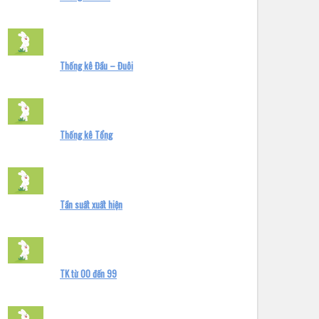
Thống kê Đầu – Đuôi
Thống kê Tổng
Tần suất xuất hiện
TK từ 00 đến 99