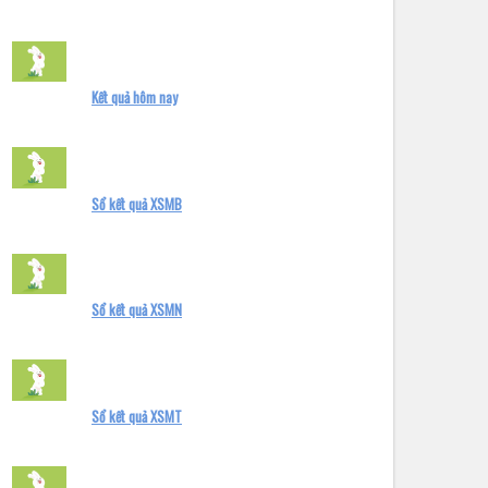
Kết quả hôm nay
Sổ kết quả XSMB
Sổ kết quả XSMN
Sổ kết quả XSMT