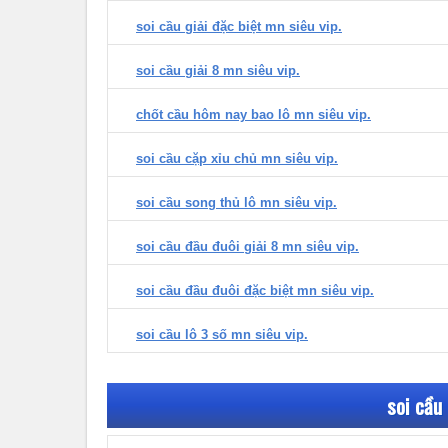
soi cầu giải đặc biệt mn siêu vip.
soi cầu giải 8 mn siêu vip.
chốt cầu hôm nay bao lô mn siêu vip.
soi cầu cặp xỉu chủ mn siêu vip.
soi cầu song thủ lô mn siêu vip.
soi cầu đầu đuôi giải 8 mn siêu vip.
soi cầu đầu đuôi đặc biệt mn siêu vip.
soi cầu lô 3 số mn siêu vip.
soi cầu