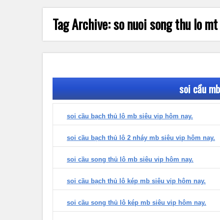
Tag Archive:
so nuoi song thu lo mt
soi cầu mb
soi cầu bạch thủ lô mb siêu vip hôm nay.
soi cầu bạch thủ lô 2 nháy mb siêu vip hôm nay.
soi cầu song thủ lô mb siêu vip hôm nay.
soi cầu bạch thủ lô kép mb siêu vip hôm nay.
soi cầu song thủ lô kép mb siêu vip hôm nay.