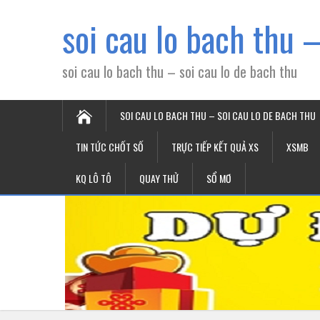
soi cau lo bach thu –
soi cau lo bach thu – soi cau lo de bach thu
SOI CAU LO BACH THU – SOI CAU LO DE BACH THU
TIN TỨC CHỐT SỐ
TRỰC TIẾP KẾT QUẢ XS
XSMB
KQ LÔ TÔ
QUAY THỬ
SỔ MƠ