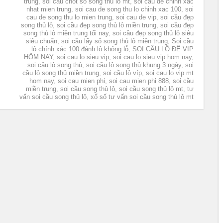
trung
,
soi cầu chốt số song thủ lô mt
,
soi cau de chinh xac
nhat mien trung
,
soi cau de song thu lo chinh xac 100
,
soi
cau de song thu lo mien trung
,
soi cau de vip
,
soi cầu đẹp
song thủ lô
,
soi cầu đẹp song thủ lô miền trung
,
soi cầu đẹp
song thủ lô miền trung tối nay
,
soi cầu đẹp song thủ lô siêu
siêu chuẩn
,
soi cầu lấy số song thủ lô miền trung
,
Soi cầu
lô chính xác 100 đánh lô không lỗ
,
SOI CẦU LÔ ĐỀ VIP
HÔM NAY
,
soi cau lo sieu vip
,
soi cau lo sieu vip hom nay
,
soi cầu lô song thủ
,
soi cầu lô song thủ khung 3 ngày
,
soi
cầu lô song thủ miền trung
,
soi cầu lô víp
,
soi cau lo vip mt
hom nay
,
soi cau mien phi
,
soi cau mien phi 888
,
soi cầu
miền trung
,
soi cầu song thủ lô
,
soi cầu song thủ lô mt
,
tư
vấn soi cầu song thủ lô
,
xổ số tư vấn soi cầu song thủ lô mt