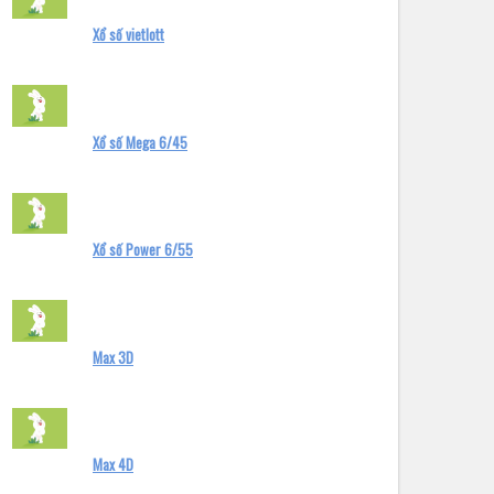
Xổ số vietlott
Xổ số Mega 6/45
Xổ số Power 6/55
Max 3D
Max 4D