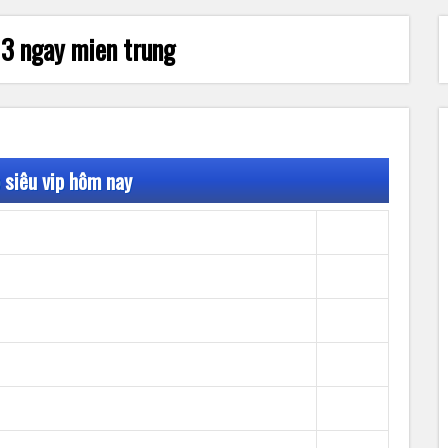
 3 ngay mien trung
 siêu vip hôm nay