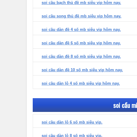
soi cầu bạch thủ đề mb siêu vip hôm nay.
soi cầu song thủ đề mb siêu vip hôm nay.
soi cầu dàn đề 4 số mb siêu vip hôm nay.
soi cầu dàn đề 6 số mb siêu vip hôm nay.
soi cầu dàn đề 8 số mb siêu vip hôm nay.
soi cầu dàn đề 10 số mb siêu vip hôm nay.
soi cầu dàn lô 4 số mb siêu vip hôm nay.
soi cầu m
soi cầu dàn lô 6 số mb siêu vip.
soi cầu dàn lô 8 số mb siêu vip.