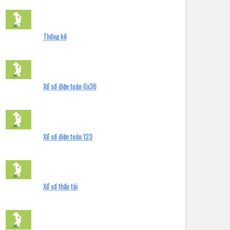
Thống kê
Xổ số điện toán 6x36
Xổ số điện toán 123
Xổ số thần tài