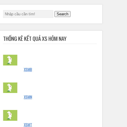
Search
THỐNG KÊ KẾT QUẢ XS HÔM NAY
XSMB
XSMN
XSMT