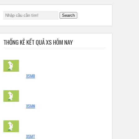
Search
THỐNG KÊ KẾT QUẢ XS HÔM NAY
XSMB
XSMN
XSMT