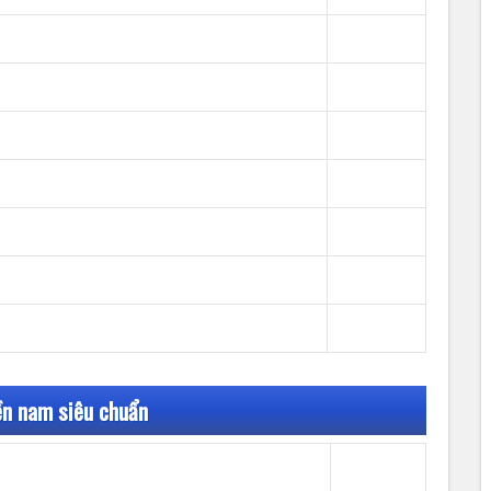
ền nam siêu chuẩn