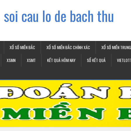
 soi cau lo de bach thu
XỔ SỐ MIỀN BẮC
XỔ SỐ MIỀN BẮC CHÍNH XÁC
XỔ SỐ MIỀN TRUNG
XSMN
XSMT
KẾT QUẢ HÔM NAY
SỔ KẾT QUẢ
VIETLOT