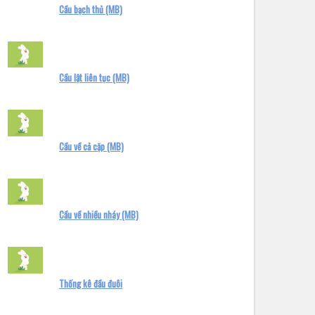
Cầu bạch thủ (MB)
Cầu lật liên tục (MB)
Cầu về cả cặp (MB)
Cầu về nhiều nháy (MB)
Thống kê đầu đuôi