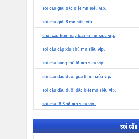
soi cầu giải đặc biệt mn siêu vip.
soi cầu giải 8 mn siêu vip.
chốt cầu hôm nay bao lô mn siêu vip.
soi cầu cặp xỉu chủ mn siêu vip.
soi cầu song thủ lô mn siêu vip.
soi cầu đầu đuôi giải 8 mn siêu vip.
soi cầu đầu đuôi đặc biệt mn siêu vip.
soi cầu lô 3 số mn siêu vip.
soi cầu