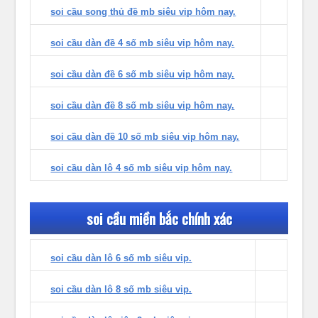
soi cầu song thủ đề mb siêu vip hôm nay.
soi cầu dàn đề 4 số mb siêu vip hôm nay.
soi cầu dàn đề 6 số mb siêu vip hôm nay.
soi cầu dàn đề 8 số mb siêu vip hôm nay.
soi cầu dàn đề 10 số mb siêu vip hôm nay.
soi cầu dàn lô 4 số mb siêu vip hôm nay.
soi cầu miền bắc chính xác
soi cầu dàn lô 6 số mb siêu vip.
soi cầu dàn lô 8 số mb siêu vip.