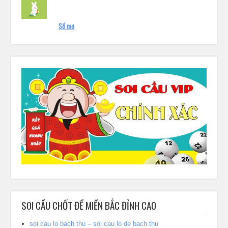
Sổ mơ
SOI CẦU CHỐT ĐỀ MIỀN BẮC ĐỈNH CAO
soi cau lo bach thu – soi cau lo de bach thu