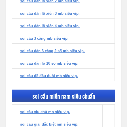
soi cầu dàn lô xiên 2 mb siêu vip.
soi cầu dàn lô xiên 3 mb siêu vip.
soi cầu dàn lô xiên 4 mb siêu vip.
soi cầu 3 càng mb siêu vip.
soi cầu dàn 3 càng 2 số mb siêu vip.
soi cầu dàn lô 10 số mb siêu vip.
soi cầu đề đầu đuôi mb siêu vip.
soi cầu miền nam siêu chuẩn
soi cầu xỉu chủ mn siêu vip.
soi cầu giải đặc biệt mn siêu vip.