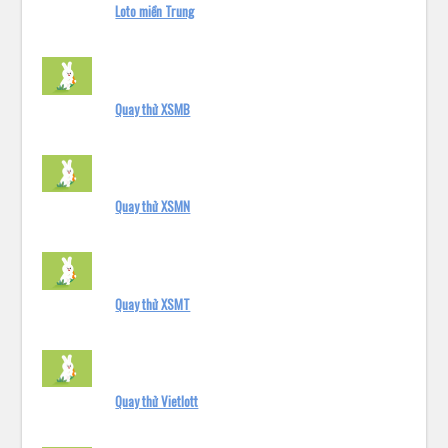
Loto miền Trung
Quay thử XSMB
Quay thử XSMN
Quay thử XSMT
Quay thử Vietlott