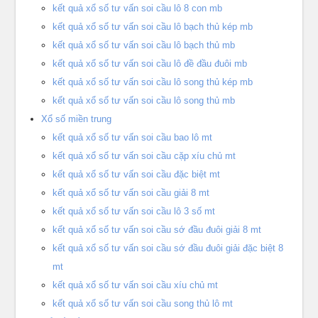
kết quả xổ số tư vấn soi cầu lô 8 con mb
kết quả xổ số tư vấn soi cầu lô bạch thủ kép mb
kết quả xổ số tư vấn soi cầu lô bạch thủ mb
kết quả xổ số tư vấn soi cầu lô đề đầu đuôi mb
kết quả xổ số tư vấn soi cầu lô song thủ kép mb
kết quả xổ số tư vấn soi cầu lô song thủ mb
Xổ số miền trung
kết quả xổ số tư vấn soi cầu bao lô mt
kết quả xổ số tư vấn soi cầu cặp xíu chủ mt
kết quả xổ số tư vấn soi cầu đặc biệt mt
kết quả xổ số tư vấn soi cầu giải 8 mt
kết quả xổ số tư vấn soi cầu lô 3 số mt
kết quả xổ số tư vấn soi cầu sớ đầu đuôi giải 8 mt
kết quả xổ số tư vấn soi cầu sớ đầu đuôi giải đặc biệt 8
mt
kết quả xổ số tư vấn soi cầu xíu chủ mt
kết quả xổ số tư vấn soi cầu song thủ lô mt