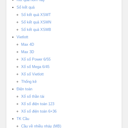
Sổ kết quả
Sổ kết quả XSMT
Sổ kết quả XSMN
Sổ kết quả XSMB
Vietlott
Max 4D
Max 3D
Xổ số Power 6/55
Xổ số Mega 6/45
Xổ số Vietlott
Thống kê
Điện toán
Xổ số thần tài
Xổ số điện toán 123
Xổ số điện toán 6×36
TK Cầu
Cầu về nhiều nháy (MB)