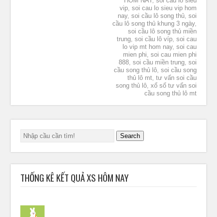
HÔM NAY
,
soi cau lo sieu
vip
,
soi cau lo sieu vip hom
nay
,
soi cầu lô song thủ
,
soi
cầu lô song thủ khung 3 ngày
,
soi cầu lô song thủ miền
trung
,
soi cầu lô víp
,
soi cau
lo vip mt hom nay
,
soi cau
mien phi
,
soi cau mien phi
888
,
soi cầu miền trung
,
soi
cầu song thủ lô
,
soi cầu song
thủ lô mt
,
tư vấn soi cầu
song thủ lô
,
xổ số tư vấn soi
cầu song thủ lô mt
Search
THỐNG KÊ KẾT QUẢ XS HÔM NAY