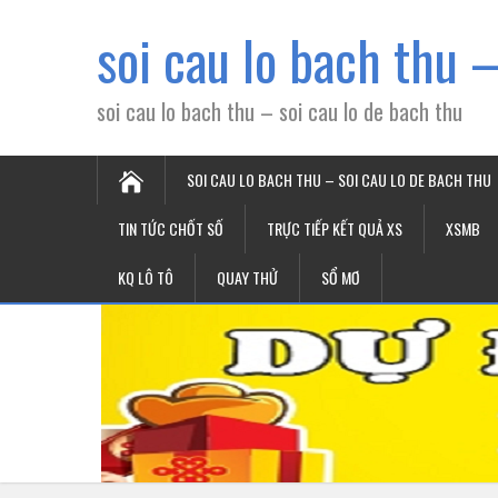
soi cau lo bach thu –
soi cau lo bach thu – soi cau lo de bach thu
SOI CAU LO BACH THU – SOI CAU LO DE BACH THU
TIN TỨC CHỐT SỐ
TRỰC TIẾP KẾT QUẢ XS
XSMB
KQ LÔ TÔ
QUAY THỬ
SỔ MƠ