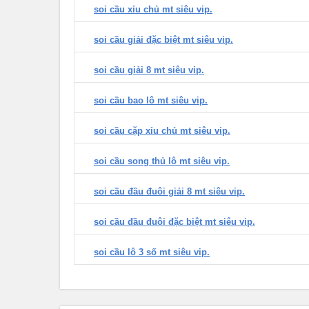
soi cầu xỉu chủ mt siêu vip.
soi cầu giải đặc biệt mt siêu vip.
soi cầu giải 8 mt siêu vip.
soi cầu bao lô mt siêu vip.
soi cầu cặp xỉu chủ mt siêu vip.
soi cầu song thủ lô mt siêu vip.
soi cầu đầu đuôi giải 8 mt siêu vip.
soi cầu đầu đuôi đặc biệt mt siêu vip.
soi cầu lô 3 số mt siêu vip.