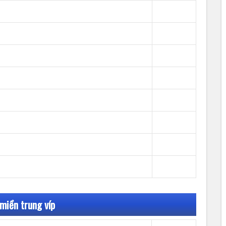
 miền trung víp