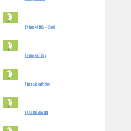
Thống kê Đầu – Đuôi
Thống kê Tổng
Tần suất xuất hiện
TK từ 00 đến 99