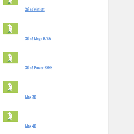
Xổ số vietlott
Xổ số Mega 6/45
Xổ số Power 6/55
Max 3D
Max 4D