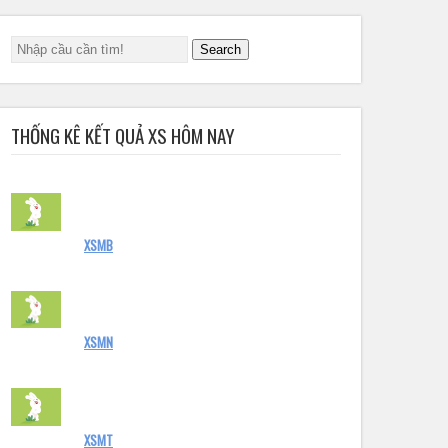
Search
THỐNG KÊ KẾT QUẢ XS HÔM NAY
XSMB
XSMN
XSMT