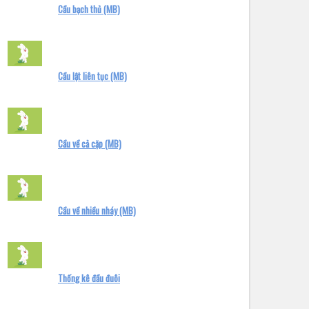
Cầu bạch thủ (MB)
Cầu lật liên tục (MB)
Cầu về cả cặp (MB)
Cầu về nhiều nháy (MB)
Thống kê đầu đuôi