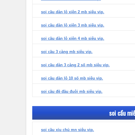
soi cầu dàn lô xiên 2 mb siêu vip.
soi cầu dàn lô xiên 3 mb siêu vip.
soi cầu dàn lô xiên 4 mb siêu vip.
soi cầu 3 càng mb siêu vip.
soi cầu dàn 3 càng 2 số mb siêu vip.
soi cầu dàn lô 10 số mb siêu vip.
soi cầu đề đầu đuôi mb siêu vip.
soi cầu mi
soi cầu xỉu chủ mn siêu vip.