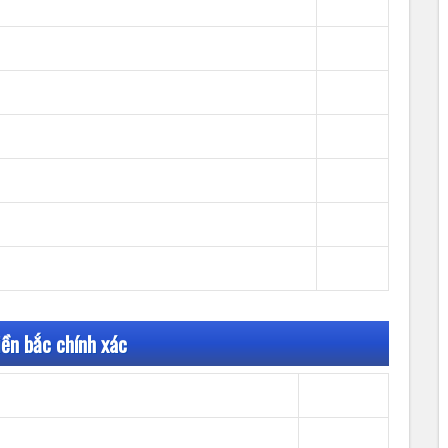
iền bắc chính xác