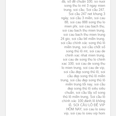
đá
,
số đề chuẩn 100
,
so nuoi
song thu lo mt 3 ngay mien
trung
,
soi cầu
,
Soi cầu 247
,
Soi cầu 247 net khung 3
ngày
,
soi cầu 3 miền
,
soi cau
88
,
soi cau 888 song thu lo
mien phi
,
soi cau bach thu
,
soi cau bach thu mien trung
,
soi cau bach thu mien trung
24 gio
,
soi cầu btl miền trung
,
soi cầu chính xác song thủ lô
miền trung
,
soi cầu chốt số
song thủ lô mt
,
soi cau de
chinh xac nhat mien trung
,
soi cau de song thu lo chinh
xac 100
,
soi cau de song thu
lo mien trung
,
soi cau de vip
,
soi cầu đẹp song thủ lô
,
soi
cầu đẹp song thủ lô miền
trung
,
soi cầu đẹp song thủ lô
miền trung tối nay
,
soi cầu
đẹp song thủ lô siêu siêu
chuẩn
,
soi cầu lấy số song
thủ lô miền trung
,
Soi cầu lô
chính xác 100 đánh lô không
lỗ
,
SOI CẦU LÔ ĐỀ VIP
HÔM NAY
,
soi cau lo sieu
vip
,
soi cau lo sieu vip hom