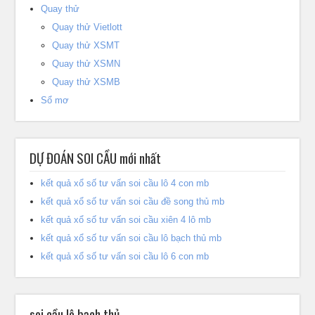
Quay thử
Quay thử Vietlott
Quay thử XSMT
Quay thử XSMN
Quay thử XSMB
Sổ mơ
DỰ ĐOÁN SOI CẦU mới nhất
kết quả xổ số tư vấn soi cầu lô 4 con mb
kết quả xổ số tư vấn soi cầu đề song thủ mb
kết quả xổ số tư vấn soi cầu xiên 4 lô mb
kết quả xổ số tư vấn soi cầu lô bạch thủ mb
kết quả xổ số tư vấn soi cầu lô 6 con mb
soi cầu lô bạch thủ