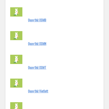
Quay thử XSMB
Quay thử XSMN
Quay thử XSMT
Quay thử Vietlott