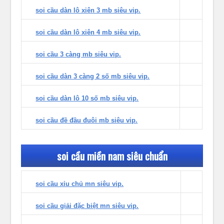
soi cầu dàn lô xiên 3 mb siêu vip.
soi cầu dàn lô xiên 4 mb siêu vip.
soi cầu 3 càng mb siêu vip.
soi cầu dàn 3 càng 2 số mb siêu vip.
soi cầu dàn lô 10 số mb siêu vip.
soi cầu đề đầu đuôi mb siêu vip.
soi cầu miền nam siêu chuẩn
soi cầu xỉu chủ mn siêu vip.
soi cầu giải đặc biệt mn siêu vip.