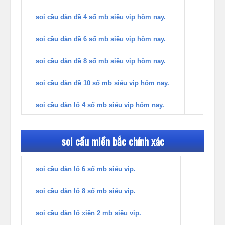
soi cầu dàn đề 4 số mb siêu vip hôm nay.
soi cầu dàn đề 6 số mb siêu vip hôm nay.
soi cầu dàn đề 8 số mb siêu vip hôm nay.
soi cầu dàn đề 10 số mb siêu vip hôm nay.
soi cầu dàn lô 4 số mb siêu vip hôm nay.
soi cầu miền bắc chính xác
soi cầu dàn lô 6 số mb siêu vip.
soi cầu dàn lô 8 số mb siêu vip.
soi cầu dàn lô xiên 2 mb siêu vip.