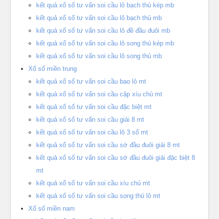
kết quả xổ số tư vấn soi cầu lô bạch thủ kép mb
kết quả xổ số tư vấn soi cầu lô bạch thủ mb
kết quả xổ số tư vấn soi cầu lô đề đầu đuôi mb
kết quả xổ số tư vấn soi cầu lô song thủ kép mb
kết quả xổ số tư vấn soi cầu lô song thủ mb
Xổ số miền trung
kết quả xổ số tư vấn soi cầu bao lô mt
kết quả xổ số tư vấn soi cầu cặp xíu chủ mt
kết quả xổ số tư vấn soi cầu đặc biệt mt
kết quả xổ số tư vấn soi cầu giải 8 mt
kết quả xổ số tư vấn soi cầu lô 3 số mt
kết quả xổ số tư vấn soi cầu sớ đầu đuôi giải 8 mt
kết quả xổ số tư vấn soi cầu sớ đầu đuôi giải đặc biệt 8
mt
kết quả xổ số tư vấn soi cầu xíu chủ mt
kết quả xổ số tư vấn soi cầu song thủ lô mt
Xổ số miền nam