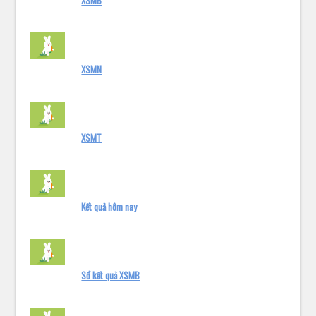
XSMB
XSMN
XSMT
Kết quả hôm nay
Sổ kết quả XSMB