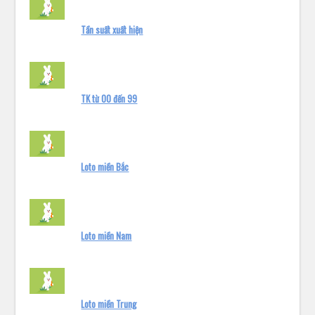
Tần suất xuất hiện
TK từ 00 đến 99
Loto miền Bắc
Loto miền Nam
Loto miền Trung