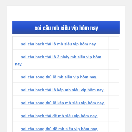
soi cầu mb siêu vip hôm nay
soi cầu bạch thủ lô mb siêu vip hôm nay.
soi cầu bạch thủ lô 2 nháy mb siêu vip hôm
nay.
soi cầu song thủ lô mb siêu vip hôm nay.
soi cầu bạch thủ lô kép mb siêu vip hôm nay.
soi cầu song thủ lô kép mb siêu vip hôm nay.
soi cầu bạch thủ đề mb siêu vip hôm nay.
soi cầu song thủ đề mb siêu vip hôm nay.