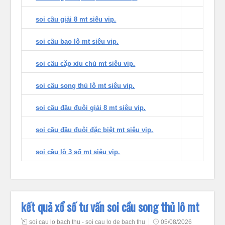
soi cầu giải 8 mt siêu vip.
soi cầu bao lô mt siêu vip.
soi cầu cặp xỉu chủ mt siêu vip.
soi cầu song thủ lô mt siêu vip.
soi cầu đầu đuôi giải 8 mt siêu vip.
soi cầu đầu đuôi đặc biệt mt siêu vip.
soi cầu lô 3 số mt siêu vip.
kết quả xổ số tư vấn soi cầu song thủ lô mt
soi cau lo bach thu - soi cau lo de bach thu
05/08/2026