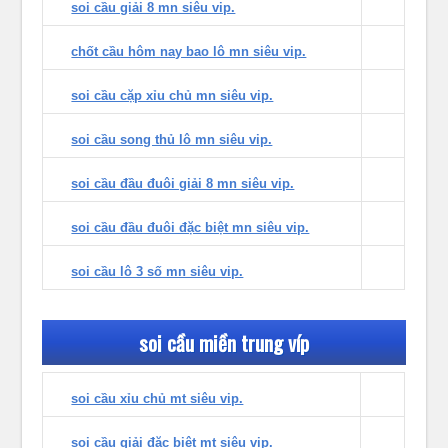
soi cầu giải 8 mn siêu vip.
chốt cầu hôm nay bao lô mn siêu vip.
soi cầu cặp xỉu chủ mn siêu vip.
soi cầu song thủ lô mn siêu vip.
soi cầu đầu đuôi giải 8 mn siêu vip.
soi cầu đầu đuôi đặc biệt mn siêu vip.
soi cầu lô 3 số mn siêu vip.
soi cầu miền trung víp
soi cầu xỉu chủ mt siêu vip.
soi cầu giải đặc biệt mt siêu vip.