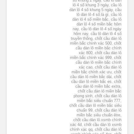
số khung 2 ngày
,
cầu lô dàn
lô 4 số khung 3 ngày
,
cầu lô
dàn lô 4 số khung 5 ngày
,
cầu
lô dàn lô 4 số là gì
,
cầu lô
dàn lô 4 số miền bắc
,
cầu lô
dàn lô 4 số miền bắc hôm
nay
,
cầu lô dàn lô 4 số ngày
hôm nay
,
cầu lô dàn lô 4 số
truyền thống
,
chốt cầu dàn lô
miền bắc chính xác 500
,
chốt
cầu dàn lô miền bắc chính
xác 800
,
chốt cầu dàn lô
miền bắc chính xác 999
,
chốt
cầu dàn lô miền bắc chính
xác cao
,
chốt cầu dàn lô
miền bắc chính xác ưu
,
chốt
cầu dàn lô miền bắc dài
,
chốt
cầu dàn lô miền bắc es
,
chốt
cầu dàn lô miền bắc extra
,
chốt cầu dàn lô miền bắc
phong sinh
,
chốt cầu dàn lô
miền bắc siêu chuẩn 777
,
chốt cầu dàn lô miền bắc siêu
chuẩn 99
,
chốt cầu dàn lô
miền bắc siêu chuẩn être
,
chốt cầu dàn lô xsmb chính
xác 4d
,
chốt cầu dàn lô xsmb
chính xác qq
,
chốt cầu dàn lô