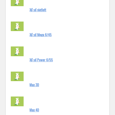
Xổ số vietlott
Xổ số Mega 6/45
Xổ số Power 6/55
Max 3D
Max 4D