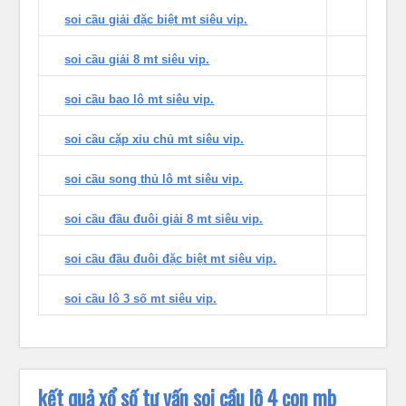
soi cầu giải đặc biệt mt siêu vip.
soi cầu giải 8 mt siêu vip.
soi cầu bao lô mt siêu vip.
soi cầu cặp xỉu chủ mt siêu vip.
soi cầu song thủ lô mt siêu vip.
soi cầu đầu đuôi giải 8 mt siêu vip.
soi cầu đầu đuôi đặc biệt mt siêu vip.
soi cầu lô 3 số mt siêu vip.
kết quả xổ số tư vấn soi cầu lô 4 con mb