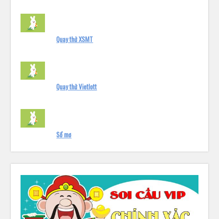
Quay thử XSMT
Quay thử Vietlott
Sổ mơ