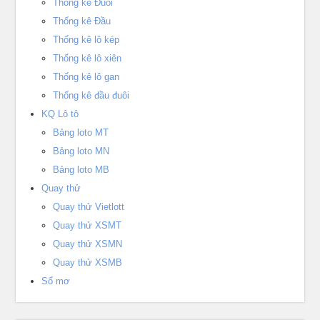
Thống kê Đuôi
Thống kê Đầu
Thống kê lô kép
Thống kê lô xiên
Thống kê lô gan
Thống kê đầu đuôi
KQ Lô tô
Bảng loto MT
Bảng loto MN
Bảng loto MB
Quay thử
Quay thử Vietlott
Quay thử XSMT
Quay thử XSMN
Quay thử XSMB
Sổ mơ