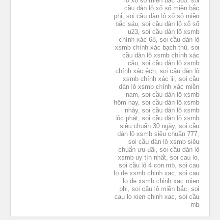
lô xổ số miền bắc 365
,
soi
cầu dàn lô xổ số miền bắc
phi
,
soi cầu dàn lô xổ số miền
bắc sáu
,
soi cầu dàn lô xổ số
u23
,
soi cầu dàn lô xsmb
chính xác 68
,
soi cầu dàn lô
xsmb chính xác bạch thủ
,
soi
cầu dàn lô xsmb chính xác
cầu
,
soi cầu dàn lô xsmb
chính xác êch
,
soi cầu dàn lô
xsmb chính xác iii
,
soi cầu
dàn lô xsmb chính xác miền
nam
,
soi cầu dàn lô xsmb
hôm nay
,
soi cầu dàn lô xsmb
l nháy
,
soi cầu dàn lô xsmb
lộc phát
,
soi cầu dàn lô xsmb
siêu chuẩn 30 ngày
,
soi cầu
dàn lô xsmb siêu chuẩn 777
,
soi cầu dàn lô xsmb siêu
chuẩn ưu đãi
,
soi cầu dàn lô
xsmb uy tín nhất
,
soi cau lo
,
soi cầu lô 4 con mb
,
soi cau
lo de xsmb chinh xac
,
soi cau
lo de xsmb chinh xac mien
phi
,
soi cầu lô miền bắc
,
soi
cau lo xien chinh xac
,
soi cầu
mb