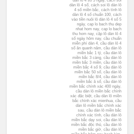
dàn lô 4 số 3 ngày
,
cách soi
dàn lô 4 số
,
cách soi lô dàn lô
4 số miền bắc
,
cách tính lô
dàn lô 4 số chuẩn 100
,
cách
vào tiền nuôi lô dàn lô 4 số 5
ngày
,
cap lo bach thu dep
nhat hom nay
,
cap lo bach
thu hom nay
,
cặp lô dàn lô 4
số ngày hôm nay
,
cầu chuẩn
miễn phí dàn 4
,
cầu dàn lô 4
số ăn quanh năm
,
cầu dàn lô
miền bắc 1 tỷ
,
cầu dàn lô
miền bắc 3 càng
,
cầu dàn lô
miền bắc 3 miền
,
cầu dàn lô
miền bắc 4 số 9
,
cầu dàn lô
miền bắc 50 số
,
cầu dàn lô
miền bắc 8/4
,
cầu dàn lô
miền bắc â số
,
cầu dàn lô
miền bắc chính xác 400 ngày
,
cầu dàn lô miền bắc chính
xác đặc biệt
,
cầu dàn lô miền
bắc chính xác mienhua
,
cầu
dàn lô miền bắc chính xác
sau
,
cầu dàn lô miền bắc
chính xác tính
,
cầu dàn lô
miền bắc dạy soi
,
cầu dàn lô
miền bắc độc thủ
,
cầu dàn lô
miền bắc giờ
,
cầu dàn lô