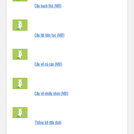
Cầu bạch thủ (MB)
Cầu lật liên tục (MB)
Cầu về cả cặp (MB)
Cầu về nhiều nháy (MB)
Thống kê đầu đuôi