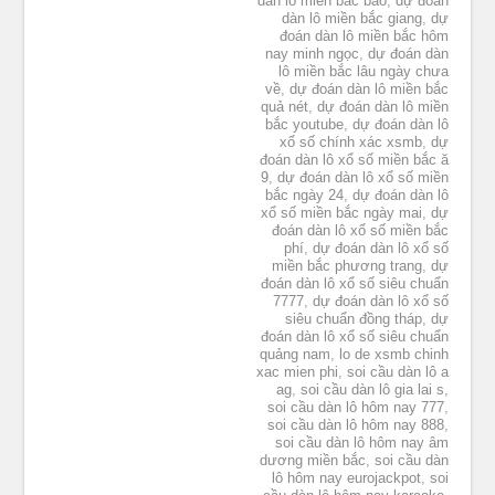
dàn lô miền bắc bao
,
dự đoán
dàn lô miền bắc giang
,
dự
đoán dàn lô miền bắc hôm
nay minh ngọc
,
dự đoán dàn
lô miền bắc lâu ngày chưa
về
,
dự đoán dàn lô miền bắc
quả nét
,
dự đoán dàn lô miền
bắc youtube
,
dự đoán dàn lô
xổ số chính xác xsmb
,
dự
đoán dàn lô xổ số miền bắc ă
9
,
dự đoán dàn lô xổ số miền
bắc ngày 24
,
dự đoán dàn lô
xổ số miền bắc ngày mai
,
dự
đoán dàn lô xổ số miền bắc
phí
,
dự đoán dàn lô xổ số
miền bắc phương trang
,
dự
đoán dàn lô xổ số siêu chuẩn
7777
,
dự đoán dàn lô xổ số
siêu chuẩn đồng tháp
,
dự
đoán dàn lô xổ số siêu chuẩn
quảng nam
,
lo de xsmb chinh
xac mien phi
,
soi cầu dàn lô a
ag
,
soi cầu dàn lô gia lai s
,
soi cầu dàn lô hôm nay 777
,
soi cầu dàn lô hôm nay 888
,
soi cầu dàn lô hôm nay âm
dương miền bắc
,
soi cầu dàn
lô hôm nay eurojackpot
,
soi