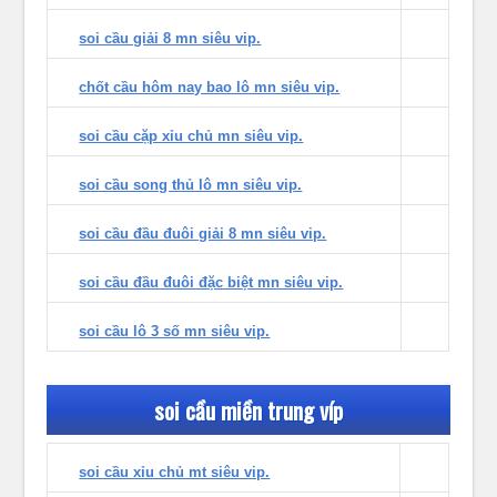
soi cầu giải 8 mn siêu vip.
chốt cầu hôm nay bao lô mn siêu vip.
soi cầu cặp xỉu chủ mn siêu vip.
soi cầu song thủ lô mn siêu vip.
soi cầu đầu đuôi giải 8 mn siêu vip.
soi cầu đầu đuôi đặc biệt mn siêu vip.
soi cầu lô 3 số mn siêu vip.
soi cầu miền trung víp
soi cầu xỉu chủ mt siêu vip.