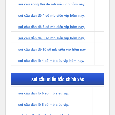
soi cầu song thủ đề mb siêu vip hôm nay.
soi cầu dàn đề 4 số mb siêu vip hôm nay.
soi cầu dàn đề 6 số mb siêu vip hôm nay.
soi cầu dàn đề 8 số mb siêu vip hôm nay.
soi cầu dàn đề 10 số mb siêu vip hôm nay.
soi cầu dàn lô 4 số mb siêu vip hôm nay.
soi cầu miền bắc chính xác
soi cầu dàn lô 6 số mb siêu vip.
soi cầu dàn lô 8 số mb siêu vip.