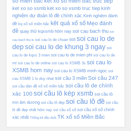
so mien bac
ket xo so mien bac truc tiep
ket xo so xsmb
ket xo so xsmb truc tiep
kinh
nghiệm dự đoán lô đề chính xác
Kinh nghiệm đánh
kêt quả xổ số
Mẹo đánh
đề
kq xổ số miền bắc
đề
soi cau bach thu
quay thử kqxsmb hôm nay
soi
soi cau lo de
soi cau lo de chuan 668
cau bach thu lo
dep
soi cau lo de khung 3 ngay
soi
soi cau lo de mien phi
cau lo de kqxs 3 mien
soi cau lo de
soi cau lo
mt
soi cau lo de online
soi cau lo XSMB 3s
XSMB hom nay
soi cau lo XSMB minh ngoc
soi
Soi cầu 247
soi cầu 3 miền
cau XSMB 1 lo duy nhat
soi cầu lô de chính
soi cầu dàn đề xổ số miền bắc
soi cầu lô kép xsmb
xác 100
soi cầu lô
soi cầu lô đề
mn âm dương
soi cầu lô đẹp
soi cầu
soi cầu xổ số chính
lô đề đẹp nhất hôm nay
soi cầu xổ số
TK xổ số Miền Bắc
xác nhất
Thống kê đầu đuôi