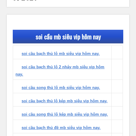
soi cầu mb siêu vip hôm nay
soi cầu bạch thủ lô mb siêu vip hôm nay.
soi cầu bạch thủ lô 2 nháy mb siêu vip hôm
nay.
soi cầu song thủ lô mb siêu vip hôm nay.
soi cầu bạch thủ lô kép mb siêu vip hôm nay.
soi cầu song thủ lô kép mb siêu vip hôm nay.
soi cầu bạch thủ đề mb siêu vip hôm nay.