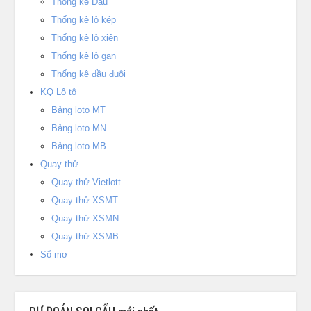
Thống kê Đầu
Thống kê lô kép
Thống kê lô xiên
Thống kê lô gan
Thống kê đầu đuôi
KQ Lô tô
Bảng loto MT
Bảng loto MN
Bảng loto MB
Quay thử
Quay thử Vietlott
Quay thử XSMT
Quay thử XSMN
Quay thử XSMB
Sổ mơ
DỰ ĐOÁN SOI CẦU mới nhất