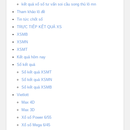
kết quả xổ số tư vấn soi cầu song thủ lô mn
Tham khảo lô đề
Tin tức chốt số
TRỰC TIẾP KẾT QUẢ XS
XSMB
XSMN
XSMT
Kết quả hôm nay
Sổ kết quả
Sổ kết quả XSMT
Sổ kết quả XSMN
Sổ kết quả XSMB
Vietlott
Max 4D
Max 3D
Xổ số Power 6/55
Xổ số Mega 6/45