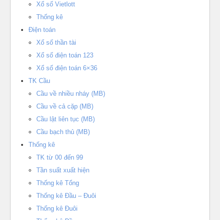
Xổ số Vietlott
Thống kê
Điện toán
Xổ số thần tài
Xổ số điện toán 123
Xổ số điện toán 6×36
TK Cầu
Cầu về nhiều nháy (MB)
Cầu về cả cặp (MB)
Cầu lật liên tục (MB)
Cầu bạch thủ (MB)
Thống kê
TK từ 00 đến 99
Tần suất xuất hiện
Thống kê Tổng
Thống kê Đầu – Đuôi
Thống kê Đuôi