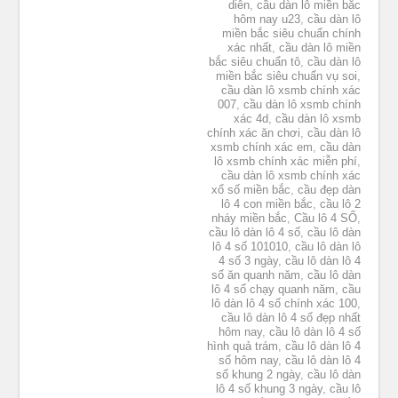
diễn
,
cầu dàn lô miền bắc
hôm nay u23
,
cầu dàn lô
miền bắc siêu chuẩn chính
xác nhất
,
cầu dàn lô miền
bắc siêu chuẩn tô
,
cầu dàn lô
miền bắc siêu chuẩn vụ soi
,
cầu dàn lô xsmb chính xác
007
,
cầu dàn lô xsmb chính
xác 4d
,
cầu dàn lô xsmb
chính xác ăn chơi
,
cầu dàn lô
xsmb chính xác em
,
cầu dàn
lô xsmb chính xác miễn phí
,
cầu dàn lô xsmb chính xác
xổ số miền bắc
,
cầu đẹp dàn
lô 4 con miền bắc
,
cầu lô 2
nháy miền bắc
,
Cầu lô 4 SỐ
,
cầu lô dàn lô 4 số
,
cầu lô dàn
lô 4 số 101010
,
cầu lô dàn lô
4 số 3 ngày
,
cầu lô dàn lô 4
số ăn quanh năm
,
cầu lô dàn
lô 4 số chạy quanh năm
,
cầu
lô dàn lô 4 số chính xác 100
,
cầu lô dàn lô 4 số đẹp nhất
hôm nay
,
cầu lô dàn lô 4 số
hình quả trám
,
cầu lô dàn lô 4
số hôm nay
,
cầu lô dàn lô 4
số khung 2 ngày
,
cầu lô dàn
lô 4 số khung 3 ngày
,
cầu lô