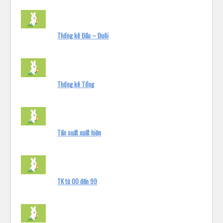
Thống kê Đầu – Đuôi
Thống kê Tổng
Tần suất xuất hiện
TK từ 00 đến 99