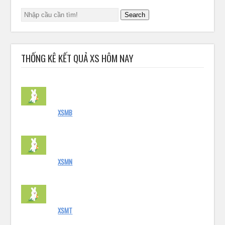
Search
THỐNG KÊ KẾT QUẢ XS HÔM NAY
XSMB
XSMN
XSMT