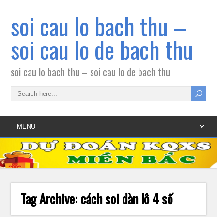
soi cau lo bach thu –
soi cau lo de bach thu
soi cau lo bach thu – soi cau lo de bach thu
Tag Archive:
cách soi dàn lô 4 số