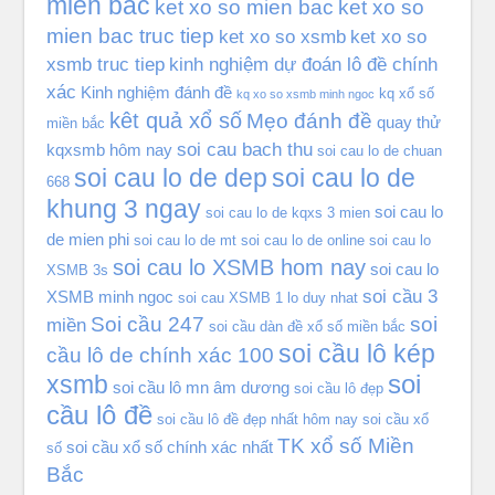
miền bắc
ket xo so mien bac
ket xo so
mien bac truc tiep
ket xo so xsmb
ket xo so
xsmb truc tiep
kinh nghiệm dự đoán lô đề chính
xác
Kinh nghiệm đánh đề
kq xổ số
kq xo so xsmb minh ngoc
kêt quả xổ số
Mẹo đánh đề
quay thử
miền bắc
soi cau bach thu
kqxsmb hôm nay
soi cau lo de chuan
soi cau lo de dep
soi cau lo de
668
khung 3 ngay
soi cau lo
soi cau lo de kqxs 3 mien
de mien phi
soi cau lo de mt
soi cau lo de online
soi cau lo
soi cau lo XSMB hom nay
soi cau lo
XSMB 3s
soi cầu 3
XSMB minh ngoc
soi cau XSMB 1 lo duy nhat
Soi cầu 247
soi
miền
soi cầu dàn đề xổ số miền bắc
soi cầu lô kép
cầu lô de chính xác 100
soi
xsmb
soi cầu lô mn âm dương
soi cầu lô đẹp
cầu lô đề
soi cầu lô đề đẹp nhất hôm nay
soi cầu xổ
TK xổ số Miền
soi cầu xổ số chính xác nhất
số
Bắc