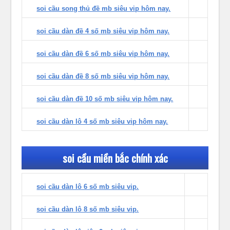
soi cầu song thủ đề mb siêu vip hôm nay.
soi cầu dàn đề 4 số mb siêu vip hôm nay.
soi cầu dàn đề 6 số mb siêu vip hôm nay.
soi cầu dàn đề 8 số mb siêu vip hôm nay.
soi cầu dàn đề 10 số mb siêu vip hôm nay.
soi cầu dàn lô 4 số mb siêu vip hôm nay.
soi cầu miền bắc chính xác
soi cầu dàn lô 6 số mb siêu vip.
soi cầu dàn lô 8 số mb siêu vip.