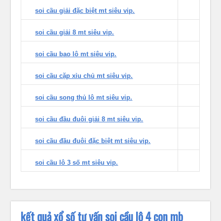
soi cầu giải đặc biệt mt siêu vip.
soi cầu giải 8 mt siêu vip.
soi cầu bao lô mt siêu vip.
soi cầu cặp xỉu chủ mt siêu vip.
soi cầu song thủ lô mt siêu vip.
soi cầu đầu đuôi giải 8 mt siêu vip.
soi cầu đầu đuôi đặc biệt mt siêu vip.
soi cầu lô 3 số mt siêu vip.
kết quả xổ số tư vấn soi cầu lô 4 con mb