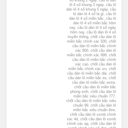
số khung 2 ngày
,
cầu lô dàn
lô 4 số khung 3 ngày
,
cầu lô
dàn lô 4 số khung 5 ngày
,
cầu
lô dàn lô 4 số là gì
,
cầu lô
dàn lô 4 số miền bắc
,
cầu lô
dàn lô 4 số miền bắc hôm
nay
,
cầu lô dàn lô 4 số ngày
hôm nay
,
cầu lô dàn lô 4 số
truyền thống
,
chốt cầu dàn lô
miền bắc chính xác 500
,
chốt
cầu dàn lô miền bắc chính
xác 800
,
chốt cầu dàn lô
miền bắc chính xác 999
,
chốt
cầu dàn lô miền bắc chính
xác cao
,
chốt cầu dàn lô
miền bắc chính xác ưu
,
chốt
cầu dàn lô miền bắc dài
,
chốt
cầu dàn lô miền bắc es
,
chốt
cầu dàn lô miền bắc extra
,
chốt cầu dàn lô miền bắc
phong sinh
,
chốt cầu dàn lô
miền bắc siêu chuẩn 777
,
chốt cầu dàn lô miền bắc siêu
chuẩn 99
,
chốt cầu dàn lô
miền bắc siêu chuẩn être
,
chốt cầu dàn lô xsmb chính
xác 4d
,
chốt cầu dàn lô xsmb
chính xác qq
,
chốt cầu dàn lô