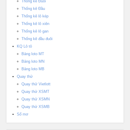
Thống kê Đuôi
Thống kê Đầu
Thống kê lô kép
Thống kê lô xiên
Thống kê lô gan
Thống kê đầu đuôi
KQ Lô tô
Bảng loto MT
Bảng loto MN
Bảng loto MB
Quay thử
Quay thử Vietlott
Quay thử XSMT
Quay thử XSMN
Quay thử XSMB
Sổ mơ