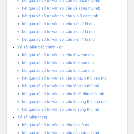
kết quả xổ số tư vấn soi cầu đề bạch thủ mb
kết quả xổ số tư vấn soi cầu đề song thủ mb
kết quả xổ số tư vấn soi cầu víp 3 càng mb
kết quả xổ số tư vấn soi cầu xiên 2 lô mb
kết quả xổ số tư vấn soi cầu xiên 3 lô mb
kết quả xổ số tư vấn soi cầu xiên 4 lô mb
Xổ số miền bắc chính xác
kết quả xổ số tư vấn soi cầu lô 4 con mb
kết quả xổ số tư vấn soi cầu lô 6 con mb
kết quả xổ số tư vấn soi cầu lô 8 con mb
kết quả xổ số tư vấn soi cầu lô bạch thủ kép mb
kết quả xổ số tư vấn soi cầu lô bạch thủ mb
kết quả xổ số tư vấn soi cầu lô đề đầu đuôi mb
kết quả xổ số tư vấn soi cầu lô song thủ kép mb
kết quả xổ số tư vấn soi cầu lô song thủ mb
Xổ số miền trung
kết quả xổ số tư vấn soi cầu bao lô mt
kết quả xổ số tư vấn soi cầu cặp xíu chủ mt