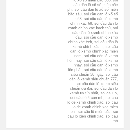
lô xổ số miền bắc 365
,
soi
cầu dàn lô xổ số miền bắc
phi
,
soi cầu dàn lô xổ số miền
bắc sáu
,
soi cầu dàn lô xổ số
u23
,
soi cầu dàn lô xsmb
chính xác 68
,
soi cầu dàn lô
xsmb chính xác bạch thủ
,
soi
cầu dàn lô xsmb chính xác
cầu
,
soi cầu dàn lô xsmb
chính xác êch
,
soi cầu dàn lô
xsmb chính xác iii
,
soi cầu
dàn lô xsmb chính xác miền
nam
,
soi cầu dàn lô xsmb
hôm nay
,
soi cầu dàn lô xsmb
l nháy
,
soi cầu dàn lô xsmb
lộc phát
,
soi cầu dàn lô xsmb
siêu chuẩn 30 ngày
,
soi cầu
dàn lô xsmb siêu chuẩn 777
,
soi cầu dàn lô xsmb siêu
chuẩn ưu đãi
,
soi cầu dàn lô
xsmb uy tín nhất
,
soi cau lo
,
soi cầu lô 4 con mb
,
soi cau
lo de xsmb chinh xac
,
soi cau
lo de xsmb chinh xac mien
phi
,
soi cầu lô miền bắc
,
soi
cau lo xien chinh xac
,
soi cầu
mb