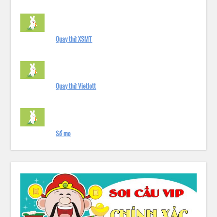
Quay thử XSMT
Quay thử Vietlott
Sổ mơ