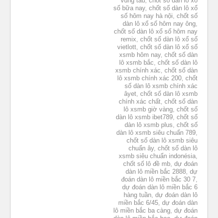
vũng tàu
,
chốt số dàn lô xổ
số bữa nay
,
chốt số dàn lô xổ
số hôm nay hà nội
,
chốt số
dàn lô xổ số hôm nay ông
,
chốt số dàn lô xổ số hôm nay
remix
,
chốt số dàn lô xổ số
vietlott
,
chốt số dàn lô xổ số
xsmb hôm nay
,
chốt số dàn
lô xsmb bắc
,
chốt số dàn lô
xsmb chính xác
,
chốt số dàn
lô xsmb chính xác 200
,
chốt
số dàn lô xsmb chính xác
âyet
,
chốt số dàn lô xsmb
chính xác chất
,
chốt số dàn
lô xsmb giờ vàng
,
chốt số
dàn lô xsmb ibet789
,
chốt số
dàn lô xsmb plus
,
chốt số
dàn lô xsmb siêu chuẩn 789
,
chốt số dàn lô xsmb siêu
chuẩn ây
,
chốt số dàn lô
xsmb siêu chuẩn indonésia
,
chốt số lô đề mb
,
dự đoán
dàn lô miền bắc 2888
,
dự
đoán dàn lô miền bắc 30 7
,
dự đoán dàn lô miền bắc 6
hàng tuần
,
dự đoán dàn lô
miền bắc 6/45
,
dự đoán dàn
lô miền bắc ba càng
,
dự đoán