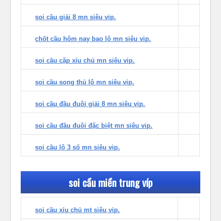
soi cầu giải 8 mn siêu vip.
chốt cầu hôm nay bao lô mn siêu vip.
soi cầu cặp xỉu chủ mn siêu vip.
soi cầu song thủ lô mn siêu vip.
soi cầu đầu đuôi giải 8 mn siêu vip.
soi cầu đầu đuôi đặc biệt mn siêu vip.
soi cầu lô 3 số mn siêu vip.
soi cầu miền trung víp
soi cầu xỉu chủ mt siêu vip.