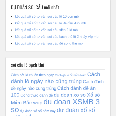
DỰ ĐOÁN SOI CẦU mới nhất
kết quả xổ số tư vấn soi cầu lô 10 con mb
kết quả xổ số tư vấn soi cầu lô đề đầu đuôi mb
kết quả xổ số tư vấn soi cầu xiên 2 lô mb
kết quả xổ số tư vấn soi cầu bạch thủ lô 2 nháy víp mb
kết quả xổ số tư vấn soi cầu đề song thủ mb
soi cầu lô bạch thủ
Cách
Cách bắt lô chuẩn theo ngày
Cách ghi lô đề miền Nam
đánh lô ngày nào cũng trúng
Cách đánh
Cách đánh đề ăn
đề ngày nào cũng trúng
100
du doan xo so Xổ số
Công thức đánh đề
du doan XSMB 3
Miền Bắc wap
so
dự đoán xổ số
dự đoán xổ số hôm nay