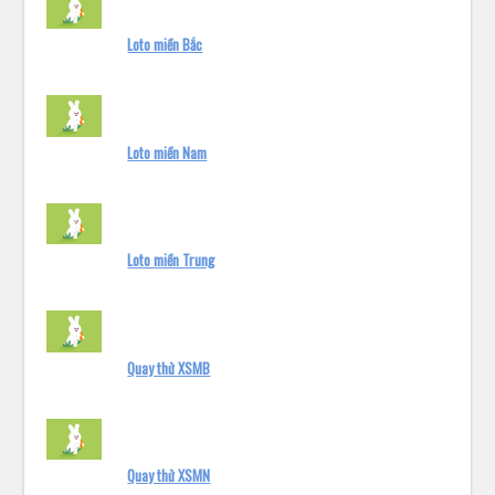
Loto miền Bắc
Loto miền Nam
Loto miền Trung
Quay thử XSMB
Quay thử XSMN