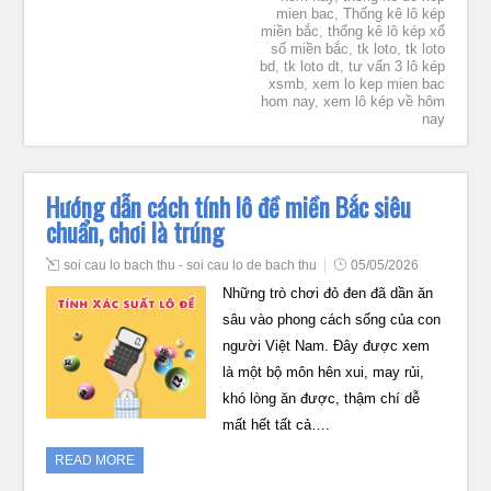
mien bac
,
Thống kê lô kép
miền bắc
,
thống kê lô kép xổ
số miền bắc
,
tk loto
,
tk loto
bd
,
tk loto dt
,
tư vấn 3 lô kép
xsmb
,
xem lo kep mien bac
hom nay
,
xem lô kép về hôm
nay
Hướng dẫn cách tính lô đề miền Bắc siêu
chuẩn, chơi là trúng
soi cau lo bach thu - soi cau lo de bach thu
05/05/2026
Những trò chơi đỏ đen đã dần ăn
sâu vào phong cách sống của con
người Việt Nam. Đây được xem
là một bộ môn hên xui, may rủi,
khó lòng ăn được, thậm chí dễ
mất hết tất cả….
READ MORE