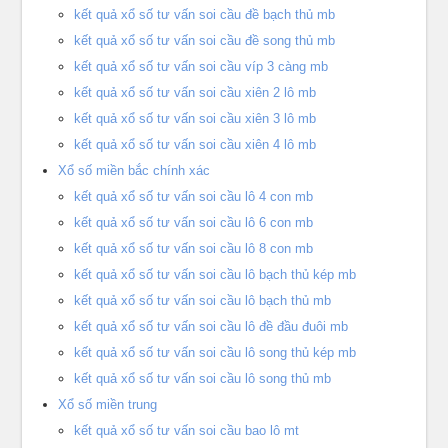
kết quả xổ số tư vấn soi cầu đề bạch thủ mb
kết quả xổ số tư vấn soi cầu đề song thủ mb
kết quả xổ số tư vấn soi cầu víp 3 càng mb
kết quả xổ số tư vấn soi cầu xiên 2 lô mb
kết quả xổ số tư vấn soi cầu xiên 3 lô mb
kết quả xổ số tư vấn soi cầu xiên 4 lô mb
Xổ số miền bắc chính xác
kết quả xổ số tư vấn soi cầu lô 4 con mb
kết quả xổ số tư vấn soi cầu lô 6 con mb
kết quả xổ số tư vấn soi cầu lô 8 con mb
kết quả xổ số tư vấn soi cầu lô bạch thủ kép mb
kết quả xổ số tư vấn soi cầu lô bạch thủ mb
kết quả xổ số tư vấn soi cầu lô đề đầu đuôi mb
kết quả xổ số tư vấn soi cầu lô song thủ kép mb
kết quả xổ số tư vấn soi cầu lô song thủ mb
Xổ số miền trung
kết quả xổ số tư vấn soi cầu bao lô mt