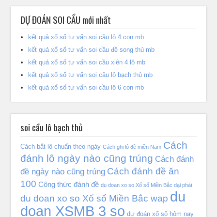
DỰ ĐOÁN SOI CẦU mới nhất
kết quả xổ số tư vấn soi cầu lô 4 con mb
kết quả xổ số tư vấn soi cầu đề song thủ mb
kết quả xổ số tư vấn soi cầu xiên 4 lô mb
kết quả xổ số tư vấn soi cầu lô bạch thủ mb
kết quả xổ số tư vấn soi cầu lô 6 con mb
soi cầu lô bạch thủ
Cách
Cách bắt lô chuẩn theo ngày
Cách ghi lô đề miền Nam
đánh lô ngày nào cũng trúng
Cách đánh
Cách đánh đề ăn
đề ngày nào cũng trúng
100
Công thức đánh đề
du doan xo so Xổ số Miền Bắc dại phát
du
du doan xo so Xổ số Miền Bắc wap
doan XSMB 3 so
dự đoán xổ số hôm nay