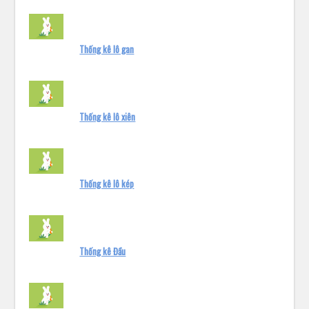
Thống kê lô gan
Thống kê lô xiên
Thống kê lô kép
Thống kê Đầu