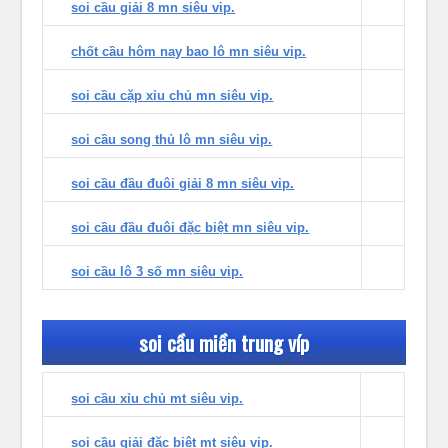
soi cầu giải 8 mn siêu vip.
chốt cầu hôm nay bao lô mn siêu vip.
soi cầu cặp xỉu chủ mn siêu vip.
soi cầu song thủ lô mn siêu vip.
soi cầu đầu đuôi giải 8 mn siêu vip.
soi cầu đầu đuôi đặc biệt mn siêu vip.
soi cầu lô 3 số mn siêu vip.
soi cầu miền trung víp
soi cầu xỉu chủ mt siêu vip.
soi cầu giải đặc biệt mt siêu vip.