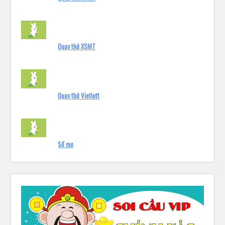
Quay thử XSMT
Quay thử Vietlott
Sổ mơ