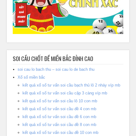
SOI CẦU CHỐT ĐỀ MIỀN BẮC ĐỈNH CAO
soi cau lo bach thu – soi cau lo de bach thu
Xổ số miền bắc
kết quả xổ số tư vấn soi cầu bạch thủ lô 2 nháy víp mb
kết quả xổ số tư vấn soi cầu cặp 3 càng víp mb
kết quả xổ số tư vấn soi cầu lô 10 con mb
kết quả xổ số tư vấn soi cầu đề 4 con mb
kết quả xổ số tư vấn soi cầu đề 6 con mb
kết quả xổ số tư vấn soi cầu đề 8 con mb
kết quả xổ số tư vấn soi cầu đề 10 con mb