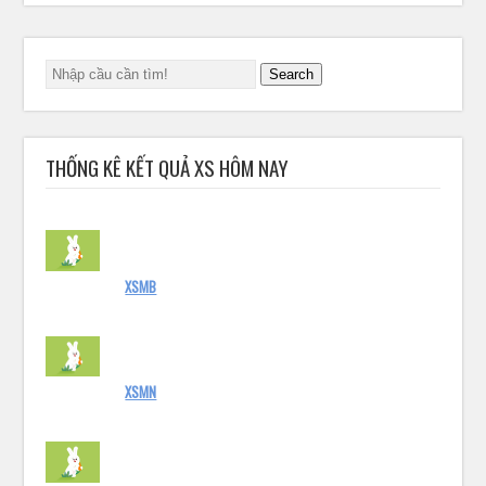
Search
THỐNG KÊ KẾT QUẢ XS HÔM NAY
XSMB
XSMN