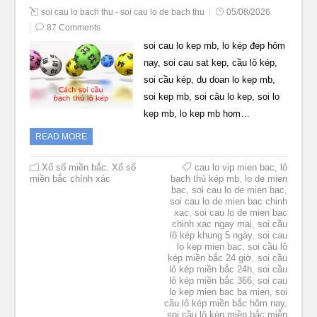
soi cau lo bach thu - soi cau lo de bach thu
05/08/2026
87 Comments
soi cau lo kep mb, lo kép đep hôm
nay, soi cau sat kep, cầu lô kép,
soi cầu kép, du doan lo kep mb,
soi kep mb, soi câu lo kep, soi lo
kep mb, lo kep mb hom…
READ MORE
Xổ số miền bắc
,
Xổ số
cau lo vip mien bac
,
lô
miền bắc chính xác
bạch thủ kép mb
,
lo de mien
bac
,
soi cau lo de mien bac
,
soi cau lo de mien bac chinh
xac
,
soi cau lo de mien bac
chinh xac ngay mai
,
soi cầu
lô kép khung 5 ngày
,
soi cau
lo kep mien bac
,
soi cầu lô
kép miền bắc 24 giờ
,
soi cầu
lô kép miền bắc 24h
,
soi cầu
lô kép miền bắc 366
,
soi cau
lo kep mien bac ba mien
,
soi
cầu lô kép miền bắc hôm nay
,
soi cầu lô kép miền bắc miễn