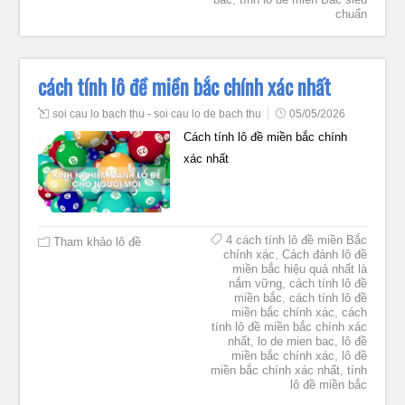
chuẩn
cách tính lô đề miền bắc chính xác nhất
soi cau lo bach thu - soi cau lo de bach thu
05/05/2026
Cách tính lô đề miền bắc chính
xác nhất
4 cách tính lô đề miền Bắc
Tham khảo lô đề
chính xác
,
Cách đánh lô đề
miền bắc hiệu quả nhất là
nắm vững
,
cách tính lô đề
miền bắc
,
cách tính lô đề
miền bắc chính xác
,
cách
tính lô đề miền bắc chính xác
nhất
,
lo de mien bac
,
lô đề
miền bắc chính xác
,
lô đề
miền bắc chính xác nhất
,
tính
lô đề miền bắc