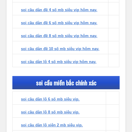
soi cầu dàn đề 4 số mb siêu vip hôm nay.
soi cầu dàn đề 6 số mb siêu vip hôm nay.
soi cầu dàn đề 8 số mb siêu vip hôm nay.
soi cầu dàn đề 10 số mb siêu vip hôm nay.
soi cầu dàn lô 4 số mb siêu vip hôm nay.
soi cầu miền bắc chính xác
soi cầu dàn lô 6 số mb siêu vip.
soi cầu dàn lô 8 số mb siêu vip.
soi cầu dàn lô xiên 2 mb siêu vip.