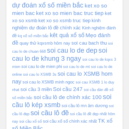
dự đoán xổ số miền bắc
ket xo so
mien bac
ket xo so mien bac truc tiep
ket
xo so xsmb
ket xo so xsmb truc tiep
kinh
nghiệm dự đoán lô đề chính xác
Kinh nghiệm đánh
kêt quả xổ số
Mẹo đánh
đề
kq xổ số miền bắc
đề
soi cau bach thu
quay thử kqxsmb hôm nay
soi
soi cau lo de dep
soi
cau lo de chuan 668
cau lo de khung 3 ngay
soi cau lo de kqxs 3
soi cau lo de mien phi
mien
soi cau lo de mt
soi cau lo de
soi cau lo XSMB hom
online
soi cau lo XSMB 3s
nay
soi cau lo XSMB minh ngoc
soi cau XSMB 1 lo duy
Soi cầu 247
soi cầu 3 miền
nhat
soi cầu dàn đề xổ
soi
soi cầu lô de chính xác 100
số miền bắc
cầu lô kép xsmb
soi cầu lô mn âm dương
soi
soi cầu lô đề
cầu lô đẹp
soi cầu lô đề đẹp nhất hôm
TK xổ
soi cầu xổ số chính xác nhất
nay
soi cầu xổ số
số Miền Bắc