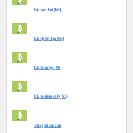
Cầu bạch thủ (MB)
Cầu lật liên tục (MB)
Cầu về cả cặp (MB)
Cầu về nhiều nháy (MB)
Thống kê đầu đuôi