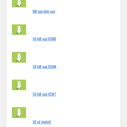
Kết quả hôm nay
Sổ kết quả XSMB
Sổ kết quả XSMN
Sổ kết quả XSMT
Xổ số vietlott