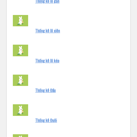
Thống kê lô gan
Thống kê lô xiên
Thống kê lô kép
Thống kê Đầu
Thống kê Đuôi