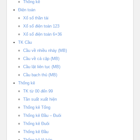
Thống kê
Điện toán
Xổ số thần tài
Xổ số điện toán 123
Xổ số điện toán 6×36
TK Cầu
Cầu về nhiều nháy (MB)
Cầu về cả cặp (MB)
Cầu lật liên tục (MB)
Cầu bạch thủ (MB)
Thống kê
TK từ 00 đến 99
Tần suất xuất hiện
Thống kê Tổng
Thống kê Đầu – Đuôi
Thống kê Đuôi
Thống kê Đầu
Thống kê lô kép