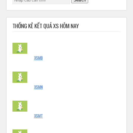
Search
THỐNG KÊ KẾT QUẢ XS HÔM NAY
XSMB
XSMN
XSMT