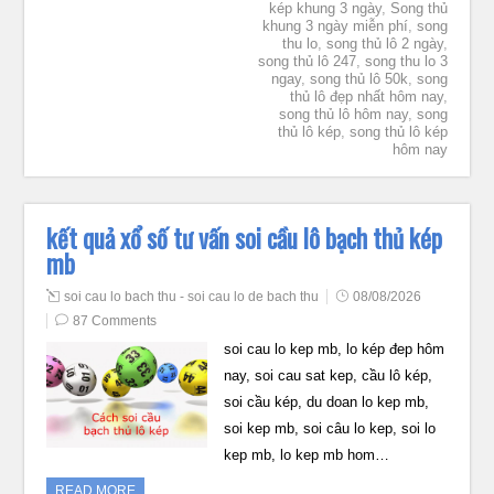
kép khung 3 ngày
,
Song thủ
khung 3 ngày miễn phí
,
song
thu lo
,
song thủ lô 2 ngày
,
song thủ lô 247
,
song thu lo 3
ngay
,
song thủ lô 50k
,
song
thủ lô đẹp nhất hôm nay
,
song thủ lô hôm nay
,
song
thủ lô kép
,
song thủ lô kép
hôm nay
kết quả xổ số tư vấn soi cầu lô bạch thủ kép
mb
soi cau lo bach thu - soi cau lo de bach thu
08/08/2026
87 Comments
soi cau lo kep mb, lo kép đep hôm
nay, soi cau sat kep, cầu lô kép,
soi cầu kép, du doan lo kep mb,
soi kep mb, soi câu lo kep, soi lo
kep mb, lo kep mb hom…
READ MORE