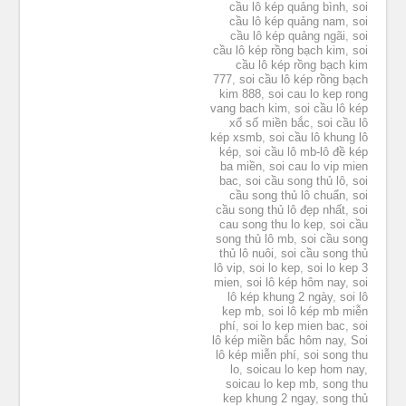
cầu lô kép quảng bình
,
soi
cầu lô kép quảng nam
,
soi
cầu lô kép quảng ngãi
,
soi
cầu lô kép rồng bạch kim
,
soi
cầu lô kép rồng bạch kim
777
,
soi cầu lô kép rồng bạch
kim 888
,
soi cau lo kep rong
vang bach kim
,
soi cầu lô kép
xổ số miền bắc
,
soi cầu lô
kép xsmb
,
soi cầu lô khung lô
kép
,
soi cầu lô mb-lô đề kép
ba miền
,
soi cau lo vip mien
bac
,
soi cầu song thủ lô
,
soi
cầu song thủ lô chuẩn
,
soi
cầu song thủ lô đẹp nhất
,
soi
cau song thu lo kep
,
soi cầu
song thủ lô mb
,
soi cầu song
thủ lô nuôi
,
soi cầu song thủ
lô vip
,
soi lo kep
,
soi lo kep 3
mien
,
soi lô kép hôm nay
,
soi
lô kép khung 2 ngày
,
soi lô
kep mb
,
soi lô kép mb miễn
phí
,
soi lo kep mien bac
,
soi
lô kép miền bắc hôm nay
,
Soi
lô kép miễn phí
,
soi song thu
lo
,
soicau lo kep hom nay
,
soicau lo kep mb
,
song thu
kep khung 2 ngay
,
song thủ