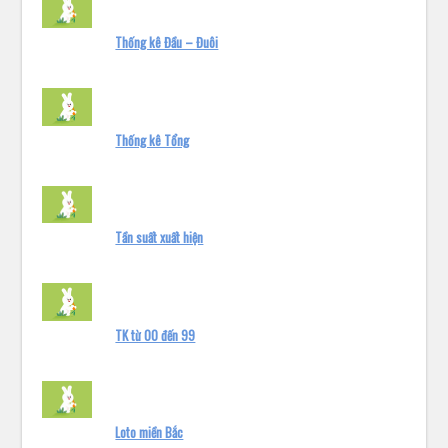
Thống kê Đầu – Đuôi
Thống kê Tổng
Tần suất xuất hiện
TK từ 00 đến 99
Loto miền Bắc