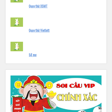
Quay thử XSMT
Quay thử Vietlott
Sổ mơ