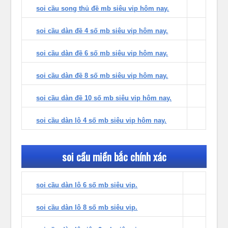
soi cầu song thủ đề mb siêu vip hôm nay.
soi cầu dàn đề 4 số mb siêu vip hôm nay.
soi cầu dàn đề 6 số mb siêu vip hôm nay.
soi cầu dàn đề 8 số mb siêu vip hôm nay.
soi cầu dàn đề 10 số mb siêu vip hôm nay.
soi cầu dàn lô 4 số mb siêu vip hôm nay.
soi cầu miền bắc chính xác
soi cầu dàn lô 6 số mb siêu vip.
soi cầu dàn lô 8 số mb siêu vip.