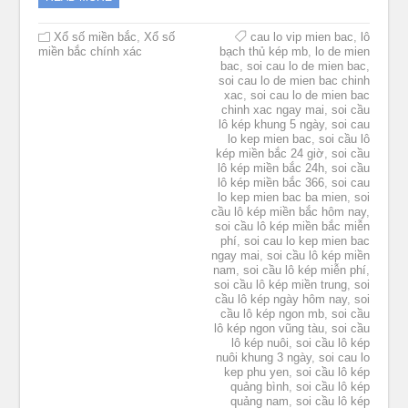
Xổ số miền bắc
,
Xổ số
cau lo vip mien bac
,
lô
miền bắc chính xác
bạch thủ kép mb
,
lo de mien
bac
,
soi cau lo de mien bac
,
soi cau lo de mien bac chinh
xac
,
soi cau lo de mien bac
chinh xac ngay mai
,
soi cầu
lô kép khung 5 ngày
,
soi cau
lo kep mien bac
,
soi cầu lô
kép miền bắc 24 giờ
,
soi cầu
lô kép miền bắc 24h
,
soi cầu
lô kép miền bắc 366
,
soi cau
lo kep mien bac ba mien
,
soi
cầu lô kép miền bắc hôm nay
,
soi cầu lô kép miền bắc miễn
phí
,
soi cau lo kep mien bac
ngay mai
,
soi cầu lô kép miền
nam
,
soi cầu lô kép miễn phí
,
soi cầu lô kép miền trung
,
soi
cầu lô kép ngày hôm nay
,
soi
cầu lô kép ngon mb
,
soi cầu
lô kép ngon vũng tàu
,
soi cầu
lô kép nuôi
,
soi cầu lô kép
nuôi khung 3 ngày
,
soi cau lo
kep phu yen
,
soi cầu lô kép
quảng bình
,
soi cầu lô kép
quảng nam
,
soi cầu lô kép