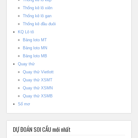
Thống kê lô xiên
Thống kê lô gan
Thống kê đầu đuôi
KQ Lô tô
Bảng loto MT
Bảng loto MN
Bảng loto MB
Quay thử
Quay thử Vietlott
Quay thử XSMT
Quay thử XSMN
Quay thử XSMB
Sổ mơ
DỰ ĐOÁN SOI CẦU mới nhất