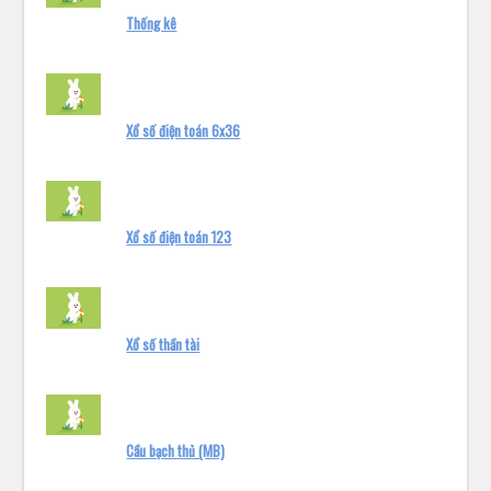
Thống kê
Xổ số điện toán 6x36
Xổ số điện toán 123
Xổ số thần tài
Cầu bạch thủ (MB)