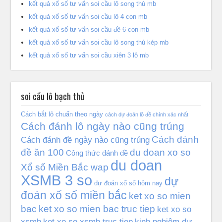
kết quả xổ số tư vấn soi cầu lô song thủ mb
kết quả xổ số tư vấn soi cầu lô 4 con mb
kết quả xổ số tư vấn soi cầu đề 6 con mb
kết quả xổ số tư vấn soi cầu lô song thủ kép mb
kết quả xổ số tư vấn soi cầu xiên 3 lô mb
soi cầu lô bạch thủ
Cách bắt lô chuẩn theo ngày
cách dự đoán lô đề chính xác nhất
Cách đánh lô ngày nào cũng trúng
Cách đánh
Cách đánh đề ngày nào cũng trúng
đề ăn 100
du doan xo so
Công thức đánh đề
du doan
Xổ số Miền Bắc wap
XSMB 3 so
dự
dự đoán xổ số hôm nay
đoán xổ số miền bắc
ket xo so mien
bac
ket xo so mien bac truc tiep
ket xo so
xsmb
ket xo so xsmb truc tiep
kinh nghiệm dự