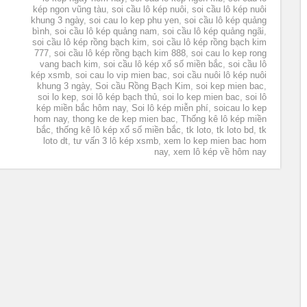
kép ngon vũng tàu
,
soi cầu lô kép nuôi
,
soi cầu lô kép nuôi
khung 3 ngày
,
soi cau lo kep phu yen
,
soi cầu lô kép quảng
bình
,
soi cầu lô kép quảng nam
,
soi cầu lô kép quảng ngãi
,
soi cầu lô kép rồng bạch kim
,
soi cầu lô kép rồng bạch kim
777
,
soi cầu lô kép rồng bạch kim 888
,
soi cau lo kep rong
vang bach kim
,
soi cầu lô kép xổ số miền bắc
,
soi cầu lô
kép xsmb
,
soi cau lo vip mien bac
,
soi cầu nuôi lô kép nuôi
khung 3 ngày
,
Soi cầu Rồng Bạch Kim
,
soi kep mien bac
,
soi lo kep
,
soi lô kép bạch thủ
,
soi lo kep mien bac
,
soi lô
kép miền bắc hôm nay
,
Soi lô kép miễn phí
,
soicau lo kep
hom nay
,
thong ke de kep mien bac
,
Thống kê lô kép miền
bắc
,
thống kê lô kép xổ số miền bắc
,
tk loto
,
tk loto bd
,
tk
loto dt
,
tư vấn 3 lô kép xsmb
,
xem lo kep mien bac hom
nay
,
xem lô kép về hôm nay