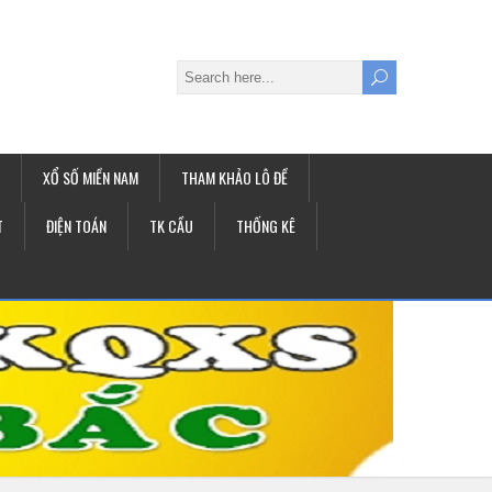
XỔ SỐ MIỀN NAM
THAM KHẢO LÔ ĐỀ
T
ĐIỆN TOÁN
TK CẦU
THỐNG KÊ