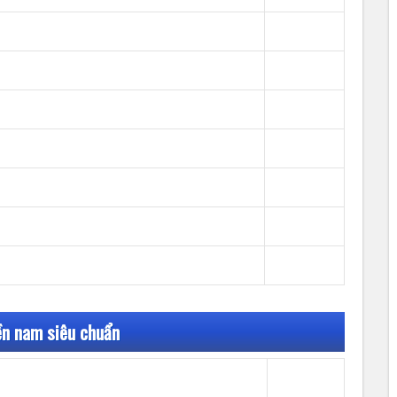
ền nam siêu chuẩn