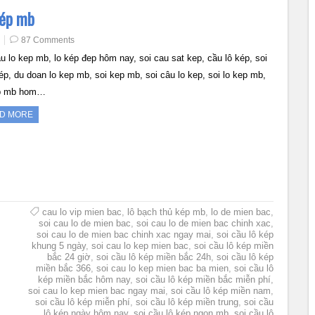
kép mb
87 Comments
au lo kep mb, lo kép đep hôm nay, soi cau sat kep, cầu lô kép, soi
ép, du doan lo kep mb, soi kep mb, soi câu lo kep, soi lo kep mb,
ep mb hom…
D MORE
cau lo vip mien bac
,
lô bạch thủ kép mb
,
lo de mien bac
,
soi cau lo de mien bac
,
soi cau lo de mien bac chinh xac
,
soi cau lo de mien bac chinh xac ngay mai
,
soi cầu lô kép
khung 5 ngày
,
soi cau lo kep mien bac
,
soi cầu lô kép miền
bắc 24 giờ
,
soi cầu lô kép miền bắc 24h
,
soi cầu lô kép
miền bắc 366
,
soi cau lo kep mien bac ba mien
,
soi cầu lô
kép miền bắc hôm nay
,
soi cầu lô kép miền bắc miễn phí
,
soi cau lo kep mien bac ngay mai
,
soi cầu lô kép miền nam
,
soi cầu lô kép miễn phí
,
soi cầu lô kép miền trung
,
soi cầu
lô kép ngày hôm nay
,
soi cầu lô kép ngon mb
,
soi cầu lô