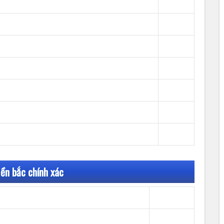
iền bắc chính xác