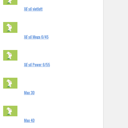
Xổ số vietlott
Xổ số Mega 6/45
Xổ số Power 6/55
Max 3D
Max 4D