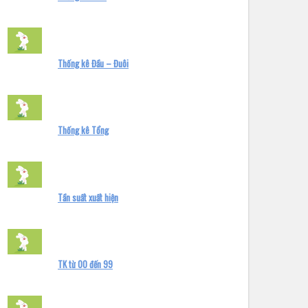
Thống kê Đầu – Đuôi
Thống kê Tổng
Tần suất xuất hiện
TK từ 00 đến 99