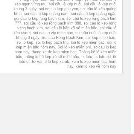
kép ngon vũng tàu
,
soi cầu lô kép nuôi
,
soi cầu lô kép nuôi
khung 3 ngày
,
soi cau lo kep phu yen
,
soi cầu lô kép quảng
bình
,
soi cầu lô kép quảng nam
,
soi cầu lô kép quảng ngãi
,
soi cầu lô kép rồng bạch kim
,
soi cầu lô kép rồng bạch kim
777
,
soi cầu lô kép rồng bạch kim 888
,
soi cau lo kep rong
vang bach kim
,
soi cầu lô kép xổ số miền bắc
,
soi cầu lô
kép xsmb
,
soi cau lo vip mien bac
,
soi cầu nuôi lô kép nuôi
khung 3 ngày
,
Soi cầu Rồng Bạch Kim
,
soi kep mien bac
,
soi lo kep
,
soi lô kép bạch thủ
,
soi lo kep mien bac
,
soi lô
kép miền bắc hôm nay
,
Soi lô kép miễn phí
,
soicau lo kep
hom nay
,
thong ke de kep mien bac
,
Thống kê lô kép miền
bắc
,
thống kê lô kép xổ số miền bắc
,
tk loto
,
tk loto bd
,
tk
loto dt
,
tư vấn 3 lô kép xsmb
,
xem lo kep mien bac hom
nay
,
xem lô kép về hôm nay