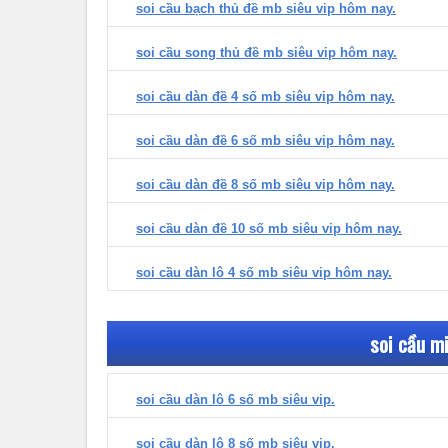
soi cầu bạch thủ đề mb siêu vip hôm nay.
soi cầu song thủ đề mb siêu vip hôm nay.
soi cầu dàn đề 4 số mb siêu vip hôm nay.
soi cầu dàn đề 6 số mb siêu vip hôm nay.
soi cầu dàn đề 8 số mb siêu vip hôm nay.
soi cầu dàn đề 10 số mb siêu vip hôm nay.
soi cầu dàn lô 4 số mb siêu vip hôm nay.
soi cầu m
soi cầu dàn lô 6 số mb siêu vip.
soi cầu dàn lô 8 số mb siêu vip.