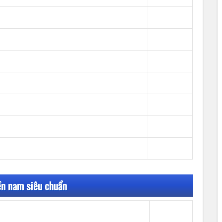
ền nam siêu chuẩn