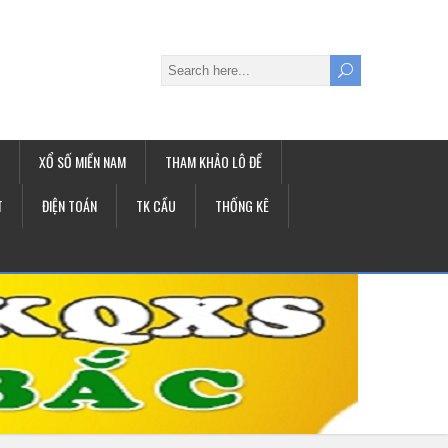
XỔ SỐ MIỀN NAM
THAM KHẢO LÔ ĐỀ
T
ĐIỆN TOÁN
TK CẦU
THỐNG KÊ