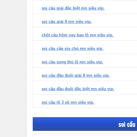
soi cầu giải đặc biệt mn siêu vip.
soi cầu giải 8 mn siêu vip.
chốt cầu hôm nay bao lô mn siêu vip.
soi cầu cặp xỉu chủ mn siêu vip.
soi cầu song thủ lô mn siêu vip.
soi cầu đầu đuôi giải 8 mn siêu vip.
soi cầu đầu đuôi đặc biệt mn siêu vip.
soi cầu lô 3 số mn siêu vip.
soi cầu