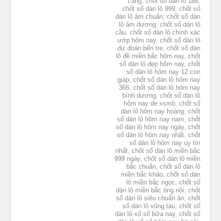
càng
,
chốt số dàn lô 188
,
chốt số dàn lô 999
,
chốt số
dàn lô âm chuẩn
,
chốt số dàn
lô âm dương
,
chốt số dàn lô
cầu
,
chốt số dàn lô chính xác
ướp hôm nay
,
chốt số dàn lô
dự đoán bến tre
,
chốt số dàn
lô đề miền bắc hôm nay
,
chốt
số dàn lô đẹp hôm nay
,
chốt
số dàn lô hôm nay 12 con
giáp
,
chốt số dàn lô hôm nay
366
,
chốt số dàn lô hôm nay
bình dương
,
chốt số dàn lô
hôm nay de xsmb
,
chốt số
dàn lô hôm nay hoàng
,
chốt
số dàn lô hôm nay nam
,
chốt
số dàn lô hôm nay ngày
,
chốt
số dàn lô hôm nay nhất
,
chốt
số dàn lô hôm nay uy tín
nhất
,
chốt số dàn lô miền bắc
999 ngày
,
chốt số dàn lô miền
bắc chuẩn
,
chốt số dàn lô
miền bắc khảo
,
chốt số dàn
lô miền bắc ngọc
,
chốt số
dàn lô miền bắc ông nội
,
chốt
số dàn lô siêu chuẩn ăn
,
chốt
số dàn lô vũng tàu
,
chốt số
dàn lô xổ số bữa nay
,
chốt số