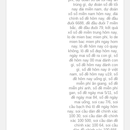
trúng gì
,
dự đoán số đề tối
nay đài miền nam
,
dự đoán
xổ số miền nam hôm nay
,
đài
chính số đề hôm nay
,
đề đầu
đuôi 6688
,
đề đầu đuôi 7 miền
bắc
,
đề đầu đuôi 79
,
kết quả
xổ số đề miền trung hôm nay
,
lo de mien bac mien phi
,
lo de
mien bac mien phi ngay hom
nay
,
lô đề hôm nay có quay
không
,
lô đề số đẹp hôm nay
,
ngày mai số đề ra con gì
,
số
đề hôm nay 00 mai đánh con
gì
,
số đề hôm nay đánh con
gì
,
số đề hôm nay ở việt
nam
,
số đề hôm nay u19
,
số
đề hôm nay uống gì
,
số đề
miễn phí ăn giang
,
số đề
miễn phí anh
,
số đề miễn phí
gan
,
số đề ngày mai 5/11
,
số
đề ngày mai 84
,
số đề ngày
mai uống
,
soi cau 7/6
,
soi
cầu bạch thủ lô đề ngày hôm
nay
,
soi cầu dàn đề chính xác
100 30
,
soi cầu dàn đề chính
xác 100 500
,
soi cầu dàn đề
chính xác 100 64
,
soi cầu
dàn đề chính xác 100 666
,