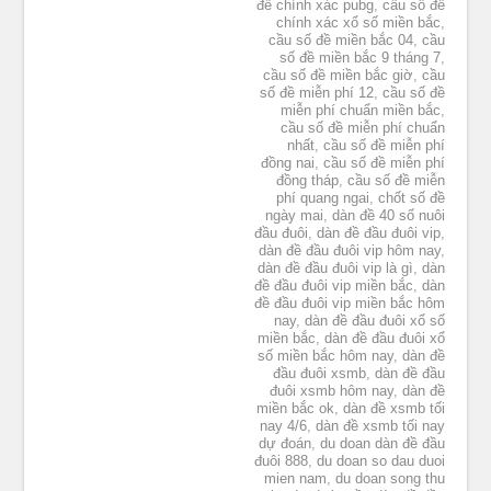
đề chính xác pubg
,
cầu số đề
chính xác xổ số miền bắc
,
cầu số đề miền bắc 04
,
cầu
số đề miền bắc 9 tháng 7
,
cầu số đề miền bắc giờ
,
cầu
số đề miễn phí 12
,
cầu số đề
miễn phí chuẩn miền bắc
,
cầu số đề miễn phí chuẩn
nhất
,
cầu số đề miễn phí
đồng nai
,
cầu số đề miễn phí
đồng tháp
,
cầu số đề miễn
phí quang ngai
,
chốt số đề
ngày mai
,
dàn đề 40 số nuôi
đầu đuôi
,
dàn đề đầu đuôi vip
,
dàn đề đầu đuôi vip hôm nay
,
dàn đề đầu đuôi vip là gì
,
dàn
đề đầu đuôi vip miền bắc
,
dàn
đề đầu đuôi vip miền bắc hôm
nay
,
dàn đề đầu đuôi xổ số
miền bắc
,
dàn đề đầu đuôi xổ
số miền bắc hôm nay
,
dàn đề
đầu đuôi xsmb
,
dàn đề đầu
đuôi xsmb hôm nay
,
dàn đề
miền bắc ok
,
dàn đề xsmb tối
nay 4/6
,
dàn đề xsmb tối nay
dự đoán
,
du doan dàn đề đầu
đuôi 888
,
du doan so dau duoi
mien nam
,
du doan song thu