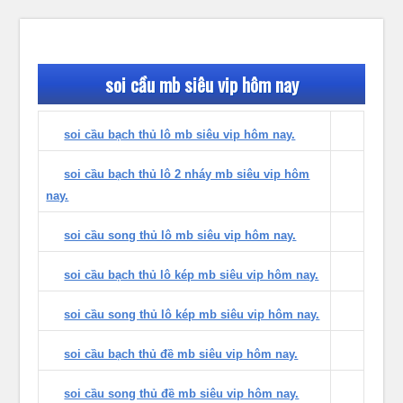
soi cầu mb siêu vip hôm nay
soi cầu bạch thủ lô mb siêu vip hôm nay.
soi cầu bạch thủ lô 2 nháy mb siêu vip hôm
nay.
soi cầu song thủ lô mb siêu vip hôm nay.
soi cầu bạch thủ lô kép mb siêu vip hôm nay.
soi cầu song thủ lô kép mb siêu vip hôm nay.
soi cầu bạch thủ đề mb siêu vip hôm nay.
soi cầu song thủ đề mb siêu vip hôm nay.