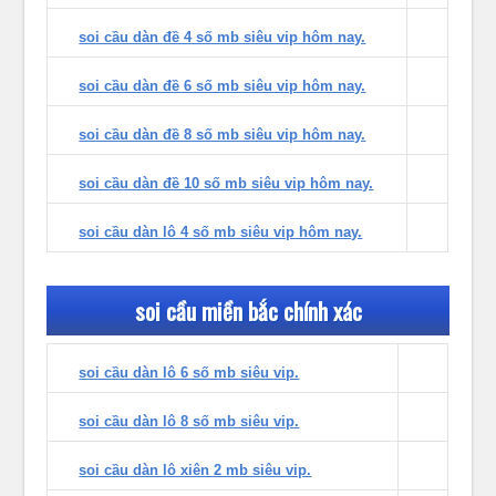
soi cầu dàn đề 4 số mb siêu vip hôm nay.
soi cầu dàn đề 6 số mb siêu vip hôm nay.
soi cầu dàn đề 8 số mb siêu vip hôm nay.
soi cầu dàn đề 10 số mb siêu vip hôm nay.
soi cầu dàn lô 4 số mb siêu vip hôm nay.
soi cầu miền bắc chính xác
soi cầu dàn lô 6 số mb siêu vip.
soi cầu dàn lô 8 số mb siêu vip.
soi cầu dàn lô xiên 2 mb siêu vip.