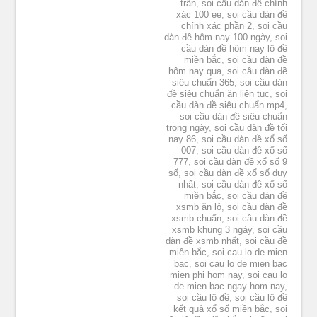
trần
,
soi cầu dàn đề chính
xác 100 ee
,
soi cầu dàn đề
chính xác phần 2
,
soi cầu
dàn đề hôm nay 100 ngày
,
soi
cầu dàn đề hôm nay lô đề
miền bắc
,
soi cầu dàn đề
hôm nay qua
,
soi cầu dàn đề
siêu chuẩn 365
,
soi cầu dàn
đề siêu chuẩn ăn liên tục
,
soi
cầu dàn đề siêu chuẩn mp4
,
soi cầu dàn đề siêu chuẩn
trong ngày
,
soi cầu dàn đề tối
nay 86
,
soi cầu dàn đề xổ số
007
,
soi cầu dàn đề xổ số
777
,
soi cầu dàn đề xổ số 9
số
,
soi cầu dàn đề xổ số duy
nhất
,
soi cầu dàn đề xổ số
miền bắc
,
soi cầu dàn đề
xsmb ăn lô
,
soi cầu dàn đề
xsmb chuẩn
,
soi cầu dàn đề
xsmb khung 3 ngày
,
soi cầu
dàn đề xsmb nhất
,
soi cầu đề
miền bắc
,
soi cau lo de mien
bac
,
soi cau lo de mien bac
mien phi hom nay
,
soi cau lo
de mien bac ngay hom nay
,
soi cầu lô đề
,
soi cầu lô đề
kết quả xổ số miền bắc
,
soi