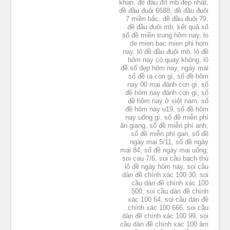
khan
,
đề đầu đít mb đẹp nhất
,
đề đầu đuôi 6688
,
đề đầu đuôi
7 miền bắc
,
đề đầu đuôi 79
,
đề đầu đuôi mb
,
kết quả xổ
số đề miền trung hôm nay
,
lo
de mien bac mien phi hom
nay
,
lô đề đầu đuôi mb
,
lô đề
hôm nay có quay không
,
lô
đề số đẹp hôm nay
,
ngày mai
số đề ra con gì
,
số đề hôm
nay 00 mai đánh con gì
,
số
đề hôm nay đánh con gì
,
số
đề hôm nay ở việt nam
,
số
đề hôm nay u19
,
số đề hôm
nay uống gì
,
số đề miễn phí
ăn giang
,
số đề miễn phí anh
,
số đề miễn phí gan
,
số đề
ngày mai 5/11
,
số đề ngày
mai 84
,
số đề ngày mai uống
,
soi cau 7/6
,
soi cầu bạch thủ
lô đề ngày hôm nay
,
soi cầu
dàn đề chính xác 100 30
,
soi
cầu dàn đề chính xác 100
500
,
soi cầu dàn đề chính
xác 100 64
,
soi cầu dàn đề
chính xác 100 666
,
soi cầu
dàn đề chính xác 100 99
,
soi
cầu dàn đề chính xác 100 âm