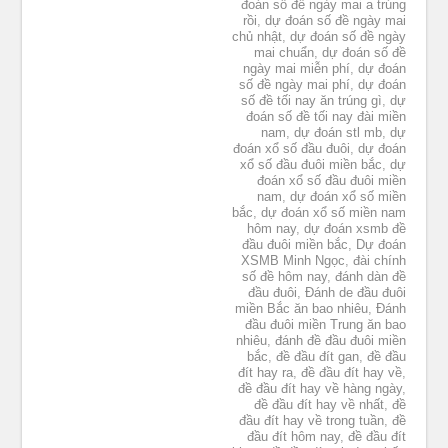
đoán số đề ngày mai a trúng
rồi
,
dự đoán số đề ngày mai
chủ nhật
,
dự đoán số đề ngày
mai chuẩn
,
dự đoán số đề
ngày mai miễn phí
,
dự đoán
số đề ngày mai phí
,
dự đoán
số đề tối nay ăn trúng gì
,
dự
đoán số đề tối nay đài miền
nam
,
dự đoán stl mb
,
dự
đoán xổ số đầu đuôi
,
dự đoán
xổ số đầu đuôi miền bắc
,
dự
đoán xổ số đầu đuôi miền
nam
,
dự đoán xổ số miền
bắc
,
dự đoán xổ số miền nam
hôm nay
,
dự đoán xsmb đề
đầu đuôi miền bắc
,
Dự đoán
XSMB Minh Ngọc
,
đài chính
số đề hôm nay
,
đánh dàn đề
đầu đuôi
,
Đánh de đầu đuôi
miền Bắc ăn bao nhiêu
,
Đánh
đầu đuôi miền Trung ăn bao
nhiêu
,
đánh đề đầu đuôi miền
bắc
,
đề đầu đít gan
,
đề đầu
đít hay ra
,
đề đầu đít hay về
,
đề đầu đít hay về hàng ngày
,
đề đầu đít hay về nhất
,
đề
đầu đít hay về trong tuần
,
đề
đầu đít hôm nay
,
đề đầu đít