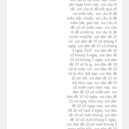
phi ngay hom nay
,
soi cầu lô
đề
,
soi cầu lô đề kết quả xổ
số miền bắc
,
soi cầu lô đề
miền bắc chuẩn
,
soi cầu lô đề
miền bắc giải mã
,
soi cầu lô
đề xổ số miền nam
,
soi cầu
lô đề xsmb iq
,
soi cầu lô đề
xsmb vina24h
,
soi dàn đề 10
số
,
soi dàn đề 10 số khung 3
ngày
,
soi dàn đề 10 số khung
3 ngày 2107
,
soi dàn đề 10
số khung 5 ngày
,
soi dàn đề
10 số khung 7 ngày
,
soi dàn
đề 10 số là gì
,
soi dàn đề 10
số là mấy con
,
soi dàn đề 10
số là như thế nào
,
soi dàn đề
10 số mb
,
soi dàn đề 10 số
mb hôm nay
,
soi dàn đề 10
số miền nam hôm nay
,
soi
dàn đề 10 số miễn phí
,
soi
dàn đề 10 số ngày
,
soi dàn đề
10 số ngày hôm nay
,
soi dàn
đề 10 số ngày mai
,
soi dàn
đề 10 số nuôi 3 ngày
,
soi dàn
đề 10 số nuôi khung
,
soi dàn
đề 10 số nuôi khung 5 ngày
,
soi dàn đề 10 số nuôi khung 5
ngày miền bắc
,
soi dàn đề 10