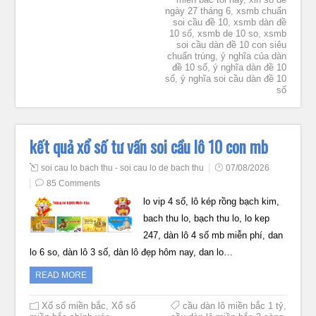
ngày 27 tháng 6
,
xsmb chuẩn
soi cầu đề 10
,
xsmb dàn đề
10 số
,
xsmb de 10 so
,
xsmb
soi cầu dàn đề 10 con siêu
chuẩn trúng
,
ý nghĩa của dàn
đề 10 số
,
ý nghĩa dàn đề 10
số
,
ý nghĩa soi cầu dàn đề 10
số
kết quả xổ số tư vấn soi cầu lô 10 con mb
soi cau lo bach thu - soi cau lo de bach thu
07/08/2026
85 Comments
lo vip 4 số, lô kép rồng bạch kim,
bach thu lo, bạch thu lo, lo kep
247, dàn lô 4 số mb miễn phí, dan
lo 6 so, dàn lô 3 số, dàn lô đẹp hôm nay, dan lo…
READ MORE
Xổ số miền bắc
,
Xổ số
cầu dàn lô miền bắc 1 tỷ
,