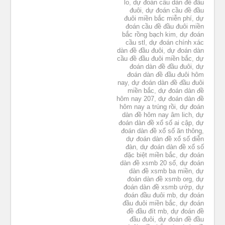
lo
,
dự đoán cầu dàn đề đầu
đuôi
,
dự đoán cầu đề đầu
đuôi miền bắc miễn phí
,
dự
đoán cầu đề đầu đuôi miền
bắc rồng bạch kim
,
dự đoán
cầu stl
,
dự đoán chính xác
dàn đề đầu đuôi
,
dự đoán dàn
cầu đề đầu đuôi miền bắc
,
dự
đoán dàn đề đầu đuôi
,
dự
đoán dàn đề đầu đuôi hôm
nay
,
dự đoán dàn đề đầu đuôi
miền bắc
,
dự đoán dàn đề
hôm nay 207
,
dự đoán dàn đề
hôm nay a trúng rồi
,
dự đoán
dàn đề hôm nay âm lich
,
dự
đoán dàn đề xổ số ai cập
,
dự
đoán dàn đề xổ số ăn thông
,
dự đoán dàn đề xổ số diễn
đàn
,
dự đoán dàn đề xổ số
đặc biệt miền bắc
,
dự đoán
dàn đề xsmb 20 số
,
dự đoán
dàn đề xsmb ba miền
,
dự
đoán dàn đề xsmb org
,
dự
đoán dàn đề xsmb ướp
,
dự
đoán đầu đuôi mb
,
dự đoán
đầu đuôi miền bắc
,
dự đoán
đề đầu đít mb
,
dự đoán đề
đầu đuôi
,
dự đoán đề đầu