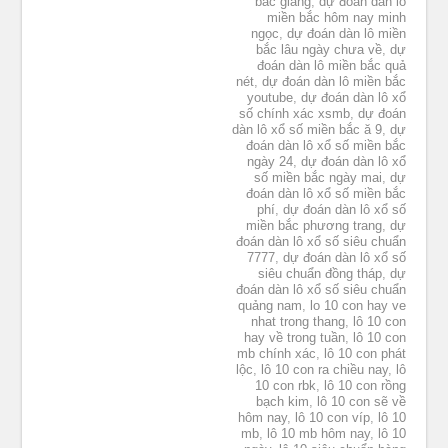
bắc giang
,
dự đoán dàn lô
miền bắc hôm nay minh
ngọc
,
dự đoán dàn lô miền
bắc lâu ngày chưa về
,
dự
đoán dàn lô miền bắc quả
nét
,
dự đoán dàn lô miền bắc
youtube
,
dự đoán dàn lô xổ
số chính xác xsmb
,
dự đoán
dàn lô xổ số miền bắc ă 9
,
dự
đoán dàn lô xổ số miền bắc
ngày 24
,
dự đoán dàn lô xổ
số miền bắc ngày mai
,
dự
đoán dàn lô xổ số miền bắc
phí
,
dự đoán dàn lô xổ số
miền bắc phương trang
,
dự
đoán dàn lô xổ số siêu chuẩn
7777
,
dự đoán dàn lô xổ số
siêu chuẩn đồng tháp
,
dự
đoán dàn lô xổ số siêu chuẩn
quảng nam
,
lo 10 con hay ve
nhat trong thang
,
lô 10 con
hay về trong tuần
,
lô 10 con
mb chính xác
,
lô 10 con phát
lộc
,
lô 10 con ra chiều nay
,
lô
10 con rbk
,
lô 10 con rồng
bạch kim
,
lô 10 con sẽ về
hôm nay
,
lô 10 con víp
,
lô 10
mb
,
lô 10 mb hôm nay
,
lô 10