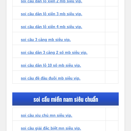
soi cầu dàn lô xiên 2 mb siêu vip.
soi cầu dàn lô xiên 3 mb siêu vip.
soi cầu dàn lô xiên 4 mb siêu vip.
soi cầu 3 càng mb siêu vip.
soi cầu dàn 3 càng 2 số mb siêu vip.
soi cầu dàn lô 10 số mb siêu vip.
soi cầu đề đầu đuôi mb siêu vip.
soi cầu miền nam siêu chuẩn
soi cầu xỉu chủ mn siêu vip.
soi cầu giải đặc biệt mn siêu vip.