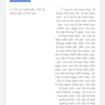
Xổ số miền bắc
,
Xổ số
cau lo vip mien bac
,
lô
miền bắc chính xác
bạch thủ kép mb
,
lo de mien
bac
,
soi cau lo de mien bac
,
soi cau lo de mien bac chinh
xac
,
soi cau lo de mien bac
chinh xac ngay mai
,
soi cầu
lô kép khung 5 ngày
,
soi cau
lo kep mien bac
,
soi cầu lô
kép miền bắc 24 giờ
,
soi cầu
lô kép miền bắc 24h
,
soi cầu
lô kép miền bắc 366
,
soi cau
lo kep mien bac ba mien
,
soi
cầu lô kép miền bắc hôm nay
,
soi cầu lô kép miền bắc miễn
phí
,
soi cau lo kep mien bac
ngay mai
,
soi cầu lô kép miền
nam
,
soi cầu lô kép miễn phí
,
soi cầu lô kép miền trung
,
soi
cầu lô kép ngày hôm nay
,
soi
cầu lô kép ngon mb
,
soi cầu
lô kép ngon vũng tàu
,
soi cầu
lô kép nuôi
,
soi cầu lô kép
nuôi khung 3 ngày
,
soi cau lo
kep phu yen
,
soi cầu lô kép
quảng bình
,
soi cầu lô kép
quảng nam
,
soi cầu lô kép