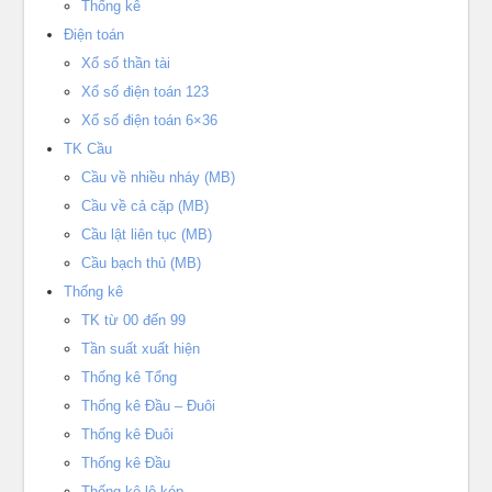
Thống kê
Điện toán
Xổ số thần tài
Xổ số điện toán 123
Xổ số điện toán 6×36
TK Cầu
Cầu về nhiều nháy (MB)
Cầu về cả cặp (MB)
Cầu lật liên tục (MB)
Cầu bạch thủ (MB)
Thống kê
TK từ 00 đến 99
Tần suất xuất hiện
Thống kê Tổng
Thống kê Đầu – Đuôi
Thống kê Đuôi
Thống kê Đầu
Thống kê lô kép