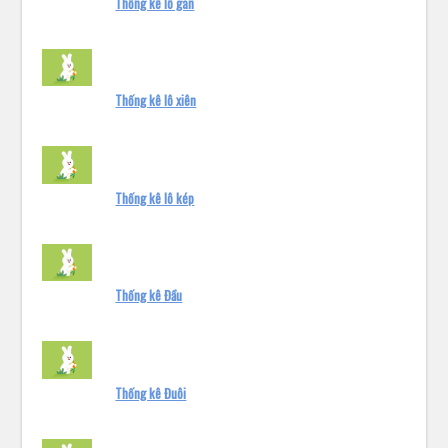
Thống kê lô gan
Thống kê lô xiên
Thống kê lô kép
Thống kê Đầu
Thống kê Đuôi