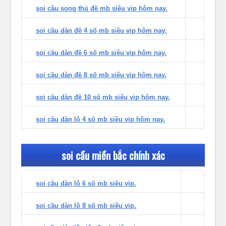
soi cầu song thủ đề mb siêu vip hôm nay.
soi cầu dàn đề 4 số mb siêu vip hôm nay.
soi cầu dàn đề 6 số mb siêu vip hôm nay.
soi cầu dàn đề 8 số mb siêu vip hôm nay.
soi cầu dàn đề 10 số mb siêu vip hôm nay.
soi cầu dàn lô 4 số mb siêu vip hôm nay.
soi cầu miền bắc chính xác
soi cầu dàn lô 6 số mb siêu vip.
soi cầu dàn lô 8 số mb siêu vip.