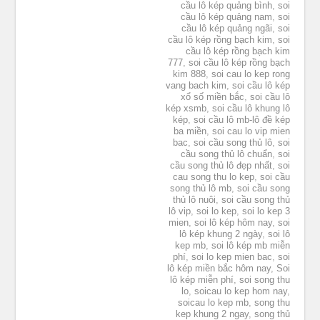
cầu lô kép quảng bình
,
soi
cầu lô kép quảng nam
,
soi
cầu lô kép quảng ngãi
,
soi
cầu lô kép rồng bạch kim
,
soi
cầu lô kép rồng bạch kim
777
,
soi cầu lô kép rồng bạch
kim 888
,
soi cau lo kep rong
vang bach kim
,
soi cầu lô kép
xổ số miền bắc
,
soi cầu lô
kép xsmb
,
soi cầu lô khung lô
kép
,
soi cầu lô mb-lô đề kép
ba miền
,
soi cau lo vip mien
bac
,
soi cầu song thủ lô
,
soi
cầu song thủ lô chuẩn
,
soi
cầu song thủ lô đẹp nhất
,
soi
cau song thu lo kep
,
soi cầu
song thủ lô mb
,
soi cầu song
thủ lô nuôi
,
soi cầu song thủ
lô vip
,
soi lo kep
,
soi lo kep 3
mien
,
soi lô kép hôm nay
,
soi
lô kép khung 2 ngày
,
soi lô
kep mb
,
soi lô kép mb miễn
phí
,
soi lo kep mien bac
,
soi
lô kép miền bắc hôm nay
,
Soi
lô kép miễn phí
,
soi song thu
lo
,
soicau lo kep hom nay
,
soicau lo kep mb
,
song thu
kep khung 2 ngay
,
song thủ