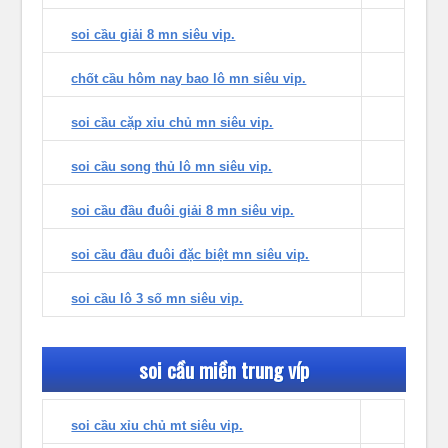
soi cầu giải 8 mn siêu vip.
chốt cầu hôm nay bao lô mn siêu vip.
soi cầu cặp xỉu chủ mn siêu vip.
soi cầu song thủ lô mn siêu vip.
soi cầu đầu đuôi giải 8 mn siêu vip.
soi cầu đầu đuôi đặc biệt mn siêu vip.
soi cầu lô 3 số mn siêu vip.
soi cầu miền trung víp
soi cầu xỉu chủ mt siêu vip.