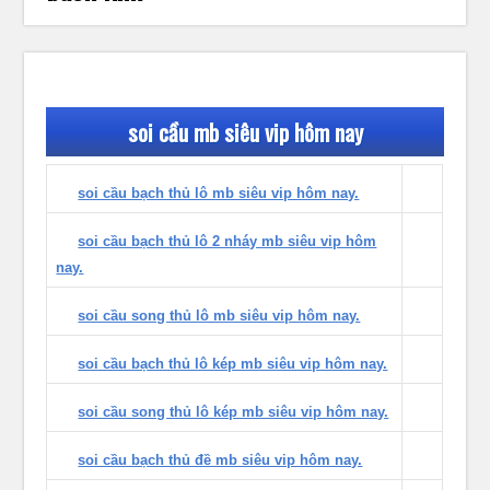
soi cầu mb siêu vip hôm nay
soi cầu bạch thủ lô mb siêu vip hôm nay.
soi cầu bạch thủ lô 2 nháy mb siêu vip hôm
nay.
soi cầu song thủ lô mb siêu vip hôm nay.
soi cầu bạch thủ lô kép mb siêu vip hôm nay.
soi cầu song thủ lô kép mb siêu vip hôm nay.
soi cầu bạch thủ đề mb siêu vip hôm nay.