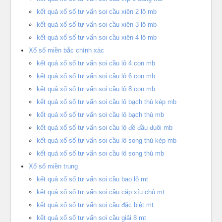
kết quả xổ số tư vấn soi cầu xiên 2 lô mb
kết quả xổ số tư vấn soi cầu xiên 3 lô mb
kết quả xổ số tư vấn soi cầu xiên 4 lô mb
Xổ số miền bắc chính xác
kết quả xổ số tư vấn soi cầu lô 4 con mb
kết quả xổ số tư vấn soi cầu lô 6 con mb
kết quả xổ số tư vấn soi cầu lô 8 con mb
kết quả xổ số tư vấn soi cầu lô bạch thủ kép mb
kết quả xổ số tư vấn soi cầu lô bạch thủ mb
kết quả xổ số tư vấn soi cầu lô đề đầu đuôi mb
kết quả xổ số tư vấn soi cầu lô song thủ kép mb
kết quả xổ số tư vấn soi cầu lô song thủ mb
Xổ số miền trung
kết quả xổ số tư vấn soi cầu bao lô mt
kết quả xổ số tư vấn soi cầu cặp xíu chủ mt
kết quả xổ số tư vấn soi cầu đặc biệt mt
kết quả xổ số tư vấn soi cầu giải 8 mt