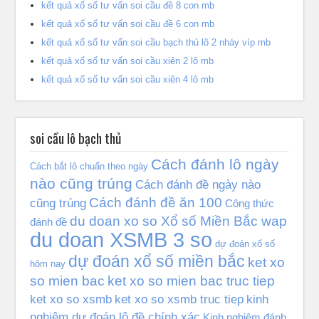
kết quả xổ số tư vấn soi cầu đề 8 con mb
kết quả xổ số tư vấn soi cầu đề 6 con mb
kết quả xổ số tư vấn soi cầu bạch thủ lô 2 nháy víp mb
kết quả xổ số tư vấn soi cầu xiên 2 lô mb
kết quả xổ số tư vấn soi cầu xiên 4 lô mb
soi cầu lô bạch thủ
Cách đánh lô ngày
Cách bắt lô chuẩn theo ngày
nào cũng trúng
Cách đánh đề ngày nào
Cách đánh đề ăn 100
cũng trúng
Công thức
du doan xo so Xổ số Miền Bắc wap
đánh đề
du doan XSMB 3 so
dự đoán xổ số
dự đoán xổ số miền bắc
ket xo
hôm nay
so mien bac
ket xo so mien bac truc tiep
ket xo so xsmb
ket xo so xsmb truc tiep
kinh
nghiệm dự đoán lô đề chính xác
Kinh nghiệm đánh