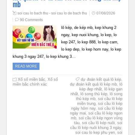
mb
soi cau lo bach thu - soi cau lo de bach thu
07/08/2026
90 Comments
lô kép, de kép mb, kep khung 2
ngay, kep nuoi khung, lo kep, lo
kep 247, lo kep 888, lo kep cam,
lo kep dep, lo kep hom nay, lo kep
khung 3 ngay 247, lo kep khung 3…
READ MORE
Xổ số miền bắc
,
Xổ số
dự đoán kết quả lô kép
,
miền bắc chính xác
dự đoán kết quả lô kép mb
,
lô
kép đẹp nhất
,
lô kép gan
nhất
,
lô song thủ kép
,
lô song
thủ kép mb
,
soi cầu lô kép
miền trung
,
soi cầu lô kép
ngày hôm nay
,
soi cầu lô kép
ngày mai
,
soi cầu lô kép ngon
mb
,
soi cầu lô kép ngon vũng
tàu
,
soi cầu lô kép nuôi
,
soi
cầu lô kép nuôi khung 3 ngày
,
soi cau lo kep phu yen
,
soi