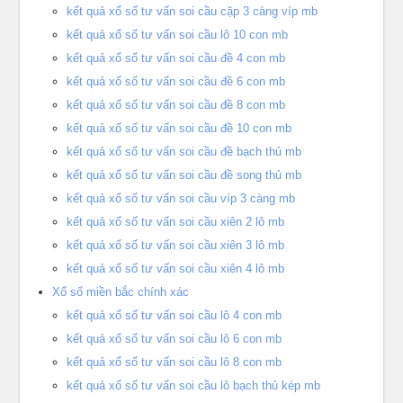
kết quả xổ số tư vấn soi cầu cặp 3 càng víp mb
kết quả xổ số tư vấn soi cầu lô 10 con mb
kết quả xổ số tư vấn soi cầu đề 4 con mb
kết quả xổ số tư vấn soi cầu đề 6 con mb
kết quả xổ số tư vấn soi cầu đề 8 con mb
kết quả xổ số tư vấn soi cầu đề 10 con mb
kết quả xổ số tư vấn soi cầu đề bạch thủ mb
kết quả xổ số tư vấn soi cầu đề song thủ mb
kết quả xổ số tư vấn soi cầu víp 3 càng mb
kết quả xổ số tư vấn soi cầu xiên 2 lô mb
kết quả xổ số tư vấn soi cầu xiên 3 lô mb
kết quả xổ số tư vấn soi cầu xiên 4 lô mb
Xổ số miền bắc chính xác
kết quả xổ số tư vấn soi cầu lô 4 con mb
kết quả xổ số tư vấn soi cầu lô 6 con mb
kết quả xổ số tư vấn soi cầu lô 8 con mb
kết quả xổ số tư vấn soi cầu lô bạch thủ kép mb