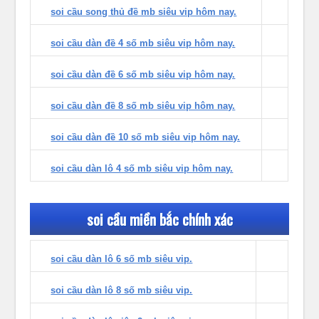
soi cầu song thủ đề mb siêu vip hôm nay.
soi cầu dàn đề 4 số mb siêu vip hôm nay.
soi cầu dàn đề 6 số mb siêu vip hôm nay.
soi cầu dàn đề 8 số mb siêu vip hôm nay.
soi cầu dàn đề 10 số mb siêu vip hôm nay.
soi cầu dàn lô 4 số mb siêu vip hôm nay.
soi cầu miền bắc chính xác
soi cầu dàn lô 6 số mb siêu vip.
soi cầu dàn lô 8 số mb siêu vip.