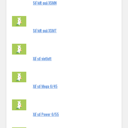
Sổ kết quả XSMN
Sổ kết quả XSMT
Xổ số vietlott
Xổ số Mega 6/45
Xổ số Power 6/55