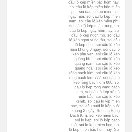
cầu lô kép miền bắc hôm nay
,
soi cầu lô kép miền bắc miễn
phí
,
soi cau lo kep mien bac
ngay mai
,
soi cầu lô kép miền
nam
,
soi cầu lô kép miễn phí
,
soi cầu lô kép miền trung
,
soi
cầu lô kép ngày hôm nay
,
soi
cầu lô kép ngon mb
,
soi cầu
lô kép ngon vũng tàu
,
soi cầu
lô kép nuôi
,
soi cầu lô kép
nuôi khung 3 ngày
,
soi cau lo
kep phu yen
,
soi cầu lô kép
quảng bình
,
soi cầu lô kép
quảng nam
,
soi cầu lô kép
quảng ngãi
,
soi cầu lô kép
rồng bạch kim
,
soi cầu lô kép
rồng bạch kim 777
,
soi cầu lô
kép rồng bạch kim 888
,
soi
cau lo kep rong vang bach
kim
,
soi cầu lô kép xổ số
miền bắc
,
soi cầu lô kép
xsmb
,
soi cau lo vip mien
bac
,
soi cầu nuôi lô kép nuôi
khung 3 ngày
,
Soi cầu Rồng
Bạch Kim
,
soi kep mien bac
,
soi lo kep
,
soi lô kép bạch
thủ
,
soi lo kep mien bac
,
soi
lô kép miền bắc hôm nay
,
Soi