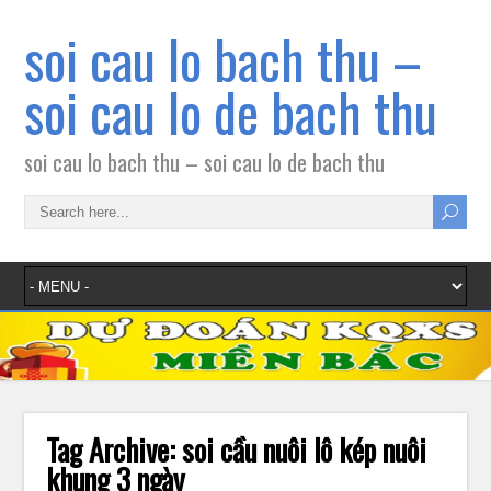
soi cau lo bach thu –
soi cau lo de bach thu
soi cau lo bach thu – soi cau lo de bach thu
Tag Archive:
soi cầu nuôi lô kép nuôi
khung 3 ngày