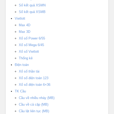
Sổ kết quả XSMN
Sổ kết quả XSMB
Vietlott
Max 4D
Max 3D
Xổ số Power 6/55
Xổ số Mega 6/45
Xổ số Vietlott
Thống kê
Điện toán
Xổ số thần tài
Xổ số điện toán 123
Xổ số điện toán 6×36
TK Cầu
Cầu về nhiều nháy (MB)
Cầu về cả cặp (MB)
Cầu lật liên tục (MB)