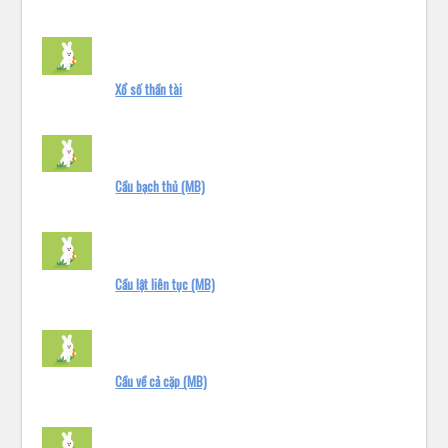
Xổ số thần tài
Cầu bạch thủ (MB)
Cầu lật liên tục (MB)
Cầu về cả cặp (MB)