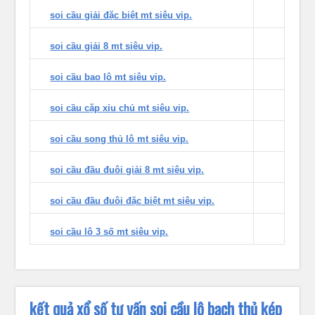
soi cầu giải đặc biệt mt siêu vip.
soi cầu giải 8 mt siêu vip.
soi cầu bao lô mt siêu vip.
soi cầu cặp xỉu chủ mt siêu vip.
soi cầu song thủ lô mt siêu vip.
soi cầu đầu đuôi giải 8 mt siêu vip.
soi cầu đầu đuôi đặc biệt mt siêu vip.
soi cầu lô 3 số mt siêu vip.
kết quả xổ số tư vấn soi cầu lô bạch thủ kép