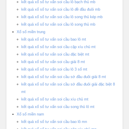
kết quả xổ số tư vấn soi cầu lô bạch thủ mb
kết quả xổ số tư vấn soi cầu lô đề đầu đuôi mb
kết quả xổ số tư vấn soi cầu lô song thủ kép mb
kết quả xổ số tư vấn soi cầu lô song thủ mb
Xổ số miền trung
kết quả xổ số tư vấn soi cầu bao lô mt
kết quả xổ số tư vấn soi cầu cặp xíu chủ mt
kết quả xổ số tư vấn soi cầu đặc biệt mt
kết quả xổ số tư vấn soi cầu giải 8 mt
kết quả xổ số tư vấn soi cầu lô 3 số mt
kết quả xổ số tư vấn soi cầu sớ đầu đuôi giải 8 mt
kết quả xổ số tư vấn soi cầu sớ đầu đuôi giải đặc biệt 8
mt
kết quả xổ số tư vấn soi cầu xíu chủ mt
kết quả xổ số tư vấn soi cầu song thủ lô mt
Xổ số miền nam
kết quả xổ số tư vấn soi cầu bao lô mn