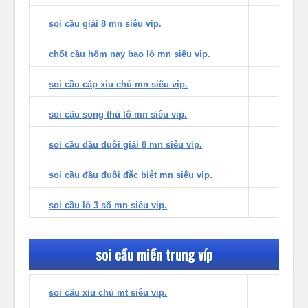
soi cầu giải 8 mn siêu vip.
chốt cầu hôm nay bao lô mn siêu vip.
soi cầu cặp xỉu chủ mn siêu vip.
soi cầu song thủ lô mn siêu vip.
soi cầu đầu đuôi giải 8 mn siêu vip.
soi cầu đầu đuôi đặc biệt mn siêu vip.
soi cầu lô 3 số mn siêu vip.
soi cầu miền trung víp
soi cầu xỉu chủ mt siêu vip.