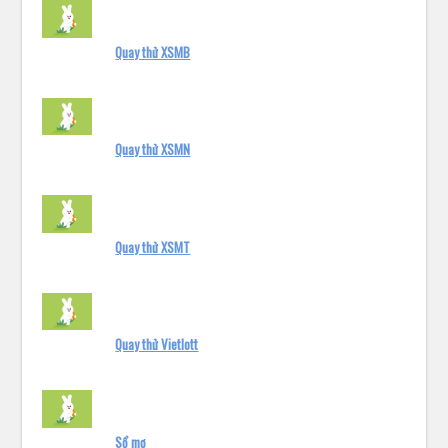
Quay thử XSMB
Quay thử XSMN
Quay thử XSMT
Quay thử Vietlott
Sổ mơ