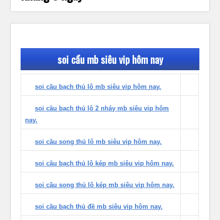
soi cầu mb siêu vip hôm nay
soi cầu bạch thủ lô mb siêu vip hôm nay.
soi cầu bạch thủ lô 2 nháy mb siêu vip hôm
nay.
soi cầu song thủ lô mb siêu vip hôm nay.
soi cầu bạch thủ lô kép mb siêu vip hôm nay.
soi cầu song thủ lô kép mb siêu vip hôm nay.
soi cầu bạch thủ đề mb siêu vip hôm nay.