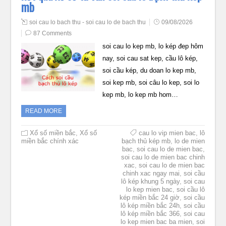
mb
soi cau lo bach thu - soi cau lo de bach thu
09/08/2026
87 Comments
soi cau lo kep mb, lo kép đep hôm
nay, soi cau sat kep, cầu lô kép,
soi cầu kép, du doan lo kep mb,
soi kep mb, soi câu lo kep, soi lo
kep mb, lo kep mb hom…
READ MORE
Xổ số miền bắc
,
Xổ số
cau lo vip mien bac
,
lô
miền bắc chính xác
bạch thủ kép mb
,
lo de mien
bac
,
soi cau lo de mien bac
,
soi cau lo de mien bac chinh
xac
,
soi cau lo de mien bac
chinh xac ngay mai
,
soi cầu
lô kép khung 5 ngày
,
soi cau
lo kep mien bac
,
soi cầu lô
kép miền bắc 24 giờ
,
soi cầu
lô kép miền bắc 24h
,
soi cầu
lô kép miền bắc 366
,
soi cau
lo kep mien bac ba mien
,
soi