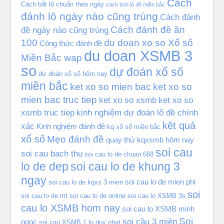
Cách
Cách bắt lô chuẩn theo ngày
cách tính lô đề miền bắc
đánh lô ngày nào cũng trúng
Cách đánh
Cách đánh đề ăn
đề ngày nào cũng trúng
100
du doan xo so Xổ số
Công thức đánh đề
du doan XSMB 3
Miền Bắc wap
so
dự đoán xổ số
dự đoán xổ số hôm nay
miền bắc
ket xo so mien bac
ket xo so
mien bac truc tiep
ket xo so xsmb
ket xo so
xsmb truc tiep
kinh nghiệm dự đoán lô đề chính
kêt quả
xác
Kinh nghiệm đánh đề
kq xổ số miền bắc
xổ số
Mẹo đánh đề
quay thử kqxsmb hôm nay
soi cau
soi cau bach thu
soi cau lo de chuan 668
lo de dep
soi cau lo de khung 3
ngay
soi cau lo de mien phi
soi cau lo de kqxs 3 mien
soi
soi cau lo de mt
soi cau lo de online
soi cau lo XSMB 3s
cau lo XSMB hom nay
soi cau lo XSMB minh
Soi
soi cầu 3 miền
ngoc
soi cau XSMB 1 lo duy nhat