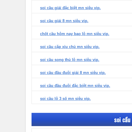
soi cầu giải đặc biệt mn siêu vip.
soi cầu giải 8 mn siêu vip.
chốt cầu hôm nay bao lô mn siêu vip.
soi cầu cặp xỉu chủ mn siêu vip.
soi cầu song thủ lô mn siêu vip.
soi cầu đầu đuôi giải 8 mn siêu vip.
soi cầu đầu đuôi đặc biệt mn siêu vip.
soi cầu lô 3 số mn siêu vip.
soi cầu