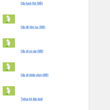
Cầu bạch thủ (MB)
Cầu lật liên tục (MB)
Cầu về cả cặp (MB)
Cầu về nhiều nháy (MB)
Thống kê đầu đuôi