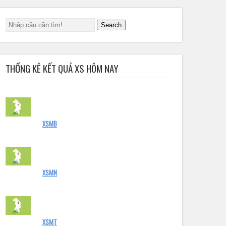
Search
THỐNG KÊ KẾT QUẢ XS HÔM NAY
XSMB
XSMN
XSMT