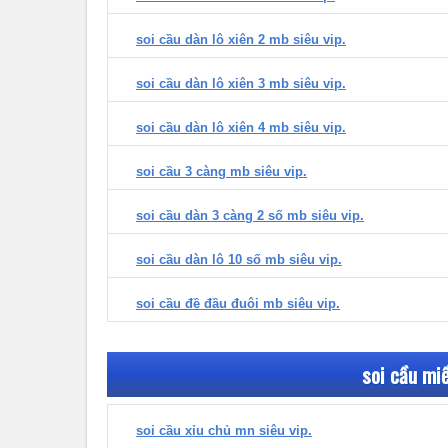
soi cầu dàn lô xiên 2 mb siêu vip.
soi cầu dàn lô xiên 3 mb siêu vip.
soi cầu dàn lô xiên 4 mb siêu vip.
soi cầu 3 càng mb siêu vip.
soi cầu dàn 3 càng 2 số mb siêu vip.
soi cầu dàn lô 10 số mb siêu vip.
soi cầu đề đầu đuôi mb siêu vip.
soi cầu mi
soi cầu xỉu chủ mn siêu vip.