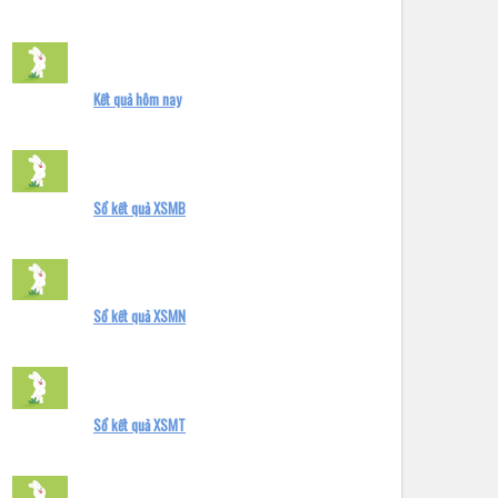
Kết quả hôm nay
Sổ kết quả XSMB
Sổ kết quả XSMN
Sổ kết quả XSMT