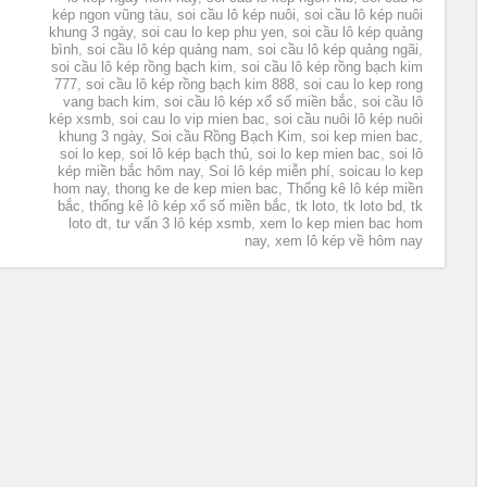
kép ngon vũng tàu
,
soi cầu lô kép nuôi
,
soi cầu lô kép nuôi
khung 3 ngày
,
soi cau lo kep phu yen
,
soi cầu lô kép quảng
bình
,
soi cầu lô kép quảng nam
,
soi cầu lô kép quảng ngãi
,
soi cầu lô kép rồng bạch kim
,
soi cầu lô kép rồng bạch kim
777
,
soi cầu lô kép rồng bạch kim 888
,
soi cau lo kep rong
vang bach kim
,
soi cầu lô kép xổ số miền bắc
,
soi cầu lô
kép xsmb
,
soi cau lo vip mien bac
,
soi cầu nuôi lô kép nuôi
khung 3 ngày
,
Soi cầu Rồng Bạch Kim
,
soi kep mien bac
,
soi lo kep
,
soi lô kép bạch thủ
,
soi lo kep mien bac
,
soi lô
kép miền bắc hôm nay
,
Soi lô kép miễn phí
,
soicau lo kep
hom nay
,
thong ke de kep mien bac
,
Thống kê lô kép miền
bắc
,
thống kê lô kép xổ số miền bắc
,
tk loto
,
tk loto bd
,
tk
loto dt
,
tư vấn 3 lô kép xsmb
,
xem lo kep mien bac hom
nay
,
xem lô kép về hôm nay