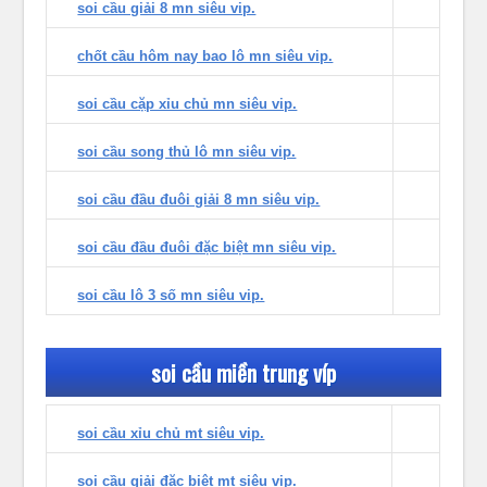
soi cầu giải 8 mn siêu vip.
chốt cầu hôm nay bao lô mn siêu vip.
soi cầu cặp xỉu chủ mn siêu vip.
soi cầu song thủ lô mn siêu vip.
soi cầu đầu đuôi giải 8 mn siêu vip.
soi cầu đầu đuôi đặc biệt mn siêu vip.
soi cầu lô 3 số mn siêu vip.
soi cầu miền trung víp
soi cầu xỉu chủ mt siêu vip.
soi cầu giải đặc biệt mt siêu vip.