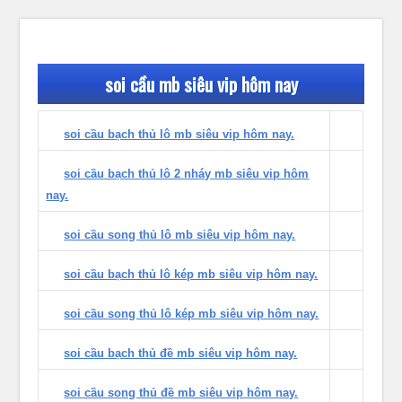
soi cầu mb siêu vip hôm nay
soi cầu bạch thủ lô mb siêu vip hôm nay.
soi cầu bạch thủ lô 2 nháy mb siêu vip hôm
nay.
soi cầu song thủ lô mb siêu vip hôm nay.
soi cầu bạch thủ lô kép mb siêu vip hôm nay.
soi cầu song thủ lô kép mb siêu vip hôm nay.
soi cầu bạch thủ đề mb siêu vip hôm nay.
soi cầu song thủ đề mb siêu vip hôm nay.