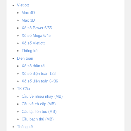
Vietlott
Max 4D
Max 3D
Xổ số Power 6/55
Xổ số Mega 6/45
Xổ số Vietlott
Thống kê
Điện toán
Xổ số thần tài
Xổ số điện toán 123
Xổ số điện toán 6×36
TK Cầu
Cầu về nhiều nháy (MB)
Cầu về cả cặp (MB)
Cầu lật liên tục (MB)
Cầu bạch thủ (MB)
Thống kê