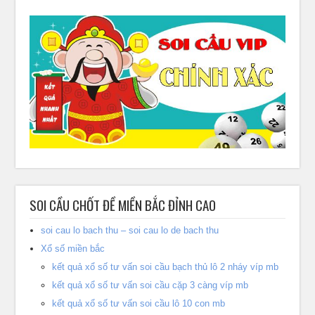
SOI CẦU CHỐT ĐỀ MIỀN BẮC ĐỈNH CAO
soi cau lo bach thu – soi cau lo de bach thu
Xổ số miền bắc
kết quả xổ số tư vấn soi cầu bạch thủ lô 2 nháy víp mb
kết quả xổ số tư vấn soi cầu cặp 3 càng víp mb
kết quả xổ số tư vấn soi cầu lô 10 con mb