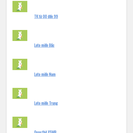
TK từ 00 đến 99
Loto miền Bắc
Loto miền Nam
Loto miền Trung
Quay thử XSMB