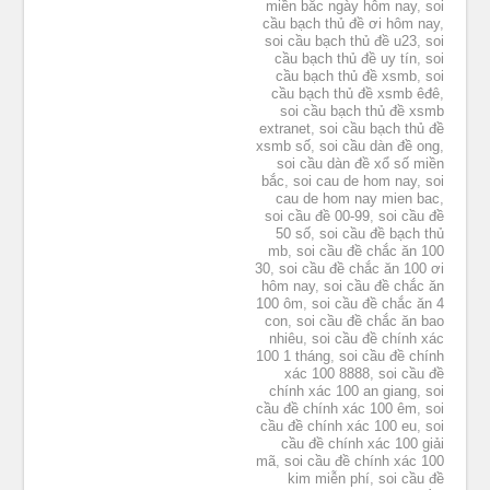
miền bắc ngày hôm nay
,
soi
cầu bạch thủ đề ơi hôm nay
,
soi cầu bạch thủ đề u23
,
soi
cầu bạch thủ đề uy tín
,
soi
cầu bạch thủ đề xsmb
,
soi
cầu bạch thủ đề xsmb êđê
,
soi cầu bạch thủ đề xsmb
extranet
,
soi cầu bạch thủ đề
xsmb số
,
soi cầu dàn đề ong
,
soi cầu dàn đề xổ số miền
bắc
,
soi cau de hom nay
,
soi
cau de hom nay mien bac
,
soi cầu đề 00-99
,
soi cầu đề
50 số
,
soi cầu đề bạch thủ
mb
,
soi cầu đề chắc ăn 100
30
,
soi cầu đề chắc ăn 100 ơi
hôm nay
,
soi cầu đề chắc ăn
100 ôm
,
soi cầu đề chắc ăn 4
con
,
soi cầu đề chắc ăn bao
nhiêu
,
soi cầu đề chính xác
100 1 tháng
,
soi cầu đề chính
xác 100 8888
,
soi cầu đề
chính xác 100 an giang
,
soi
cầu đề chính xác 100 êm
,
soi
cầu đề chính xác 100 eu
,
soi
cầu đề chính xác 100 giải
mã
,
soi cầu đề chính xác 100
kim miễn phí
,
soi cầu đề