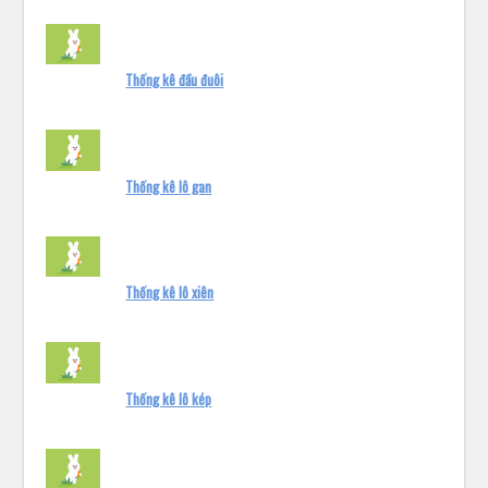
Thống kê đầu đuôi
Thống kê lô gan
Thống kê lô xiên
Thống kê lô kép