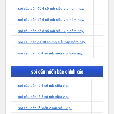
soi cầu dàn đề 4 số mb siêu vip hôm nay.
soi cầu dàn đề 6 số mb siêu vip hôm nay.
soi cầu dàn đề 8 số mb siêu vip hôm nay.
soi cầu dàn đề 10 số mb siêu vip hôm nay.
soi cầu dàn lô 4 số mb siêu vip hôm nay.
soi cầu miền bắc chính xác
soi cầu dàn lô 6 số mb siêu vip.
soi cầu dàn lô 8 số mb siêu vip.
soi cầu dàn lô xiên 2 mb siêu vip.