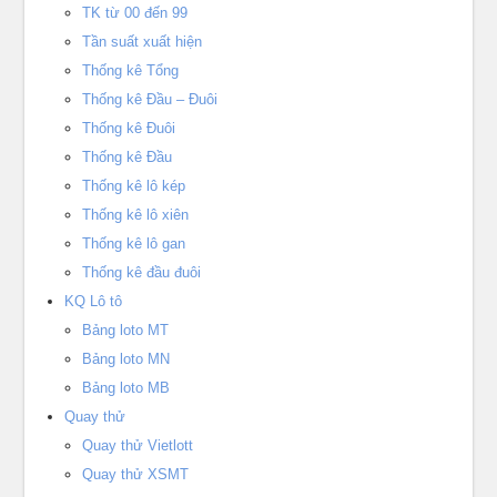
TK từ 00 đến 99
Tần suất xuất hiện
Thống kê Tổng
Thống kê Đầu – Đuôi
Thống kê Đuôi
Thống kê Đầu
Thống kê lô kép
Thống kê lô xiên
Thống kê lô gan
Thống kê đầu đuôi
KQ Lô tô
Bảng loto MT
Bảng loto MN
Bảng loto MB
Quay thử
Quay thử Vietlott
Quay thử XSMT