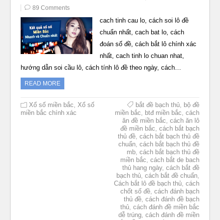
89 Comments
cach tinh cau lo, cách soi lô đề
chuẩn nhất, cach bat lo, cách
đoán số đề, cách bắt lô chính xác
nhất, cach tinh lo chuan nhat,
hướng dẫn soi cầu lô, cách tính lô đề theo ngày, cách…
READ MORE
Xổ số miền bắc
,
Xổ số
bắt đề bạch thủ
,
bộ đề
miền bắc chính xác
miền bắc
,
btđ miền bắc
,
cách
ăn đề miền bắc
,
cách ăn lô
đề miền bắc
,
cách bắt bạch
thủ đề
,
cách bắt bạch thủ đề
chuẩn
,
cách bắt bạch thủ đề
mb
,
cách bắt bạch thủ đề
miền bắc
,
cách bắt de bach
thủ hang ngày
,
cách bắt đề
bạch thủ
,
cách bắt đề chuẩn
,
Cách bắt lô đề bạch thủ
,
cách
chốt số đề
,
cách đánh bạch
thủ đề
,
cách đánh đề bạch
thủ
,
cách đánh đề miền bắc
dễ trúng
,
cách đánh đề miền