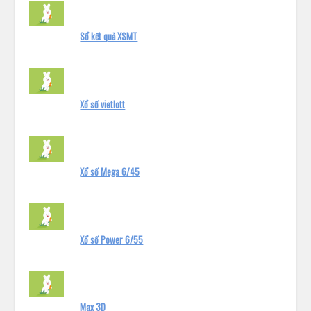
Sổ kết quả XSMT
Xổ số vietlott
Xổ số Mega 6/45
Xổ số Power 6/55
Max 3D