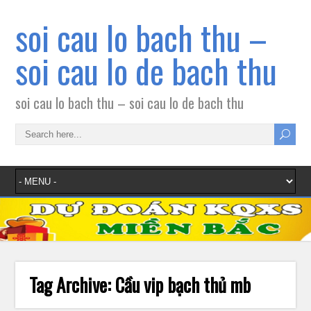
soi cau lo bach thu –
soi cau lo de bach thu
soi cau lo bach thu – soi cau lo de bach thu
Tag Archive:
Cầu vip bạch thủ mb