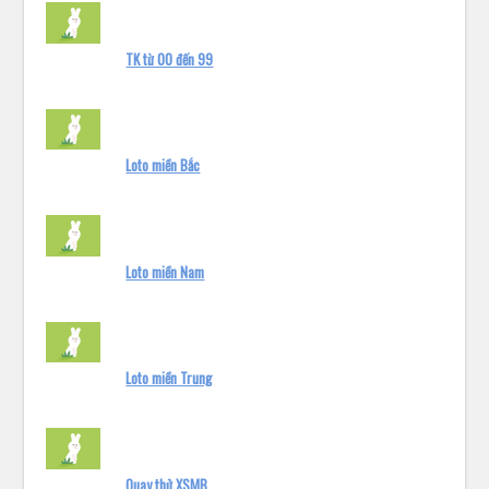
TK từ 00 đến 99
Loto miền Bắc
Loto miền Nam
Loto miền Trung
Quay thử XSMB