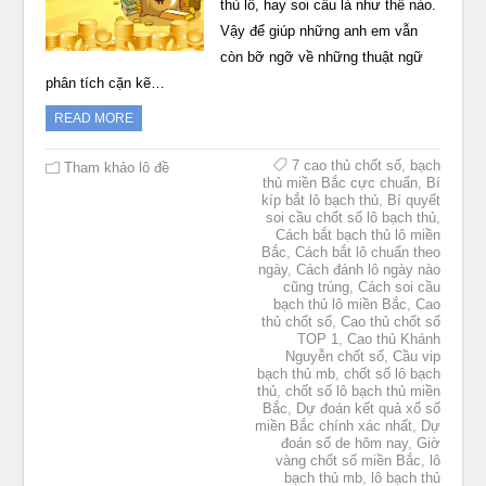
thủ lô, hay soi cầu là như thế nào.
Vậy để giúp những anh em vẫn
còn bỡ ngỡ về những thuật ngữ
phân tích cặn kẽ…
READ MORE
7 cao thủ chốt số
,
bạch
Tham khảo lô đề
thủ miền Bắc cực chuẩn
,
Bí
kíp bắt lô bạch thủ
,
Bí quyết
soi cầu chốt số lô bạch thủ
,
Cách bắt bạch thủ lô miền
Bắc
,
Cách bắt lô chuẩn theo
ngày
,
Cách đánh lô ngày nào
cũng trúng
,
Cách soi cầu
bạch thủ lô miền Bắc
,
Cao
thủ chốt số
,
Cao thủ chốt số
TOP 1
,
Cao thủ Khánh
Nguyễn chốt số
,
Cầu vip
bạch thủ mb
,
chốt số lô bạch
thủ
,
chốt số lô bạch thủ miền
Bắc
,
Dự đoán kết quả xổ số
miền Bắc chính xác nhất
,
Dự
đoán số de hôm nay
,
Giờ
vàng chốt số miền Bắc
,
lô
bạch thủ mb
,
lô bạch thủ