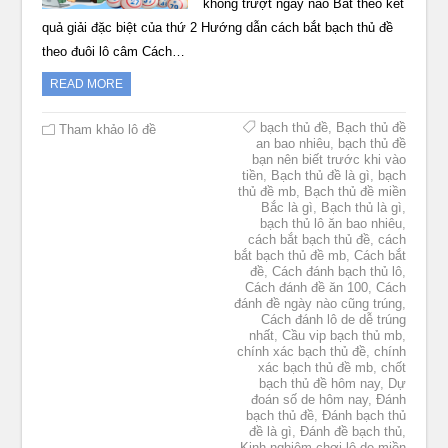
không trượt ngày nào Bắt theo kết
quả giải đặc biệt của thứ 2 Hướng dẫn cách bắt bạch thủ đề
theo đuôi lô câm Cách…
READ MORE
bạch thủ đề
,
Bạch thủ đề
Tham khảo lô đề
an bao nhiêu
,
bạch thủ đề
bạn nên biết trước khi vào
tiền
,
Bạch thủ đề là gì
,
bạch
thủ đề mb
,
Bạch thủ đề miền
Bắc là gì
,
Bạch thủ là gì
,
bạch thủ lô ăn bao nhiêu
,
cách bắt bạch thủ đề
,
cách
bắt bạch thủ đề mb
,
Cách bắt
đề
,
Cách đánh bạch thủ lô
,
Cách đánh đề ăn 100
,
Cách
đánh đề ngày nào cũng trúng
,
Cách đánh lô de dễ trúng
nhất
,
Cầu vip bạch thủ mb
,
chính xác bạch thủ đề
,
chính
xác bạch thủ đề mb
,
chốt
bạch thủ đề hôm nay
,
Dự
đoán số de hôm nay
,
Đánh
bạch thủ đề
,
Đánh bạch thủ
đề là gì
,
Đánh đề bạch thủ
,
Kinh nghiệm chơi lô de miền