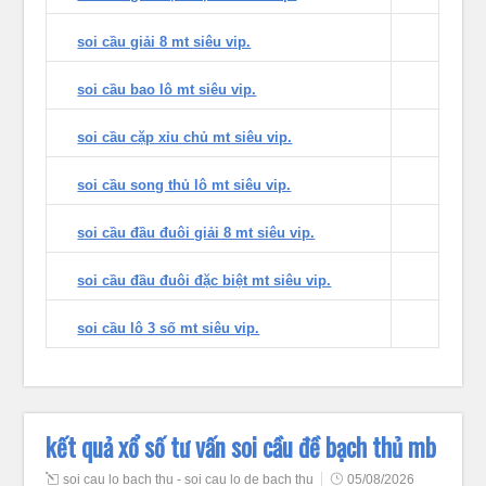
soi cầu giải 8 mt siêu vip.
soi cầu bao lô mt siêu vip.
soi cầu cặp xỉu chủ mt siêu vip.
soi cầu song thủ lô mt siêu vip.
soi cầu đầu đuôi giải 8 mt siêu vip.
soi cầu đầu đuôi đặc biệt mt siêu vip.
soi cầu lô 3 số mt siêu vip.
kết quả xổ số tư vấn soi cầu đề bạch thủ mb
soi cau lo bach thu - soi cau lo de bach thu
05/08/2026