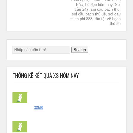
Bắc
,
Lô đẹp hôm nay
,
Soi
cầu 247
,
soi cau bach thu
,
soi cầu bạch thủ đề
,
soi cau
mien phi 888
,
tần tật về bạch
thủ đề
Search
THỐNG KÊ KẾT QUẢ XS HÔM NAY
XSMB