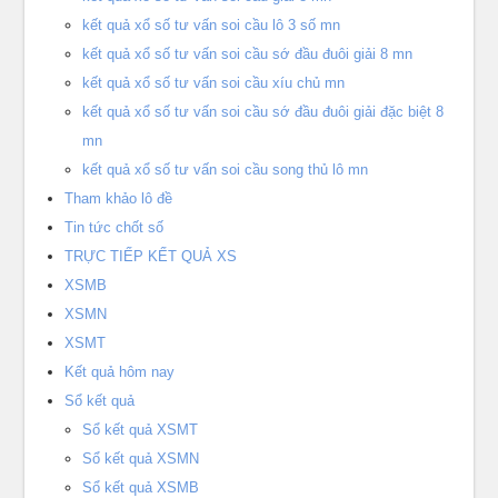
kết quả xổ số tư vấn soi cầu lô 3 số mn
kết quả xổ số tư vấn soi cầu sớ đầu đuôi giải 8 mn
kết quả xổ số tư vấn soi cầu xíu chủ mn
kết quả xổ số tư vấn soi cầu sớ đầu đuôi giải đặc biệt 8
mn
kết quả xổ số tư vấn soi cầu song thủ lô mn
Tham khảo lô đề
Tin tức chốt số
TRỰC TIẾP KẾT QUẢ XS
XSMB
XSMN
XSMT
Kết quả hôm nay
Sổ kết quả
Sổ kết quả XSMT
Sổ kết quả XSMN
Sổ kết quả XSMB