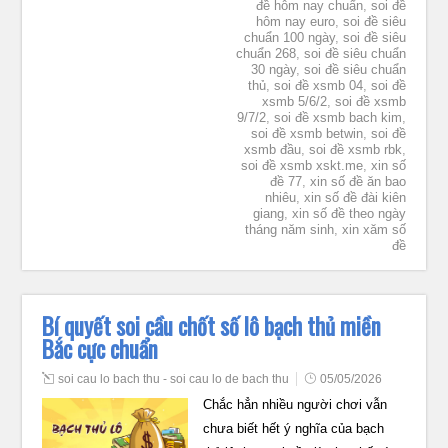
đề hôm nay chuẩn
,
soi đề
hôm nay euro
,
soi đề siêu
chuẩn 100 ngày
,
soi đề siêu
chuẩn 268
,
soi đề siêu chuẩn
30 ngày
,
soi đề siêu chuẩn
thủ
,
soi đề xsmb 04
,
soi đề
xsmb 5/6/2
,
soi đề xsmb
9/7/2
,
soi đề xsmb bach kim
,
soi đề xsmb betwin
,
soi đề
xsmb đầu
,
soi đề xsmb rbk
,
soi đề xsmb xskt.me
,
xin số
đề 77
,
xin số đề ăn bao
nhiêu
,
xin số đề đài kiên
giang
,
xin số đề theo ngày
tháng năm sinh
,
xin xăm số
đề
Bí quyết soi cầu chốt số lô bạch thủ miền
Bắc cực chuẩn
soi cau lo bach thu - soi cau lo de bach thu
05/05/2026
Chắc hẳn nhiều người chơi vẫn
chưa biết hết ý nghĩa của bạch