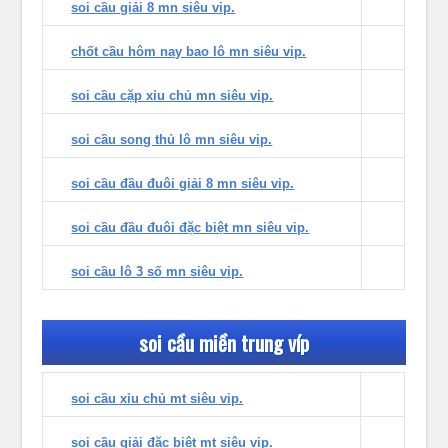
soi cầu giải 8 mn siêu vip.
chốt cầu hôm nay bao lô mn siêu vip.
soi cầu cặp xỉu chủ mn siêu vip.
soi cầu song thủ lô mn siêu vip.
soi cầu đầu đuôi giải 8 mn siêu vip.
soi cầu đầu đuôi đặc biệt mn siêu vip.
soi cầu lô 3 số mn siêu vip.
soi cầu miền trung víp
soi cầu xỉu chủ mt siêu vip.
soi cầu giải đặc biệt mt siêu vip.