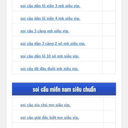
soi cầu dàn lô xiên 3 mb siêu vip.
soi cầu dàn lô xiên 4 mb siêu vip.
soi cầu 3 càng mb siêu vip.
soi cầu dàn 3 càng 2 số mb siêu vip.
soi cầu dàn lô 10 số mb siêu vip.
soi cầu đề đầu đuôi mb siêu vip.
soi cầu miền nam siêu chuẩn
soi cầu xỉu chủ mn siêu vip.
soi cầu giải đặc biệt mn siêu vip.