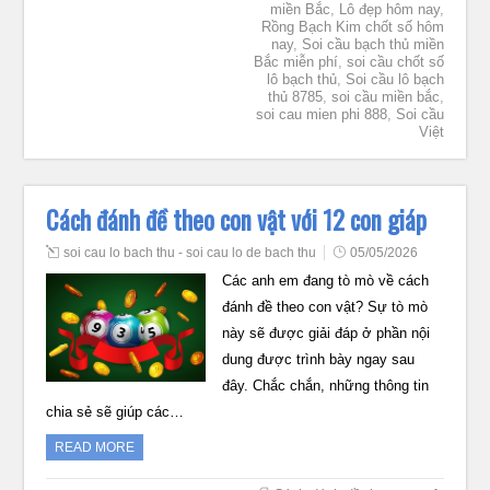
miền Bắc
,
Lô đẹp hôm nay
,
Rồng Bạch Kim chốt số hôm
nay
,
Soi cầu bạch thủ miền
Bắc miễn phí
,
soi cầu chốt số
lô bạch thủ
,
Soi cầu lô bạch
thủ 8785
,
soi cầu miền bắc
,
soi cau mien phi 888
,
Soi cầu
Việt
Cách đánh đề theo con vật với 12 con giáp
soi cau lo bach thu - soi cau lo de bach thu
05/05/2026
Các anh em đang tò mò về cách
đánh đề theo con vật? Sự tò mò
này sẽ được giải đáp ở phần nội
dung được trình bày ngay sau
đây. Chắc chắn, những thông tin
chia sẻ sẽ giúp các…
READ MORE