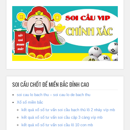
SOI CẦU CHỐT ĐỀ MIỀN BẮC ĐỈNH CAO
soi cau lo bach thu – soi cau lo de bach thu
Xổ số miền bắc
kết quả xổ số tư vấn soi cầu bạch thủ lô 2 nháy víp mb
kết quả xổ số tư vấn soi cầu cặp 3 càng víp mb
kết quả xổ số tư vấn soi cầu lô 10 con mb