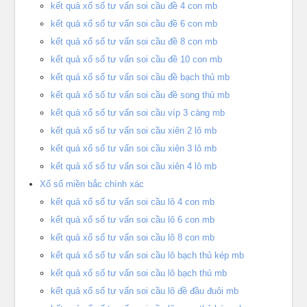
kết quả xổ số tư vấn soi cầu đề 4 con mb
kết quả xổ số tư vấn soi cầu đề 6 con mb
kết quả xổ số tư vấn soi cầu đề 8 con mb
kết quả xổ số tư vấn soi cầu đề 10 con mb
kết quả xổ số tư vấn soi cầu đề bạch thủ mb
kết quả xổ số tư vấn soi cầu đề song thủ mb
kết quả xổ số tư vấn soi cầu víp 3 càng mb
kết quả xổ số tư vấn soi cầu xiên 2 lô mb
kết quả xổ số tư vấn soi cầu xiên 3 lô mb
kết quả xổ số tư vấn soi cầu xiên 4 lô mb
Xổ số miền bắc chính xác
kết quả xổ số tư vấn soi cầu lô 4 con mb
kết quả xổ số tư vấn soi cầu lô 6 con mb
kết quả xổ số tư vấn soi cầu lô 8 con mb
kết quả xổ số tư vấn soi cầu lô bạch thủ kép mb
kết quả xổ số tư vấn soi cầu lô bạch thủ mb
kết quả xổ số tư vấn soi cầu lô đề đầu đuôi mb