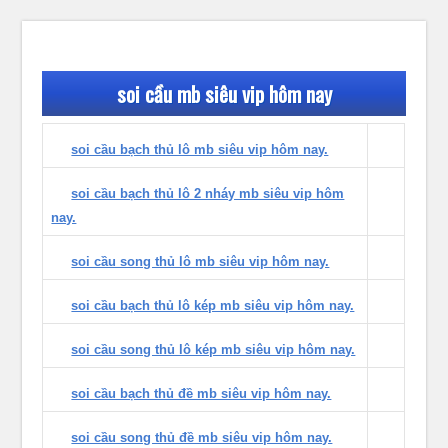
soi cầu mb siêu vip hôm nay
soi cầu bạch thủ lô mb siêu vip hôm nay.
soi cầu bạch thủ lô 2 nháy mb siêu vip hôm
nay.
soi cầu song thủ lô mb siêu vip hôm nay.
soi cầu bạch thủ lô kép mb siêu vip hôm nay.
soi cầu song thủ lô kép mb siêu vip hôm nay.
soi cầu bạch thủ đề mb siêu vip hôm nay.
soi cầu song thủ đề mb siêu vip hôm nay.