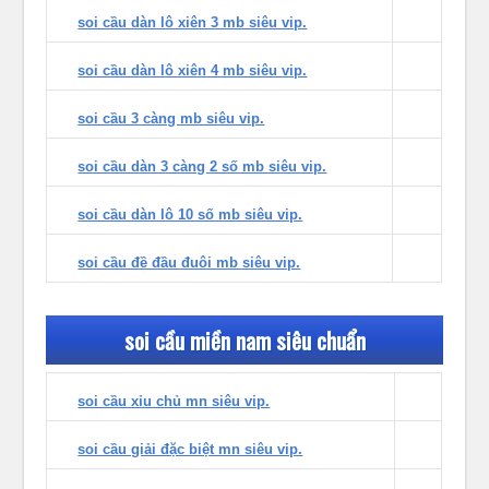
soi cầu dàn lô xiên 3 mb siêu vip.
soi cầu dàn lô xiên 4 mb siêu vip.
soi cầu 3 càng mb siêu vip.
soi cầu dàn 3 càng 2 số mb siêu vip.
soi cầu dàn lô 10 số mb siêu vip.
soi cầu đề đầu đuôi mb siêu vip.
soi cầu miền nam siêu chuẩn
soi cầu xỉu chủ mn siêu vip.
soi cầu giải đặc biệt mn siêu vip.