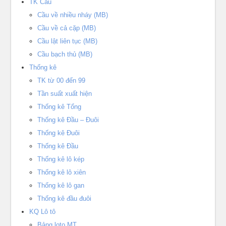
TK Cầu
Cầu về nhiều nháy (MB)
Cầu về cả cặp (MB)
Cầu lật liên tục (MB)
Cầu bạch thủ (MB)
Thống kê
TK từ 00 đến 99
Tần suất xuất hiện
Thống kê Tổng
Thống kê Đầu – Đuôi
Thống kê Đuôi
Thống kê Đầu
Thống kê lô kép
Thống kê lô xiên
Thống kê lô gan
Thống kê đầu đuôi
KQ Lô tô
Bảng loto MT