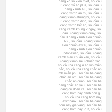
càng xổ số kiến thiết
,
soi cầu
3 càng xổ số plus
,
soi cau 3
cang xsmb 4/6
,
soi cau 3
cang xsmb ân thi
,
soi cầu 3
càng xsmb atrungroi
,
soi cau
3 cang xsmb dinh
,
soi cầu 3
càng xsmb kết ăn
,
soi cầu 3
càng xsmb khung 2 ngày
,
soi
cau 3 cang xsmb quay
,
soi
cầu 3 càng xsmb siêu chuẩn
666
,
soi cầu 3 càng xsmb
siêu chuẩn excel
,
soi cầu 3
càng xsmb siêu chuẩn
indonesian
,
soi cầu 3 càng
xsmb siêu chuẩn kêu
,
soi cầu
3 càng xsmb siêu chuẩn xác
,
soi cầu ba càng 4 số vip miền
bắc
,
soi cầu ba càng chắc ăn
mb miễn phí
,
soi cầu ba càng
chắc ăn om
,
soi cầu ba càng
chắc ăn quan
,
soi cầu ba
càng chắc ăn yêu
,
soi cau ba
càng du doan xs
,
soi cau ba
càng hom nay danh con gi
,
soi cầu ba càng hôm nay
eximbank
,
soi cầu ba càng
hôm nay giá vàng
,
soi cầu ba
càng hôm nay lô 3
,
soi cầu