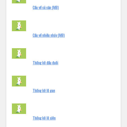
Cầu về cả cặp (MB)
Cầu về nhiều nháy (MB)
Thống kê đầu đuôi
Thống kê lô gan
Thống kê lô xiên