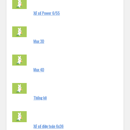
Xổ số Power 6/55
Max 3D
Max 4D
Thống kê
Xổ số điện toán 6x36