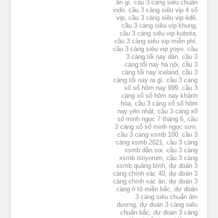
ăn gì
,
cầu 3 càng siêu chuẩn
indo
,
cầu 3 càng siêu vip 4 số
vip
,
cầu 3 càng siêu vip êđê
,
cầu 3 càng siêu vip khung
,
cầu 3 càng siêu vip kubota
,
cầu 3 càng siêu vip miễn phí
,
cầu 3 càng siêu vip yoyo
,
cầu
3 càng tối nay dàn
,
cầu 3
càng tối nay hà nội
,
cầu 3
càng tối nay iceland
,
cầu 3
càng tối nay ra gì
,
cầu 3 càng
xổ số hôm nay 999
,
cầu 3
càng xổ số hôm nay khánh
hòa
,
cầu 3 càng xổ số hôm
nay yên nhật
,
cầu 3 càng xổ
số minh ngọc 7 tháng 6
,
cầu
3 càng xổ số minh ngọc sơn
,
cầu 3 càng xsmb 100
,
cầu 3
càng xsmb 2021
,
cầu 3 càng
xsmb dẫn soi
,
cầu 3 càng
xsmb istiyorum
,
cầu 3 càng
xsmb quảng bình
,
dự đoán 3
càng chính xác 40
,
dự đoán 3
càng chính xác ăn
,
dự đoán 3
càng ô tô miền bắc
,
dự đoán
3 càng siêu chuẩn âm
dương
,
dự đoán 3 càng siêu
chuẩn bắc
,
dự đoán 3 càng