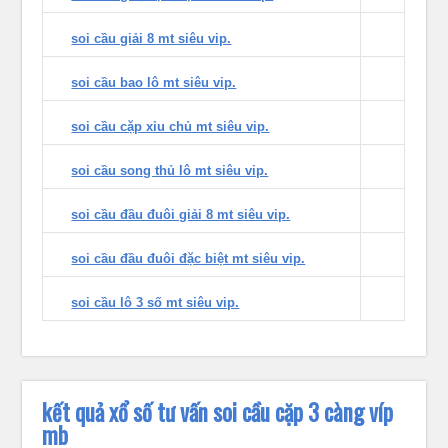
soi cầu giải 8 mt siêu vip.
soi cầu bao lô mt siêu vip.
soi cầu cặp xỉu chủ mt siêu vip.
soi cầu song thủ lô mt siêu vip.
soi cầu đầu đuôi giải 8 mt siêu vip.
soi cầu đầu đuôi đặc biệt mt siêu vip.
soi cầu lô 3 số mt siêu vip.
kết quả xổ số tư vấn soi cầu cặp 3 càng víp
mb