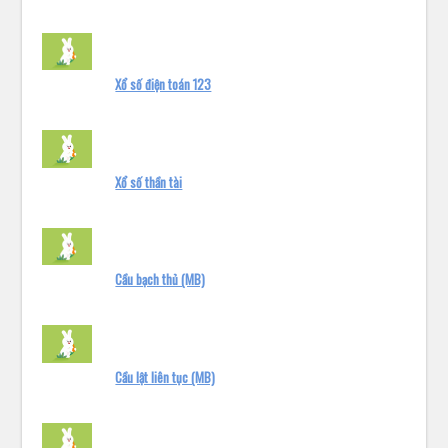
Xổ số điện toán 123
Xổ số thần tài
Cầu bạch thủ (MB)
Cầu lật liên tục (MB)