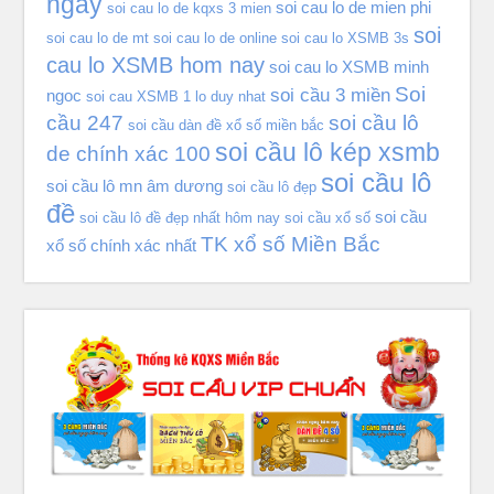
ngay
soi cau lo de mien phi
soi cau lo de kqxs 3 mien
soi
soi cau lo de mt
soi cau lo de online
soi cau lo XSMB 3s
cau lo XSMB hom nay
soi cau lo XSMB minh
Soi
soi cầu 3 miền
ngoc
soi cau XSMB 1 lo duy nhat
cầu 247
soi cầu lô
soi cầu dàn đề xổ số miền bắc
soi cầu lô kép xsmb
de chính xác 100
soi cầu lô
soi cầu lô mn âm dương
soi cầu lô đẹp
đề
soi cầu
soi cầu lô đề đẹp nhất hôm nay
soi cầu xổ số
TK xổ số Miền Bắc
xổ số chính xác nhất