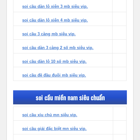
soi cầu dàn lô xiên 3 mb siêu vip.
soi cầu dàn lô xiên 4 mb siêu vip.
soi cầu 3 càng mb siêu vip.
soi cầu dàn 3 càng 2 số mb siêu vip.
soi cầu dàn lô 10 số mb siêu vip.
soi cầu đề đầu đuôi mb siêu vip.
soi cầu miền nam siêu chuẩn
soi cầu xỉu chủ mn siêu vip.
soi cầu giải đặc biệt mn siêu vip.