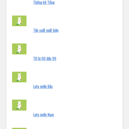
Thống kê Tổng
Tần suất xuất hiện
TK từ 00 đến 99
Loto miền Bắc
Loto miền Nam