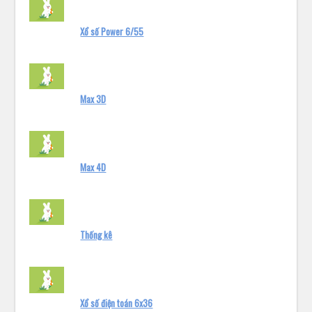
Xổ số Power 6/55
Max 3D
Max 4D
Thống kê
Xổ số điện toán 6x36