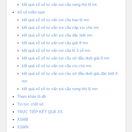
kết quả xổ số tư vấn soi cầu song thủ lô mt
Xổ số miền nam
kết quả xổ số tư vấn soi cầu bao lô mn
kết quả xổ số tư vấn soi cầu cặp xíu chủ mn
kết quả xổ số tư vấn soi cầu đặc biệt mn
kết quả xổ số tư vấn soi cầu giải 8 mn
kết quả xổ số tư vấn soi cầu lô 3 số mn
kết quả xổ số tư vấn soi cầu sớ đầu đuôi giải 8 mn
kết quả xổ số tư vấn soi cầu xíu chủ mn
kết quả xổ số tư vấn soi cầu sớ đầu đuôi giải đặc biệt 8
mn
kết quả xổ số tư vấn soi cầu song thủ lô mn
Tham khảo lô đề
Tin tức chốt số
TRỰC TIẾP KẾT QUẢ XS
XSMB
XSMN