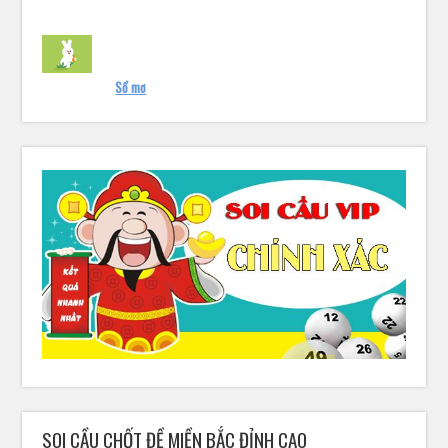
Sổ mơ
SOI CẦU CHỐT ĐỀ MIỀN BẮC ĐỈNH CAO