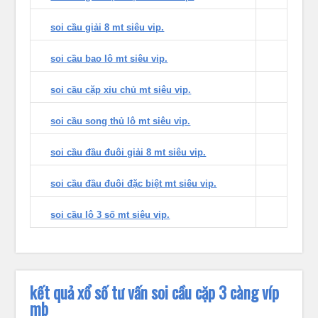
soi cầu giải 8 mt siêu vip.
soi cầu bao lô mt siêu vip.
soi cầu cặp xỉu chủ mt siêu vip.
soi cầu song thủ lô mt siêu vip.
soi cầu đầu đuôi giải 8 mt siêu vip.
soi cầu đầu đuôi đặc biệt mt siêu vip.
soi cầu lô 3 số mt siêu vip.
kết quả xổ số tư vấn soi cầu cặp 3 càng víp
mb