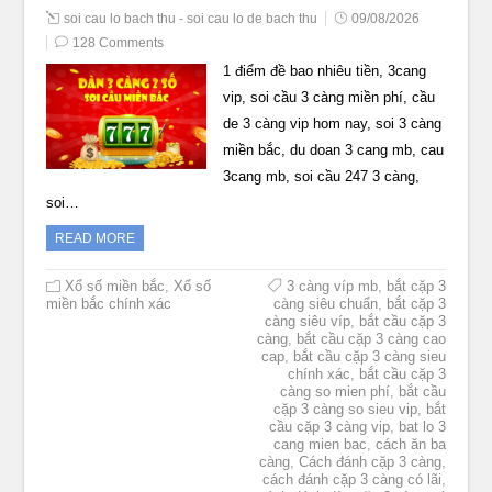
soi cau lo bach thu - soi cau lo de bach thu
09/08/2026
128 Comments
1 điểm đề bao nhiêu tiền, 3cang
vip, soi cầu 3 càng miền phí, cầu
de 3 càng vip hom nay, soi 3 càng
miền bắc, du doan 3 cang mb, cau
3cang mb, soi cầu 247 3 càng,
soi…
READ MORE
Xổ số miền bắc
,
Xổ số
3 càng víp mb
,
bắt cặp 3
miền bắc chính xác
càng siêu chuẩn
,
bắt cặp 3
càng siêu víp
,
bắt cầu cặp 3
càng
,
bắt cầu cặp 3 càng cao
cap
,
bắt cầu cặp 3 càng sieu
chính xác
,
bắt cầu cặp 3
càng so mien phí
,
bắt cầu
cặp 3 càng so sieu vip
,
bắt
cầu cặp 3 càng vip
,
bat lo 3
cang mien bac
,
cách ăn ba
càng
,
Cách đánh cặp 3 càng
,
cách đánh cặp 3 càng có lãi
,