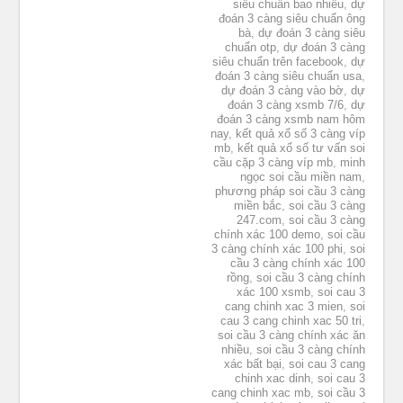
siêu chuẩn bao nhiêu
,
dự
đoán 3 càng siêu chuẩn ông
bà
,
dự đoán 3 càng siêu
chuẩn otp
,
dự đoán 3 càng
siêu chuẩn trên facebook
,
dự
đoán 3 càng siêu chuẩn usa
,
dự đoán 3 càng vào bờ
,
dự
đoán 3 càng xsmb 7/6
,
dự
đoán 3 càng xsmb nam hôm
nay
,
kết quả xổ số 3 càng víp
mb
,
kết quả xổ số tư vấn soi
cầu cặp 3 càng víp mb
,
minh
ngọc soi cầu miền nam
,
phương pháp soi cầu 3 càng
miền bắc
,
soi cầu 3 càng
247.com
,
soi cầu 3 càng
chính xác 100 demo
,
soi cầu
3 càng chính xác 100 phi
,
soi
cầu 3 càng chính xác 100
rồng
,
soi cầu 3 càng chính
xác 100 xsmb
,
soi cau 3
cang chinh xac 3 mien
,
soi
cau 3 cang chinh xac 50 tri
,
soi cầu 3 càng chính xác ăn
nhiều
,
soi cầu 3 càng chính
xác bất bại
,
soi cau 3 cang
chinh xac dinh
,
soi cau 3
cang chinh xac mb
,
soi cầu 3