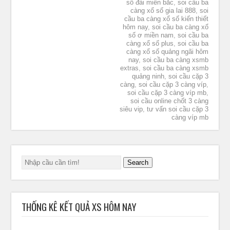
số đài miền bắc
,
soi cầu ba
càng xổ số gia lai 888
,
soi
cầu ba càng xổ số kiến thiết
hôm nay
,
soi cầu ba càng xổ
số ơ miền nam
,
soi cầu ba
càng xổ số plus
,
soi cầu ba
càng xổ số quảng ngãi hôm
nay
,
soi cầu ba càng xsmb
extras
,
soi cầu ba càng xsmb
quảng ninh
,
soi cầu cặp 3
càng
,
soi cầu cặp 3 càng víp
,
soi cầu cặp 3 càng víp mb
,
soi cầu online chốt 3 càng
siêu vip
,
tư vấn soi cầu cặp 3
càng víp mb
Search
THỐNG KÊ KẾT QUẢ XS HÔM NAY