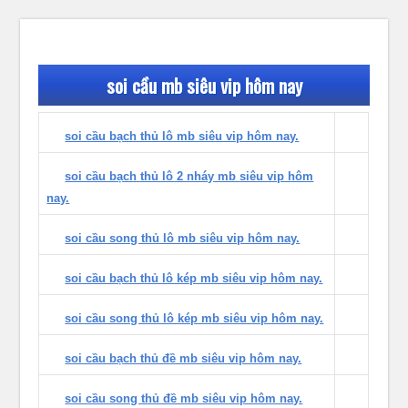
soi cầu mb siêu vip hôm nay
soi cầu bạch thủ lô mb siêu vip hôm nay.
soi cầu bạch thủ lô 2 nháy mb siêu vip hôm
nay.
soi cầu song thủ lô mb siêu vip hôm nay.
soi cầu bạch thủ lô kép mb siêu vip hôm nay.
soi cầu song thủ lô kép mb siêu vip hôm nay.
soi cầu bạch thủ đề mb siêu vip hôm nay.
soi cầu song thủ đề mb siêu vip hôm nay.