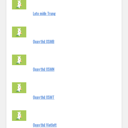
Loto miền Trung
Quay thử XSMB
Quay thử XSMN
Quay thử XSMT
Quay thử Vietlott