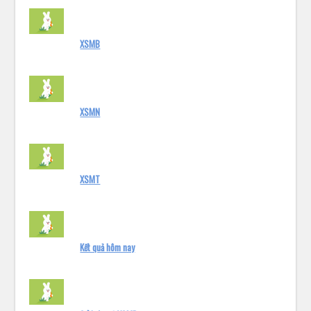
XSMB
XSMN
XSMT
Kết quả hôm nay