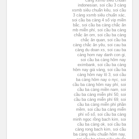
càng xsmb siêu chuẩn
indonesian
,
soi cầu 3 càng
xsmb siêu chuẩn kêu
,
soi cầu
3 càng xsmb siêu chuẩn xác
,
soi cầu ba càng 4 số vip miền
bắc
,
soi cầu ba càng chắc ăn
mb miễn phí
,
soi cầu ba càng
chắc ăn om
,
soi cầu ba càng
chắc ăn quan
,
soi cầu ba
càng chắc ăn yêu
,
soi cau ba
càng du doan xs
,
soi cau ba
càng hom nay danh con gi
,
soi cầu ba càng hôm nay
eximbank
,
soi cầu ba càng
hôm nay giá vàng
,
soi cầu ba
càng hôm nay lô 3
,
soi cầu
ba càng hôm nay o nyc
,
soi
cầu ba càng hôm nay phí
,
soi
cầu ba càng miền nam
,
soi
cầu ba càng miễn phí 50
,
soi
cầu ba càng miễn phí 69
,
soi
cầu ba càng miễn phí phần
mềm
,
soi cầu ba càng miễn
phí xổ số
,
soi cầu ba càng
minh ngọc rồng bach kim
,
soi
cầu ba càng ok
,
soi cầu ba
càng rong bach kim
,
soi cầu
ba càng siêu chuẩn hôm nay
,