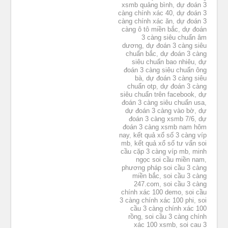
xsmb quảng bình
,
dự đoán 3
càng chính xác 40
,
dự đoán 3
càng chính xác ăn
,
dự đoán 3
càng ô tô miền bắc
,
dự đoán
3 càng siêu chuẩn âm
dương
,
dự đoán 3 càng siêu
chuẩn bắc
,
dự đoán 3 càng
siêu chuẩn bao nhiêu
,
dự
đoán 3 càng siêu chuẩn ông
bà
,
dự đoán 3 càng siêu
chuẩn otp
,
dự đoán 3 càng
siêu chuẩn trên facebook
,
dự
đoán 3 càng siêu chuẩn usa
,
dự đoán 3 càng vào bờ
,
dự
đoán 3 càng xsmb 7/6
,
dự
đoán 3 càng xsmb nam hôm
nay
,
kết quả xổ số 3 càng víp
mb
,
kết quả xổ số tư vấn soi
cầu cặp 3 càng víp mb
,
minh
ngọc soi cầu miền nam
,
phương pháp soi cầu 3 càng
miền bắc
,
soi cầu 3 càng
247.com
,
soi cầu 3 càng
chính xác 100 demo
,
soi cầu
3 càng chính xác 100 phi
,
soi
cầu 3 càng chính xác 100
rồng
,
soi cầu 3 càng chính
xác 100 xsmb
,
soi cau 3