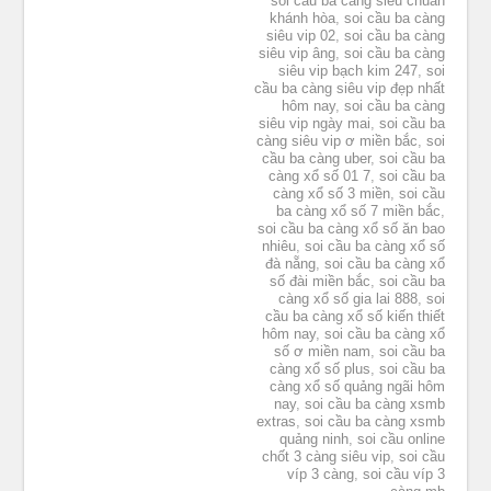
soi cầu ba càng siêu chuẩn
khánh hòa
,
soi cầu ba càng
siêu vip 02
,
soi cầu ba càng
siêu vip âng
,
soi cầu ba càng
siêu vip bạch kim 247
,
soi
cầu ba càng siêu vip đẹp nhất
hôm nay
,
soi cầu ba càng
siêu vip ngày mai
,
soi cầu ba
càng siêu vip ơ miền bắc
,
soi
cầu ba càng uber
,
soi cầu ba
càng xổ số 01 7
,
soi cầu ba
càng xổ số 3 miền
,
soi cầu
ba càng xổ số 7 miền bắc
,
soi cầu ba càng xổ số ăn bao
nhiêu
,
soi cầu ba càng xổ số
đà nẵng
,
soi cầu ba càng xổ
số đài miền bắc
,
soi cầu ba
càng xổ số gia lai 888
,
soi
cầu ba càng xổ số kiến thiết
hôm nay
,
soi cầu ba càng xổ
số ơ miền nam
,
soi cầu ba
càng xổ số plus
,
soi cầu ba
càng xổ số quảng ngãi hôm
nay
,
soi cầu ba càng xsmb
extras
,
soi cầu ba càng xsmb
quảng ninh
,
soi cầu online
chốt 3 càng siêu vip
,
soi cầu
víp 3 càng
,
soi cầu víp 3