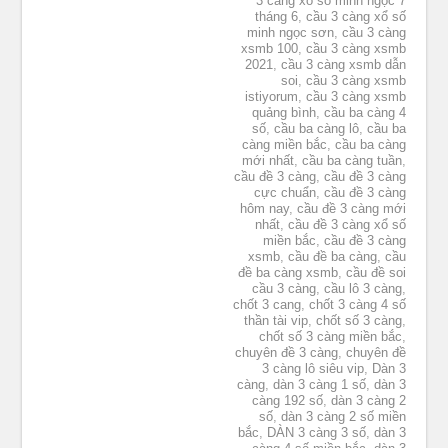
3 càng xổ số minh ngọc 7
tháng 6
,
cầu 3 càng xổ số
minh ngọc sơn
,
cầu 3 càng
xsmb 100
,
cầu 3 càng xsmb
2021
,
cầu 3 càng xsmb dẫn
soi
,
cầu 3 càng xsmb
istiyorum
,
cầu 3 càng xsmb
quảng bình
,
cầu ba càng 4
số
,
cầu ba càng lô
,
cầu ba
càng miền bắc
,
cầu ba càng
mới nhất
,
cầu ba càng tuần
,
cầu đề 3 càng
,
cầu đề 3 càng
cực chuẩn
,
cầu đề 3 càng
hôm nay
,
cầu đề 3 càng mới
nhất
,
cầu đề 3 càng xổ số
miền bắc
,
cầu đề 3 càng
xsmb
,
cầu đề ba càng
,
cầu
đề ba càng xsmb
,
cầu đề soi
cầu 3 càng
,
cầu lô 3 càng
,
chốt 3 cang
,
chốt 3 càng 4 số
thần tài vip
,
chốt số 3 càng
,
chốt số 3 càng miền bắc
,
chuyên đề 3 càng
,
chuyên đề
3 càng lô siêu vip
,
Dàn 3
càng
,
dàn 3 càng 1 số
,
dàn 3
càng 192 số
,
dàn 3 càng 2
số
,
dàn 3 càng 2 số miền
bắc
,
DÀN 3 càng 3 số
,
dàn 3