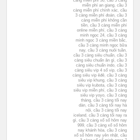
càng miễn phí 50
,
cầu 3 càng
miễn phí an giang
,
cầu 3
càng miễn phí chính xác
,
cầu
3 càng miễn phí đoán
,
cầu 3
càng miễn phí không cần
tiền
,
cầu 3 càng miễn phí
online miễn phí
,
cầu 3 càng
minh ngọc 24
,
cầu 3 càng
minh ngọc 3 càng miền bắc
,
cầu 3 càng minh ngọc bữa
nay
,
cầu 3 càng nuôi tuần
,
cầu 3 càng siêu chuẩn
,
cầu 3
càng siêu chuẩn ăn gì
,
cầu 3
càng siêu chuẩn indo
,
cầu 3
càng siêu vip 4 số vip
,
cầu 3
càng siêu vip êđê
,
cầu 3 càng
siêu vip khung
,
cầu 3 càng
siêu vip kubota
,
cầu 3 càng
siêu vip miễn phí
,
cầu 3 càng
siêu vip yoyo
,
cầu 3 càng
tháng
,
cầu 3 càng tối nay
dàn
,
cầu 3 càng tối nay hà
nội
,
cầu 3 càng tối nay
iceland
,
cầu 3 càng tối nay ra
gì
,
cầu 3 càng xổ số hôm nay
999
,
cầu 3 càng xổ số hôm
nay khánh hòa
,
cầu 3 càng
xổ số hôm nay yên nhật
,
cầu