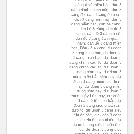
càng 4 số miền bắc
,
dàn 3
càng 6 số miền bắc
,
dàn 3
càng đánh quanh năm
,
dàn 3
càng đề
,
dàn 3 càng đề 5 số
,
dàn 3 càng hôm nay
,
dàn 3
càng miền bắc
,
dàn ba càng
,
dán bố 3 càng
,
dan de 3
cang
,
dàn đề 3 càng 5 số
,
dàn đề 3 càng đánh quanh
năm
,
dàn đề 3 càng miền
bắc
,
Dàn đề 4 càng
,
du doan
3 cang mien bac
,
du doan lo
3 cang mien bac
,
dự đoán 3
càng chính xác 40
,
dự đoán 3
càng chính xác ăn
,
dự đoán 3
càng hôm nay
,
dự đoán 3
càng miền bắc hôm nay
,
dự
đoán 3 càng miền nam hôm
nay
,
dự đoán 3 càng miền
trung hôm nay
,
dự đoán 3
càng ngày hôm nay
,
dự đoán
3 càng ô tô miền bắc
,
dự
đoán 3 càng siêu chuẩn âm
dương
,
dự đoán 3 càng siêu
chuẩn bắc
,
dự đoán 3 càng
siêu chuẩn bao nhiêu
,
dự
đoán 3 càng siêu chuẩn ông
bà
,
dự đoán 3 càng siêu