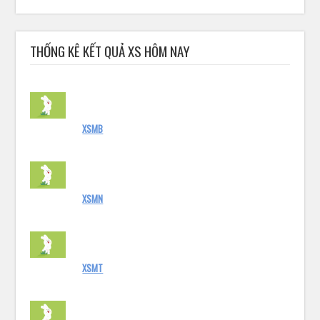
THỐNG KÊ KẾT QUẢ XS HÔM NAY
XSMB
XSMN
XSMT