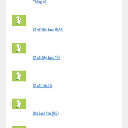
Thống kê
Xổ số điện toán 6x36
Xổ số điện toán 123
Xổ số thần tài
Cầu bạch thủ (MB)