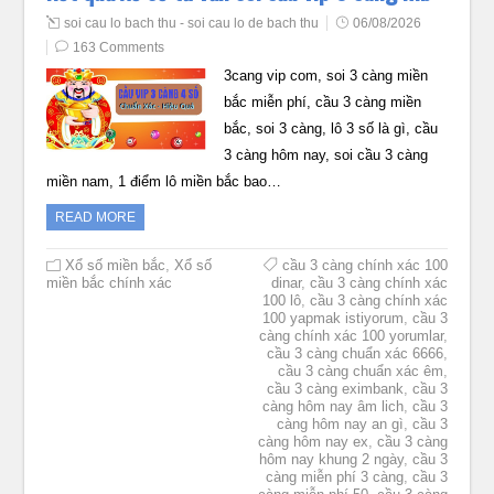
soi cau lo bach thu - soi cau lo de bach thu
06/08/2026
163 Comments
3cang vip com, soi 3 càng miền
bắc miễn phí, cầu 3 càng miền
bắc, soi 3 càng, lô 3 số là gì, cầu
3 càng hôm nay, soi cầu 3 càng
miền nam, 1 điểm lô miền bắc bao…
READ MORE
Xổ số miền bắc
,
Xổ số
cầu 3 càng chính xác 100
miền bắc chính xác
dinar
,
cầu 3 càng chính xác
100 lô
,
cầu 3 càng chính xác
100 yapmak istiyorum
,
cầu 3
càng chính xác 100 yorumlar
,
cầu 3 càng chuẩn xác 6666
,
cầu 3 càng chuẩn xác êm
,
cầu 3 càng eximbank
,
cầu 3
càng hôm nay âm lich
,
cầu 3
càng hôm nay an gì
,
cầu 3
càng hôm nay ex
,
cầu 3 càng
hôm nay khung 2 ngày
,
cầu 3
càng miễn phí 3 càng
,
cầu 3