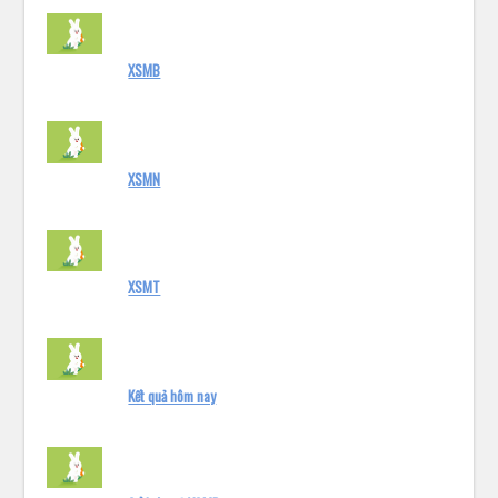
XSMB
XSMN
XSMT
Kết quả hôm nay