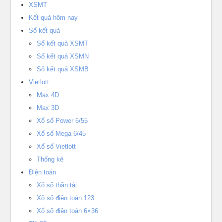
XSMT
Kết quả hôm nay
Sổ kết quả
Sổ kết quả XSMT
Sổ kết quả XSMN
Sổ kết quả XSMB
Vietlott
Max 4D
Max 3D
Xổ số Power 6/55
Xổ số Mega 6/45
Xổ số Vietlott
Thống kê
Điện toán
Xổ số thần tài
Xổ số điện toán 123
Xổ số điện toán 6×36