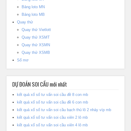
Bảng loto MN
Bảng loto MB
Quay thử
Quay thử Vietlott
Quay thử XSMT
Quay thử XSMN
Quay thử XSMB
Sổ mơ
DỰ ĐOÁN SOI CẦU mới nhất
kết quả xổ số tư vấn soi cầu đề 8 con mb
kết quả xổ số tư vấn soi cầu đề 6 con mb
kết quả xổ số tư vấn soi cầu bạch thủ lô 2 nháy víp mb
kết quả xổ số tư vấn soi cầu xiên 2 lô mb
kết quả xổ số tư vấn soi cầu xiên 4 lô mb