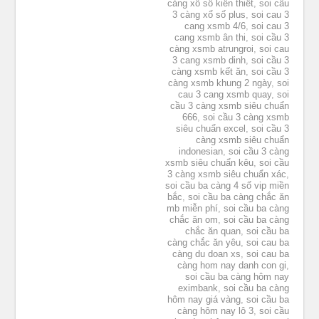
càng xổ số kiến thiết
,
soi cầu
3 càng xổ số plus
,
soi cau 3
cang xsmb 4/6
,
soi cau 3
cang xsmb ân thi
,
soi cầu 3
càng xsmb atrungroi
,
soi cau
3 cang xsmb dinh
,
soi cầu 3
càng xsmb kết ăn
,
soi cầu 3
càng xsmb khung 2 ngày
,
soi
cau 3 cang xsmb quay
,
soi
cầu 3 càng xsmb siêu chuẩn
666
,
soi cầu 3 càng xsmb
siêu chuẩn excel
,
soi cầu 3
càng xsmb siêu chuẩn
indonesian
,
soi cầu 3 càng
xsmb siêu chuẩn kêu
,
soi cầu
3 càng xsmb siêu chuẩn xác
,
soi cầu ba càng 4 số vip miền
bắc
,
soi cầu ba càng chắc ăn
mb miễn phí
,
soi cầu ba càng
chắc ăn om
,
soi cầu ba càng
chắc ăn quan
,
soi cầu ba
càng chắc ăn yêu
,
soi cau ba
càng du doan xs
,
soi cau ba
càng hom nay danh con gi
,
soi cầu ba càng hôm nay
eximbank
,
soi cầu ba càng
hôm nay giá vàng
,
soi cầu ba
càng hôm nay lô 3
,
soi cầu