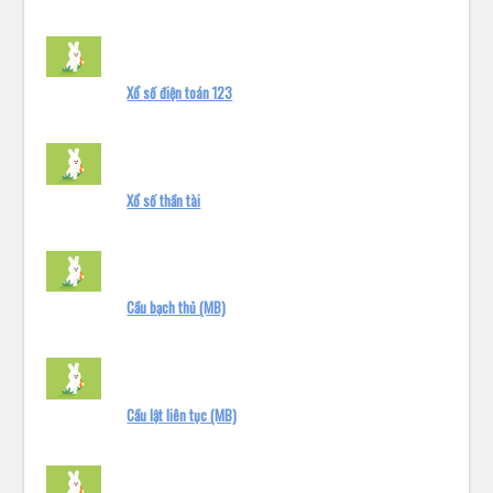
Xổ số điện toán 123
Xổ số thần tài
Cầu bạch thủ (MB)
Cầu lật liên tục (MB)