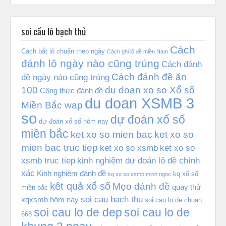
soi cầu lô bạch thủ
Cách
Cách bắt lô chuẩn theo ngày
Cách ghi lô đề miền Nam
đánh lô ngày nào cũng trúng
Cách đánh
Cách đánh đề ăn
đề ngày nào cũng trúng
100
du doan xo so Xổ số
Công thức đánh đề
du doan XSMB 3
Miền Bắc wap
so
dự đoán xổ số
dự đoán xổ số hôm nay
miền bắc
ket xo so mien bac
ket xo so
mien bac truc tiep
ket xo so xsmb
ket xo so
xsmb truc tiep
kinh nghiệm dự đoán lô đề chính
xác
Kinh nghiệm đánh đề
kq xổ số
kq xo so xsmb minh ngoc
kêt quả xổ số
Mẹo đánh đề
quay thử
miền bắc
soi cau bach thu
kqxsmb hôm nay
soi cau lo de chuan
soi cau lo de dep
soi cau lo de
668