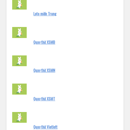
Loto miền Trung
Quay thử XSMB
Quay thử XSMN
Quay thử XSMT
Quay thử Vietlott