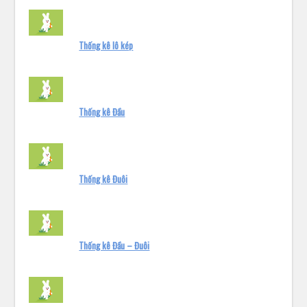
Thống kê lô kép
Thống kê Đầu
Thống kê Đuôi
Thống kê Đầu – Đuôi