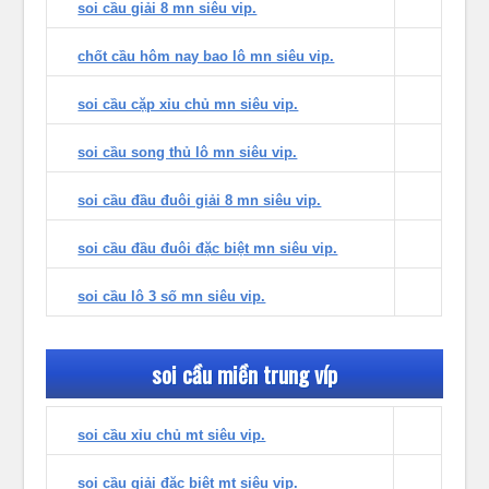
soi cầu giải 8 mn siêu vip.
chốt cầu hôm nay bao lô mn siêu vip.
soi cầu cặp xỉu chủ mn siêu vip.
soi cầu song thủ lô mn siêu vip.
soi cầu đầu đuôi giải 8 mn siêu vip.
soi cầu đầu đuôi đặc biệt mn siêu vip.
soi cầu lô 3 số mn siêu vip.
soi cầu miền trung víp
soi cầu xỉu chủ mt siêu vip.
soi cầu giải đặc biệt mt siêu vip.