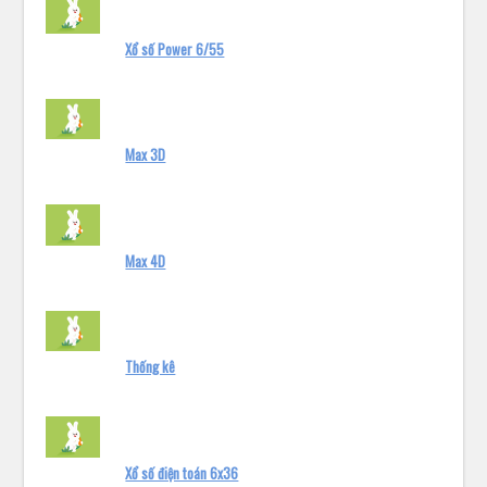
Xổ số Power 6/55
Max 3D
Max 4D
Thống kê
Xổ số điện toán 6x36