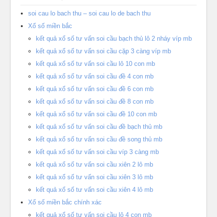
soi cau lo bach thu – soi cau lo de bach thu
Xổ số miền bắc
kết quả xổ số tư vấn soi cầu bạch thủ lô 2 nháy víp mb
kết quả xổ số tư vấn soi cầu cặp 3 càng víp mb
kết quả xổ số tư vấn soi cầu lô 10 con mb
kết quả xổ số tư vấn soi cầu đề 4 con mb
kết quả xổ số tư vấn soi cầu đề 6 con mb
kết quả xổ số tư vấn soi cầu đề 8 con mb
kết quả xổ số tư vấn soi cầu đề 10 con mb
kết quả xổ số tư vấn soi cầu đề bạch thủ mb
kết quả xổ số tư vấn soi cầu đề song thủ mb
kết quả xổ số tư vấn soi cầu víp 3 càng mb
kết quả xổ số tư vấn soi cầu xiên 2 lô mb
kết quả xổ số tư vấn soi cầu xiên 3 lô mb
kết quả xổ số tư vấn soi cầu xiên 4 lô mb
Xổ số miền bắc chính xác
kết quả xổ số tư vấn soi cầu lô 4 con mb