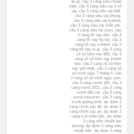
ăn gì
,
cầu 3 càng siêu chuẩn
indo
,
cầu 3 càng siêu vip 4 số
vip
,
cầu 3 càng siêu vip êđê
,
cầu 3 càng siêu vip khung
,
cầu 3 càng siêu vip kubota
,
cầu 3 càng siêu vip miễn phí
,
cầu 3 càng siêu vip yoyo
,
cầu
3 càng tối nay dàn
,
cầu 3
càng tối nay hà nội
,
cầu 3
càng tối nay iceland
,
cầu 3
càng tối nay ra gì
,
cầu 3 càng
xổ số hôm nay 999
,
cầu 3
càng xổ số hôm nay khánh
hòa
,
cầu 3 càng xổ số hôm
nay yên nhật
,
cầu 3 càng xổ
số minh ngọc 7 tháng 6
,
cầu
3 càng xổ số minh ngọc sơn
,
cầu 3 càng xsmb 100
,
cầu 3
càng xsmb 2021
,
cầu 3 càng
xsmb dẫn soi
,
cầu 3 càng
xsmb istiyorum
,
cầu 3 càng
xsmb quảng bình
,
dự đoán 3
càng chính xác 40
,
dự đoán 3
càng chính xác ăn
,
dự đoán 3
càng ô tô miền bắc
,
dự đoán
3 càng siêu chuẩn âm
dương
,
dự đoán 3 càng siêu
chuẩn bắc
,
dự đoán 3 càng