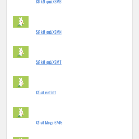
Sổ kết quả XSMB
Sổ kết quả XSMN
Sổ kết quả XSMT
Xổ số vietlott
Xổ số Mega 6/45