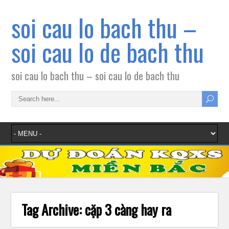
soi cau lo bach thu –
soi cau lo de bach thu
soi cau lo bach thu – soi cau lo de bach thu
Tag Archive:
cặp 3 càng hay ra