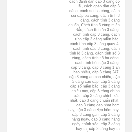
cách đánh dàn cặp 3 càng có
lãi
,
cách ghép dàn cặp 3
càng
,
cách soi ba càng
,
cách
soi cặp ba càng
,
cách tính 3
càng
,
cách tính 3 càng
chuẩn
,
Cách tính 3 càng miền
Bắc
,
cách tính ăn 3 càng
,
cách tính cặp 3 càng
,
cách
tính cặp 3 càng miền bắc
,
cách tính cặp 3 càng quay 4
,
cách tính cầu 3 càng
,
cách
tính lô 3 càng
,
cách tính số 3
càng
,
cách tính số ba càng
,
cách tính tiền cặp 3 càng
,
cặp 3 càng
,
cặp 3 càng 1 ăn
bao nhiêu
,
cặp 3 càng 247
,
cặp 3 càng an bao nhiêu
,
cặp
3 càng cao cấp
,
cặp 3 càng
cặp số miền bắc
,
cặp 3 càng
chiều nay
,
cặp 3 càng chính
xác
,
cặp 3 càng chính xác
nhất
,
cặp 3 càng chuẩn nhất
,
cặp 3 càng dep nhat hom
nay
,
cặp 3 càng đẹp hôm nay
,
cặp 3 càng gan
,
cặp 3 càng
hàng ngày
,
cặp 3 càng hàng
ngày chính xác
,
cặp 3 càng
hay ra
,
cặp 3 càng hay ra