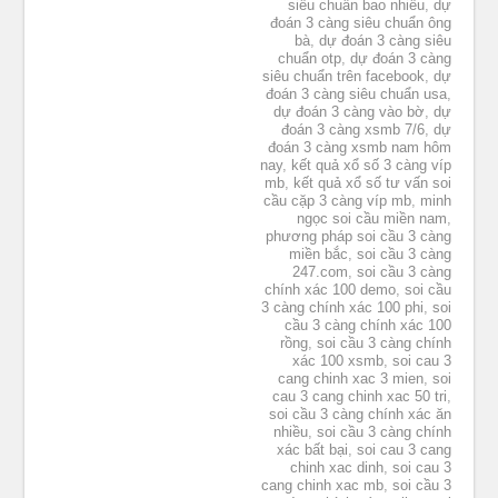
siêu chuẩn bao nhiêu
,
dự
đoán 3 càng siêu chuẩn ông
bà
,
dự đoán 3 càng siêu
chuẩn otp
,
dự đoán 3 càng
siêu chuẩn trên facebook
,
dự
đoán 3 càng siêu chuẩn usa
,
dự đoán 3 càng vào bờ
,
dự
đoán 3 càng xsmb 7/6
,
dự
đoán 3 càng xsmb nam hôm
nay
,
kết quả xổ số 3 càng víp
mb
,
kết quả xổ số tư vấn soi
cầu cặp 3 càng víp mb
,
minh
ngọc soi cầu miền nam
,
phương pháp soi cầu 3 càng
miền bắc
,
soi cầu 3 càng
247.com
,
soi cầu 3 càng
chính xác 100 demo
,
soi cầu
3 càng chính xác 100 phi
,
soi
cầu 3 càng chính xác 100
rồng
,
soi cầu 3 càng chính
xác 100 xsmb
,
soi cau 3
cang chinh xac 3 mien
,
soi
cau 3 cang chinh xac 50 tri
,
soi cầu 3 càng chính xác ăn
nhiều
,
soi cầu 3 càng chính
xác bất bại
,
soi cau 3 cang
chinh xac dinh
,
soi cau 3
cang chinh xac mb
,
soi cầu 3