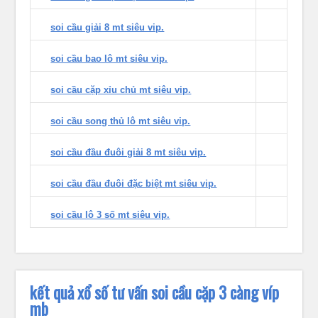
soi cầu giải 8 mt siêu vip.
soi cầu bao lô mt siêu vip.
soi cầu cặp xỉu chủ mt siêu vip.
soi cầu song thủ lô mt siêu vip.
soi cầu đầu đuôi giải 8 mt siêu vip.
soi cầu đầu đuôi đặc biệt mt siêu vip.
soi cầu lô 3 số mt siêu vip.
kết quả xổ số tư vấn soi cầu cặp 3 càng víp
mb