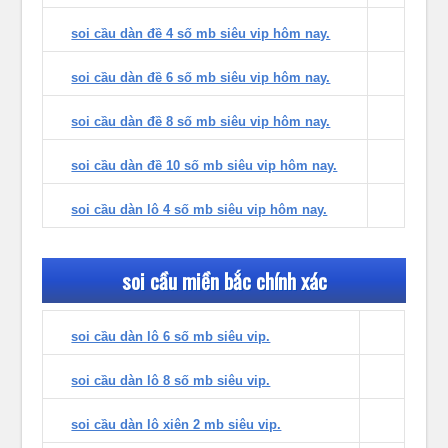
soi cầu dàn đề 4 số mb siêu vip hôm nay.
soi cầu dàn đề 6 số mb siêu vip hôm nay.
soi cầu dàn đề 8 số mb siêu vip hôm nay.
soi cầu dàn đề 10 số mb siêu vip hôm nay.
soi cầu dàn lô 4 số mb siêu vip hôm nay.
soi cầu miền bắc chính xác
soi cầu dàn lô 6 số mb siêu vip.
soi cầu dàn lô 8 số mb siêu vip.
soi cầu dàn lô xiên 2 mb siêu vip.