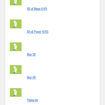
Xổ số Mega 6/45
Xổ số Power 6/55
Max 3D
Max 4D
Thống kê