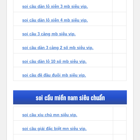
soi cầu dàn lô xiên 3 mb siêu vip.
soi cầu dàn lô xiên 4 mb siêu vip.
soi cầu 3 càng mb siêu vip.
soi cầu dàn 3 càng 2 số mb siêu vip.
soi cầu dàn lô 10 số mb siêu vip.
soi cầu đề đầu đuôi mb siêu vip.
soi cầu miền nam siêu chuẩn
soi cầu xỉu chủ mn siêu vip.
soi cầu giải đặc biệt mn siêu vip.