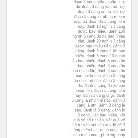
đoán 3 càng siêu chuẩn usa
,
dự đoán 3 càng vào bờ
,
dự
đoán 3 càng xsmb 7/6
,
dự
đoán 3 càng xsmb nam hôm
nay
,
dự đoán đề 3 càng hôm
nay
,
đánh 10 nghìn 3 càng
được bao nhiêu
,
đánh 100
nghìn 3 càng được bao nhiêu
tiền
,
đánh 20 nghìn 3 càng
được bao nhiêu tiền
,
đánh 3
càng
,
đánh 3 càng 1 ăn bao
nhiêu
,
đánh 3 càng 10 nghìn
ăn bao nhiêu
,
đánh 3 càng ăn
bao nhiêu
,
đánh 3 càng ăn
bao nhiêu lần
,
đánh 3 càng ăn
bao nhiêu tiền
,
đánh 3 càng
ăn như thế nào
,
đánh 3 càng
đề
,
đánh 3 càng được bao
nhiêu tiền
,
đánh 3 càng hôm
nay
,
đánh 3 càng là gì
,
đánh
3 càng là như thế nào
,
đánh 3
càng là ntn
,
đánh 3 càng là
sao
,
đánh lô 3 càng
,
đánh lô
3 càng 1 ăn bao nhiêu
,
kết
quả xổ số tư vấn
,
kết quả xổ
số tư vấn soi cầu víp
,
lô đề 3
càng miền bac
,
minh ngọc soi
cầu miền nam
,
phương pháp