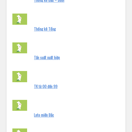
Thống kê Đầu – Đuôi
Thống kê Tổng
Tần suất xuất hiện
TK từ 00 đến 99
Loto miền Bắc