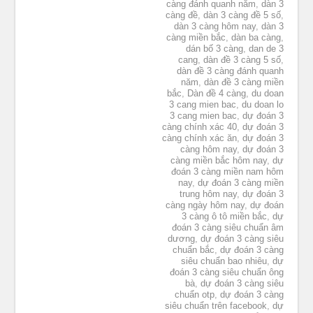
càng đánh quanh năm
,
dàn 3
càng đề
,
dàn 3 càng đề 5 số
,
dàn 3 càng hôm nay
,
dàn 3
càng miền bắc
,
dàn ba càng
,
dán bố 3 càng
,
dan de 3
cang
,
dàn đề 3 càng 5 số
,
dàn đề 3 càng đánh quanh
năm
,
dàn đề 3 càng miền
bắc
,
Dàn đề 4 càng
,
du doan
3 cang mien bac
,
du doan lo
3 cang mien bac
,
dự đoán 3
càng chính xác 40
,
dự đoán 3
càng chính xác ăn
,
dự đoán 3
càng hôm nay
,
dự đoán 3
càng miền bắc hôm nay
,
dự
đoán 3 càng miền nam hôm
nay
,
dự đoán 3 càng miền
trung hôm nay
,
dự đoán 3
càng ngày hôm nay
,
dự đoán
3 càng ô tô miền bắc
,
dự
đoán 3 càng siêu chuẩn âm
dương
,
dự đoán 3 càng siêu
chuẩn bắc
,
dự đoán 3 càng
siêu chuẩn bao nhiêu
,
dự
đoán 3 càng siêu chuẩn ông
bà
,
dự đoán 3 càng siêu
chuẩn otp
,
dự đoán 3 càng
siêu chuẩn trên facebook
,
dự