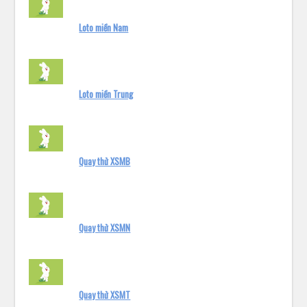
Loto miền Nam
Loto miền Trung
Quay thử XSMB
Quay thử XSMN
Quay thử XSMT