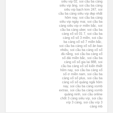
siêu vip 02
,
soi cầu ba càng
siêu vip âng
,
soi cầu ba càng
siêu vip bạch kim 247
,
soi
cầu ba càng siêu vip đẹp nhất
hôm nay
,
soi cầu ba càng
siêu vip ngày mai
,
soi cầu ba
càng siêu vip ơ miền bắc
,
soi
cầu ba càng uber
,
soi cầu ba
càng xổ số 01 7
,
soi cầu ba
càng xổ số 3 miền
,
soi cầu
ba càng xổ số 7 miền bắc
,
soi cầu ba càng xổ số ăn bao
nhiêu
,
soi cầu ba càng xổ số
đà nẵng
,
soi cầu ba càng xổ
số đài miền bắc
,
soi cầu ba
càng xổ số gia lai 888
,
soi
cầu ba càng xổ số kiến thiết
hôm nay
,
soi cầu ba càng xổ
số ơ miền nam
,
soi cầu ba
càng xổ số plus
,
soi cầu ba
càng xổ số quảng ngãi hôm
nay
,
soi cầu ba càng xsmb
extras
,
soi cầu ba càng xsmb
quảng ninh
,
soi cầu online
chốt 3 càng siêu vip
,
soi cầu
víp 3 càng
,
soi cầu víp 3
càng mb