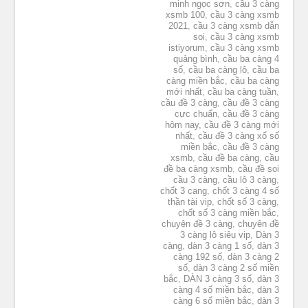
minh ngọc sơn
,
cầu 3 càng
xsmb 100
,
cầu 3 càng xsmb
2021
,
cầu 3 càng xsmb dẫn
soi
,
cầu 3 càng xsmb
istiyorum
,
cầu 3 càng xsmb
quảng bình
,
cầu ba càng 4
số
,
cầu ba càng lô
,
cầu ba
càng miền bắc
,
cầu ba càng
mới nhất
,
cầu ba càng tuần
,
cầu đề 3 càng
,
cầu đề 3 càng
cực chuẩn
,
cầu đề 3 càng
hôm nay
,
cầu đề 3 càng mới
nhất
,
cầu đề 3 càng xổ số
miền bắc
,
cầu đề 3 càng
xsmb
,
cầu đề ba càng
,
cầu
đề ba càng xsmb
,
cầu đề soi
cầu 3 càng
,
cầu lô 3 càng
,
chốt 3 cang
,
chốt 3 càng 4 số
thần tài vip
,
chốt số 3 càng
,
chốt số 3 càng miền bắc
,
chuyên đề 3 càng
,
chuyên đề
3 càng lô siêu vip
,
Dàn 3
càng
,
dàn 3 càng 1 số
,
dàn 3
càng 192 số
,
dàn 3 càng 2
số
,
dàn 3 càng 2 số miền
bắc
,
DÀN 3 càng 3 số
,
dàn 3
càng 4 số miền bắc
,
dàn 3
càng 6 số miền bắc
,
dàn 3