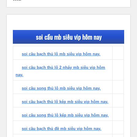
soi cầu mb siêu vip hôm nay
soi cầu bạch thủ lô mb siêu vip hôm nay.
soi cầu bạch thủ lô 2 nháy mb siêu vip hôm
nay.
soi cầu song thủ lô mb siêu vip hôm nay.
soi cầu bạch thủ lô kép mb siêu vip hôm nay.
soi cầu song thủ lô kép mb siêu vip hôm nay.
soi cầu bạch thủ đề mb siêu vip hôm nay.