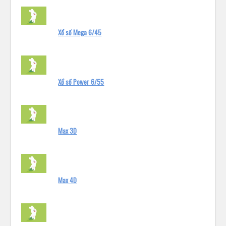
Xổ số Mega 6/45
Xổ số Power 6/55
Max 3D
Max 4D