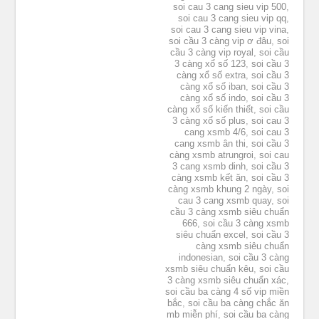
soi cau 3 cang sieu vip 500
,
soi cau 3 cang sieu vip qq
,
soi cau 3 cang sieu vip vina
,
soi cầu 3 càng vip ơ đâu
,
soi
cầu 3 càng vip royal
,
soi cầu
3 càng xổ số 123
,
soi cầu 3
càng xổ số extra
,
soi cầu 3
càng xổ số iban
,
soi cầu 3
càng xổ số indo
,
soi cầu 3
càng xổ số kiến thiết
,
soi cầu
3 càng xổ số plus
,
soi cau 3
cang xsmb 4/6
,
soi cau 3
cang xsmb ân thi
,
soi cầu 3
càng xsmb atrungroi
,
soi cau
3 cang xsmb dinh
,
soi cầu 3
càng xsmb kết ăn
,
soi cầu 3
càng xsmb khung 2 ngày
,
soi
cau 3 cang xsmb quay
,
soi
cầu 3 càng xsmb siêu chuẩn
666
,
soi cầu 3 càng xsmb
siêu chuẩn excel
,
soi cầu 3
càng xsmb siêu chuẩn
indonesian
,
soi cầu 3 càng
xsmb siêu chuẩn kêu
,
soi cầu
3 càng xsmb siêu chuẩn xác
,
soi cầu ba càng 4 số vip miền
bắc
,
soi cầu ba càng chắc ăn
mb miễn phí
,
soi cầu ba càng