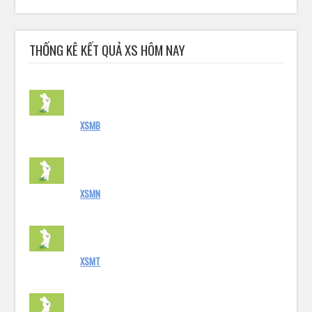
THỐNG KÊ KẾT QUẢ XS HÔM NAY
XSMB
XSMN
XSMT