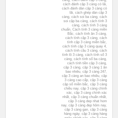
cách đánh cặp 3 càng có lãi
,
cách đánh dàn cặp 3 càng có
lãi
,
cách ghép dàn cặp 3
càng
,
cách soi ba càng
,
cách
soi cặp ba càng
,
cách tính 3
càng
,
cách tính 3 càng
chuẩn
,
Cách tính 3 càng miền
Bắc
,
cách tính ăn 3 càng
,
cách tính cặp 3 càng
,
cách
tính cặp 3 càng miền bắc
,
cách tính cặp 3 càng quay 4
,
cách tính cầu 3 càng
,
cách
tính lô 3 càng
,
cách tính số 3
càng
,
cách tính số ba càng
,
cách tính tiền cặp 3 càng
,
cặp 3 càng
,
cặp 3 càng 1 ăn
bao nhiêu
,
cặp 3 càng 247
,
cặp 3 càng an bao nhiêu
,
cặp
3 càng cao cấp
,
cặp 3 càng
cặp số miền bắc
,
cặp 3 càng
chiều nay
,
cặp 3 càng chính
xác
,
cặp 3 càng chính xác
nhất
,
cặp 3 càng chuẩn nhất
,
cặp 3 càng dep nhat hom
nay
,
cặp 3 càng đẹp hôm nay
,
cặp 3 càng gan
,
cặp 3 càng
hàng ngày
,
cặp 3 càng hàng
ngày chính xác
,
cặp 3 càng