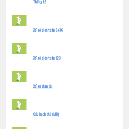
Thống kê
Xổ số điện toán 6x36
Xổ số điện toán 123
Xổ số thần tài
Cầu bạch thủ (MB)