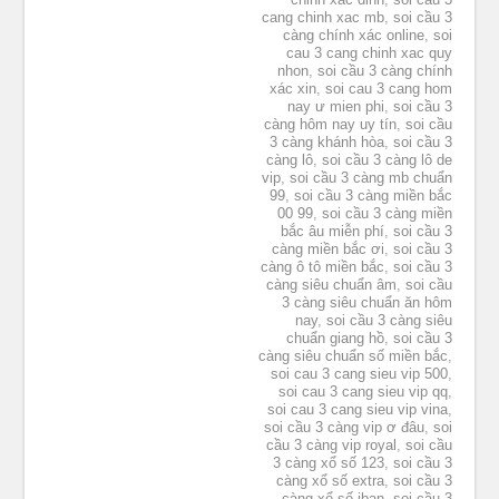
cang chinh xac mb
,
soi cầu 3
càng chính xác online
,
soi
cau 3 cang chinh xac quy
nhon
,
soi cầu 3 càng chính
xác xin
,
soi cau 3 cang hom
nay ư mien phi
,
soi cầu 3
càng hôm nay uy tín
,
soi cầu
3 càng khánh hòa
,
soi cầu 3
càng lô
,
soi cầu 3 càng lô de
vip
,
soi cầu 3 càng mb chuẩn
99
,
soi cầu 3 càng miền bắc
00 99
,
soi cầu 3 càng miền
bắc âu miễn phí
,
soi cầu 3
càng miền bắc ơi
,
soi cầu 3
càng ô tô miền bắc
,
soi cầu 3
càng siêu chuẩn âm
,
soi cầu
3 càng siêu chuẩn ăn hôm
nay
,
soi cầu 3 càng siêu
chuẩn giang hồ
,
soi cầu 3
càng siêu chuẩn số miền bắc
,
soi cau 3 cang sieu vip 500
,
soi cau 3 cang sieu vip qq
,
soi cau 3 cang sieu vip vina
,
soi cầu 3 càng vip ơ đâu
,
soi
cầu 3 càng vip royal
,
soi cầu
3 càng xổ số 123
,
soi cầu 3
càng xổ số extra
,
soi cầu 3
càng xổ số iban
,
soi cầu 3