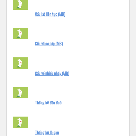
Cầu lật liên tục (MB)
Cầu về cả cặp (MB)
Cầu về nhiều nháy (MB)
Thống kê đầu đuôi
Thống kê lô gan