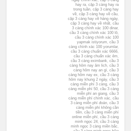
hay ra
,
cặp 3 càng hay ra
trong tuần
,
cặp 3 càng hay
về
,
cặp 3 càng hay về cầu
,
cặp 3 càng hay về hàng ngày
,
cặp 3 càng hay về nhất
,
cầu
3 càng chính xác 100 dinar
,
cầu 3 càng chính xác 100 lô
,
cầu 3 càng chính xác 100
yapmak istiyorum
,
cầu 3
càng chính xác 100 yorumlar
,
cầu 3 càng chuẩn xác 6666
,
cầu 3 càng chuẩn xác êm
,
cầu 3 càng eximbank
,
cầu 3
càng hôm nay âm lich
,
cầu 3
càng hôm nay an gì
,
cầu 3
càng hôm nay ex
,
cầu 3 càng
hôm nay khung 2 ngày
,
cầu 3
càng miễn phí 3 càng
,
cầu 3
càng miễn phí 50
,
cầu 3 càng
miễn phí an giang
,
cầu 3
càng miễn phí chính xác
,
cầu
3 càng miễn phí đoán
,
cầu 3
càng miễn phí không cần
tiền
,
cầu 3 càng miễn phí
online miễn phí
,
cầu 3 càng
minh ngọc 24
,
cầu 3 càng
minh ngọc 3 càng miền bắc
,
cầu 3 càng minh ngọc bữa