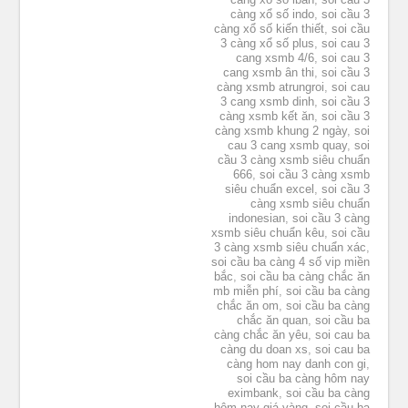
càng xổ số indo
,
soi cầu 3
càng xổ số kiến thiết
,
soi cầu
3 càng xổ số plus
,
soi cau 3
cang xsmb 4/6
,
soi cau 3
cang xsmb ân thi
,
soi cầu 3
càng xsmb atrungroi
,
soi cau
3 cang xsmb dinh
,
soi cầu 3
càng xsmb kết ăn
,
soi cầu 3
càng xsmb khung 2 ngày
,
soi
cau 3 cang xsmb quay
,
soi
cầu 3 càng xsmb siêu chuẩn
666
,
soi cầu 3 càng xsmb
siêu chuẩn excel
,
soi cầu 3
càng xsmb siêu chuẩn
indonesian
,
soi cầu 3 càng
xsmb siêu chuẩn kêu
,
soi cầu
3 càng xsmb siêu chuẩn xác
,
soi cầu ba càng 4 số vip miền
bắc
,
soi cầu ba càng chắc ăn
mb miễn phí
,
soi cầu ba càng
chắc ăn om
,
soi cầu ba càng
chắc ăn quan
,
soi cầu ba
càng chắc ăn yêu
,
soi cau ba
càng du doan xs
,
soi cau ba
càng hom nay danh con gi
,
soi cầu ba càng hôm nay
eximbank
,
soi cầu ba càng
hôm nay giá vàng
,
soi cầu ba