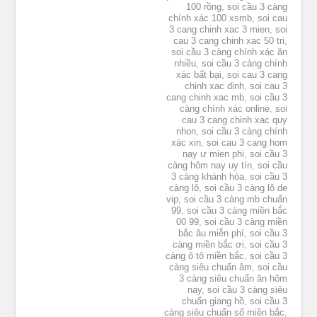
100 rồng
,
soi cầu 3 càng
chính xác 100 xsmb
,
soi cau
3 cang chinh xac 3 mien
,
soi
cau 3 cang chinh xac 50 tri
,
soi cầu 3 càng chính xác ăn
nhiều
,
soi cầu 3 càng chính
xác bất bại
,
soi cau 3 cang
chinh xac dinh
,
soi cau 3
cang chinh xac mb
,
soi cầu 3
càng chính xác online
,
soi
cau 3 cang chinh xac quy
nhon
,
soi cầu 3 càng chính
xác xin
,
soi cau 3 cang hom
nay ư mien phi
,
soi cầu 3
càng hôm nay uy tín
,
soi cầu
3 càng khánh hòa
,
soi cầu 3
càng lô
,
soi cầu 3 càng lô de
vip
,
soi cầu 3 càng mb chuẩn
99
,
soi cầu 3 càng miền bắc
00 99
,
soi cầu 3 càng miền
bắc âu miễn phí
,
soi cầu 3
càng miền bắc ơi
,
soi cầu 3
càng ô tô miền bắc
,
soi cầu 3
càng siêu chuẩn âm
,
soi cầu
3 càng siêu chuẩn ăn hôm
nay
,
soi cầu 3 càng siêu
chuẩn giang hồ
,
soi cầu 3
càng siêu chuẩn số miền bắc
,