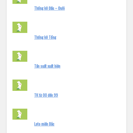
Thống kê Đầu – Đuôi
Thống kê Tổng
Tần suất xuất hiện
TK từ 00 đến 99
Loto miền Bắc