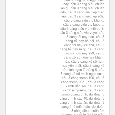
nay
,
cầu 3 càng siêu chuẩn
ăn gì
,
cầu 3 càng siêu chuẩn
indo
,
cầu 3 càng siêu vip 4 số
vip
,
cầu 3 càng siêu vip êđê
,
cầu 3 càng siêu vip khung
,
cầu 3 càng siêu vip kubota
,
cầu 3 càng siêu vip miễn phí
,
cầu 3 càng siêu vip yoyo
,
cầu
3 càng tối nay dàn
,
cầu 3
càng tối nay hà nội
,
cầu 3
càng tối nay iceland
,
cầu 3
càng tối nay ra gì
,
cầu 3 càng
xổ số hôm nay 999
,
cầu 3
càng xổ số hôm nay khánh
hòa
,
cầu 3 càng xổ số hôm
nay yên nhật
,
cầu 3 càng xổ
số minh ngọc 7 tháng 6
,
cầu
3 càng xổ số minh ngọc sơn
,
cầu 3 càng xsmb 100
,
cầu 3
càng xsmb 2021
,
cầu 3 càng
xsmb dẫn soi
,
cầu 3 càng
xsmb istiyorum
,
cầu 3 càng
xsmb quảng bình
,
dự đoán 3
càng chính xác 40
,
dự đoán 3
càng chính xác ăn
,
dự đoán 3
càng ô tô miền bắc
,
dự đoán
3 càng siêu chuẩn âm
dương
,
dự đoán 3 càng siêu