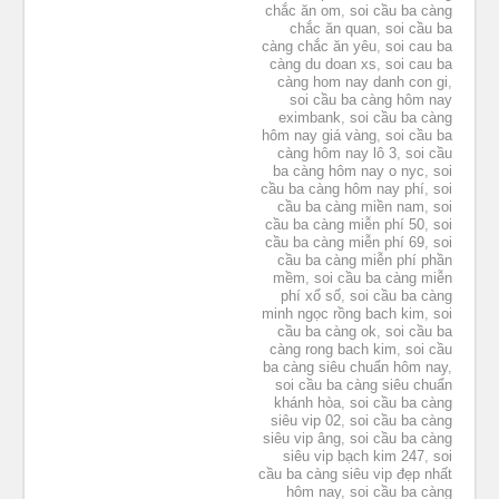
chắc ăn om
,
soi cầu ba càng
chắc ăn quan
,
soi cầu ba
càng chắc ăn yêu
,
soi cau ba
càng du doan xs
,
soi cau ba
càng hom nay danh con gi
,
soi cầu ba càng hôm nay
eximbank
,
soi cầu ba càng
hôm nay giá vàng
,
soi cầu ba
càng hôm nay lô 3
,
soi cầu
ba càng hôm nay o nyc
,
soi
cầu ba càng hôm nay phí
,
soi
cầu ba càng miền nam
,
soi
cầu ba càng miễn phí 50
,
soi
cầu ba càng miễn phí 69
,
soi
cầu ba càng miễn phí phần
mềm
,
soi cầu ba càng miễn
phí xổ số
,
soi cầu ba càng
minh ngọc rồng bach kim
,
soi
cầu ba càng ok
,
soi cầu ba
càng rong bach kim
,
soi cầu
ba càng siêu chuẩn hôm nay
,
soi cầu ba càng siêu chuẩn
khánh hòa
,
soi cầu ba càng
siêu vip 02
,
soi cầu ba càng
siêu vip âng
,
soi cầu ba càng
siêu vip bạch kim 247
,
soi
cầu ba càng siêu vip đẹp nhất
hôm nay
,
soi cầu ba càng