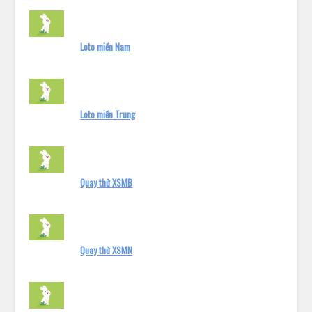
Loto miền Nam
Loto miền Trung
Quay thử XSMB
Quay thử XSMN