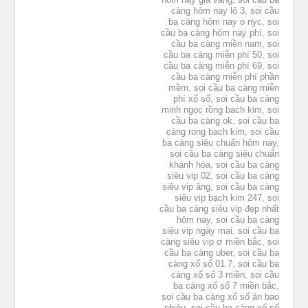
càng hôm nay lô 3
,
soi cầu
ba càng hôm nay o nyc
,
soi
cầu ba càng hôm nay phí
,
soi
cầu ba càng miền nam
,
soi
cầu ba càng miễn phí 50
,
soi
cầu ba càng miễn phí 69
,
soi
cầu ba càng miễn phí phần
mềm
,
soi cầu ba càng miễn
phí xổ số
,
soi cầu ba càng
minh ngọc rồng bach kim
,
soi
cầu ba càng ok
,
soi cầu ba
càng rong bach kim
,
soi cầu
ba càng siêu chuẩn hôm nay
,
soi cầu ba càng siêu chuẩn
khánh hòa
,
soi cầu ba càng
siêu vip 02
,
soi cầu ba càng
siêu vip âng
,
soi cầu ba càng
siêu vip bạch kim 247
,
soi
cầu ba càng siêu vip đẹp nhất
hôm nay
,
soi cầu ba càng
siêu vip ngày mai
,
soi cầu ba
càng siêu vip ơ miền bắc
,
soi
cầu ba càng uber
,
soi cầu ba
càng xổ số 01 7
,
soi cầu ba
càng xổ số 3 miền
,
soi cầu
ba càng xổ số 7 miền bắc
,
soi cầu ba càng xổ số ăn bao
nhiêu
,
soi cầu ba càng xổ số