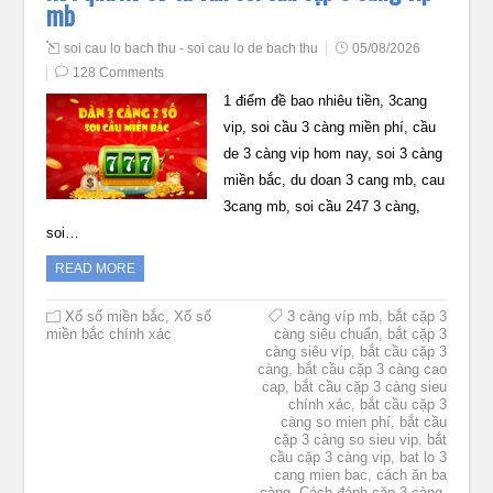
mb
soi cau lo bach thu - soi cau lo de bach thu
05/08/2026
128 Comments
1 điểm đề bao nhiêu tiền, 3cang
vip, soi cầu 3 càng miền phí, cầu
de 3 càng vip hom nay, soi 3 càng
miền bắc, du doan 3 cang mb, cau
3cang mb, soi cầu 247 3 càng,
soi…
READ MORE
Xổ số miền bắc
,
Xổ số
3 càng víp mb
,
bắt cặp 3
miền bắc chính xác
càng siêu chuẩn
,
bắt cặp 3
càng siêu víp
,
bắt cầu cặp 3
càng
,
bắt cầu cặp 3 càng cao
cap
,
bắt cầu cặp 3 càng sieu
chính xác
,
bắt cầu cặp 3
càng so mien phí
,
bắt cầu
cặp 3 càng so sieu vip
,
bắt
cầu cặp 3 càng vip
,
bat lo 3
cang mien bac
,
cách ăn ba
càng
,
Cách đánh cặp 3 càng
,