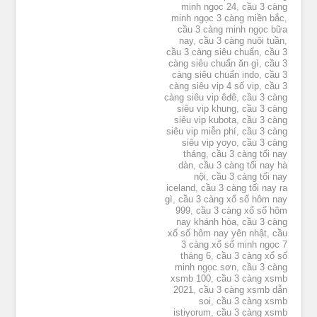
minh ngọc 24
,
cầu 3 càng
minh ngọc 3 càng miền bắc
,
cầu 3 càng minh ngọc bữa
nay
,
cầu 3 càng nuôi tuần
,
cầu 3 càng siêu chuẩn
,
cầu 3
càng siêu chuẩn ăn gì
,
cầu 3
càng siêu chuẩn indo
,
cầu 3
càng siêu vip 4 số vip
,
cầu 3
càng siêu vip êđê
,
cầu 3 càng
siêu vip khung
,
cầu 3 càng
siêu vip kubota
,
cầu 3 càng
siêu vip miễn phí
,
cầu 3 càng
siêu vip yoyo
,
cầu 3 càng
tháng
,
cầu 3 càng tối nay
dàn
,
cầu 3 càng tối nay hà
nội
,
cầu 3 càng tối nay
iceland
,
cầu 3 càng tối nay ra
gì
,
cầu 3 càng xổ số hôm nay
999
,
cầu 3 càng xổ số hôm
nay khánh hòa
,
cầu 3 càng
xổ số hôm nay yên nhật
,
cầu
3 càng xổ số minh ngọc 7
tháng 6
,
cầu 3 càng xổ số
minh ngọc sơn
,
cầu 3 càng
xsmb 100
,
cầu 3 càng xsmb
2021
,
cầu 3 càng xsmb dẫn
soi
,
cầu 3 càng xsmb
istiyorum
,
cầu 3 càng xsmb