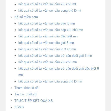
kết quả xổ số tư vấn soi cầu xíu chủ mt
kết quả xổ số tư vấn soi cầu song thủ lô mt
Xổ số miền nam
kết quả xổ số tư vấn soi cầu bao lô mn
kết quả xổ số tư vấn soi cầu cặp xíu chủ mn
kết quả xổ số tư vấn soi cầu đặc biệt mn
kết quả xổ số tư vấn soi cầu giải 8 mn
kết quả xổ số tư vấn soi cầu lô 3 số mn
kết quả xổ số tư vấn soi cầu sớ đầu đuôi giải 8 mn
kết quả xổ số tư vấn soi cầu xíu chủ mn
kết quả xổ số tư vấn soi cầu sớ đầu đuôi giải đặc biệt 8
mn
kết quả xổ số tư vấn soi cầu song thủ lô mn
Tham khảo lô đề
Tin tức chốt số
TRỰC TIẾP KẾT QUẢ XS
XSMB