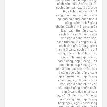
cách đánh cặp 3 càng có lãi
,
cách đánh dàn cặp 3 càng có
lãi
,
cách ghép dàn cặp 3
càng
,
cách soi ba càng
,
cách
soi cặp ba càng
,
cách tính 3
càng
,
cách tính 3 càng
chuẩn
,
Cách tính 3 càng miền
Bắc
,
cách tính ăn 3 càng
,
cách tính cặp 3 càng
,
cách
tính cặp 3 càng miền bắc
,
cách tính cặp 3 càng quay 4
,
cách tính cầu 3 càng
,
cách
tính lô 3 càng
,
cách tính số 3
càng
,
cách tính số ba càng
,
cách tính tiền cặp 3 càng
,
cặp 3 càng
,
cặp 3 càng 1 ăn
bao nhiêu
,
cặp 3 càng 247
,
cặp 3 càng an bao nhiêu
,
cặp
3 càng cao cấp
,
cặp 3 càng
cặp số miền bắc
,
cặp 3 càng
chiều nay
,
cặp 3 càng chính
xác
,
cặp 3 càng chính xác
nhất
,
cặp 3 càng chuẩn nhất
,
cặp 3 càng dep nhat hom
nay
,
cặp 3 càng đẹp hôm nay
,
cặp 3 càng gan
,
cặp 3 càng
hàng ngày
,
cặp 3 càng hàng
ngày chính xác
,
cặp 3 càng