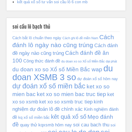
kết quả xổ số tư vấn soi cầu lô 6 con mb
soi cầu lô bạch thủ
Cách
Cách bắt lô chuẩn theo ngày
Cách ghi lô đề miền Nam
đánh lô ngày nào cũng trúng
Cách đánh
Cách đánh đề ăn
đề ngày nào cũng trúng
100
Công thức đánh đề
du doan xo so Xổ số Miền Bắc dại phát
du
du doan xo so Xổ số Miền Bắc wap
doan XSMB 3 so
dự đoán xổ số hôm nay
dự đoán xổ số miền bắc
ket xo so
mien bac
ket xo so mien bac truc tiep
ket
xo so xsmb
ket xo so xsmb truc tiep
kinh
nghiệm dự đoán lô đề chính xác
Kinh nghiệm đánh
kêt quả xổ số
Mẹo đánh
đề
kq xổ số miền bắc
đề
soi cau bach thu
quay thử kqxsmb hôm nay
soi