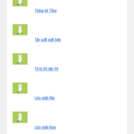
Thống kê Tổng
Tần suất xuất hiện
TK từ 00 đến 99
Loto miền Bắc
Loto miền Nam