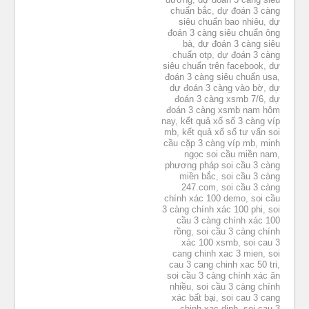
chuẩn bắc
,
dự đoán 3 càng
siêu chuẩn bao nhiêu
,
dự
đoán 3 càng siêu chuẩn ông
bà
,
dự đoán 3 càng siêu
chuẩn otp
,
dự đoán 3 càng
siêu chuẩn trên facebook
,
dự
đoán 3 càng siêu chuẩn usa
,
dự đoán 3 càng vào bờ
,
dự
đoán 3 càng xsmb 7/6
,
dự
đoán 3 càng xsmb nam hôm
nay
,
kết quả xổ số 3 càng víp
mb
,
kết quả xổ số tư vấn soi
cầu cặp 3 càng víp mb
,
minh
ngọc soi cầu miền nam
,
phương pháp soi cầu 3 càng
miền bắc
,
soi cầu 3 càng
247.com
,
soi cầu 3 càng
chính xác 100 demo
,
soi cầu
3 càng chính xác 100 phi
,
soi
cầu 3 càng chính xác 100
rồng
,
soi cầu 3 càng chính
xác 100 xsmb
,
soi cau 3
cang chinh xac 3 mien
,
soi
cau 3 cang chinh xac 50 tri
,
soi cầu 3 càng chính xác ăn
nhiều
,
soi cầu 3 càng chính
xác bất bại
,
soi cau 3 cang
chinh xac dinh
,
soi cau 3