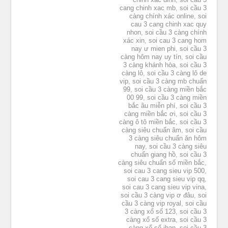
cang chinh xac mb
,
soi cầu 3
càng chính xác online
,
soi
cau 3 cang chinh xac quy
nhon
,
soi cầu 3 càng chính
xác xin
,
soi cau 3 cang hom
nay ư mien phi
,
soi cầu 3
càng hôm nay uy tín
,
soi cầu
3 càng khánh hòa
,
soi cầu 3
càng lô
,
soi cầu 3 càng lô de
vip
,
soi cầu 3 càng mb chuẩn
99
,
soi cầu 3 càng miền bắc
00 99
,
soi cầu 3 càng miền
bắc âu miễn phí
,
soi cầu 3
càng miền bắc ơi
,
soi cầu 3
càng ô tô miền bắc
,
soi cầu 3
càng siêu chuẩn âm
,
soi cầu
3 càng siêu chuẩn ăn hôm
nay
,
soi cầu 3 càng siêu
chuẩn giang hồ
,
soi cầu 3
càng siêu chuẩn số miền bắc
,
soi cau 3 cang sieu vip 500
,
soi cau 3 cang sieu vip qq
,
soi cau 3 cang sieu vip vina
,
soi cầu 3 càng vip ơ đâu
,
soi
cầu 3 càng vip royal
,
soi cầu
3 càng xổ số 123
,
soi cầu 3
càng xổ số extra
,
soi cầu 3
càng xổ số iban
,
soi cầu 3