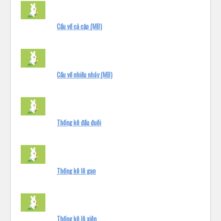
Cầu về cả cặp (MB)
Cầu về nhiều nháy (MB)
Thống kê đầu đuôi
Thống kê lô gan
Thống kê lô xiên