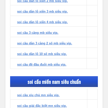
soi cầu dàn lô xiên 2 mb siêu vip.
soi cầu dàn lô xiên 3 mb siêu vip.
soi cầu dàn lô xiên 4 mb siêu vip.
soi cầu 3 càng mb siêu vip.
soi cầu dàn 3 càng 2 số mb siêu vip.
soi cầu dàn lô 10 số mb siêu vip.
soi cầu đề đầu đuôi mb siêu vip.
soi cầu miền nam siêu chuẩn
soi cầu xỉu chủ mn siêu vip.
soi cầu giải đặc biệt mn siêu vip.