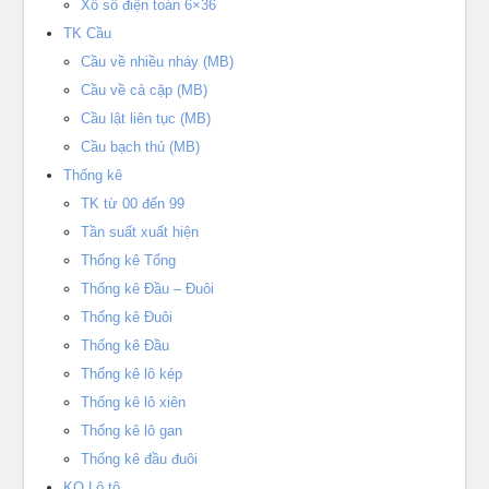
Xổ số điện toán 6×36
TK Cầu
Cầu về nhiều nháy (MB)
Cầu về cả cặp (MB)
Cầu lật liên tục (MB)
Cầu bạch thủ (MB)
Thống kê
TK từ 00 đến 99
Tần suất xuất hiện
Thống kê Tổng
Thống kê Đầu – Đuôi
Thống kê Đuôi
Thống kê Đầu
Thống kê lô kép
Thống kê lô xiên
Thống kê lô gan
Thống kê đầu đuôi
KQ Lô tô