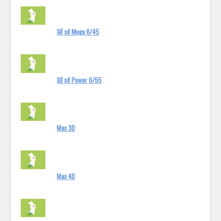
Xổ số Mega 6/45
Xổ số Power 6/55
Max 3D
Max 4D