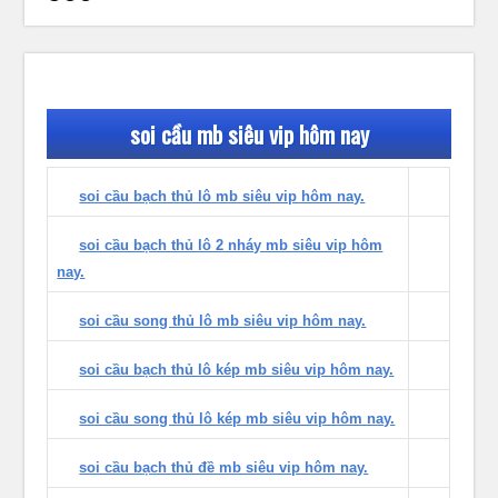
soi cầu mb siêu vip hôm nay
soi cầu bạch thủ lô mb siêu vip hôm nay.
soi cầu bạch thủ lô 2 nháy mb siêu vip hôm
nay.
soi cầu song thủ lô mb siêu vip hôm nay.
soi cầu bạch thủ lô kép mb siêu vip hôm nay.
soi cầu song thủ lô kép mb siêu vip hôm nay.
soi cầu bạch thủ đề mb siêu vip hôm nay.