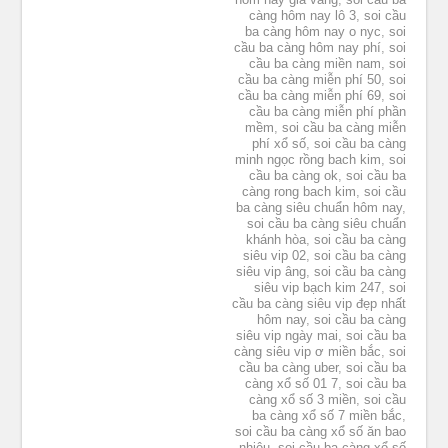
càng hôm nay lô 3
,
soi cầu
ba càng hôm nay o nyc
,
soi
cầu ba càng hôm nay phí
,
soi
cầu ba càng miền nam
,
soi
cầu ba càng miễn phí 50
,
soi
cầu ba càng miễn phí 69
,
soi
cầu ba càng miễn phí phần
mềm
,
soi cầu ba càng miễn
phí xổ số
,
soi cầu ba càng
minh ngọc rồng bach kim
,
soi
cầu ba càng ok
,
soi cầu ba
càng rong bach kim
,
soi cầu
ba càng siêu chuẩn hôm nay
,
soi cầu ba càng siêu chuẩn
khánh hòa
,
soi cầu ba càng
siêu vip 02
,
soi cầu ba càng
siêu vip âng
,
soi cầu ba càng
siêu vip bạch kim 247
,
soi
cầu ba càng siêu vip đẹp nhất
hôm nay
,
soi cầu ba càng
siêu vip ngày mai
,
soi cầu ba
càng siêu vip ơ miền bắc
,
soi
cầu ba càng uber
,
soi cầu ba
càng xổ số 01 7
,
soi cầu ba
càng xổ số 3 miền
,
soi cầu
ba càng xổ số 7 miền bắc
,
soi cầu ba càng xổ số ăn bao
nhiêu
,
soi cầu ba càng xổ số