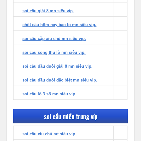
soi cầu giải 8 mn siêu vip.
chốt cầu hôm nay bao lô mn siêu vip.
soi cầu cặp xỉu chủ mn siêu vip.
soi cầu song thủ lô mn siêu vip.
soi cầu đầu đuôi giải 8 mn siêu vip.
soi cầu đầu đuôi đặc biệt mn siêu vip.
soi cầu lô 3 số mn siêu vip.
soi cầu miền trung víp
soi cầu xỉu chủ mt siêu vip.