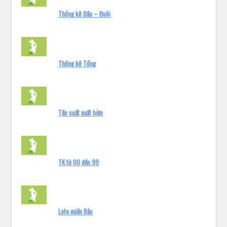
Thống kê Đầu – Đuôi
Thống kê Tổng
Tần suất xuất hiện
TK từ 00 đến 99
Loto miền Bắc