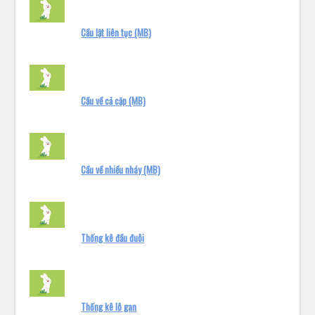
Cầu lật liên tục (MB)
Cầu về cả cặp (MB)
Cầu về nhiều nháy (MB)
Thống kê đầu đuôi
Thống kê lô gan