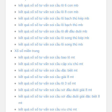
kết quả xổ số tư vấn soi cầu lô 6 con mb
kết quả xổ số tư vấn soi cầu lô 8 con mb
kết quả xổ số tư vấn soi cầu lô bạch thủ kép mb
kết quả xổ số tư vấn soi cầu lô bạch thủ mb
kết quả xổ số tư vấn soi cầu lô đề đầu đuôi mb
kết quả xổ số tư vấn soi cầu lô song thủ kép mb
kết quả xổ số tư vấn soi cầu lô song thủ mb
Xổ số miền trung
kết quả xổ số tư vấn soi cầu bao lô mt
kết quả xổ số tư vấn soi cầu cặp xíu chủ mt
kết quả xổ số tư vấn soi cầu đặc biệt mt
kết quả xổ số tư vấn soi cầu giải 8 mt
kết quả xổ số tư vấn soi cầu lô 3 số mt
kết quả xổ số tư vấn soi cầu sớ đầu đuôi giải 8 mt
kết quả xổ số tư vấn soi cầu sớ đầu đuôi giải đặc biệt 8
mt
kết quả xổ số tư vấn soi cầu xíu chủ mt