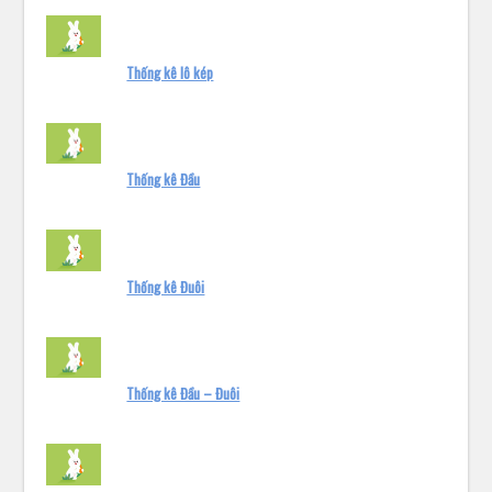
Thống kê lô kép
Thống kê Đầu
Thống kê Đuôi
Thống kê Đầu – Đuôi