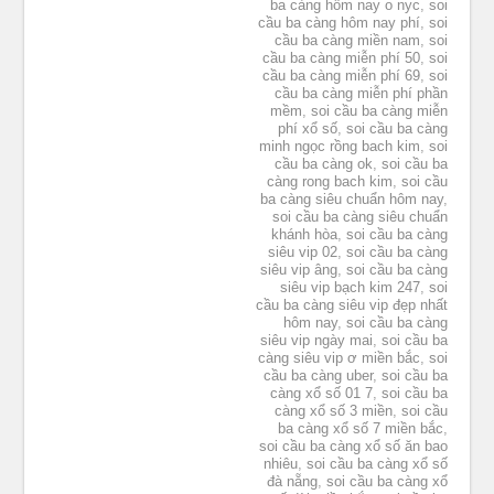
ba càng hôm nay o nyc
,
soi
cầu ba càng hôm nay phí
,
soi
cầu ba càng miền nam
,
soi
cầu ba càng miễn phí 50
,
soi
cầu ba càng miễn phí 69
,
soi
cầu ba càng miễn phí phần
mềm
,
soi cầu ba càng miễn
phí xổ số
,
soi cầu ba càng
minh ngọc rồng bach kim
,
soi
cầu ba càng ok
,
soi cầu ba
càng rong bach kim
,
soi cầu
ba càng siêu chuẩn hôm nay
,
soi cầu ba càng siêu chuẩn
khánh hòa
,
soi cầu ba càng
siêu vip 02
,
soi cầu ba càng
siêu vip âng
,
soi cầu ba càng
siêu vip bạch kim 247
,
soi
cầu ba càng siêu vip đẹp nhất
hôm nay
,
soi cầu ba càng
siêu vip ngày mai
,
soi cầu ba
càng siêu vip ơ miền bắc
,
soi
cầu ba càng uber
,
soi cầu ba
càng xổ số 01 7
,
soi cầu ba
càng xổ số 3 miền
,
soi cầu
ba càng xổ số 7 miền bắc
,
soi cầu ba càng xổ số ăn bao
nhiêu
,
soi cầu ba càng xổ số
đà nẵng
,
soi cầu ba càng xổ