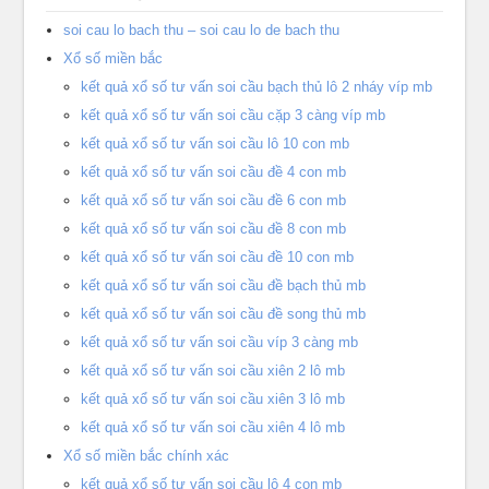
soi cau lo bach thu – soi cau lo de bach thu
Xổ số miền bắc
kết quả xổ số tư vấn soi cầu bạch thủ lô 2 nháy víp mb
kết quả xổ số tư vấn soi cầu cặp 3 càng víp mb
kết quả xổ số tư vấn soi cầu lô 10 con mb
kết quả xổ số tư vấn soi cầu đề 4 con mb
kết quả xổ số tư vấn soi cầu đề 6 con mb
kết quả xổ số tư vấn soi cầu đề 8 con mb
kết quả xổ số tư vấn soi cầu đề 10 con mb
kết quả xổ số tư vấn soi cầu đề bạch thủ mb
kết quả xổ số tư vấn soi cầu đề song thủ mb
kết quả xổ số tư vấn soi cầu víp 3 càng mb
kết quả xổ số tư vấn soi cầu xiên 2 lô mb
kết quả xổ số tư vấn soi cầu xiên 3 lô mb
kết quả xổ số tư vấn soi cầu xiên 4 lô mb
Xổ số miền bắc chính xác
kết quả xổ số tư vấn soi cầu lô 4 con mb