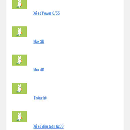
Xổ số Power 6/55
Max 3D
Max 4D
Thống kê
Xổ số điện toán 6x36