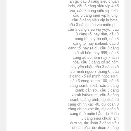
ăn gì
,
cầu 3 càng siêu chuẩn
indo
,
cầu 3 càng siêu vip 4 số
vip
,
cầu 3 càng siêu vip êđê
,
cầu 3 càng siêu vip khung
,
cầu 3 càng siêu vip kubota
,
cầu 3 càng siêu vip miễn phí
,
cầu 3 càng siêu vip yoyo
,
cầu
3 càng tối nay dàn
,
cầu 3
càng tối nay hà nội
,
cầu 3
càng tối nay iceland
,
cầu 3
càng tối nay ra gì
,
cầu 3 càng
xổ số hôm nay 999
,
cầu 3
càng xổ số hôm nay khánh
hòa
,
cầu 3 càng xổ số hôm
nay yên nhật
,
cầu 3 càng xổ
số minh ngọc 7 tháng 6
,
cầu
3 càng xổ số minh ngọc sơn
,
cầu 3 càng xsmb 100
,
cầu 3
càng xsmb 2021
,
cầu 3 càng
xsmb dẫn soi
,
cầu 3 càng
xsmb istiyorum
,
cầu 3 càng
xsmb quảng bình
,
dự đoán 3
càng chính xác 40
,
dự đoán 3
càng chính xác ăn
,
dự đoán 3
càng ô tô miền bắc
,
dự đoán
3 càng siêu chuẩn âm
dương
,
dự đoán 3 càng siêu
chuẩn bắc
,
dự đoán 3 càng