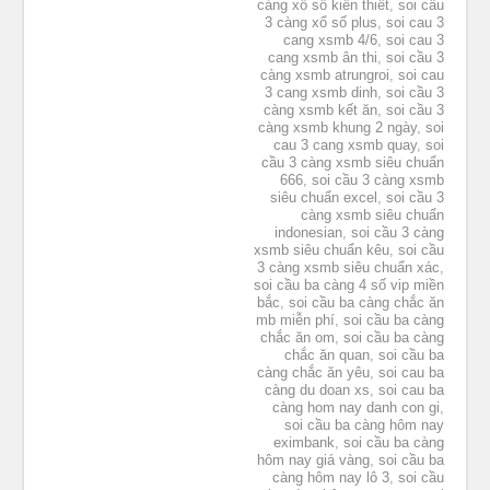
càng xổ số kiến thiết
,
soi cầu
3 càng xổ số plus
,
soi cau 3
cang xsmb 4/6
,
soi cau 3
cang xsmb ân thi
,
soi cầu 3
càng xsmb atrungroi
,
soi cau
3 cang xsmb dinh
,
soi cầu 3
càng xsmb kết ăn
,
soi cầu 3
càng xsmb khung 2 ngày
,
soi
cau 3 cang xsmb quay
,
soi
cầu 3 càng xsmb siêu chuẩn
666
,
soi cầu 3 càng xsmb
siêu chuẩn excel
,
soi cầu 3
càng xsmb siêu chuẩn
indonesian
,
soi cầu 3 càng
xsmb siêu chuẩn kêu
,
soi cầu
3 càng xsmb siêu chuẩn xác
,
soi cầu ba càng 4 số vip miền
bắc
,
soi cầu ba càng chắc ăn
mb miễn phí
,
soi cầu ba càng
chắc ăn om
,
soi cầu ba càng
chắc ăn quan
,
soi cầu ba
càng chắc ăn yêu
,
soi cau ba
càng du doan xs
,
soi cau ba
càng hom nay danh con gi
,
soi cầu ba càng hôm nay
eximbank
,
soi cầu ba càng
hôm nay giá vàng
,
soi cầu ba
càng hôm nay lô 3
,
soi cầu