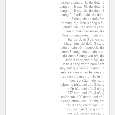
xsmb quảng bình
,
dự đoán 3
càng chính xác 40
,
dự đoán 3
càng chính xác ăn
,
dự đoán 3
càng ô tô miền bắc
,
dự đoán
3 càng siêu chuẩn âm
dương
,
dự đoán 3 càng siêu
chuẩn bắc
,
dự đoán 3 càng
siêu chuẩn bao nhiêu
,
dự
đoán 3 càng siêu chuẩn ông
bà
,
dự đoán 3 càng siêu
chuẩn otp
,
dự đoán 3 càng
siêu chuẩn trên facebook
,
dự
đoán 3 càng siêu chuẩn usa
,
dự đoán 3 càng vào bờ
,
dự
đoán 3 càng xsmb 7/6
,
dự
đoán 3 càng xsmb nam hôm
nay
,
kết quả xổ số 3 càng víp
mb
,
kết quả xổ số tư vấn soi
cầu cặp 3 càng víp mb
,
minh
ngọc soi cầu miền nam
,
phương pháp soi cầu 3 càng
miền bắc
,
soi cầu 3 càng
247.com
,
soi cầu 3 càng
chính xác 100 demo
,
soi cầu
3 càng chính xác 100 phi
,
soi
cầu 3 càng chính xác 100
rồng
,
soi cầu 3 càng chính
xác 100 xsmb
,
soi cau 3