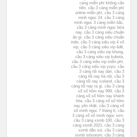
càng miễn phí không cần
tiền
,
cầu 3 càng miễn phí
online miễn phí
,
cầu 3 càng
minh ngọc 24
,
cầu 3 càng
minh ngọc 3 càng miền bắc
,
cầu 3 càng minh ngọc bữa
nay
,
cầu 3 càng siêu chuẩn
ăn gì
,
cầu 3 càng siêu chuẩn
indo
,
cầu 3 càng siêu vip 4 số
vip
,
cầu 3 càng siêu vip êđê
,
cầu 3 càng siêu vip khung
,
cầu 3 càng siêu vip kubota
,
cầu 3 càng siêu vip miễn phí
,
cầu 3 càng siêu vip yoyo
,
cầu
3 càng tối nay dàn
,
cầu 3
càng tối nay hà nội
,
cầu 3
càng tối nay iceland
,
cầu 3
càng tối nay ra gì
,
cầu 3 càng
xổ số hôm nay 999
,
cầu 3
càng xổ số hôm nay khánh
hòa
,
cầu 3 càng xổ số hôm
nay yên nhật
,
cầu 3 càng xổ
số minh ngọc 7 tháng 6
,
cầu
3 càng xổ số minh ngọc sơn
,
cầu 3 càng xsmb 100
,
cầu 3
càng xsmb 2021
,
cầu 3 càng
xsmb dẫn soi
,
cầu 3 càng
xsmb istiyorum
,
cầu 3 càng