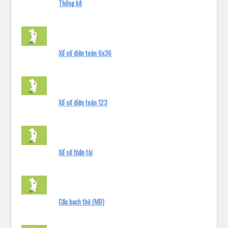
Thống kê
Xổ số điện toán 6x36
Xổ số điện toán 123
Xổ số thần tài
Cầu bạch thủ (MB)