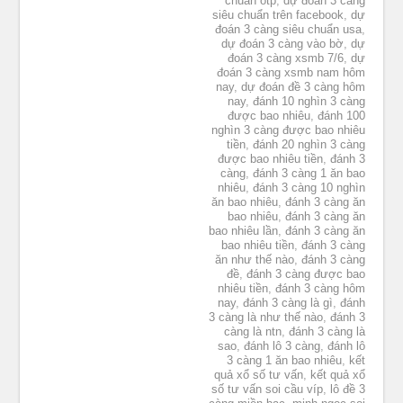
chuẩn otp
,
dự đoán 3 càng
siêu chuẩn trên facebook
,
dự
đoán 3 càng siêu chuẩn usa
,
dự đoán 3 càng vào bờ
,
dự
đoán 3 càng xsmb 7/6
,
dự
đoán 3 càng xsmb nam hôm
nay
,
dự đoán đề 3 càng hôm
nay
,
đánh 10 nghìn 3 càng
được bao nhiêu
,
đánh 100
nghìn 3 càng được bao nhiêu
tiền
,
đánh 20 nghìn 3 càng
được bao nhiêu tiền
,
đánh 3
càng
,
đánh 3 càng 1 ăn bao
nhiêu
,
đánh 3 càng 10 nghìn
ăn bao nhiêu
,
đánh 3 càng ăn
bao nhiêu
,
đánh 3 càng ăn
bao nhiêu lần
,
đánh 3 càng ăn
bao nhiêu tiền
,
đánh 3 càng
ăn như thế nào
,
đánh 3 càng
đề
,
đánh 3 càng được bao
nhiêu tiền
,
đánh 3 càng hôm
nay
,
đánh 3 càng là gì
,
đánh
3 càng là như thế nào
,
đánh 3
càng là ntn
,
đánh 3 càng là
sao
,
đánh lô 3 càng
,
đánh lô
3 càng 1 ăn bao nhiêu
,
kết
quả xổ số tư vấn
,
kết quả xổ
số tư vấn soi cầu víp
,
lô đề 3