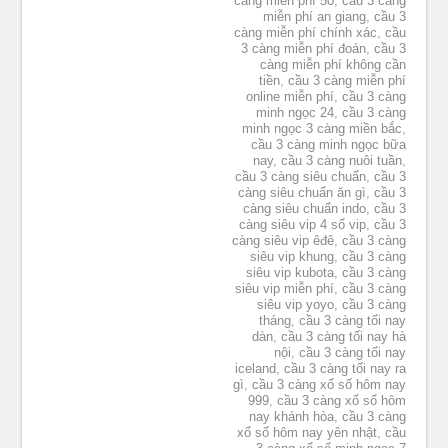
càng miễn phí 50
,
cầu 3 càng
miễn phí an giang
,
cầu 3
càng miễn phí chính xác
,
cầu
3 càng miễn phí đoán
,
cầu 3
càng miễn phí không cần
tiền
,
cầu 3 càng miễn phí
online miễn phí
,
cầu 3 càng
minh ngọc 24
,
cầu 3 càng
minh ngọc 3 càng miền bắc
,
cầu 3 càng minh ngọc bữa
nay
,
cầu 3 càng nuôi tuần
,
cầu 3 càng siêu chuẩn
,
cầu 3
càng siêu chuẩn ăn gì
,
cầu 3
càng siêu chuẩn indo
,
cầu 3
càng siêu vip 4 số vip
,
cầu 3
càng siêu vip êđê
,
cầu 3 càng
siêu vip khung
,
cầu 3 càng
siêu vip kubota
,
cầu 3 càng
siêu vip miễn phí
,
cầu 3 càng
siêu vip yoyo
,
cầu 3 càng
tháng
,
cầu 3 càng tối nay
dàn
,
cầu 3 càng tối nay hà
nội
,
cầu 3 càng tối nay
iceland
,
cầu 3 càng tối nay ra
gì
,
cầu 3 càng xổ số hôm nay
999
,
cầu 3 càng xổ số hôm
nay khánh hòa
,
cầu 3 càng
xổ số hôm nay yên nhật
,
cầu