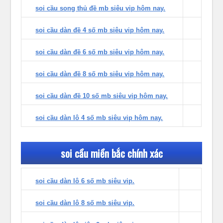
soi cầu song thủ đề mb siêu vip hôm nay.
soi cầu dàn đề 4 số mb siêu vip hôm nay.
soi cầu dàn đề 6 số mb siêu vip hôm nay.
soi cầu dàn đề 8 số mb siêu vip hôm nay.
soi cầu dàn đề 10 số mb siêu vip hôm nay.
soi cầu dàn lô 4 số mb siêu vip hôm nay.
soi cầu miền bắc chính xác
soi cầu dàn lô 6 số mb siêu vip.
soi cầu dàn lô 8 số mb siêu vip.