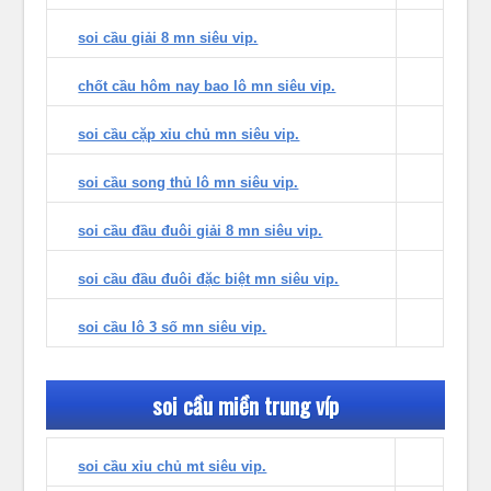
soi cầu giải 8 mn siêu vip.
chốt cầu hôm nay bao lô mn siêu vip.
soi cầu cặp xỉu chủ mn siêu vip.
soi cầu song thủ lô mn siêu vip.
soi cầu đầu đuôi giải 8 mn siêu vip.
soi cầu đầu đuôi đặc biệt mn siêu vip.
soi cầu lô 3 số mn siêu vip.
soi cầu miền trung víp
soi cầu xỉu chủ mt siêu vip.