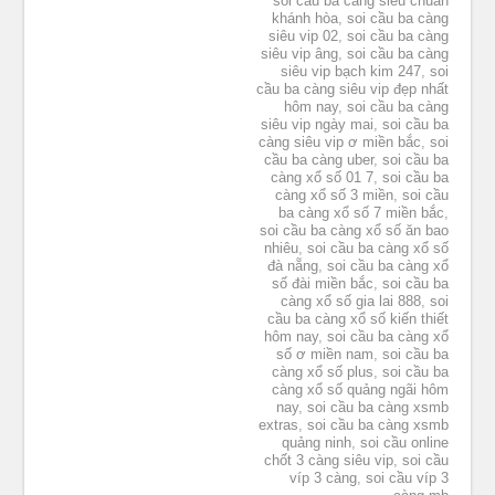
soi cầu ba càng siêu chuẩn
khánh hòa
,
soi cầu ba càng
siêu vip 02
,
soi cầu ba càng
siêu vip âng
,
soi cầu ba càng
siêu vip bạch kim 247
,
soi
cầu ba càng siêu vip đẹp nhất
hôm nay
,
soi cầu ba càng
siêu vip ngày mai
,
soi cầu ba
càng siêu vip ơ miền bắc
,
soi
cầu ba càng uber
,
soi cầu ba
càng xổ số 01 7
,
soi cầu ba
càng xổ số 3 miền
,
soi cầu
ba càng xổ số 7 miền bắc
,
soi cầu ba càng xổ số ăn bao
nhiêu
,
soi cầu ba càng xổ số
đà nẵng
,
soi cầu ba càng xổ
số đài miền bắc
,
soi cầu ba
càng xổ số gia lai 888
,
soi
cầu ba càng xổ số kiến thiết
hôm nay
,
soi cầu ba càng xổ
số ơ miền nam
,
soi cầu ba
càng xổ số plus
,
soi cầu ba
càng xổ số quảng ngãi hôm
nay
,
soi cầu ba càng xsmb
extras
,
soi cầu ba càng xsmb
quảng ninh
,
soi cầu online
chốt 3 càng siêu vip
,
soi cầu
víp 3 càng
,
soi cầu víp 3