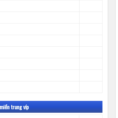
 miền trung víp