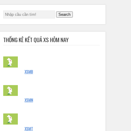
Search
THỐNG KÊ KẾT QUẢ XS HÔM NAY
XSMB
XSMN
XSMT