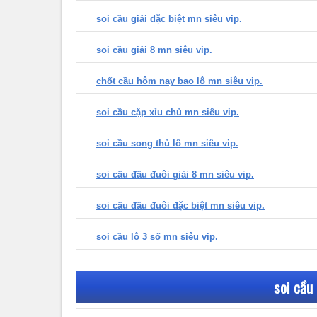
soi cầu giải đặc biệt mn siêu vip.
soi cầu giải 8 mn siêu vip.
chốt cầu hôm nay bao lô mn siêu vip.
soi cầu cặp xỉu chủ mn siêu vip.
soi cầu song thủ lô mn siêu vip.
soi cầu đầu đuôi giải 8 mn siêu vip.
soi cầu đầu đuôi đặc biệt mn siêu vip.
soi cầu lô 3 số mn siêu vip.
soi cầu