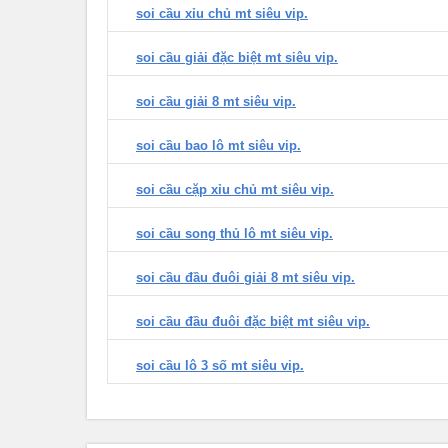
soi cầu xỉu chủ mt siêu vip.
soi cầu giải đặc biệt mt siêu vip.
soi cầu giải 8 mt siêu vip.
soi cầu bao lô mt siêu vip.
soi cầu cặp xỉu chủ mt siêu vip.
soi cầu song thủ lô mt siêu vip.
soi cầu đầu đuôi giải 8 mt siêu vip.
soi cầu đầu đuôi đặc biệt mt siêu vip.
soi cầu lô 3 số mt siêu vip.