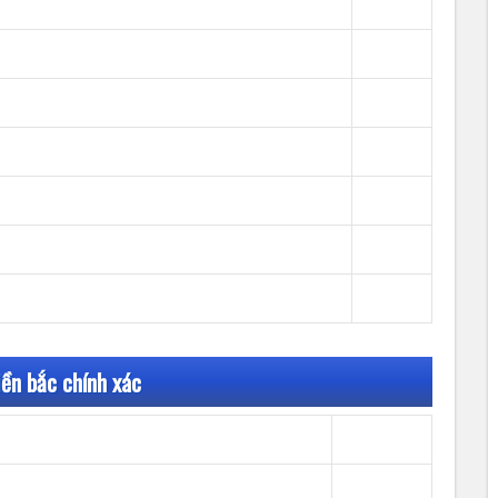
iền bắc chính xác