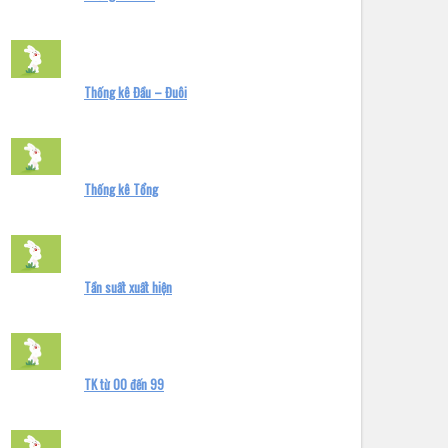
Thống kê Đầu – Đuôi
Thống kê Tổng
Tần suất xuất hiện
TK từ 00 đến 99