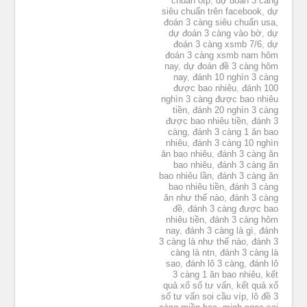
chuẩn otp
,
dự đoán 3 càng
siêu chuẩn trên facebook
,
dự
đoán 3 càng siêu chuẩn usa
,
dự đoán 3 càng vào bờ
,
dự
đoán 3 càng xsmb 7/6
,
dự
đoán 3 càng xsmb nam hôm
nay
,
dự đoán đề 3 càng hôm
nay
,
đánh 10 nghìn 3 càng
được bao nhiêu
,
đánh 100
nghìn 3 càng được bao nhiêu
tiền
,
đánh 20 nghìn 3 càng
được bao nhiêu tiền
,
đánh 3
càng
,
đánh 3 càng 1 ăn bao
nhiêu
,
đánh 3 càng 10 nghìn
ăn bao nhiêu
,
đánh 3 càng ăn
bao nhiêu
,
đánh 3 càng ăn
bao nhiêu lần
,
đánh 3 càng ăn
bao nhiêu tiền
,
đánh 3 càng
ăn như thế nào
,
đánh 3 càng
đề
,
đánh 3 càng được bao
nhiêu tiền
,
đánh 3 càng hôm
nay
,
đánh 3 càng là gì
,
đánh
3 càng là như thế nào
,
đánh 3
càng là ntn
,
đánh 3 càng là
sao
,
đánh lô 3 càng
,
đánh lô
3 càng 1 ăn bao nhiêu
,
kết
quả xổ số tư vấn
,
kết quả xổ
số tư vấn soi cầu víp
,
lô đề 3