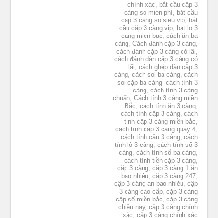
chính xác
,
bắt cầu cặp 3
càng so mien phí
,
bắt cầu
cặp 3 càng so sieu vip
,
bắt
cầu cặp 3 càng vip
,
bat lo 3
cang mien bac
,
cách ăn ba
càng
,
Cách đánh cặp 3 càng
,
cách đánh cặp 3 càng có lãi
,
cách đánh dàn cặp 3 càng có
lãi
,
cách ghép dàn cặp 3
càng
,
cách soi ba càng
,
cách
soi cặp ba càng
,
cách tính 3
càng
,
cách tính 3 càng
chuẩn
,
Cách tính 3 càng miền
Bắc
,
cách tính ăn 3 càng
,
cách tính cặp 3 càng
,
cách
tính cặp 3 càng miền bắc
,
cách tính cặp 3 càng quay 4
,
cách tính cầu 3 càng
,
cách
tính lô 3 càng
,
cách tính số 3
càng
,
cách tính số ba càng
,
cách tính tiền cặp 3 càng
,
cặp 3 càng
,
cặp 3 càng 1 ăn
bao nhiêu
,
cặp 3 càng 247
,
cặp 3 càng an bao nhiêu
,
cặp
3 càng cao cấp
,
cặp 3 càng
cặp số miền bắc
,
cặp 3 càng
chiều nay
,
cặp 3 càng chính
xác
,
cặp 3 càng chính xác