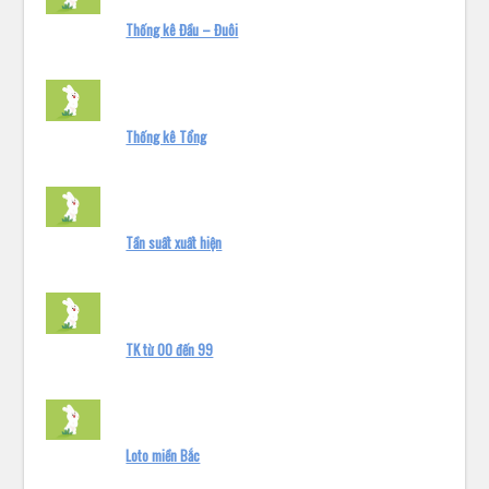
Thống kê Đầu – Đuôi
Thống kê Tổng
Tần suất xuất hiện
TK từ 00 đến 99
Loto miền Bắc