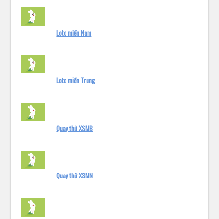
Loto miền Nam
Loto miền Trung
Quay thử XSMB
Quay thử XSMN