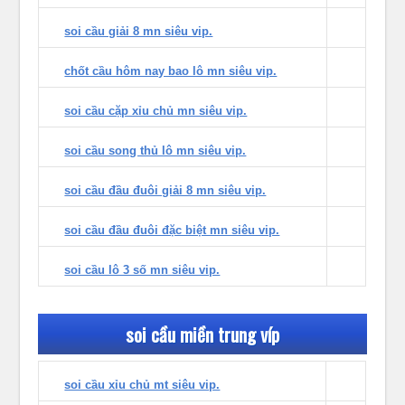
soi cầu giải 8 mn siêu vip.
chốt cầu hôm nay bao lô mn siêu vip.
soi cầu cặp xỉu chủ mn siêu vip.
soi cầu song thủ lô mn siêu vip.
soi cầu đầu đuôi giải 8 mn siêu vip.
soi cầu đầu đuôi đặc biệt mn siêu vip.
soi cầu lô 3 số mn siêu vip.
soi cầu miền trung víp
soi cầu xỉu chủ mt siêu vip.