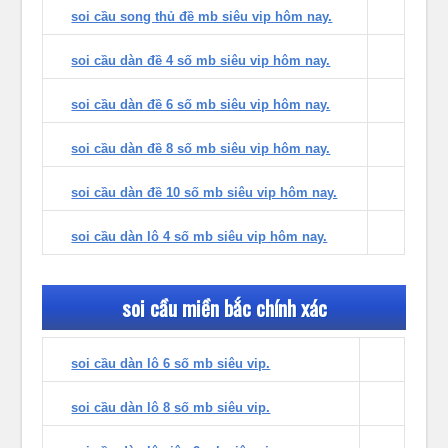
soi cầu song thủ đề mb siêu vip hôm nay.
soi cầu dàn đề 4 số mb siêu vip hôm nay.
soi cầu dàn đề 6 số mb siêu vip hôm nay.
soi cầu dàn đề 8 số mb siêu vip hôm nay.
soi cầu dàn đề 10 số mb siêu vip hôm nay.
soi cầu dàn lô 4 số mb siêu vip hôm nay.
soi cầu miền bắc chính xác
soi cầu dàn lô 6 số mb siêu vip.
soi cầu dàn lô 8 số mb siêu vip.