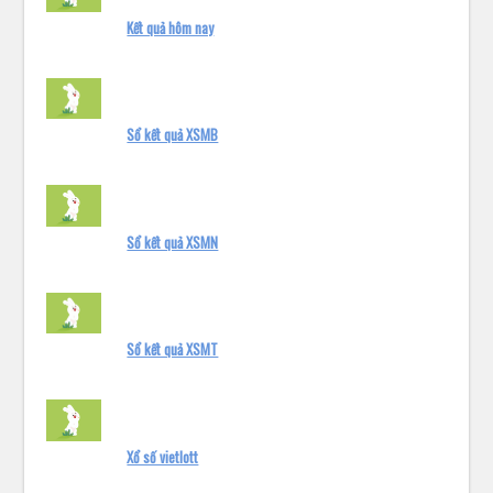
Kết quả hôm nay
Sổ kết quả XSMB
Sổ kết quả XSMN
Sổ kết quả XSMT
Xổ số vietlott