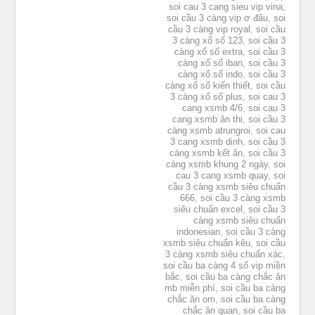
soi cau 3 cang sieu vip vina
,
soi cầu 3 càng vip ơ đâu
,
soi
cầu 3 càng vip royal
,
soi cầu
3 càng xổ số 123
,
soi cầu 3
càng xổ số extra
,
soi cầu 3
càng xổ số iban
,
soi cầu 3
càng xổ số indo
,
soi cầu 3
càng xổ số kiến thiết
,
soi cầu
3 càng xổ số plus
,
soi cau 3
cang xsmb 4/6
,
soi cau 3
cang xsmb ân thi
,
soi cầu 3
càng xsmb atrungroi
,
soi cau
3 cang xsmb dinh
,
soi cầu 3
càng xsmb kết ăn
,
soi cầu 3
càng xsmb khung 2 ngày
,
soi
cau 3 cang xsmb quay
,
soi
cầu 3 càng xsmb siêu chuẩn
666
,
soi cầu 3 càng xsmb
siêu chuẩn excel
,
soi cầu 3
càng xsmb siêu chuẩn
indonesian
,
soi cầu 3 càng
xsmb siêu chuẩn kêu
,
soi cầu
3 càng xsmb siêu chuẩn xác
,
soi cầu ba càng 4 số vip miền
bắc
,
soi cầu ba càng chắc ăn
mb miễn phí
,
soi cầu ba càng
chắc ăn om
,
soi cầu ba càng
chắc ăn quan
,
soi cầu ba