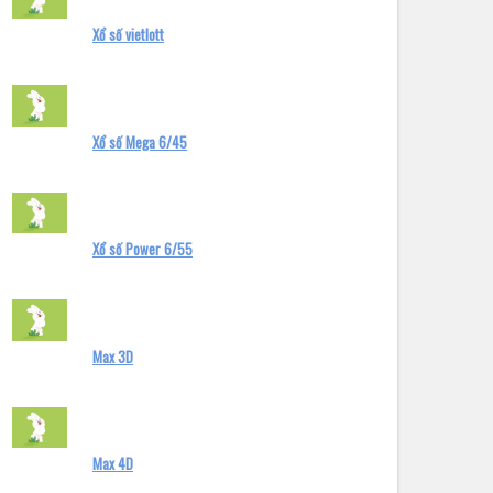
Xổ số vietlott
Xổ số Mega 6/45
Xổ số Power 6/55
Max 3D
Max 4D