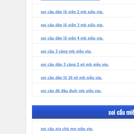
soi cầu dàn lô xiên 2 mb siêu vip.
soi cầu dàn lô xiên 3 mb siêu vip.
soi cầu dàn lô xiên 4 mb siêu vip.
soi cầu 3 càng mb siêu vip.
soi cầu dàn 3 càng 2 số mb siêu vip.
soi cầu dàn lô 10 số mb siêu vip.
soi cầu đề đầu đuôi mb siêu vip.
soi cầu mi
soi cầu xỉu chủ mn siêu vip.