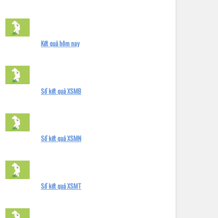
Kết quả hôm nay
Sổ kết quả XSMB
Sổ kết quả XSMN
Sổ kết quả XSMT