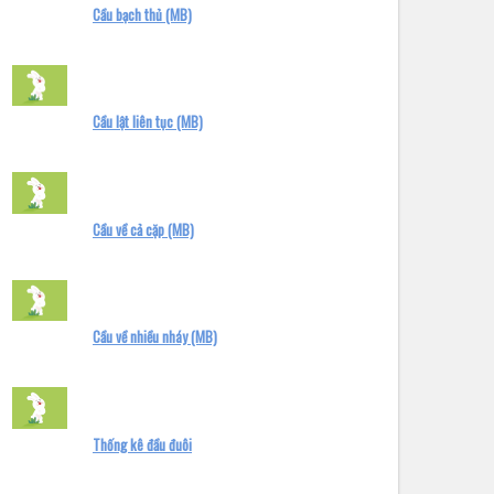
Cầu bạch thủ (MB)
Cầu lật liên tục (MB)
Cầu về cả cặp (MB)
Cầu về nhiều nháy (MB)
Thống kê đầu đuôi