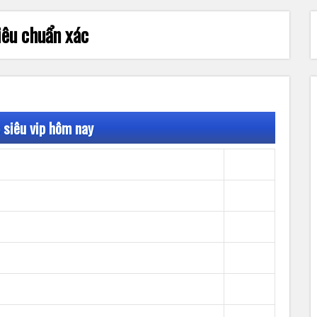
iêu chuẩn xác
 siêu vip hôm nay