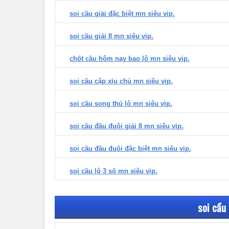
soi cầu giải đặc biệt mn siêu vip.
soi cầu giải 8 mn siêu vip.
chốt cầu hôm nay bao lô mn siêu vip.
soi cầu cặp xỉu chủ mn siêu vip.
soi cầu song thủ lô mn siêu vip.
soi cầu đầu đuôi giải 8 mn siêu vip.
soi cầu đầu đuôi đặc biệt mn siêu vip.
soi cầu lô 3 số mn siêu vip.
soi cầu