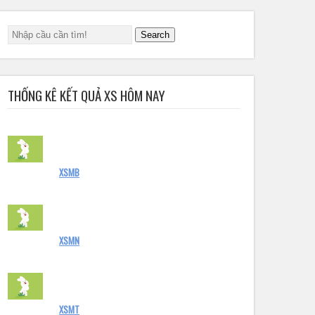
Search
THỐNG KÊ KẾT QUẢ XS HÔM NAY
XSMB
XSMN
XSMT