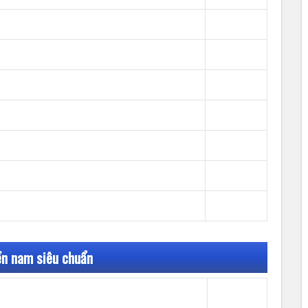
ền nam siêu chuẩn