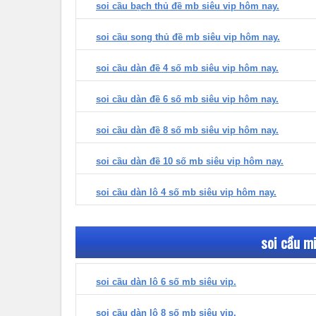
soi cầu bạch thủ đề mb siêu vip hôm nay.
soi cầu song thủ đề mb siêu vip hôm nay.
soi cầu dàn đề 4 số mb siêu vip hôm nay.
soi cầu dàn đề 6 số mb siêu vip hôm nay.
soi cầu dàn đề 8 số mb siêu vip hôm nay.
soi cầu dàn đề 10 số mb siêu vip hôm nay.
soi cầu dàn lô 4 số mb siêu vip hôm nay.
soi cầu m
soi cầu dàn lô 6 số mb siêu vip.
soi cầu dàn lô 8 số mb siêu vip.