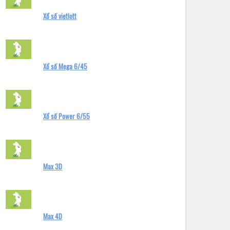
Xổ số vietlott
Xổ số Mega 6/45
Xổ số Power 6/55
Max 3D
Max 4D