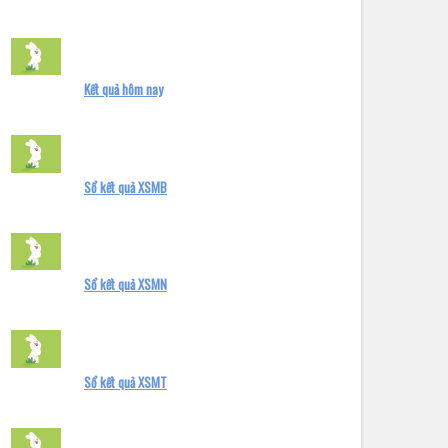
Kết quả hôm nay
Sổ kết quả XSMB
Sổ kết quả XSMN
Sổ kết quả XSMT