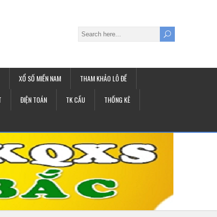
XỔ SỐ MIỀN NAM
THAM KHẢO LÔ ĐỀ
T
ĐIỆN TOÁN
TK CẦU
THỐNG KÊ