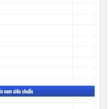
ền nam siêu chuẩn