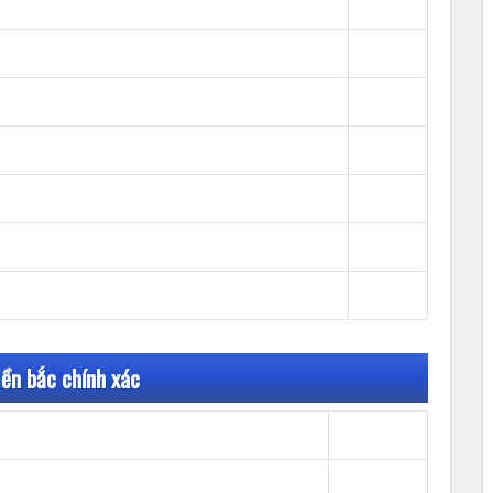
iền bắc chính xác