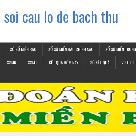
 soi cau lo de bach thu
XỔ SỐ MIỀN BẮC
XỔ SỐ MIỀN BẮC CHÍNH XÁC
XỔ SỐ MIỀN TRUNG
XSMN
XSMT
KẾT QUẢ HÔM NAY
SỔ KẾT QUẢ
VIETLOT