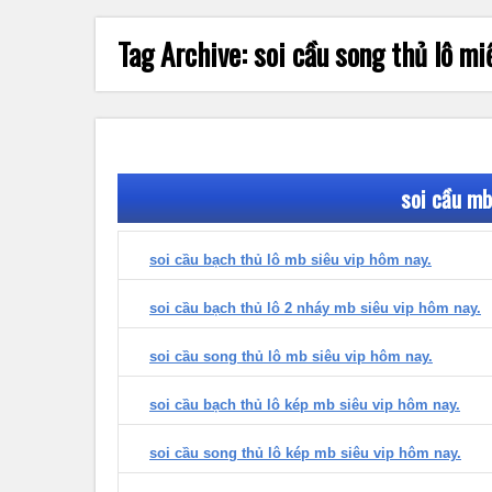
Tag Archive:
soi cầu song thủ lô mi
soi cầu mb
soi cầu bạch thủ lô mb siêu vip hôm nay.
soi cầu bạch thủ lô 2 nháy mb siêu vip hôm nay.
soi cầu song thủ lô mb siêu vip hôm nay.
soi cầu bạch thủ lô kép mb siêu vip hôm nay.
soi cầu song thủ lô kép mb siêu vip hôm nay.