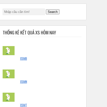
Search
THỐNG KÊ KẾT QUẢ XS HÔM NAY
XSMB
XSMN
XSMT