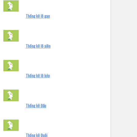
Thống kê lô gan
Thống kê lô xiên
Thống kê lô kép
Thống kê Đầu
Thống kê Đuôi