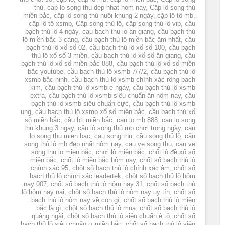
thủ
,
cap lo song thu dep nhat hom nay
,
Cặp lô song thủ
miền bắc
,
cặp lô song thủ nuôi khung 2 ngày
,
cặp lô tô mb
,
cặp lô tô xsmb
,
Cặp song thủ lô
,
căp song thủ lô vip
,
cầu
bạch thủ lô 4 ngày
,
cau bach thu lo an giang
,
cầu bạch thủ
lô miền bắc 3 càng
,
cầu bạch thủ lô miền bắc âm nhất
,
cầu
bạch thủ lô xổ số 02
,
cầu bạch thủ lô xổ số 100
,
cầu bạch
thủ lô xổ số 3 miền
,
cầu bạch thủ lô xổ số ăn giang
,
cầu
bạch thủ lô xổ số miền bắc 888
,
cầu bạch thủ lô xổ số miền
bắc youtube
,
cầu bạch thủ lô xsmb 7/7/2
,
cầu bạch thủ lô
xsmb bắc ninh
,
cầu bạch thủ lô xsmb chính xác rông bach
kim
,
cầu bạch thủ lô xsmb e ngày
,
cầu bạch thủ lô xsmb
extra
,
cầu bạch thủ lô xsmb siêu chuẩn ân hôm nay
,
cầu
bạch thủ lô xsmb siêu chuẩn cực
,
cầu bạch thủ lô xsmb
ung
,
cầu bạch thủ lô xsmb xổ số miền bắc
,
cầu bạch thủ xổ
số miền bắc
,
cầu btl miền bắc
,
cau lo mb 888
,
cau lo song
thu khung 3 ngay
,
cầu lô song thủ mb chơi trong ngày
,
cau
lo song thu mien bac
,
cau song thu
,
cầu song thủ lô
,
cầu
song thủ lô mb đẹp nhất hôm nay
,
cau ve song thu
,
cau ve
song thu lo mien bắc
,
chơi lô miền bắc
,
chốt lô đề xổ số
miền bắc
,
chốt lô miền bắc hôm nay
,
chốt số bạch thủ lô
chính xác 95
,
chốt số bạch thủ lô chính xác âm
,
chốt số
bạch thủ lô chính xác leadertek
,
chốt số bạch thủ lô hôm
nay 007
,
chốt số bạch thủ lô hôm nay 31
,
chốt số bạch thủ
lô hôm nay nai
,
chốt số bạch thủ lô hôm nay uy tín
,
chốt số
bạch thủ lô hôm nay về con gì
,
chốt số bạch thủ lô miền
bắc là gì
,
chốt số bạch thủ lô mua
,
chốt số bạch thủ lô
quảng ngãi
,
chốt số bạch thủ lô siêu chuẩn ê tô
,
chốt số
bạch thủ lô siêu chuẩn ơ miền bắc
,
chốt số bạch thủ lô siêu