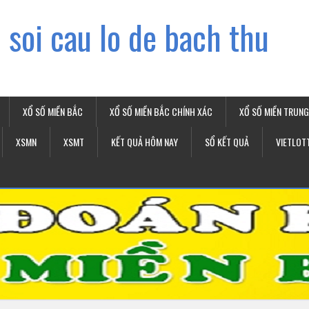
 soi cau lo de bach thu
XỔ SỐ MIỀN BẮC
XỔ SỐ MIỀN BẮC CHÍNH XÁC
XỔ SỐ MIỀN TRUNG
XSMN
XSMT
KẾT QUẢ HÔM NAY
SỔ KẾT QUẢ
VIETLOT