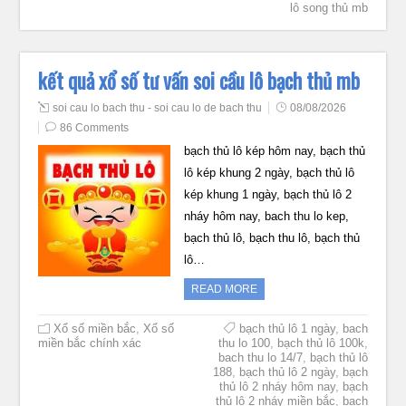
lô song thủ mb
kết quả xổ số tư vấn soi cầu lô bạch thủ mb
soi cau lo bach thu - soi cau lo de bach thu
08/08/2026
86 Comments
bạch thủ lô kép hôm nay, bạch thủ
lô kép khung 2 ngày, bạch thủ lô
kép khung 1 ngày, bạch thủ lô 2
nháy hôm nay, bach thu lo kep,
bạch thủ lô, bạch thu lô, bạch thủ
lô…
READ MORE
Xổ số miền bắc
,
Xổ số
bạch thủ lô 1 ngày
,
bach
miền bắc chính xác
thu lo 100
,
bạch thủ lô 100k
,
bach thu lo 14/7
,
bạch thủ lô
188
,
bạch thủ lô 2 ngày
,
bạch
thủ lô 2 nháy hôm nay
,
bạch
thủ lô 2 nháy miền bắc
,
bạch