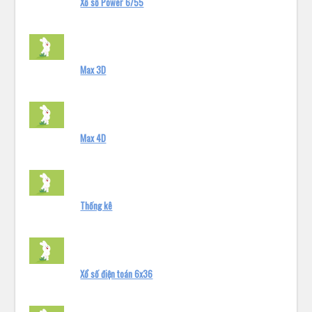
Xổ số Power 6/55
Max 3D
Max 4D
Thống kê
Xổ số điện toán 6x36