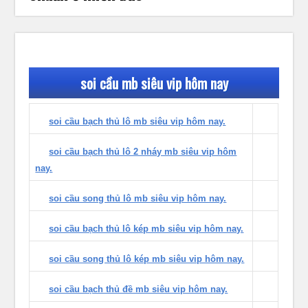
soi cầu mb siêu vip hôm nay
soi cầu bạch thủ lô mb siêu vip hôm nay.
soi cầu bạch thủ lô 2 nháy mb siêu vip hôm
nay.
soi cầu song thủ lô mb siêu vip hôm nay.
soi cầu bạch thủ lô kép mb siêu vip hôm nay.
soi cầu song thủ lô kép mb siêu vip hôm nay.
soi cầu bạch thủ đề mb siêu vip hôm nay.