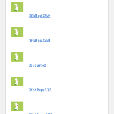
Sổ kết quả XSMN
Sổ kết quả XSMT
Xổ số vietlott
Xổ số Mega 6/45