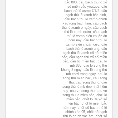
bắc 888
,
cầu bạch thủ lô xổ
số miền bắc youtube
,
cầu
bạch thủ lô xsmb 7/7/2
,
cầu
bạch thủ lô xsmb bắc ninh
,
cầu bạch thủ lô xsmb chính
xác rông bach kim
,
cầu bạch
thủ lô xsmb e ngày
,
cầu bạch
thủ lô xsmb extra
,
cầu bạch
thủ lô xsmb siêu chuẩn ân
hôm nay
,
cầu bạch thủ lô
xsmb siêu chuẩn cực
,
cầu
bạch thủ lô xsmb ung
,
cầu
bạch thủ lô xsmb xổ số miền
bắc
,
cầu bạch thủ xổ số miền
bắc
,
cầu btl miền bắc
,
cau lo
mb 888
,
cau lo song thu
khung 3 ngay
,
cầu lô song thủ
mb chơi trong ngày
,
cau lo
song thu mien bac
,
cau song
thu
,
cầu song thủ lô
,
cầu
song thủ lô mb đẹp nhất hôm
nay
,
cau ve song thu
,
cau ve
song thu lo mien bắc
,
chơi lô
miền bắc
,
chốt lô đề xổ số
miền bắc
,
chốt lô miền bắc
hôm nay
,
chốt số bạch thủ lô
chính xác 95
,
chốt số bạch
thủ lô chính xác âm
,
chốt số