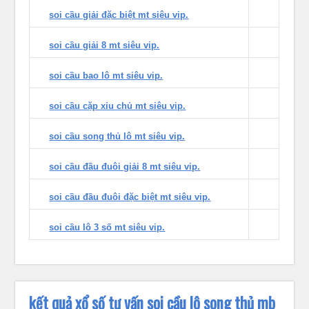
soi cầu giải đặc biệt mt siêu vip.
soi cầu giải 8 mt siêu vip.
soi cầu bao lô mt siêu vip.
soi cầu cặp xỉu chủ mt siêu vip.
soi cầu song thủ lô mt siêu vip.
soi cầu đầu đuôi giải 8 mt siêu vip.
soi cầu đầu đuôi đặc biệt mt siêu vip.
soi cầu lô 3 số mt siêu vip.
kết quả xổ số tư vấn soi cầu lô song thủ mb