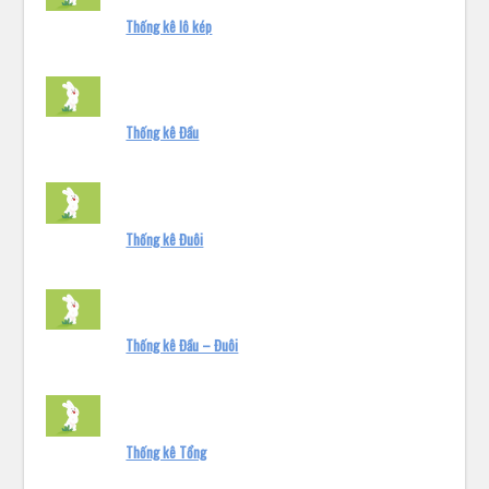
Thống kê lô kép
Thống kê Đầu
Thống kê Đuôi
Thống kê Đầu – Đuôi
Thống kê Tổng