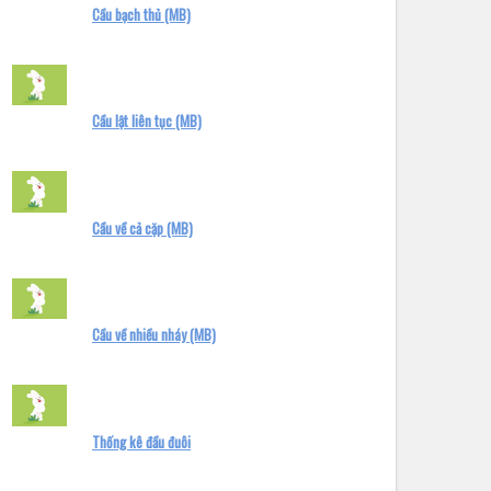
Cầu bạch thủ (MB)
Cầu lật liên tục (MB)
Cầu về cả cặp (MB)
Cầu về nhiều nháy (MB)
Thống kê đầu đuôi