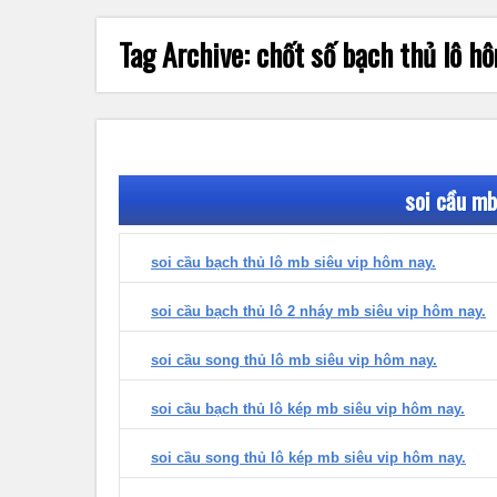
Tag Archive:
chốt số bạch thủ lô hô
soi cầu mb
soi cầu bạch thủ lô mb siêu vip hôm nay.
soi cầu bạch thủ lô 2 nháy mb siêu vip hôm nay.
soi cầu song thủ lô mb siêu vip hôm nay.
soi cầu bạch thủ lô kép mb siêu vip hôm nay.
soi cầu song thủ lô kép mb siêu vip hôm nay.