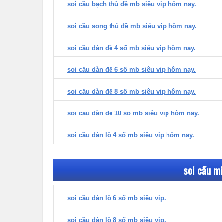
soi cầu bạch thủ đề mb siêu vip hôm nay.
soi cầu song thủ đề mb siêu vip hôm nay.
soi cầu dàn đề 4 số mb siêu vip hôm nay.
soi cầu dàn đề 6 số mb siêu vip hôm nay.
soi cầu dàn đề 8 số mb siêu vip hôm nay.
soi cầu dàn đề 10 số mb siêu vip hôm nay.
soi cầu dàn lô 4 số mb siêu vip hôm nay.
soi cầu m
soi cầu dàn lô 6 số mb siêu vip.
soi cầu dàn lô 8 số mb siêu vip.