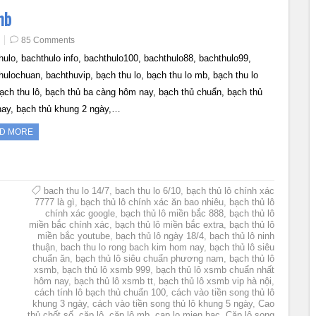
mb
85 Comments
hulo, bachthulo info, bachthulo100, bachthulo88, bachthulo99,
hulochuan, bachthuvip, bạch thu lo, bạch thu lo mb, bạch thu lo
ạch thu lô, bạch thủ ba càng hôm nay, bạch thủ chuẩn, bạch thủ
ay, bạch thủ khung 2 ngày,…
D MORE
bach thu lo 14/7
,
bach thu lo 6/10
,
bạch thủ lô chính xác
7777 là gì
,
bạch thủ lô chính xác ăn bao nhiêu
,
bạch thủ lô
chính xác google
,
bạch thủ lô miền bắc 888
,
bạch thủ lô
miền bắc chính xác
,
bạch thủ lô miền bắc extra
,
bạch thủ lô
miền bắc youtube
,
bạch thủ lô ngày 18/4
,
bạch thủ lô ninh
thuận
,
bach thu lo rong bach kim hom nay
,
bạch thủ lô siêu
chuẩn ăn
,
bạch thủ lô siêu chuẩn phương nam
,
bạch thủ lô
xsmb
,
bạch thủ lô xsmb 999
,
bạch thủ lô xsmb chuẩn nhất
hôm nay
,
bạch thủ lô xsmb tt
,
bạch thủ lô xsmb vip hà nội
,
cách tính lô bạch thủ chuẩn 100
,
cách vào tiền song thủ lô
khung 3 ngày
,
cách vào tiền song thủ lô khung 5 ngày
,
Cao
thủ chốt số
,
cặp lô
,
cặp lô mb
,
cap lo mien bac
,
Cặp lô song