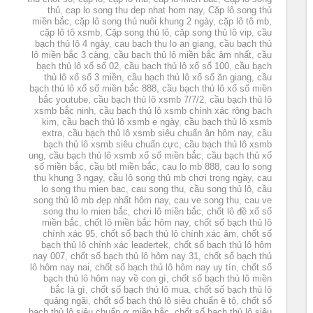
thủ
,
cap lo song thu dep nhat hom nay
,
Cặp lô song thủ
miền bắc
,
cặp lô song thủ nuôi khung 2 ngày
,
cặp lô tô mb
,
cặp lô tô xsmb
,
Cặp song thủ lô
,
căp song thủ lô vip
,
cầu
bạch thủ lô 4 ngày
,
cau bach thu lo an giang
,
cầu bạch thủ
lô miền bắc 3 càng
,
cầu bạch thủ lô miền bắc âm nhất
,
cầu
bạch thủ lô xổ số 02
,
cầu bạch thủ lô xổ số 100
,
cầu bạch
thủ lô xổ số 3 miền
,
cầu bạch thủ lô xổ số ăn giang
,
cầu
bạch thủ lô xổ số miền bắc 888
,
cầu bạch thủ lô xổ số miền
bắc youtube
,
cầu bạch thủ lô xsmb 7/7/2
,
cầu bạch thủ lô
xsmb bắc ninh
,
cầu bạch thủ lô xsmb chính xác rông bach
kim
,
cầu bạch thủ lô xsmb e ngày
,
cầu bạch thủ lô xsmb
extra
,
cầu bạch thủ lô xsmb siêu chuẩn ân hôm nay
,
cầu
bạch thủ lô xsmb siêu chuẩn cực
,
cầu bạch thủ lô xsmb
ung
,
cầu bạch thủ lô xsmb xổ số miền bắc
,
cầu bạch thủ xổ
số miền bắc
,
cầu btl miền bắc
,
cau lo mb 888
,
cau lo song
thu khung 3 ngay
,
cầu lô song thủ mb chơi trong ngày
,
cau
lo song thu mien bac
,
cau song thu
,
cầu song thủ lô
,
cầu
song thủ lô mb đẹp nhất hôm nay
,
cau ve song thu
,
cau ve
song thu lo mien bắc
,
chơi lô miền bắc
,
chốt lô đề xổ số
miền bắc
,
chốt lô miền bắc hôm nay
,
chốt số bạch thủ lô
chính xác 95
,
chốt số bạch thủ lô chính xác âm
,
chốt số
bạch thủ lô chính xác leadertek
,
chốt số bạch thủ lô hôm
nay 007
,
chốt số bạch thủ lô hôm nay 31
,
chốt số bạch thủ
lô hôm nay nai
,
chốt số bạch thủ lô hôm nay uy tín
,
chốt số
bạch thủ lô hôm nay về con gì
,
chốt số bạch thủ lô miền
bắc là gì
,
chốt số bạch thủ lô mua
,
chốt số bạch thủ lô
quảng ngãi
,
chốt số bạch thủ lô siêu chuẩn ê tô
,
chốt số
bạch thủ lô siêu chuẩn ơ miền bắc
,
chốt số bạch thủ lô siêu