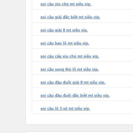
soi cầu xỉu chủ mt siêu vip.
soi cầu giải đặc biệt mt siêu vip.
soi cầu giải 8 mt siêu vip.
soi cầu bao lô mt siêu vip.
soi cầu cặp xỉu chủ mt siêu vip.
soi cầu song thủ lô mt siêu vip.
soi cầu đầu đuôi giải 8 mt siêu vip.
soi cầu đầu đuôi đặc biệt mt siêu vip.
soi cầu lô 3 số mt siêu vip.