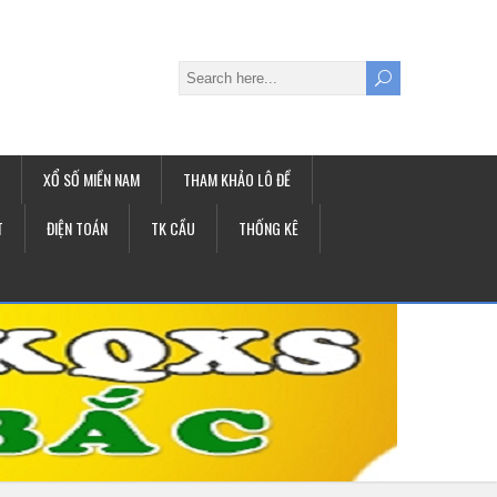
XỔ SỐ MIỀN NAM
THAM KHẢO LÔ ĐỀ
T
ĐIỆN TOÁN
TK CẦU
THỐNG KÊ