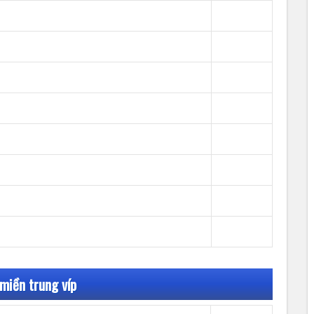
 miền trung víp