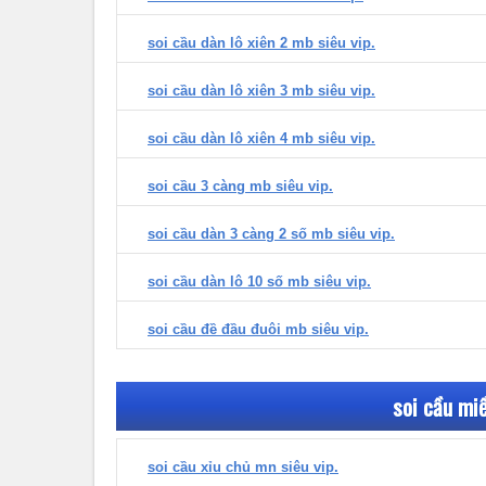
soi cầu dàn lô xiên 2 mb siêu vip.
soi cầu dàn lô xiên 3 mb siêu vip.
soi cầu dàn lô xiên 4 mb siêu vip.
soi cầu 3 càng mb siêu vip.
soi cầu dàn 3 càng 2 số mb siêu vip.
soi cầu dàn lô 10 số mb siêu vip.
soi cầu đề đầu đuôi mb siêu vip.
soi cầu mi
soi cầu xỉu chủ mn siêu vip.