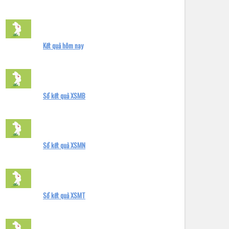
Kết quả hôm nay
Sổ kết quả XSMB
Sổ kết quả XSMN
Sổ kết quả XSMT