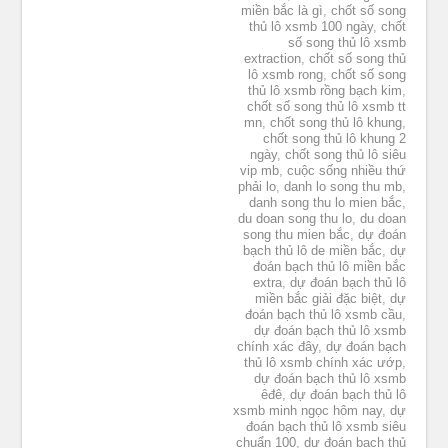
miền bắc là gì
,
chốt số song
thủ lô xsmb 100 ngày
,
chốt
số song thủ lô xsmb
extraction
,
chốt số song thủ
lô xsmb rong
,
chốt số song
thủ lô xsmb rồng bạch kim
,
chốt số song thủ lô xsmb tt
mn
,
chốt song thủ lô khung
,
chốt song thủ lô khung 2
ngày
,
chốt song thủ lô siêu
vip mb
,
cuộc sống nhiều thứ
phải lo
,
danh lo song thu mb
,
danh song thu lo mien bắc
,
du doan song thu lo
,
du doan
song thu mien bắc
,
dự đoán
bạch thủ lô de miền bắc
,
dự
đoán bạch thủ lô miền bắc
extra
,
dự đoán bạch thủ lô
miền bắc giải đặc biệt
,
dự
đoán bạch thủ lô xsmb cầu
,
dự đoán bạch thủ lô xsmb
chính xác đây
,
dự đoán bạch
thủ lô xsmb chính xác ướp
,
dự đoán bạch thủ lô xsmb
êđê
,
dự đoán bạch thủ lô
xsmb minh ngọc hôm nay
,
dự
đoán bạch thủ lô xsmb siêu
chuẩn 100
,
dự đoán bạch thủ