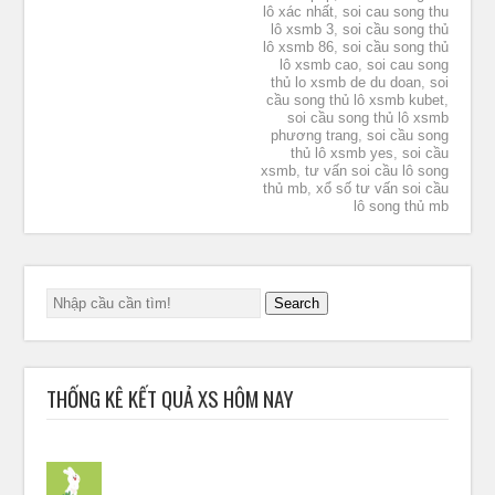
lô xác nhất
,
soi cau song thu
lô xsmb 3
,
soi cầu song thủ
lô xsmb 86
,
soi cầu song thủ
lô xsmb cao
,
soi cau song
thủ lo xsmb de du doan
,
soi
cầu song thủ lô xsmb kubet
,
soi cầu song thủ lô xsmb
phương trang
,
soi cầu song
thủ lô xsmb yes
,
soi cầu
xsmb
,
tư vấn soi cầu lô song
thủ mb
,
xổ số tư vấn soi cầu
lô song thủ mb
Search
THỐNG KÊ KẾT QUẢ XS HÔM NAY