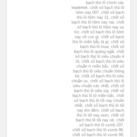
bạch thủ lô chính xác
leadertek
,
chốt số bạch thủ lô
hôm nay 007
,
chốt số bạch
thủ lô hôm nay 31
,
chốt số
bạch thủ lô hôm nay nai
,
chốt
số bạch thủ lô hôm nay uy
tín
,
chốt số bạch thủ lô hôm
nay về con gì
,
chốt số bạch
thủ lô miền bắc là gì
,
chốt số
bạch thủ lô mua
,
chốt số
bạch thủ lô quảng ngãi
,
chốt
số bạch thủ lô siêu chuẩn ê
tô
,
chốt số bạch thủ lô siêu
chuẩn ơ miền bắc
,
chốt số
bạch thủ lô siêu chuẩn thông
kê
,
chốt số bạch thủ lô siêu
chuẩn us
,
chốt số bạch thủ lô
siêu chuẩn xác nhất
,
chốt số
bạch thủ lô siêu vip
,
chốt số
bạch thủ lô tô miền bắc
,
chốt
số bạch thủ lô tối nay chuẩn
nhất
,
chốt số bạch thủ lô tối
nay êm đềm
,
chốt số bạch
thủ lô tối nay euro
,
chốt số
bạch thủ lô tối nay ok
,
chốt
số bạch thủ lô xsmb 207
,
chốt số bạch thủ lô xsmb 86
,
chốt số bạch thủ lô xsmb 99
,