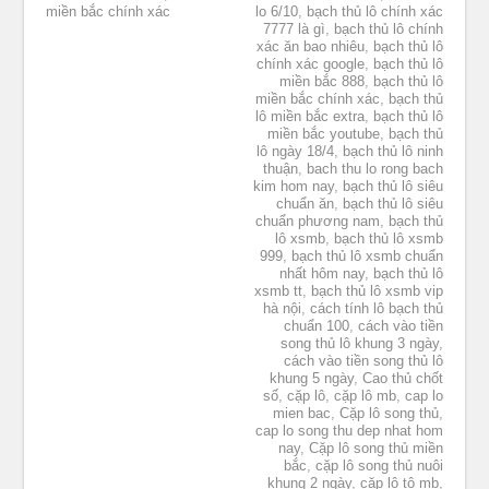
miền bắc chính xác
lo 6/10
,
bạch thủ lô chính xác
7777 là gì
,
bạch thủ lô chính
xác ăn bao nhiêu
,
bạch thủ lô
chính xác google
,
bạch thủ lô
miền bắc 888
,
bạch thủ lô
miền bắc chính xác
,
bạch thủ
lô miền bắc extra
,
bạch thủ lô
miền bắc youtube
,
bạch thủ
lô ngày 18/4
,
bạch thủ lô ninh
thuận
,
bach thu lo rong bach
kim hom nay
,
bạch thủ lô siêu
chuẩn ăn
,
bạch thủ lô siêu
chuẩn phương nam
,
bạch thủ
lô xsmb
,
bạch thủ lô xsmb
999
,
bạch thủ lô xsmb chuẩn
nhất hôm nay
,
bạch thủ lô
xsmb tt
,
bạch thủ lô xsmb vip
hà nội
,
cách tính lô bạch thủ
chuẩn 100
,
cách vào tiền
song thủ lô khung 3 ngày
,
cách vào tiền song thủ lô
khung 5 ngày
,
Cao thủ chốt
số
,
cặp lô
,
cặp lô mb
,
cap lo
mien bac
,
Cặp lô song thủ
,
cap lo song thu dep nhat hom
nay
,
Cặp lô song thủ miền
bắc
,
cặp lô song thủ nuôi
khung 2 ngày
,
cặp lô tô mb
,