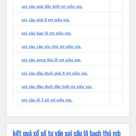
soi cầu giải đặc biệt mt siêu vip.
soi cầu giải 8 mt siêu vip.
soi cầu bao lô mt siêu vip.
soi cầu cặp xỉu chủ mt siêu vip.
soi cầu song thủ lô mt siêu vip.
soi cầu đầu đuôi giải 8 mt siêu vip.
soi cầu đầu đuôi đặc biệt mt siêu vip.
soi cầu lô 3 số mt siêu vip.
kết quả xổ số tư vấn soi cầu lô bạch thủ mb