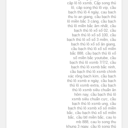
cặp lô tô xsmb
,
Cặp song thủ
lô
,
căp song thủ lô vip
,
cầu
bạch thủ lô 4 ngày
,
cau bach
thu lo an giang
,
cầu bạch thủ
lô miền bắc 3 càng
,
cầu bạch
thủ lô miền bắc âm nhất
,
cầu
bạch thủ lô xổ số 02
,
cầu
bạch thủ lô xổ số 100
,
cầu
bạch thủ lô xổ số 3 miền
,
cầu
bạch thủ lô xổ số ăn giang
,
cầu bạch thủ lô xổ số miền
bắc 888
,
cầu bạch thủ lô xổ
số miền bắc youtube
,
cầu
bạch thủ lô xsmb 7/7/2
,
cầu
bạch thủ lô xsmb bắc ninh
,
cầu bạch thủ lô xsmb chính
xác rông bach kim
,
cầu bạch
thủ lô xsmb e ngày
,
cầu bạch
thủ lô xsmb extra
,
cầu bạch
thủ lô xsmb siêu chuẩn ân
hôm nay
,
cầu bạch thủ lô
xsmb siêu chuẩn cực
,
cầu
bạch thủ lô xsmb ung
,
cầu
bạch thủ lô xsmb xổ số miền
bắc
,
cầu bạch thủ xổ số miền
bắc
,
cầu btl miền bắc
,
cau lo
mb 888
,
cau lo song thu
khung 3 ngay
,
cầu lô song thủ