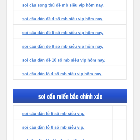
soi cầu song thủ đề mb siêu vip hôm nay.
soi cầu dàn đề 4 số mb siêu vip hôm nay.
soi cầu dàn đề 6 số mb siêu vip hôm nay.
soi cầu dàn đề 8 số mb siêu vip hôm nay.
soi cầu dàn đề 10 số mb siêu vip hôm nay.
soi cầu dàn lô 4 số mb siêu vip hôm nay.
soi cầu miền bắc chính xác
soi cầu dàn lô 6 số mb siêu vip.
soi cầu dàn lô 8 số mb siêu vip.