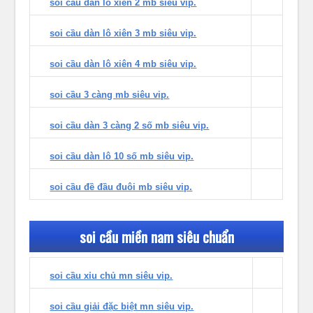
soi cầu dàn lô xiên 2 mb siêu vip.
soi cầu dàn lô xiên 3 mb siêu vip.
soi cầu dàn lô xiên 4 mb siêu vip.
soi cầu 3 càng mb siêu vip.
soi cầu dàn 3 càng 2 số mb siêu vip.
soi cầu dàn lô 10 số mb siêu vip.
soi cầu đề đầu đuôi mb siêu vip.
soi cầu miền nam siêu chuẩn
soi cầu xỉu chủ mn siêu vip.
soi cầu giải đặc biệt mn siêu vip.