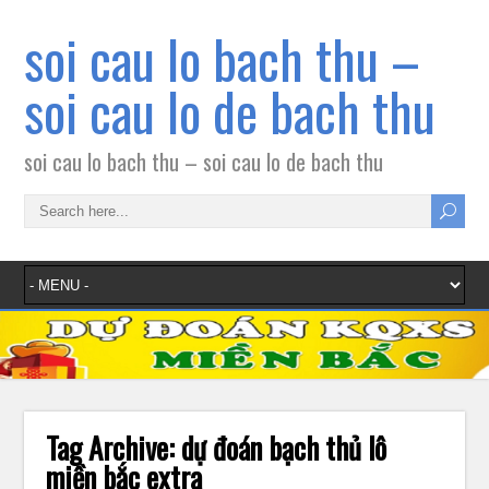
soi cau lo bach thu –
soi cau lo de bach thu
soi cau lo bach thu – soi cau lo de bach thu
Tag Archive:
dự đoán bạch thủ lô
miền bắc extra