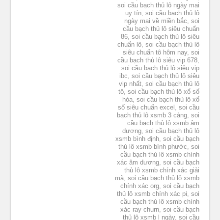
soi cầu bạch thủ lô ngày mai
uy tín
,
soi cầu bạch thủ lô
ngày mai về miền bắc
,
soi
cầu bạch thủ lô siêu chuẩn
86
,
soi cầu bạch thủ lô siêu
chuẩn lô
,
soi cầu bạch thủ lô
siêu chuẩn tô hôm nay
,
soi
cầu bạch thủ lô siêu vip 678
,
soi cầu bạch thủ lô siêu vip
ibc
,
soi cầu bạch thủ lô siêu
vip nhất
,
soi cầu bạch thủ lô
tô
,
soi cầu bạch thủ lô xổ số
hòa
,
soi cầu bạch thủ lô xổ
số siêu chuẩn excel
,
soi cầu
bạch thủ lô xsmb 3 càng
,
soi
cầu bạch thủ lô xsmb âm
dương
,
soi cầu bạch thủ lô
xsmb bình định
,
soi cầu bạch
thủ lô xsmb bình phước
,
soi
cầu bạch thủ lô xsmb chính
xác âm dương
,
soi cầu bạch
thủ lô xsmb chính xác giải
mã
,
soi cầu bạch thủ lô xsmb
chính xác org
,
soi cầu bạch
thủ lô xsmb chính xác pi
,
soi
cầu bạch thủ lô xsmb chính
xác ray churn
,
soi cầu bạch
thủ lô xsmb l ngày
,
soi cầu