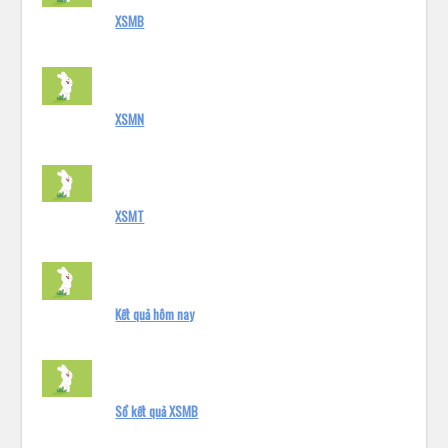
XSMB
XSMN
XSMT
Kết quả hôm nay
Sổ kết quả XSMB