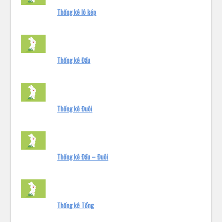
Thống kê lô kép
Thống kê Đầu
Thống kê Đuôi
Thống kê Đầu – Đuôi
Thống kê Tổng