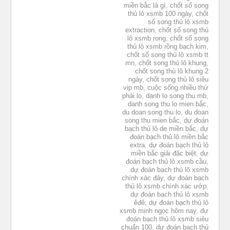
miền bắc là gì
,
chốt số song
thủ lô xsmb 100 ngày
,
chốt
số song thủ lô xsmb
extraction
,
chốt số song thủ
lô xsmb rong
,
chốt số song
thủ lô xsmb rồng bạch kim
,
chốt số song thủ lô xsmb tt
mn
,
chốt song thủ lô khung
,
chốt song thủ lô khung 2
ngày
,
chốt song thủ lô siêu
vip mb
,
cuộc sống nhiều thứ
phải lo
,
danh lo song thu mb
,
danh song thu lo mien bắc
,
du doan song thu lo
,
du doan
song thu mien bắc
,
dự đoán
bạch thủ lô de miền bắc
,
dự
đoán bạch thủ lô miền bắc
extra
,
dự đoán bạch thủ lô
miền bắc giải đặc biệt
,
dự
đoán bạch thủ lô xsmb cầu
,
dự đoán bạch thủ lô xsmb
chính xác đây
,
dự đoán bạch
thủ lô xsmb chính xác ướp
,
dự đoán bạch thủ lô xsmb
êđê
,
dự đoán bạch thủ lô
xsmb minh ngọc hôm nay
,
dự
đoán bạch thủ lô xsmb siêu
chuẩn 100
,
dự đoán bạch thủ