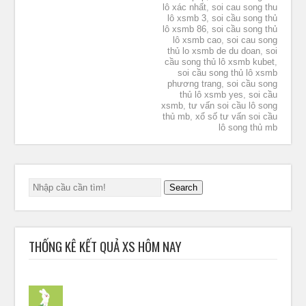
lô xác nhất
,
soi cau song thu
lô xsmb 3
,
soi cầu song thủ
lô xsmb 86
,
soi cầu song thủ
lô xsmb cao
,
soi cau song
thủ lo xsmb de du doan
,
soi
cầu song thủ lô xsmb kubet
,
soi cầu song thủ lô xsmb
phương trang
,
soi cầu song
thủ lô xsmb yes
,
soi cầu
xsmb
,
tư vấn soi cầu lô song
thủ mb
,
xổ số tư vấn soi cầu
lô song thủ mb
Search
THỐNG KÊ KẾT QUẢ XS HÔM NAY