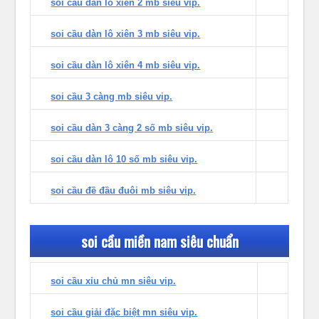
soi cầu dàn lô xiên 2 mb siêu vip.
soi cầu dàn lô xiên 3 mb siêu vip.
soi cầu dàn lô xiên 4 mb siêu vip.
soi cầu 3 càng mb siêu vip.
soi cầu dàn 3 càng 2 số mb siêu vip.
soi cầu dàn lô 10 số mb siêu vip.
soi cầu đề đầu đuôi mb siêu vip.
soi cầu miền nam siêu chuẩn
soi cầu xỉu chủ mn siêu vip.
soi cầu giải đặc biệt mn siêu vip.