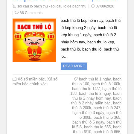
soi cau lo bach thu - soi cau lo de bach thu
07/08/2026
86 Comments
bạch thủ lô kép hôm nay, bạch thủ
lô kép khung 2 ngày, bạch thủ lô
kép khung 1 ngày, bạch thủ lô 2
nháy hôm nay, bach thu lo kep,
bạch thủ lô, bạch thu lô, bạch thủ
lô…
READ MORE
Xổ số miền bắc
,
Xổ số
bạch thủ lô 1 ngày
,
bach
miền bắc chính xác
thu lo 100
,
bạch thủ lô 100k
,
bach thu lo 14/7
,
bạch thủ lô
188
,
bạch thủ lô 2 ngày
,
bạch
thủ lô 2 nháy hôm nay
,
bạch
thủ lô 2 nháy miền bắc
,
bạch
thủ lô 200k
,
bạch thủ lô 247
,
bạch thủ lô 3 ngày
,
bạch thủ
lô 300k
,
bạch thủ lô 365
,
bạch thủ lô 5 ngày
,
bạch thủ
lô 5-6
,
bach thu lo 555
,
bach
thu lo 6/10
,
bạch thủ lô 666
,