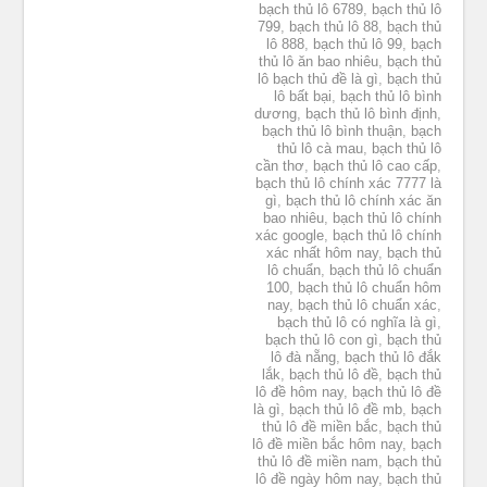
bạch thủ lô 6789
,
bạch thủ lô
799
,
bạch thủ lô 88
,
bạch thủ
lô 888
,
bạch thủ lô 99
,
bạch
thủ lô ăn bao nhiêu
,
bạch thủ
lô bạch thủ đề là gì
,
bạch thủ
lô bất bại
,
bạch thủ lô bình
dương
,
bạch thủ lô bình định
,
bạch thủ lô bình thuận
,
bạch
thủ lô cà mau
,
bạch thủ lô
cần thơ
,
bạch thủ lô cao cấp
,
bạch thủ lô chính xác 7777 là
gì
,
bạch thủ lô chính xác ăn
bao nhiêu
,
bạch thủ lô chính
xác google
,
bạch thủ lô chính
xác nhất hôm nay
,
bạch thủ
lô chuẩn
,
bạch thủ lô chuẩn
100
,
bạch thủ lô chuẩn hôm
nay
,
bạch thủ lô chuẩn xác
,
bạch thủ lô có nghĩa là gì
,
bạch thủ lô con gì
,
bạch thủ
lô đà nẵng
,
bạch thủ lô đắk
lắk
,
bạch thủ lô đề
,
bạch thủ
lô đề hôm nay
,
bạch thủ lô đề
là gì
,
bạch thủ lô đề mb
,
bạch
thủ lô đề miền bắc
,
bạch thủ
lô đề miền bắc hôm nay
,
bạch
thủ lô đề miền nam
,
bạch thủ
lô đề ngày hôm nay
,
bạch thủ