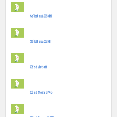
Sổ kết quả XSMN
Sổ kết quả XSMT
Xổ số vietlott
Xổ số Mega 6/45