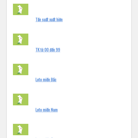
Tần suất xuất hiện
TK từ 00 đến 99
Loto miền Bắc
Loto miền Nam