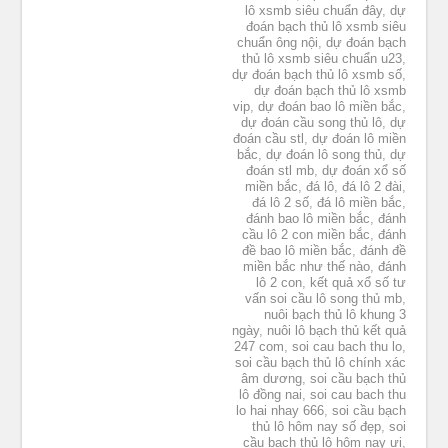
lô xsmb siêu chuẩn đây
,
dự
đoán bạch thủ lô xsmb siêu
chuẩn ông nội
,
dự đoán bạch
thủ lô xsmb siêu chuẩn u23
,
dự đoán bạch thủ lô xsmb số
,
dự đoán bạch thủ lô xsmb
vip
,
dự đoán bao lô miền bắc
,
dự đoán cầu song thủ lô
,
dự
đoán cầu stl
,
dự đoán lô miền
bắc
,
dự đoán lô song thủ
,
dự
đoán stl mb
,
dự đoán xổ số
miền bắc
,
đá lô
,
đá lô 2 đài
,
đá lô 2 số
,
đá lô miền bắc
,
đánh bao lô miền bắc
,
đánh
cầu lô 2 con miền bắc
,
đánh
đề bao lô miền bắc
,
đánh đề
miền bắc như thế nào
,
đánh
lô 2 con
,
kết quả xổ số tư
vấn soi cầu lô song thủ mb
,
nuôi bạch thủ lô khung 3
ngày
,
nuôi lô bạch thủ kết quả
247 com
,
soi cau bach thu lo
,
soi cầu bạch thủ lô chính xác
âm dương
,
soi cầu bạch thủ
lô đồng nai
,
soi cau bach thu
lo hai nhay 666
,
soi cầu bạch
thủ lô hôm nay số đẹp
,
soi
cầu bạch thủ lô hôm nay ưi
,