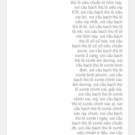
thủ lô siêu chuẩn tô hôm nay
,
soi cầu bạch thủ lô siêu vip
678
,
soi cầu bạch thủ lô siêu
vip ibc
,
soi cầu bạch thủ lô
siêu vip nhất
,
soi cầu bạch
thủ lô tô
,
soi câu bach thu lô
tô mb
,
soi câu bach thu lô tô
mb hôm nay
,
soi cầu bạch
thủ lô xổ số hòa
,
soi cầu
bạch thủ lô xổ số siêu chuẩn
excel
,
soi cầu bạch thủ lô
xsmb 3 càng
,
soi cầu bạch
thủ lô xsmb âm dương
,
soi
cầu bạch thủ lô xsmb bình
định
,
soi cầu bạch thủ lô
xsmb bình phước
,
soi cầu
bạch thủ lô xsmb chính xác
âm dương
,
soi cầu bạch thủ
lô xsmb chính xác giải mã
,
soi cầu bạch thủ lô xsmb
chính xác org
,
soi cầu bạch
thủ lô xsmb chính xác pi
,
soi
cầu bạch thủ lô xsmb chính
xác ray churn
,
soi cầu bạch
thủ lô xsmb l ngày
,
soi cầu
bạch thủ lô xsmb siêu chuẩn
db
,
soi cầu bạch thủ lô xsmb
siêu chuẩn ơ đâu
,
soi cầu