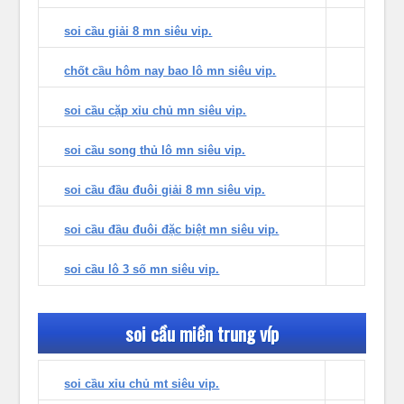
soi cầu giải 8 mn siêu vip.
chốt cầu hôm nay bao lô mn siêu vip.
soi cầu cặp xỉu chủ mn siêu vip.
soi cầu song thủ lô mn siêu vip.
soi cầu đầu đuôi giải 8 mn siêu vip.
soi cầu đầu đuôi đặc biệt mn siêu vip.
soi cầu lô 3 số mn siêu vip.
soi cầu miền trung víp
soi cầu xỉu chủ mt siêu vip.