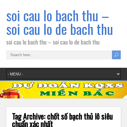
soi cau lo bach thu –
soi cau lo de bach thu
soi cau lo bach thu – soi cau lo de bach thu
Tag Archive:
chốt số bạch thủ lô siêu
chuẩn xác nhất