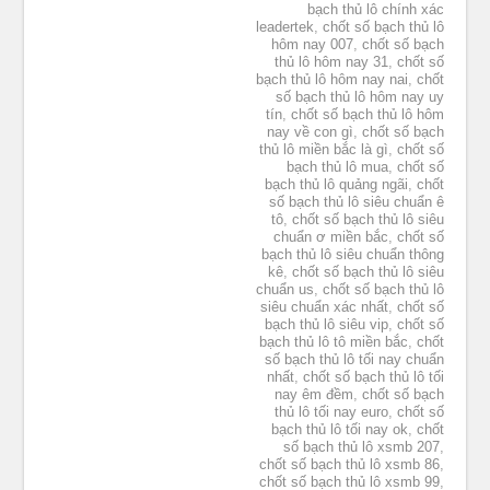
bạch thủ lô chính xác
leadertek
,
chốt số bạch thủ lô
hôm nay 007
,
chốt số bạch
thủ lô hôm nay 31
,
chốt số
bạch thủ lô hôm nay nai
,
chốt
số bạch thủ lô hôm nay uy
tín
,
chốt số bạch thủ lô hôm
nay về con gì
,
chốt số bạch
thủ lô miền bắc là gì
,
chốt số
bạch thủ lô mua
,
chốt số
bạch thủ lô quảng ngãi
,
chốt
số bạch thủ lô siêu chuẩn ê
tô
,
chốt số bạch thủ lô siêu
chuẩn ơ miền bắc
,
chốt số
bạch thủ lô siêu chuẩn thông
kê
,
chốt số bạch thủ lô siêu
chuẩn us
,
chốt số bạch thủ lô
siêu chuẩn xác nhất
,
chốt số
bạch thủ lô siêu vip
,
chốt số
bạch thủ lô tô miền bắc
,
chốt
số bạch thủ lô tối nay chuẩn
nhất
,
chốt số bạch thủ lô tối
nay êm đềm
,
chốt số bạch
thủ lô tối nay euro
,
chốt số
bạch thủ lô tối nay ok
,
chốt
số bạch thủ lô xsmb 207
,
chốt số bạch thủ lô xsmb 86
,
chốt số bạch thủ lô xsmb 99
,