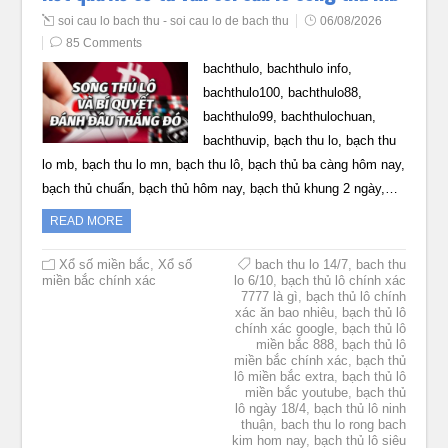
soi cau lo bach thu - soi cau lo de bach thu
06/08/2026
85 Comments
bachthulo, bachthulo info,
bachthulo100, bachthulo88,
bachthulo99, bachthulochuan,
bachthuvip, bạch thu lo, bạch thu
lo mb, bạch thu lo mn, bạch thu lô, bạch thủ ba càng hôm nay,
bạch thủ chuẩn, bạch thủ hôm nay, bạch thủ khung 2 ngày,…
READ MORE
Xổ số miền bắc
,
Xổ số
bach thu lo 14/7
,
bach thu
miền bắc chính xác
lo 6/10
,
bạch thủ lô chính xác
7777 là gì
,
bạch thủ lô chính
xác ăn bao nhiêu
,
bạch thủ lô
chính xác google
,
bạch thủ lô
miền bắc 888
,
bạch thủ lô
miền bắc chính xác
,
bạch thủ
lô miền bắc extra
,
bạch thủ lô
miền bắc youtube
,
bạch thủ
lô ngày 18/4
,
bạch thủ lô ninh
thuận
,
bach thu lo rong bach
kim hom nay
,
bạch thủ lô siêu