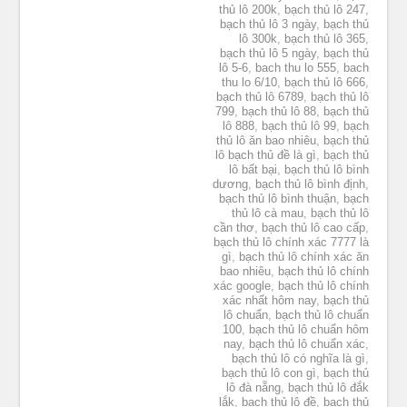
thủ lô 200k
,
bạch thủ lô 247
,
bạch thủ lô 3 ngày
,
bạch thủ
lô 300k
,
bạch thủ lô 365
,
bạch thủ lô 5 ngày
,
bạch thủ
lô 5-6
,
bach thu lo 555
,
bach
thu lo 6/10
,
bạch thủ lô 666
,
bạch thủ lô 6789
,
bạch thủ lô
799
,
bạch thủ lô 88
,
bạch thủ
lô 888
,
bạch thủ lô 99
,
bạch
thủ lô ăn bao nhiêu
,
bạch thủ
lô bạch thủ đề là gì
,
bạch thủ
lô bất bại
,
bạch thủ lô bình
dương
,
bạch thủ lô bình định
,
bạch thủ lô bình thuận
,
bạch
thủ lô cà mau
,
bạch thủ lô
cần thơ
,
bạch thủ lô cao cấp
,
bạch thủ lô chính xác 7777 là
gì
,
bạch thủ lô chính xác ăn
bao nhiêu
,
bạch thủ lô chính
xác google
,
bạch thủ lô chính
xác nhất hôm nay
,
bạch thủ
lô chuẩn
,
bạch thủ lô chuẩn
100
,
bạch thủ lô chuẩn hôm
nay
,
bạch thủ lô chuẩn xác
,
bạch thủ lô có nghĩa là gì
,
bạch thủ lô con gì
,
bạch thủ
lô đà nẵng
,
bạch thủ lô đắk
lắk
,
bạch thủ lô đề
,
bạch thủ