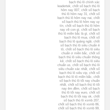
bạch thủ lô chính xác
leadertek
,
chốt số bạch thủ lô
hôm nay 007
,
chốt số bạch
thủ lô hôm nay 31
,
chốt số
bạch thủ lô hôm nay nai
,
chốt
số bạch thủ lô hôm nay uy
tín
,
chốt số bạch thủ lô hôm
nay về con gì
,
chốt số bạch
thủ lô miền bắc là gì
,
chốt số
bạch thủ lô mua
,
chốt số
bạch thủ lô quảng ngãi
,
chốt
số bạch thủ lô siêu chuẩn ê
tô
,
chốt số bạch thủ lô siêu
chuẩn ơ miền bắc
,
chốt số
bạch thủ lô siêu chuẩn thông
kê
,
chốt số bạch thủ lô siêu
chuẩn us
,
chốt số bạch thủ lô
siêu chuẩn xác nhất
,
chốt số
bạch thủ lô siêu vip
,
chốt số
bạch thủ lô tô miền bắc
,
chốt
số bạch thủ lô tối nay chuẩn
nhất
,
chốt số bạch thủ lô tối
nay êm đềm
,
chốt số bạch
thủ lô tối nay euro
,
chốt số
bạch thủ lô tối nay ok
,
chốt
số bạch thủ lô xsmb 207
,
chốt số bạch thủ lô xsmb 86
,
chốt số bạch thủ lô xsmb 99
,