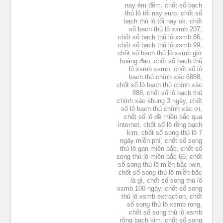
nay êm đềm
,
chốt số bạch
thủ lô tối nay euro
,
chốt số
bạch thủ lô tối nay ok
,
chốt
số bạch thủ lô xsmb 207
,
chốt số bạch thủ lô xsmb 86
,
chốt số bạch thủ lô xsmb 99
,
chốt số bạch thủ lô xsmb giờ
hoàng đạo
,
chốt số bạch thủ
lô xsmb xsmb
,
chốt số lô
bạch thủ chính xác 6888
,
chốt số lô bạch thủ chính xác
888
,
chốt số lô bạch thủ
chính xác khung 3 ngày
,
chốt
số lô bạch thủ chính xác ơi
,
chốt số lô đề miền bắc qua
internet
,
chốt số lô rồng bạch
kim
,
chốt số song thủ lô 7
ngày miễn phí
,
chốt số song
thủ lô gan miền bắc
,
chốt số
song thủ lô miền bắc 66
,
chốt
số song thủ lô miền bắc iwin
,
chốt số song thủ lô miền bắc
là gì
,
chốt số song thủ lô
xsmb 100 ngày
,
chốt số song
thủ lô xsmb extraction
,
chốt
số song thủ lô xsmb rong
,
chốt số song thủ lô xsmb
rồng bạch kim
,
chốt số song