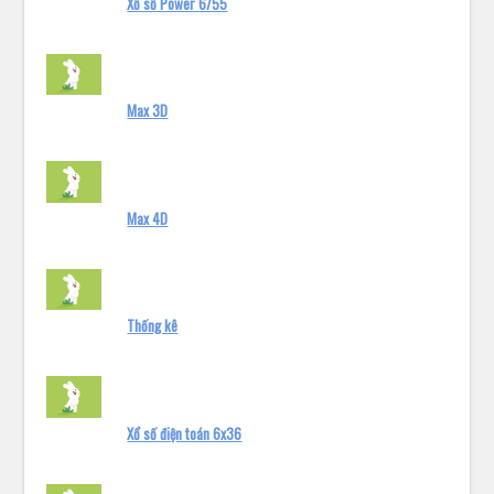
Xổ số Power 6/55
Max 3D
Max 4D
Thống kê
Xổ số điện toán 6x36