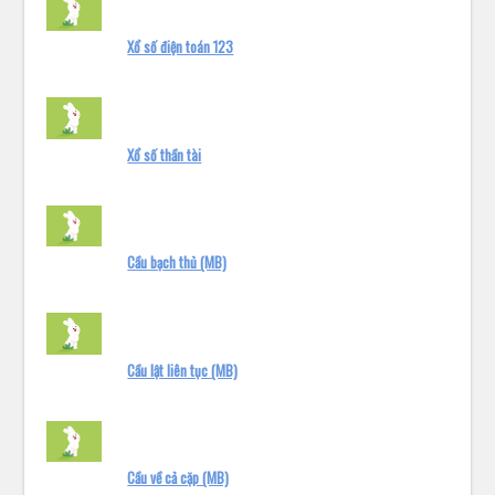
Xổ số điện toán 123
Xổ số thần tài
Cầu bạch thủ (MB)
Cầu lật liên tục (MB)
Cầu về cả cặp (MB)