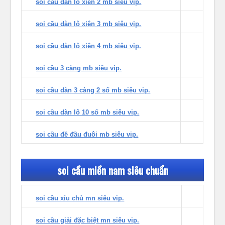
soi cầu dàn lô xiên 2 mb siêu vip.
soi cầu dàn lô xiên 3 mb siêu vip.
soi cầu dàn lô xiên 4 mb siêu vip.
soi cầu 3 càng mb siêu vip.
soi cầu dàn 3 càng 2 số mb siêu vip.
soi cầu dàn lô 10 số mb siêu vip.
soi cầu đề đầu đuôi mb siêu vip.
soi cầu miền nam siêu chuẩn
soi cầu xỉu chủ mn siêu vip.
soi cầu giải đặc biệt mn siêu vip.