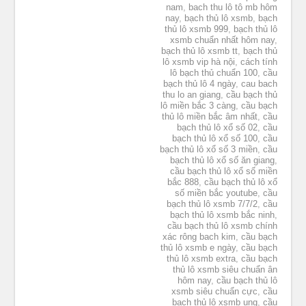
nam
,
bach thu lô tô mb hôm
nay
,
bạch thủ lô xsmb
,
bạch
thủ lô xsmb 999
,
bạch thủ lô
xsmb chuẩn nhất hôm nay
,
bạch thủ lô xsmb tt
,
bạch thủ
lô xsmb vip hà nội
,
cách tính
lô bạch thủ chuẩn 100
,
cầu
bạch thủ lô 4 ngày
,
cau bach
thu lo an giang
,
cầu bạch thủ
lô miền bắc 3 càng
,
cầu bạch
thủ lô miền bắc âm nhất
,
cầu
bạch thủ lô xổ số 02
,
cầu
bạch thủ lô xổ số 100
,
cầu
bạch thủ lô xổ số 3 miền
,
cầu
bạch thủ lô xổ số ăn giang
,
cầu bạch thủ lô xổ số miền
bắc 888
,
cầu bạch thủ lô xổ
số miền bắc youtube
,
cầu
bạch thủ lô xsmb 7/7/2
,
cầu
bạch thủ lô xsmb bắc ninh
,
cầu bạch thủ lô xsmb chính
xác rông bach kim
,
cầu bạch
thủ lô xsmb e ngày
,
cầu bạch
thủ lô xsmb extra
,
cầu bạch
thủ lô xsmb siêu chuẩn ân
hôm nay
,
cầu bạch thủ lô
xsmb siêu chuẩn cực
,
cầu
bạch thủ lô xsmb ung
,
cầu