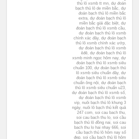
thủ lô xsmb tt mn
,
dự đoán
bạch thủ lô de miền bắc
,
dự
đoán bạch thủ lô miền bắc
extra
,
dự đoán bạch thủ lô
miền bắc giải đặc biệt
,
dự
đoán bạch thủ lô xsmb cầu
,
dự đoán bạch thủ lô xsmb
chính xác đây
,
dự đoán bạch
thủ lô xsmb chính xác ướp
,
dự đoán bạch thủ lô xsmb
êđê
,
dự đoán bạch thủ lô
xsmb minh ngọc hôm nay
,
dự
đoán bạch thủ lô xsmb siêu
chuẩn 100
,
dự đoán bạch thủ
lô xsmb siêu chuẩn đây
,
dự
đoán bạch thủ lô xsmb siêu
chuẩn ông nội
,
dự đoán bạch
thủ lô xsmb siêu chuẩn u23
,
dự đoán bạch thủ lô xsmb số
,
dự đoán bạch thủ lô xsmb
vip
,
nuôi bạch thủ lô khung 3
ngày
,
nuôi lô bạch thủ kết quả
247 com
,
soi cau bach thu
,
soi cau bach thu lo
,
soi cầu
bạch thủ lô đồng nai
,
soi cau
bach thu lo hai nhay 666
,
soi
cầu bạch thủ lô hôm nay số
đẹp
,
soi cầu bạch thủ lô hôm