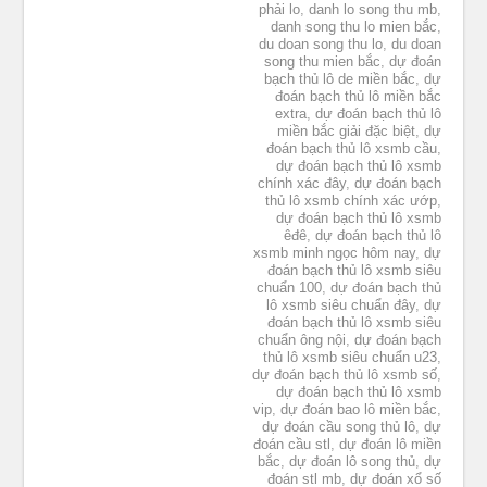
phải lo
,
danh lo song thu mb
,
danh song thu lo mien bắc
,
du doan song thu lo
,
du doan
song thu mien bắc
,
dự đoán
bạch thủ lô de miền bắc
,
dự
đoán bạch thủ lô miền bắc
extra
,
dự đoán bạch thủ lô
miền bắc giải đặc biệt
,
dự
đoán bạch thủ lô xsmb cầu
,
dự đoán bạch thủ lô xsmb
chính xác đây
,
dự đoán bạch
thủ lô xsmb chính xác ướp
,
dự đoán bạch thủ lô xsmb
êđê
,
dự đoán bạch thủ lô
xsmb minh ngọc hôm nay
,
dự
đoán bạch thủ lô xsmb siêu
chuẩn 100
,
dự đoán bạch thủ
lô xsmb siêu chuẩn đây
,
dự
đoán bạch thủ lô xsmb siêu
chuẩn ông nội
,
dự đoán bạch
thủ lô xsmb siêu chuẩn u23
,
dự đoán bạch thủ lô xsmb số
,
dự đoán bạch thủ lô xsmb
vip
,
dự đoán bao lô miền bắc
,
dự đoán cầu song thủ lô
,
dự
đoán cầu stl
,
dự đoán lô miền
bắc
,
dự đoán lô song thủ
,
dự
đoán stl mb
,
dự đoán xổ số