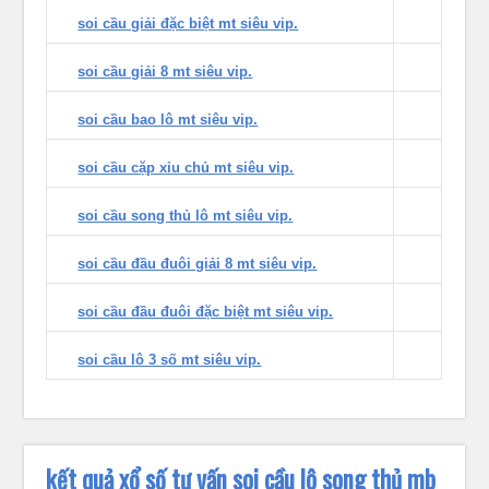
soi cầu giải đặc biệt mt siêu vip.
soi cầu giải 8 mt siêu vip.
soi cầu bao lô mt siêu vip.
soi cầu cặp xỉu chủ mt siêu vip.
soi cầu song thủ lô mt siêu vip.
soi cầu đầu đuôi giải 8 mt siêu vip.
soi cầu đầu đuôi đặc biệt mt siêu vip.
soi cầu lô 3 số mt siêu vip.
kết quả xổ số tư vấn soi cầu lô song thủ mb