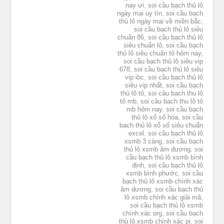
nay ưi
,
soi cầu bạch thủ lô
ngày mai uy tín
,
soi cầu bạch
thủ lô ngày mai về miền bắc
,
soi cầu bạch thủ lô siêu
chuẩn 86
,
soi cầu bạch thủ lô
siêu chuẩn lô
,
soi cầu bạch
thủ lô siêu chuẩn tô hôm nay
,
soi cầu bạch thủ lô siêu vip
678
,
soi cầu bạch thủ lô siêu
vip ibc
,
soi cầu bạch thủ lô
siêu vip nhất
,
soi cầu bạch
thủ lô tô
,
soi câu bach thu lô
tô mb
,
soi câu bach thu lô tô
mb hôm nay
,
soi cầu bạch
thủ lô xổ số hòa
,
soi cầu
bạch thủ lô xổ số siêu chuẩn
excel
,
soi cầu bạch thủ lô
xsmb 3 càng
,
soi cầu bạch
thủ lô xsmb âm dương
,
soi
cầu bạch thủ lô xsmb bình
định
,
soi cầu bạch thủ lô
xsmb bình phước
,
soi cầu
bạch thủ lô xsmb chính xác
âm dương
,
soi cầu bạch thủ
lô xsmb chính xác giải mã
,
soi cầu bạch thủ lô xsmb
chính xác org
,
soi cầu bạch
thủ lô xsmb chính xác pi
,
soi