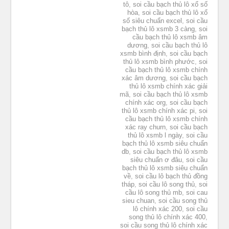
tô
,
soi cầu bạch thủ lô xổ số
hòa
,
soi cầu bạch thủ lô xổ
số siêu chuẩn excel
,
soi cầu
bạch thủ lô xsmb 3 càng
,
soi
cầu bạch thủ lô xsmb âm
dương
,
soi cầu bạch thủ lô
xsmb bình định
,
soi cầu bạch
thủ lô xsmb bình phước
,
soi
cầu bạch thủ lô xsmb chính
xác âm dương
,
soi cầu bạch
thủ lô xsmb chính xác giải
mã
,
soi cầu bạch thủ lô xsmb
chính xác org
,
soi cầu bạch
thủ lô xsmb chính xác pi
,
soi
cầu bạch thủ lô xsmb chính
xác ray churn
,
soi cầu bạch
thủ lô xsmb l ngày
,
soi cầu
bạch thủ lô xsmb siêu chuẩn
db
,
soi cầu bạch thủ lô xsmb
siêu chuẩn ơ đâu
,
soi cầu
bạch thủ lô xsmb siêu chuẩn
về
,
soi cầu lô bạch thủ đồng
tháp
,
soi cầu lô song thủ
,
soi
cầu lô song thủ mb
,
soi cau
sieu chuan
,
soi cầu song thủ
lô chính xác 200
,
soi cầu
song thủ lô chính xác 400
,
soi cầu song thủ lô chính xác