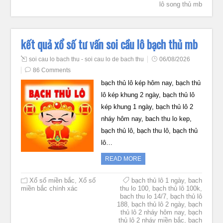
lô song thủ mb
kết quả xổ số tư vấn soi cầu lô bạch thủ mb
soi cau lo bach thu - soi cau lo de bach thu
06/08/2026
86 Comments
bạch thủ lô kép hôm nay, bạch thủ
lô kép khung 2 ngày, bạch thủ lô
kép khung 1 ngày, bạch thủ lô 2
nháy hôm nay, bach thu lo kep,
bạch thủ lô, bạch thu lô, bạch thủ
lô…
READ MORE
Xổ số miền bắc
,
Xổ số
bạch thủ lô 1 ngày
,
bach
miền bắc chính xác
thu lo 100
,
bạch thủ lô 100k
,
bach thu lo 14/7
,
bạch thủ lô
188
,
bạch thủ lô 2 ngày
,
bạch
thủ lô 2 nháy hôm nay
,
bạch
thủ lô 2 nháy miền bắc
,
bạch