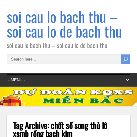
soi cau lo bach thu –
soi cau lo de bach thu
soi cau lo bach thu – soi cau lo de bach thu
Tag Archive:
chốt số song thủ lô
xsmb rồng bạch kim