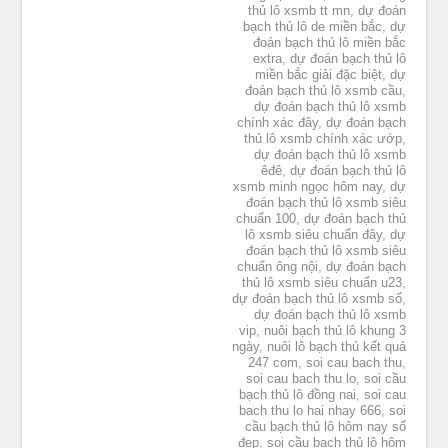
thủ lô xsmb tt mn
,
dự đoán
bạch thủ lô de miền bắc
,
dự
đoán bạch thủ lô miền bắc
extra
,
dự đoán bạch thủ lô
miền bắc giải đặc biệt
,
dự
đoán bạch thủ lô xsmb cầu
,
dự đoán bạch thủ lô xsmb
chính xác đây
,
dự đoán bạch
thủ lô xsmb chính xác ướp
,
dự đoán bạch thủ lô xsmb
êđê
,
dự đoán bạch thủ lô
xsmb minh ngọc hôm nay
,
dự
đoán bạch thủ lô xsmb siêu
chuẩn 100
,
dự đoán bạch thủ
lô xsmb siêu chuẩn đây
,
dự
đoán bạch thủ lô xsmb siêu
chuẩn ông nội
,
dự đoán bạch
thủ lô xsmb siêu chuẩn u23
,
dự đoán bạch thủ lô xsmb số
,
dự đoán bạch thủ lô xsmb
vip
,
nuôi bạch thủ lô khung 3
ngày
,
nuôi lô bạch thủ kết quả
247 com
,
soi cau bach thu
,
soi cau bach thu lo
,
soi cầu
bạch thủ lô đồng nai
,
soi cau
bach thu lo hai nhay 666
,
soi
cầu bạch thủ lô hôm nay số
đẹp
,
soi cầu bạch thủ lô hôm