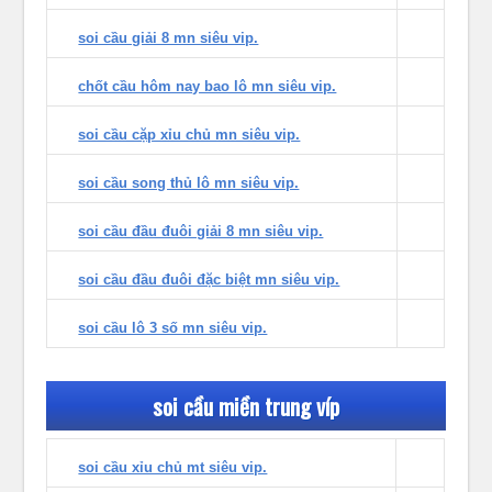
soi cầu giải 8 mn siêu vip.
chốt cầu hôm nay bao lô mn siêu vip.
soi cầu cặp xỉu chủ mn siêu vip.
soi cầu song thủ lô mn siêu vip.
soi cầu đầu đuôi giải 8 mn siêu vip.
soi cầu đầu đuôi đặc biệt mn siêu vip.
soi cầu lô 3 số mn siêu vip.
soi cầu miền trung víp
soi cầu xỉu chủ mt siêu vip.