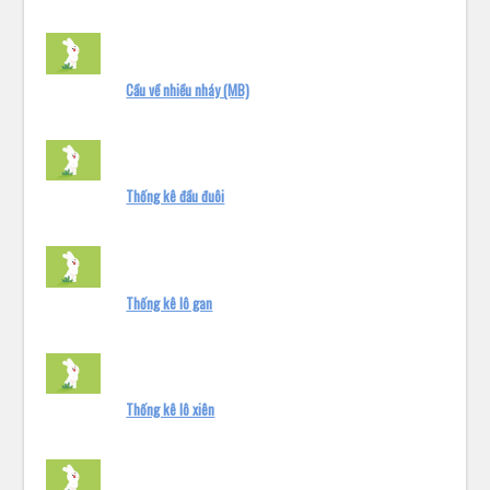
Cầu về nhiều nháy (MB)
Thống kê đầu đuôi
Thống kê lô gan
Thống kê lô xiên