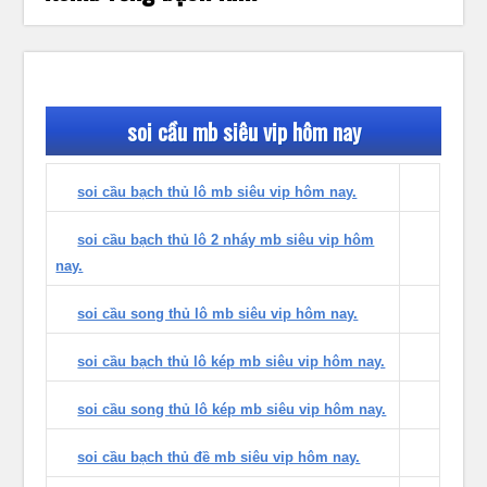
soi cầu mb siêu vip hôm nay
soi cầu bạch thủ lô mb siêu vip hôm nay.
soi cầu bạch thủ lô 2 nháy mb siêu vip hôm
nay.
soi cầu song thủ lô mb siêu vip hôm nay.
soi cầu bạch thủ lô kép mb siêu vip hôm nay.
soi cầu song thủ lô kép mb siêu vip hôm nay.
soi cầu bạch thủ đề mb siêu vip hôm nay.