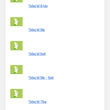
Thống kê lô kép
Thống kê Đầu
Thống kê Đuôi
Thống kê Đầu – Đuôi
Thống kê Tổng