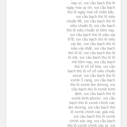
nay ưi
,
soi cầu bạch thủ lô
ngày mai uy tín
,
soi cầu bạch
thủ lô ngày mai về miền bắc
,
soi cầu bạch thủ lô siêu
chuẩn 86
,
soi cầu bạch thủ lô
siêu chuẩn lô
,
soi cầu bạch
thủ lô siêu chuẩn tô hôm nay
,
soi cầu bạch thủ lô siêu vip
678
,
soi cầu bạch thủ lô siêu
vip ibc
,
soi cầu bạch thủ lô
siêu vip nhất
,
soi cầu bạch
thủ lô tô
,
soi câu bach thu lô
tô mb
,
soi câu bach thu lô tô
mb hôm nay
,
soi cầu bạch
thủ lô xổ số hòa
,
soi cầu
bạch thủ lô xổ số siêu chuẩn
excel
,
soi cầu bạch thủ lô
xsmb 3 càng
,
soi cầu bạch
thủ lô xsmb âm dương
,
soi
cầu bạch thủ lô xsmb bình
định
,
soi cầu bạch thủ lô
xsmb bình phước
,
soi cầu
bạch thủ lô xsmb chính xác
âm dương
,
soi cầu bạch thủ
lô xsmb chính xác giải mã
,
soi cầu bạch thủ lô xsmb
chính xác org
,
soi cầu bạch
thủ lô xsmb chính xác pi
,
soi