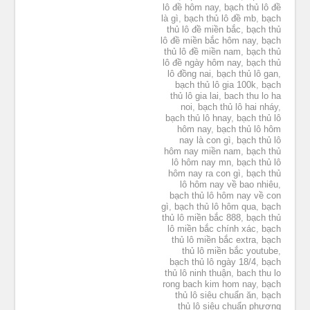
lô đề hôm nay
,
bạch thủ lô đề
là gì
,
bạch thủ lô đề mb
,
bạch
thủ lô đề miền bắc
,
bạch thủ
lô đề miền bắc hôm nay
,
bạch
thủ lô đề miền nam
,
bạch thủ
lô đề ngày hôm nay
,
bạch thủ
lô đồng nai
,
bạch thủ lô gan
,
bạch thủ lô gia 100k
,
bạch
thủ lô gia lai
,
bach thu lo ha
noi
,
bạch thủ lô hai nháy
,
bạch thủ lô hnay
,
bạch thủ lô
hôm nay
,
bạch thủ lô hôm
nay là con gì
,
bạch thủ lô
hôm nay miền nam
,
bạch thủ
lô hôm nay mn
,
bạch thủ lô
hôm nay ra con gì
,
bạch thủ
lô hôm nay về bao nhiêu
,
bạch thủ lô hôm nay về con
gì
,
bạch thủ lô hôm qua
,
bạch
thủ lô miền bắc 888
,
bạch thủ
lô miền bắc chính xác
,
bạch
thủ lô miền bắc extra
,
bạch
thủ lô miền bắc youtube
,
bạch thủ lô ngày 18/4
,
bạch
thủ lô ninh thuận
,
bach thu lo
rong bach kim hom nay
,
bạch
thủ lô siêu chuẩn ăn
,
bạch
thủ lô siêu chuẩn phương