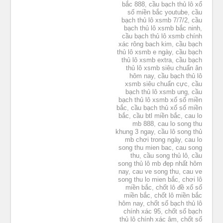
bắc 888
,
cầu bạch thủ lô xổ
số miền bắc youtube
,
cầu
bạch thủ lô xsmb 7/7/2
,
cầu
bạch thủ lô xsmb bắc ninh
,
cầu bạch thủ lô xsmb chính
xác rông bach kim
,
cầu bạch
thủ lô xsmb e ngày
,
cầu bạch
thủ lô xsmb extra
,
cầu bạch
thủ lô xsmb siêu chuẩn ân
hôm nay
,
cầu bạch thủ lô
xsmb siêu chuẩn cực
,
cầu
bạch thủ lô xsmb ung
,
cầu
bạch thủ lô xsmb xổ số miền
bắc
,
cầu bạch thủ xổ số miền
bắc
,
cầu btl miền bắc
,
cau lo
mb 888
,
cau lo song thu
khung 3 ngay
,
cầu lô song thủ
mb chơi trong ngày
,
cau lo
song thu mien bac
,
cau song
thu
,
cầu song thủ lô
,
cầu
song thủ lô mb đẹp nhất hôm
nay
,
cau ve song thu
,
cau ve
song thu lo mien bắc
,
chơi lô
miền bắc
,
chốt lô đề xổ số
miền bắc
,
chốt lô miền bắc
hôm nay
,
chốt số bạch thủ lô
chính xác 95
,
chốt số bạch
thủ lô chính xác âm
,
chốt số