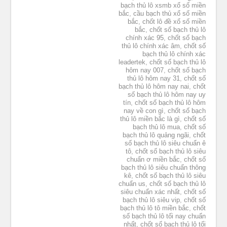
bạch thủ lô xsmb xổ số miền
bắc
,
cầu bạch thủ xổ số miền
bắc
,
chốt lô đề xổ số miền
bắc
,
chốt số bạch thủ lô
chính xác 95
,
chốt số bạch
thủ lô chính xác âm
,
chốt số
bạch thủ lô chính xác
leadertek
,
chốt số bạch thủ lô
hôm nay 007
,
chốt số bạch
thủ lô hôm nay 31
,
chốt số
bạch thủ lô hôm nay nai
,
chốt
số bạch thủ lô hôm nay uy
tín
,
chốt số bạch thủ lô hôm
nay về con gì
,
chốt số bạch
thủ lô miền bắc là gì
,
chốt số
bạch thủ lô mua
,
chốt số
bạch thủ lô quảng ngãi
,
chốt
số bạch thủ lô siêu chuẩn ê
tô
,
chốt số bạch thủ lô siêu
chuẩn ơ miền bắc
,
chốt số
bạch thủ lô siêu chuẩn thông
kê
,
chốt số bạch thủ lô siêu
chuẩn us
,
chốt số bạch thủ lô
siêu chuẩn xác nhất
,
chốt số
bạch thủ lô siêu vip
,
chốt số
bạch thủ lô tô miền bắc
,
chốt
số bạch thủ lô tối nay chuẩn
nhất
,
chốt số bạch thủ lô tối