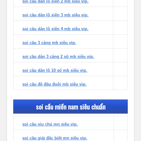
soi cầu dàn lô xiên 2 mb siêu vip.
soi cầu dàn lô xiên 3 mb siêu vip.
soi cầu dàn lô xiên 4 mb siêu vip.
soi cầu 3 càng mb siêu vip.
soi cầu dàn 3 càng 2 số mb siêu vip.
soi cầu dàn lô 10 số mb siêu vip.
soi cầu đề đầu đuôi mb siêu vip.
soi cầu miền nam siêu chuẩn
soi cầu xỉu chủ mn siêu vip.
soi cầu giải đặc biệt mn siêu vip.