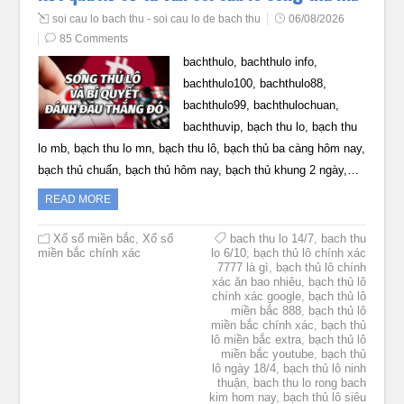
soi cau lo bach thu - soi cau lo de bach thu
06/08/2026
85 Comments
bachthulo, bachthulo info,
bachthulo100, bachthulo88,
bachthulo99, bachthulochuan,
bachthuvip, bạch thu lo, bạch thu
lo mb, bạch thu lo mn, bạch thu lô, bạch thủ ba càng hôm nay,
bạch thủ chuẩn, bạch thủ hôm nay, bạch thủ khung 2 ngày,…
READ MORE
Xổ số miền bắc
,
Xổ số
bach thu lo 14/7
,
bach thu
miền bắc chính xác
lo 6/10
,
bạch thủ lô chính xác
7777 là gì
,
bạch thủ lô chính
xác ăn bao nhiêu
,
bạch thủ lô
chính xác google
,
bạch thủ lô
miền bắc 888
,
bạch thủ lô
miền bắc chính xác
,
bạch thủ
lô miền bắc extra
,
bạch thủ lô
miền bắc youtube
,
bạch thủ
lô ngày 18/4
,
bạch thủ lô ninh
thuận
,
bach thu lo rong bach
kim hom nay
,
bạch thủ lô siêu