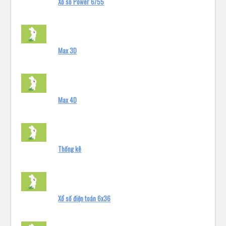
Xổ số Power 6/55
Max 3D
Max 4D
Thống kê
Xổ số điện toán 6x36