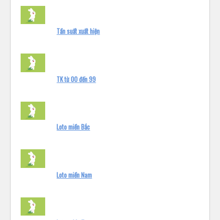
Tần suất xuất hiện
TK từ 00 đến 99
Loto miền Bắc
Loto miền Nam