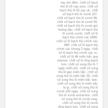
nay êm đềm
,
chốt số bạch
thủ lô tối nay euro
,
chốt số
bạch thủ lô tối nay ok
,
chốt
số bạch thủ lô xsmb 207
,
chốt số bạch thủ lô xsmb 86
,
chốt số bạch thủ lô xsmb 99
,
chốt số bạch thủ lô xsmb giờ
hoàng đạo
,
chốt số bạch thủ
lô xsmb xsmb
,
chốt số lô
bạch thủ chính xác 6888
,
chốt số lô bạch thủ chính xác
888
,
chốt số lô bạch thủ
chính xác khung 3 ngày
,
chốt
số lô bạch thủ chính xác ơi
,
chốt số lô đề miền bắc qua
internet
,
chốt số lô rồng bạch
kim
,
chốt số song thủ lô 7
ngày miễn phí
,
chốt số song
thủ lô gan miền bắc
,
chốt số
song thủ lô miền bắc 66
,
chốt
số song thủ lô miền bắc iwin
,
chốt số song thủ lô miền bắc
là gì
,
chốt số song thủ lô
xsmb 100 ngày
,
chốt số song
thủ lô xsmb extraction
,
chốt
số song thủ lô xsmb rong
,
chốt số song thủ lô xsmb
rồng bạch kim
,
chốt số song