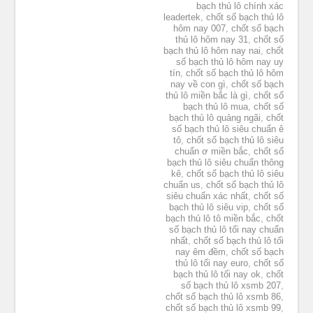
bạch thủ lô chính xác
leadertek
,
chốt số bạch thủ lô
hôm nay 007
,
chốt số bạch
thủ lô hôm nay 31
,
chốt số
bạch thủ lô hôm nay nai
,
chốt
số bạch thủ lô hôm nay uy
tín
,
chốt số bạch thủ lô hôm
nay về con gì
,
chốt số bạch
thủ lô miền bắc là gì
,
chốt số
bạch thủ lô mua
,
chốt số
bạch thủ lô quảng ngãi
,
chốt
số bạch thủ lô siêu chuẩn ê
tô
,
chốt số bạch thủ lô siêu
chuẩn ơ miền bắc
,
chốt số
bạch thủ lô siêu chuẩn thông
kê
,
chốt số bạch thủ lô siêu
chuẩn us
,
chốt số bạch thủ lô
siêu chuẩn xác nhất
,
chốt số
bạch thủ lô siêu vip
,
chốt số
bạch thủ lô tô miền bắc
,
chốt
số bạch thủ lô tối nay chuẩn
nhất
,
chốt số bạch thủ lô tối
nay êm đềm
,
chốt số bạch
thủ lô tối nay euro
,
chốt số
bạch thủ lô tối nay ok
,
chốt
số bạch thủ lô xsmb 207
,
chốt số bạch thủ lô xsmb 86
,
chốt số bạch thủ lô xsmb 99
,