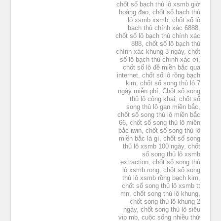
chốt số bạch thủ lô xsmb giờ
hoàng đạo
,
chốt số bạch thủ
lô xsmb xsmb
,
chốt số lô
bạch thủ chính xác 6888
,
chốt số lô bạch thủ chính xác
888
,
chốt số lô bạch thủ
chính xác khung 3 ngày
,
chốt
số lô bạch thủ chính xác ơi
,
chốt số lô đề miền bắc qua
internet
,
chốt số lô rồng bạch
kim
,
chốt số song thủ lô 7
ngày miễn phí
,
Chốt số song
thủ lô công khai
,
chốt số
song thủ lô gan miền bắc
,
chốt số song thủ lô miền bắc
66
,
chốt số song thủ lô miền
bắc iwin
,
chốt số song thủ lô
miền bắc là gì
,
chốt số song
thủ lô xsmb 100 ngày
,
chốt
số song thủ lô xsmb
extraction
,
chốt số song thủ
lô xsmb rong
,
chốt số song
thủ lô xsmb rồng bạch kim
,
chốt số song thủ lô xsmb tt
mn
,
chốt song thủ lô khung
,
chốt song thủ lô khung 2
ngày
,
chốt song thủ lô siêu
vip mb
,
cuộc sống nhiều thứ