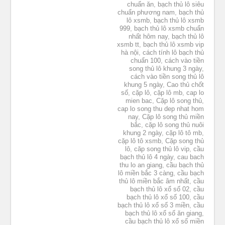
chuẩn ăn
,
bạch thủ lô siêu
chuẩn phương nam
,
bạch thủ
lô xsmb
,
bạch thủ lô xsmb
999
,
bạch thủ lô xsmb chuẩn
nhất hôm nay
,
bạch thủ lô
xsmb tt
,
bạch thủ lô xsmb vip
hà nội
,
cách tính lô bạch thủ
chuẩn 100
,
cách vào tiền
song thủ lô khung 3 ngày
,
cách vào tiền song thủ lô
khung 5 ngày
,
Cao thủ chốt
số
,
cặp lô
,
cặp lô mb
,
cap lo
mien bac
,
Cặp lô song thủ
,
cap lo song thu dep nhat hom
nay
,
Cặp lô song thủ miền
bắc
,
cặp lô song thủ nuôi
khung 2 ngày
,
cặp lô tô mb
,
cặp lô tô xsmb
,
Cặp song thủ
lô
,
căp song thủ lô vip
,
cầu
bạch thủ lô 4 ngày
,
cau bach
thu lo an giang
,
cầu bạch thủ
lô miền bắc 3 càng
,
cầu bạch
thủ lô miền bắc âm nhất
,
cầu
bạch thủ lô xổ số 02
,
cầu
bạch thủ lô xổ số 100
,
cầu
bạch thủ lô xổ số 3 miền
,
cầu
bạch thủ lô xổ số ăn giang
,
cầu bạch thủ lô xổ số miền