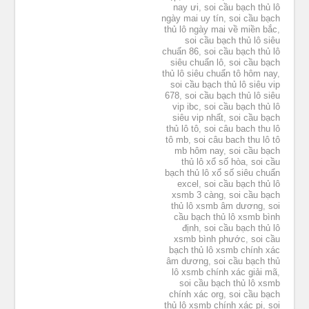
nay ưi
,
soi cầu bạch thủ lô
ngày mai uy tín
,
soi cầu bạch
thủ lô ngày mai về miền bắc
,
soi cầu bạch thủ lô siêu
chuẩn 86
,
soi cầu bạch thủ lô
siêu chuẩn lô
,
soi cầu bạch
thủ lô siêu chuẩn tô hôm nay
,
soi cầu bạch thủ lô siêu vip
678
,
soi cầu bạch thủ lô siêu
vip ibc
,
soi cầu bạch thủ lô
siêu vip nhất
,
soi cầu bạch
thủ lô tô
,
soi câu bach thu lô
tô mb
,
soi câu bach thu lô tô
mb hôm nay
,
soi cầu bạch
thủ lô xổ số hòa
,
soi cầu
bạch thủ lô xổ số siêu chuẩn
excel
,
soi cầu bạch thủ lô
xsmb 3 càng
,
soi cầu bạch
thủ lô xsmb âm dương
,
soi
cầu bạch thủ lô xsmb bình
định
,
soi cầu bạch thủ lô
xsmb bình phước
,
soi cầu
bạch thủ lô xsmb chính xác
âm dương
,
soi cầu bạch thủ
lô xsmb chính xác giải mã
,
soi cầu bạch thủ lô xsmb
chính xác org
,
soi cầu bạch
thủ lô xsmb chính xác pi
,
soi