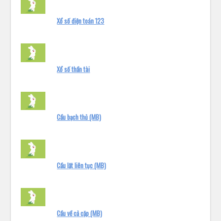
Xổ số điện toán 123
Xổ số thần tài
Cầu bạch thủ (MB)
Cầu lật liên tục (MB)
Cầu về cả cặp (MB)